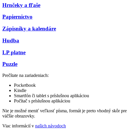
Hrnčeky a fľaše
Papiernictvo
Zápisníky a kalendáre
Hudba
LP platne
Puzzle
Prečítate na zariadeniach:
Pocketbook
Kindle
Smartfón či tablet s príslušnou aplikáciou
Počítač s príslušnou aplikáciou
Nie je možné meniť veľkosť písma, formát je preto vhodný skôr pre
väčšie obrazovky.
Viac informácií v
našich návodoch