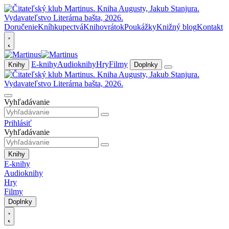
Doručenie
Kníhkupectvá
Knihovrátok
Poukážky
Knižný blog
Kontakt
E-knihy
Audioknihy
Hry
Filmy
Knihy
Doplnky
Vyhľadávanie
Prihlásiť
Vyhľadávanie
Knihy
E-knihy
Audioknihy
Hry
Filmy
Doplnky