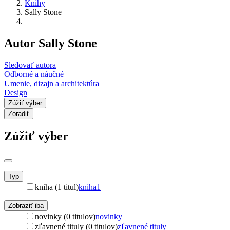
Knihy
Sally Stone
Autor Sally Stone
Sledovať autora
Odborné a náučné
Umenie, dizajn a architektúra
Design
Zúžiť výber
Zoradiť
Zúžiť výber
Typ
kniha (1 titul)
kniha
1
Zobraziť iba
novinky (0 titulov)
novinky
zľavnené tituly (0 titulov)
zľavnené tituly