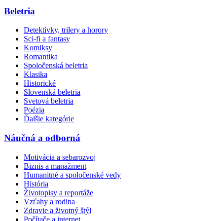
Beletria
Detektívky, trilery a horory
Sci-fi a fantasy
Komiksy
Romantika
Spoločenská beletria
Klasika
Historické
Slovenská beletria
Svetová beletria
Poézia
Ďalšie kategórie
Náučná a odborná
Motivácia a sebarozvoj
Biznis a manažment
Humanitné a spoločenské vedy
História
Životopisy a reportáže
Vzťahy a rodina
Zdravie a životný štýl
Počítače a internet