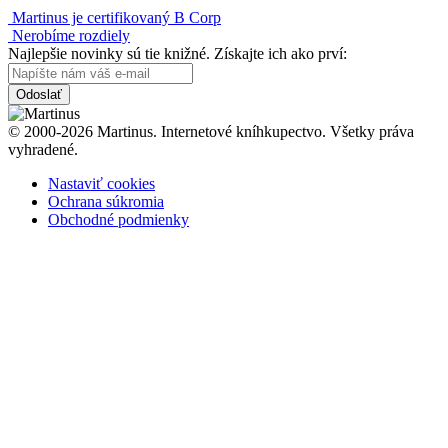
Martinus je certifikovaný B Corp
Nerobíme rozdiely
Najlepšie novinky sú tie knižné. Získajte ich ako prví:
Odoslať
© 2000-2026 Martinus. Internetové kníhkupectvo. Všetky práva
vyhradené.
Nastaviť cookies
Ochrana súkromia
Obchodné podmienky