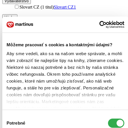
Vydavateľstvo
Slovart CZ (1 titul)
Slovart CZ
1
Väzba
pevná väzba (1 titul)
pevná väzba
1
Zúžiť výber
Zoradiť
Môžeme pracovať s cookies a kontaktnými údajmi?
Aby sme vedeli, ako sa na našom webe správate, a mohli
vám zobraziť tie najlepšie tipy na knihy, zbierame cookies.
Niektoré sú naozaj potrebné a bez nich by naša stránka
Bestsellery
vôbec nefungovala. Okrem toho používame analytické
Top hodnotené
cookies, ktoré nám umožňujú zisťovať, ako náš web
Novinky
funguje, a stále ho pre vás zlepšovať. Personalizačné
Najdrahšie
Najlacnejšie
cookies nám dovoľujú prispôsobovať stránku pre vašu
Najvyššia zľava
lepšiu orientáciu. Marketingové cookies nám zas
umožňujú zobrazenie relevantnej reklamy. Niektoré údaje
zdieľame aj s tretími stranami. Veľmi by nám pomohlo,
Výber
keby sme mohli používať všetky tieto cookies. Ďakujeme!
Potrebné
súhlasu