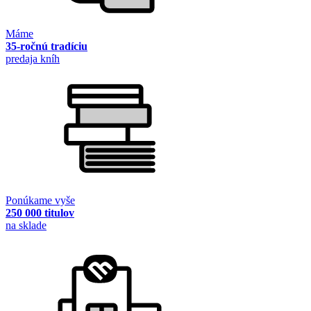
Máme
35-ročnú tradíciu
predaja kníh
Ponúkame vyše
250 000 titulov
na sklade