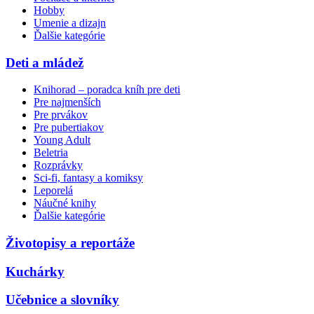
Hobby
Umenie a dizajn
Ďalšie kategórie
Deti a mládež
Knihorad – poradca kníh pre deti
Pre najmenších
Pre prvákov
Pre pubertiakov
Young Adult
Beletria
Rozprávky
Sci-fi, fantasy a komiksy
Leporelá
Náučné knihy
Ďalšie kategórie
Životopisy a reportáže
Kuchárky
Učebnice a slovníky