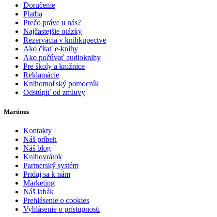
Doručenie
Platba
Prečo práve u nás?
Najčastejšie otázky
Rezervácia v kníhkupectve
Ako čítať e-knihy
Ako počúvať audioknihy
Pre školy a knižnice
Reklamácie
Knihomoľský pomocník
Odstúpiť od zmluvy
Martinus
Kontakty
Náš príbeh
Náš blog
Knihovrátok
Partnerský systém
Pridaj sa k nám
Marketing
Náš labák
Prehlásenie o cookies
Vyhlásenie o prístupnosti