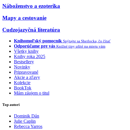
Náboženstvo a ezoterika
Mapy a cestovanie
Cudzojazyčná literatúra
Knihomoľský pomocník
Spýtajte sa Sherlocka, čo čítať
Odporúčame pre vás
Knižné tipy ušité na mieru vám
Všetky knihy
Knihy roka 2025
Bestsellery
Novinky
Pripravované
Akcie a zľavy
Kolekcie
BookTok
Mám záujem o titul
Top autori
Dominik Dán
Julie Caplin
Rebecca Yarros