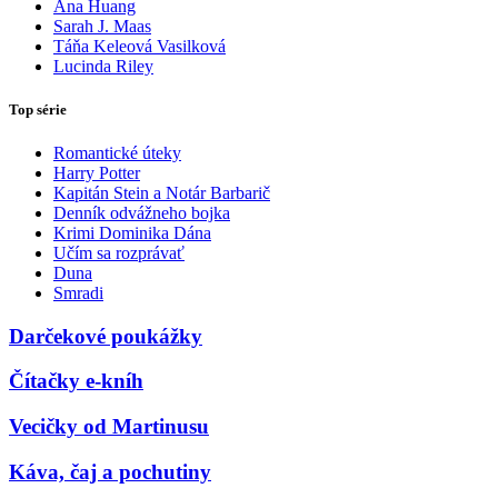
Ana Huang
Sarah J. Maas
Táňa Keleová Vasilková
Lucinda Riley
Top série
Romantické úteky
Harry Potter
Kapitán Stein a Notár Barbarič
Denník odvážneho bojka
Krimi Dominika Dána
Učím sa rozprávať
Duna
Smradi
Darčekové poukážky
Čítačky e-kníh
Vecičky od Martinusu
Káva, čaj a pochutiny