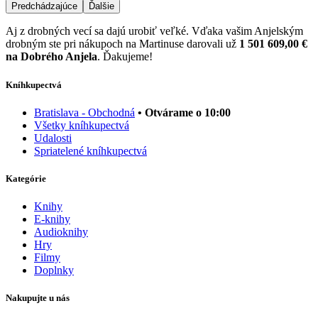
Predchádzajúce
Ďalšie
Aj z drobných vecí sa dajú urobiť veľké. Vďaka vašim Anjelským
drobným ste pri nákupoch na Martinuse darovali už
1 501 609,00 €
na Dobrého Anjela
. Ďakujeme!
Kníhkupectvá
Bratislava - Obchodná
• Otvárame o 10:00
Všetky kníhkupectvá
Udalosti
Spriatelené kníhkupectvá
Kategórie
Knihy
E-knihy
Audioknihy
Hry
Filmy
Doplnky
Nakupujte u nás