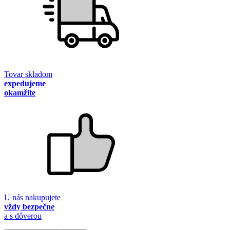
Tovar skladom
expedujeme
okamžite
U nás nakupujete
vždy bezpečne
a s dôverou