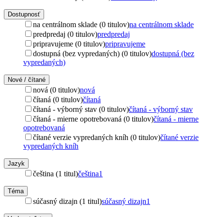
Dostupnosť
na centrálnom sklade (0 titulov)
na centrálnom sklade
predpredaj (0 titulov)
predpredaj
pripravujeme (0 titulov)
pripravujeme
dostupná (bez vypredaných) (0 titulov)
dostupná (bez
vypredaných)
Nové / čítané
nová (0 titulov)
nová
čítaná (0 titulov)
čítaná
čítaná - výborný stav (0 titulov)
čítaná - výborný stav
čítaná - mierne opotrebovaná (0 titulov)
čítaná - mierne
opotrebovaná
čítané verzie vypredaných kníh (0 titulov)
čítané verzie
vypredaných kníh
Jazyk
čeština (1 titul)
čeština
1
Téma
súčasný dizajn (1 titul)
súčasný dizajn
1