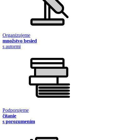
Organizujeme
množstvo besied
s autormi
Podporujeme
čítanie
s porozumením