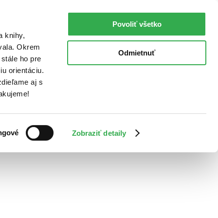
Povoliť všetko
a knihy,
ovala. Okrem
Odmietnuť
stále ho pre
u orientáciu.
dieľame aj s
Ďakujeme!
ngové
Zobraziť detaily