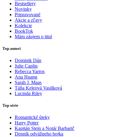
Bestsellery
Novinky
Pripravované
Akcie a zľavy
Kolekcie
BookTok
Mám záujem o titul
Top autori
Dominik Dán
Julie Caplin
Rebecca Yarros
Ana Huang
Sarah J. Maas
Táňa Keleová Vasilková
Lucinda Riley
Top série
Romantické úteky
Harry Potter
Kapitán Stein a Notár Barbarič
Denník odvážneho bojka