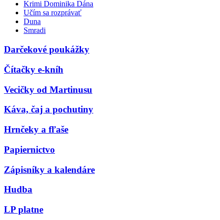
Krimi Dominika Dána
Učím sa rozprávať
Duna
Smradi
Darčekové poukážky
Čítačky e-kníh
Vecičky od Martinusu
Káva, čaj a pochutiny
Hrnčeky a fľaše
Papiernictvo
Zápisníky a kalendáre
Hudba
LP platne