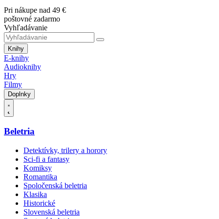
Pri nákupe nad 49 €
poštovné zadarmo
Vyhľadávanie
Knihy
E-knihy
Audioknihy
Hry
Filmy
Doplnky
Beletria
Detektívky, trilery a horory
Sci-fi a fantasy
Komiksy
Romantika
Spoločenská beletria
Klasika
Historické
Slovenská beletria