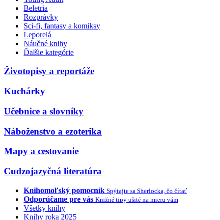
Beletria
Rozprávky
Sci-fi, fantasy a komiksy
Leporelá
Náučné knihy
Ďalšie kategórie
Životopisy a reportáže
Kuchárky
Učebnice a slovníky
Náboženstvo a ezoterika
Mapy a cestovanie
Cudzojazyčná literatúra
Knihomoľský pomocník
Spýtajte sa Sherlocka, čo čítať
Odporúčame pre vás
Knižné tipy ušité na mieru vám
Všetky knihy
Knihy roka 2025