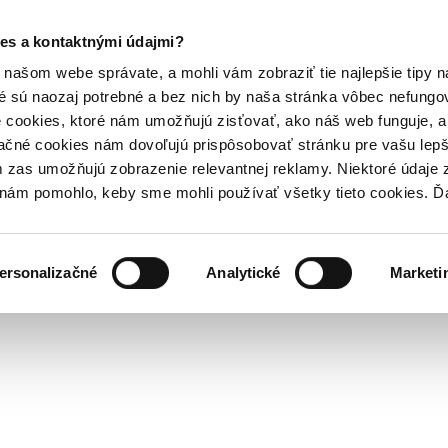
es a kontaktnými údajmi?
našom webe správate, a mohli vám zobraziť tie najlepšie tipy n
é sú naozaj potrebné a bez nich by naša stránka vôbec nefung
 cookies, ktoré nám umožňujú zisťovať, ako náš web funguje, a 
ačné cookies nám dovoľujú prispôsobovať stránku pre vašu lepši
zas umožňujú zobrazenie relevantnej reklamy. Niektoré údaje z
y nám pomohlo, keby sme mohli používať všetky tieto cookies. 
ersonalizačné
Analytické
Marketi