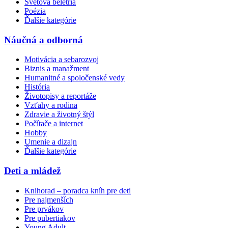
Svetová beletria
Poézia
Ďalšie kategórie
Náučná a odborná
Motivácia a sebarozvoj
Biznis a manažment
Humanitné a spoločenské vedy
História
Životopisy a reportáže
Vzťahy a rodina
Zdravie a životný štýl
Počítače a internet
Hobby
Umenie a dizajn
Ďalšie kategórie
Deti a mládež
Knihorad – poradca kníh pre deti
Pre najmenších
Pre prvákov
Pre pubertiakov
Young Adult