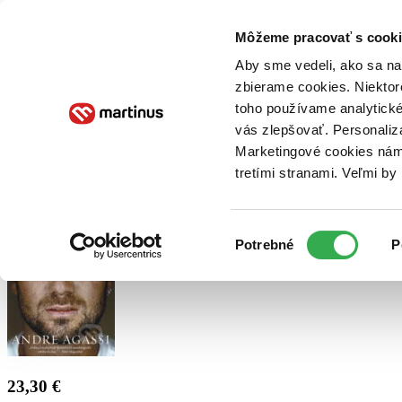
Doručenie
Kníhkupectvá
Knihovrátok
Poukážky
Knižný blog
Kontakt
Môžeme pracovať s cooki
Aby sme vedeli, ako sa na 
zbierame cookies. Niektor
E-knihy
Audioknihy
Hry
Filmy
Knihy
Doplnky
toho používame analytické
vás zlepšovať. Personaliz
Vyhľadávanie
Marketingové cookies nám 
tretími stranami. Veľmi b
Prihlásiť
Výber
Potrebné
P
súhlasu
23,30 €