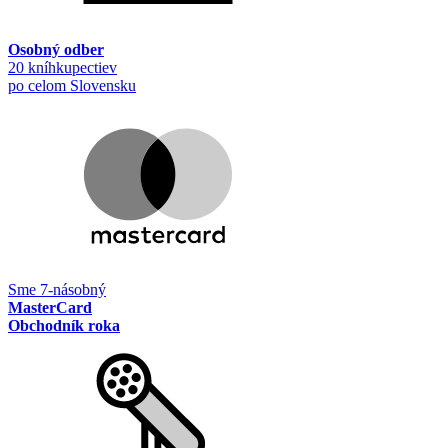
Osobný odber
20 kníhkupectiev
po celom Slovensku
Sme 7-násobný
MasterCard
Obchodník roka