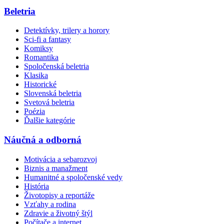
Beletria
Detektívky, trilery a horory
Sci-fi a fantasy
Komiksy
Romantika
Spoločenská beletria
Klasika
Historické
Slovenská beletria
Svetová beletria
Poézia
Ďalšie kategórie
Náučná a odborná
Motivácia a sebarozvoj
Biznis a manažment
Humanitné a spoločenské vedy
História
Životopisy a reportáže
Vzťahy a rodina
Zdravie a životný štýl
Počítače a internet