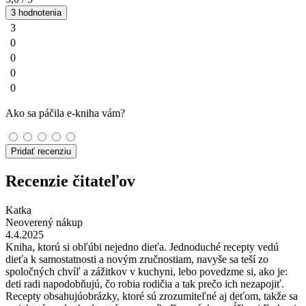
3 hodnotenia
3
0
0
0
0
Ako sa páčila e-kniha vám?
Pridať recenziu
Recenzie čitateľov
Katka
Neoverený nákup
4.4.2025
Kniha, ktorú si obľúbi nejedno dieťa. Jednoduché recepty vedú
dieťa k samostatnosti a novým zručnostiam, navyše sa teší zo
spoločných chvíľ a zážitkov v kuchyni, lebo povedzme si, ako je:
deti radi napodobňujú, čo robia rodičia a tak prečo ich nezapojiť.
Recepty obsahujúobrázky, ktoré sú zrozumiteľné aj deťom, takže sa