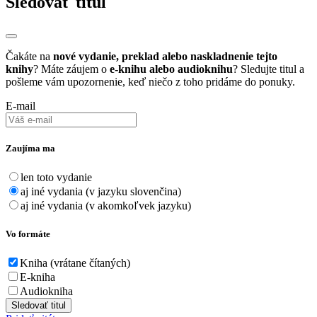
Sledovať titul
Čakáte na
nové vydanie, preklad alebo naskladnenie tejto
knihy
? Máte záujem o
e-knihu alebo audioknihu
? Sledujte titul a
pošleme vám upozornenie, keď niečo z toho pridáme do ponuky.
E-mail
Zaujíma ma
len toto vydanie
aj iné vydania (v jazyku slovenčina)
aj iné vydania (v akomkoľvek jazyku)
Vo formáte
Kniha (vrátane čítaných)
E-kniha
Audiokniha
Sledovať titul