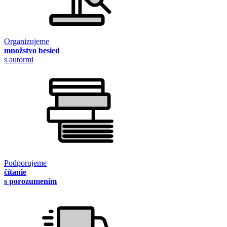
Organizujeme
množstvo besied
s autormi
Podporujeme
čítanie
s porozumením