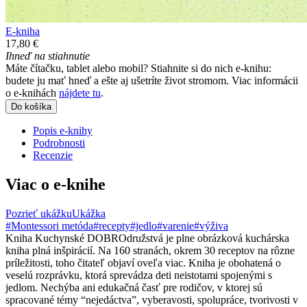
E-kniha
17,80 €
Ihneď na stiahnutie
Máte čítačku, tablet alebo mobil? Stiahnite si do nich e-knihu:
budete ju mať hneď a ešte aj ušetríte život stromom. Viac informácii
o e-knihách
nájdete tu
.
Do košíka
Popis e-knihy
Podrobnosti
Recenzie
Viac o e-knihe
Pozrieť ukážku
Ukážka
#Montessori metóda
#recepty
#jedlo
#varenie
#výživa
Kniha Kuchynské DOBROdružstvá je plne obrázková kuchárska
kniha plná inšpirácií. Na 160 stranách, okrem 30 receptov na rôzne
príležitosti, toho čitateľ objaví oveľa viac. Kniha je obohatená o
veselú rozprávku, ktorá sprevádza deti neistotami spojenými s
jedlom. Nechýba ani edukačná časť pre rodičov, v ktorej sú
spracované témy “nejedáctva”, vyberavosti, spolupráce, tvorivosti v