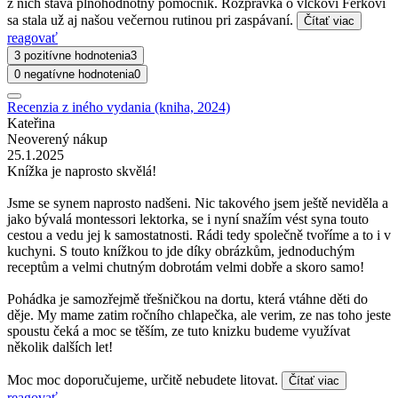
z nich stáva plnohodnotný pomocník. Rozprávka o vĺčkovi Ferkovi
sa stala už aj našou večernou rutinou pri zaspávaní.
Čítať viac
reagovať
3 pozitívne hodnotenia
3
0 negatívne hodnotenia
0
Recenzia z iného vydania (kniha, 2024)
Kateřina
Neoverený nákup
25.1.2025
Knížka je naprosto skvělá!
Jsme se synem naprosto nadšeni. Nic takového jsem ještě neviděla a
jako bývalá montessori lektorka, se i nyní snažím vést syna touto
cestou a vedu jej k samostatnosti. Rádi tedy společně tvoříme a to i v
kuchyni. S touto knížkou to jde díky obrázkům, jednoduchým
receptům a velmi chutným dobrotám velmi dobře a skoro samo!
Pohádka je samozřejmě třešničkou na dortu, která vtáhne děti do
děje. My mame zatim ročního chlapečka, ale verim, ze nas toho jeste
spoustu čeká a moc se těším, ze tuto knizku budeme využívat
několik dalších let!
Moc moc doporučujeme, určitě nebudete litovat.
Čítať viac
reagovať