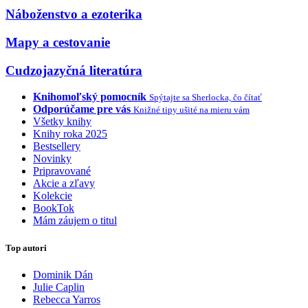
Náboženstvo a ezoterika
Mapy a cestovanie
Cudzojazyčná literatúra
Knihomoľský pomocník
Spýtajte sa Sherlocka, čo čítať
Odporúčame pre vás
Knižné tipy ušité na mieru vám
Všetky knihy
Knihy roka 2025
Bestsellery
Novinky
Pripravované
Akcie a zľavy
Kolekcie
BookTok
Mám záujem o titul
Top autori
Dominik Dán
Julie Caplin
Rebecca Yarros