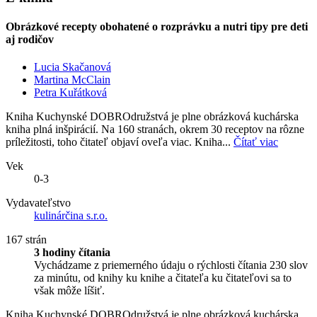
Obrázkové recepty obohatené o rozprávku a nutri tipy pre deti
aj rodičov
Lucia Skačanová
Martina McClain
Petra Kuřátková
Kniha Kuchynské DOBROdružstvá je plne obrázková kuchárska
kniha plná inšpirácií. Na 160 stranách, okrem 30 receptov na rôzne
príležitosti, toho čitateľ objaví oveľa viac. Kniha...
Čítať viac
Vek
0-3
Vydavateľstvo
kulinárčina s.r.o.
167 strán
3 hodiny čítania
Vychádzame z priemerného údaju o rýchlosti čítania 230 slov
za minútu, od knihy ku knihe a čitateľa ku čitateľovi sa to
však môže líšiť.
Kniha Kuchynské DOBROdružstvá je plne obrázková kuchárska