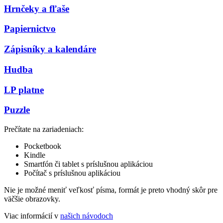
Hrnčeky a fľaše
Papiernictvo
Zápisníky a kalendáre
Hudba
LP platne
Puzzle
Prečítate na zariadeniach:
Pocketbook
Kindle
Smartfón či tablet s príslušnou aplikáciou
Počítač s príslušnou aplikáciou
Nie je možné meniť veľkosť písma, formát je preto vhodný skôr pre
väčšie obrazovky.
Viac informácií v
našich návodoch