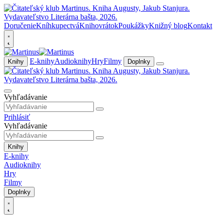
Doručenie
Kníhkupectvá
Knihovrátok
Poukážky
Knižný blog
Kontakt
E-knihy
Audioknihy
Hry
Filmy
Knihy
Doplnky
Vyhľadávanie
Prihlásiť
Vyhľadávanie
Knihy
E-knihy
Audioknihy
Hry
Filmy
Doplnky