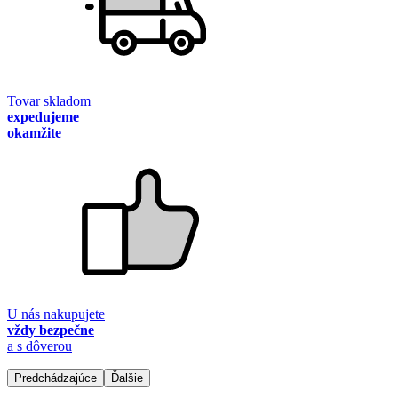
Tovar skladom
expedujeme
okamžite
U nás nakupujete
vždy bezpečne
a s dôverou
Predchádzajúce
Ďalšie