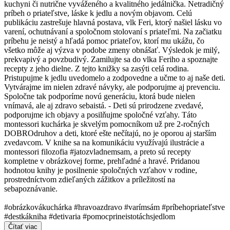
kuchyni či nutrične vyváženého a kvalitného jedálnička. Netradičný
príbeh o priateľstve, láske k jedlu a novým objavom. Celú
publikáciu zastrešuje hlavná postava, vlk Feri, ktorý našiel lásku vo
varení, ochutnávaní a spoločnom stolovaní s priateľmi. Na začiatku
príbehu je neistý a hľadá pomoc priateľov, ktorí mu ukážu, čo
všetko môže aj výzva v podobe zmeny obnášať. Výsledok je milý,
prekvapivý a povzbudivý. Zamilujte sa do vlka Feriho a spoznajte
recepty z jeho dielne. Z tejto knižky sa zasýti celá rodina.
Pristupujme k jedlu uvedomelo a zodpovedne a učme to aj naše deti.
Vytvárajme im nielen zdravé návyky, ale podporujme aj prevenciu.
Spoločne tak podporíme novú generáciu, ktorá bude nielen
vnímavá, ale aj zdravo sebaistá. - Deti sú prirodzene zvedavé,
podporujme ich objavy a posilňujme spoločné vzťahy. Táto
montessori kuchárka je skvelým pomocníkom už pre 2-ročných
DOBROdruhov a deti, ktoré ešte nečítajú, no je oporou aj starším
zvedavcom. V knihe sa na komunikáciu využívajú ilustrácie a
montessori filozofia #jatozvladnemsam, a preto sú recepty
kompletne v obrázkovej forme, prehľadné a hravé. Pridanou
hodnotou knihy je posilnenie spoločných vzťahov v rodine,
prostredníctvom zdieľaných zážitkov a príležitostí na
sebapoznávanie.
#obrázkovákuchárka #hravoazdravo #varímsám #príbehopriateľstve
#destkákniha #detivaria #pomocprineistotáchsjedlom
Čítať viac