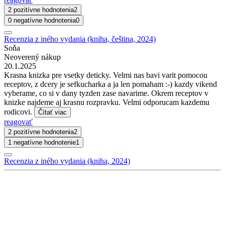
2 pozitívne hodnotenia
2
0 negatívne hodnotenia
0
Recenzia z iného vydania (kniha, čeština, 2024)
Soňa
Neoverený nákup
20.1.2025
Krasna knizka pre vsetky deticky. Velmi nas bavi varit pomocou
receptov, z dcery je sefkucharka a ja len pomaham :-) kazdy vikend
vyberame, co si v dany tyzden zase navarime. Okrem receptov v
knizke najdeme aj krasnu rozpravku. Velmi odporucam kazdemu
rodicovi.
Čítať viac
reagovať
2 pozitívne hodnotenia
2
1 negatívne hodnotenie
1
Recenzia z iného vydania (kniha, 2024)