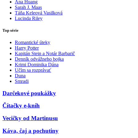
Ana Huang
Sarah J. Maas
Táňa Keleová Vasilková
Lucinda Riley
Top série
Romantické úteky
Harry Potter
Kapitán Stein a Notár Barbarič
Denník odvážneho bojka
Krimi Dominika Dána
Učím sa rozprávať
Duna
Smradi
Darčekové poukážky
Čítačky e-kníh
Vecičky od Martinusu
Káva, čaj a pochutiny