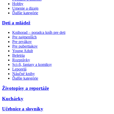
Hobby
Umenie a dizajn
Ďalšie kategórie
Deti a mládež
Knihorad – poradca kníh pre deti
Pre najmenších
Pre prvákov
Pre pubertiakov
Young Adult
Beletria
Rozprávky
Sci-fi, fantasy a komiksy
Leporelá
Náučné knihy
Ďalšie kategórie
Životopisy a reportáže
Kuchárky
Učebnice a slovníky