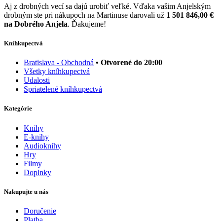
Aj z drobných vecí sa dajú urobiť veľké. Vďaka vašim Anjelským
drobným ste pri nákupoch na Martinuse darovali už
1 501 846,00 €
na Dobrého Anjela
. Ďakujeme!
Kníhkupectvá
Bratislava - Obchodná
• Otvorené do 20:00
Všetky kníhkupectvá
Udalosti
Spriatelené kníhkupectvá
Kategórie
Knihy
E-knihy
Audioknihy
Hry
Filmy
Doplnky
Nakupujte u nás
Doručenie
Platba