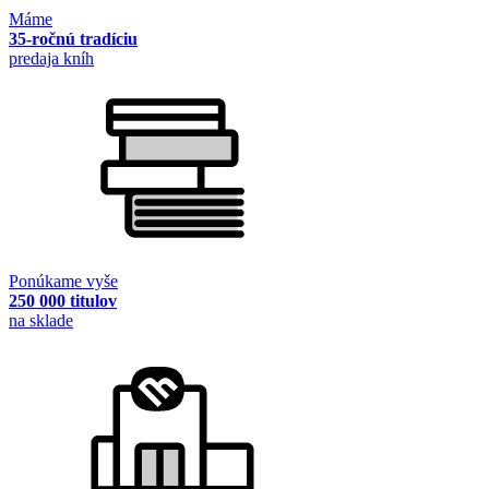
Máme
35-ročnú tradíciu
predaja kníh
Ponúkame vyše
250 000 titulov
na sklade