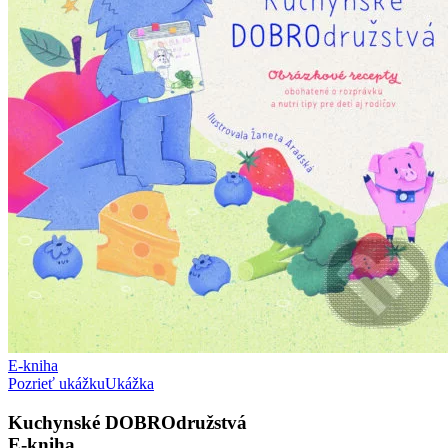
E-kniha
Pozrieť ukážku
Ukážka
Kuchynské DOBROdružstvá
E-kniha