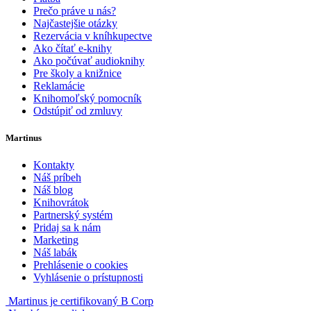
Prečo práve u nás?
Najčastejšie otázky
Rezervácia v kníhkupectve
Ako čítať e-knihy
Ako počúvať audioknihy
Pre školy a knižnice
Reklamácie
Knihomoľský pomocník
Odstúpiť od zmluvy
Martinus
Kontakty
Náš príbeh
Náš blog
Knihovrátok
Partnerský systém
Pridaj sa k nám
Marketing
Náš labák
Prehlásenie o cookies
Vyhlásenie o prístupnosti
Martinus je certifikovaný B Corp