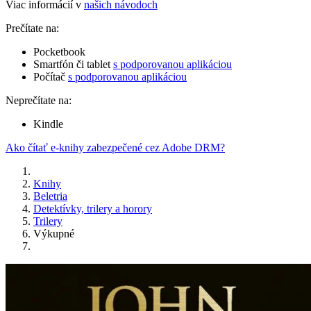
Viac informácií v
našich návodoch
Prečítate na:
Pocketbook
Smartfón či tablet
s podporovanou aplikáciou
Počítač
s podporovanou aplikáciou
Neprečítate na:
Kindle
Ako čítať e-knihy zabezpečené cez Adobe DRM?
Knihy
Beletria
Detektívky, trilery a horory
Trilery
Výkupné