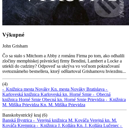
Výkupné
John Grisham
Čo sa stalo s Mitchom a Abby z románu Firma po tom, ako odhalili
zločiny memphiskej právnickej firmy Bendini, Lambert a Locke a
utiekli do cudziny? Odpoveď sa ukrýva vo voľnom pokračovaní
svetoznámeho bestsellera, ktorý odštartoval Grishamovu hviezdnu...
(4)
-
Knižnica mesta Nováky
Kn. mesta Nováky
Bratislava -
Karloveská knižnica
Karloveská kn.
Horné Srnie -
Obecná
knižnica Horné Srnie
Obecná kn. Horné Srnie
Prievidza -
Knižnica
M. Mišíka Prievidza
Kn. M. Mišíka Prievidza
Banskobystrický kraj (6)
Banská Bystrica -
Verejná knižnica M. Kováča
Verejná kn. M.
Kováča
Kremnica -
Knižnica J. Kollára
Kn. J. Kollára
Lučenec -