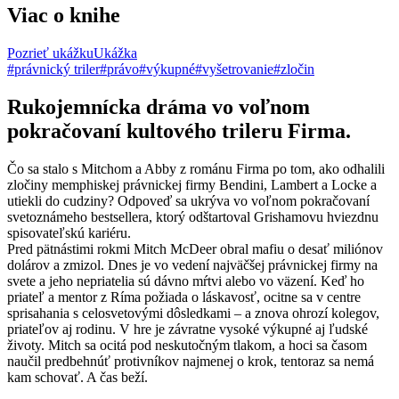
Viac o knihe
Pozrieť ukážku
Ukážka
#právnický triler
#právo
#výkupné
#vyšetrovanie
#zločin
Rukojemnícka dráma vo voľnom
pokračovaní kultového trileru Firma.
Čo sa stalo s Mitchom a Abby z románu Firma po tom, ako odhalili
zločiny memphiskej právnickej firmy Bendini, Lambert a Locke a
utiekli do cudziny? Odpoveď sa ukrýva vo voľnom pokračovaní
svetoznámeho bestsellera, ktorý odštartoval Grishamovu hviezdnu
spisovateľskú kariéru.
Pred pätnástimi rokmi Mitch McDeer obral mafiu o desať miliónov
dolárov a zmizol. Dnes je vo vedení najväčšej právnickej firmy na
svete a jeho nepriatelia sú dávno mŕtvi alebo vo väzení. Keď ho
priateľ a mentor z Ríma požiada o láskavosť, ocitne sa v centre
sprisahania s celosvetovými dôsledkami – a znova ohrozí kolegov,
priateľov aj rodinu. V hre je závratne vysoké výkupné aj ľudské
životy. Mitch sa ocitá pod neskutočným tlakom, a hoci sa časom
naučil predbehnúť protivníkov najmenej o krok, tentoraz sa nemá
kam schovať. A čas beží.