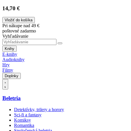
14,70 €
Vložiť do košíka
Pri nákupe nad 49 €
poštovné zadarmo
Vyhľadávanie
Knihy
E-knihy
Audioknihy
Hry
Filmy
Doplnky
Beletria
Detektívky, trilery a horory
Sci-fi a fantasy
Komiksy
Romantika
Spoločenská beletria