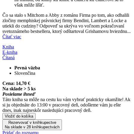
však môže líšiť.
Čo sa stalo s Mitchom a Abby z románu Firma po tom, ako odhalili
zločiny memphiskej právnickej firmy Bendini, Lambert a Locke a
utiekli do cudziny? Odpoveď sa ukrýva vo voľnom pokračovaní
svetoznámeho bestsellera, ktorý odštartoval Grishamovu hviezdnu...
Čítať viac
Kniha
E-kniha
Čítaná
Pevná väzba
Slovenčina
Cena:
14,70 €
Na sklade > 5 ks
Posielame ihneď
Táto kniha sa môže na cestu ku vám vybrať prakticky okamžite! Ak
si ju objednáte do 13:00 v pracovný deň, odošleme vám ju ešte
dnes, inak najneskôr nasledujúci pracovný deň.
Vložiť do košíka
Rezervovať v kníhkupectve
Na sklade v 28 kníhkupectvách
Pridať do zoznamu