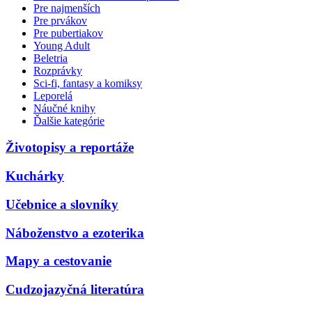
Pre najmenších
Pre prvákov
Pre pubertiakov
Young Adult
Beletria
Rozprávky
Sci-fi, fantasy a komiksy
Leporelá
Náučné knihy
Ďalšie kategórie
Životopisy a reportáže
Kuchárky
Učebnice a slovníky
Náboženstvo a ezoterika
Mapy a cestovanie
Cudzojazyčná literatúra