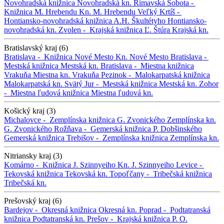
Novohradská knižnica
Novohradská kn.
Rimavská Sobota -
Knižnica M. Hrebendu
Kn. M. Hrebendu
Veľký Krtíš -
Hontiansko-novohradská knižnica A.H. Škultétyho
Hontiansko-
novohradská kn.
Zvolen -
Krajská knižnica Ľ. Štúra
Krajská kn.
Bratislavský kraj (6)
Bratislava -
Knižnica Nové Mesto
Kn. Nové Mesto
Bratislava -
Mestská knižnica
Mestská kn.
Bratislava -
Miestna knižnica
Vrakuňa
Miestna kn. Vrakuňa
Pezinok -
Malokarpatská knižnica
Malokarpatská kn.
Svätý Jur -
Mestská knižnica
Mestská kn.
Zohor
-
Miestna ľudová knižnica
Miestna ľudová kn.
Košický kraj (3)
Michalovce -
Zemplínska knižnica G. Zvonického
Zemplínska kn.
G. Zvonického
Rožňava -
Gemerská knižnica P. Dobšinského
Gemerská knižnica
Trebišov -
Zemplínska knižnica
Zemplínska kn.
Nitriansky kraj (3)
Komárno -
Knižnica J. Szinnyeiho
Kn. J. Szinnyeiho
Levice -
Tekovská knižnica
Tekovská kn.
Topoľčany -
Tribečská knižnica
Tribečská kn.
Prešovský kraj (6)
Bardejov -
Okresná knižnica
Okresná kn.
Poprad -
Podtatranská
knižnica
Podtatranská kn.
Prešov -
Krajská knižnica P. O.