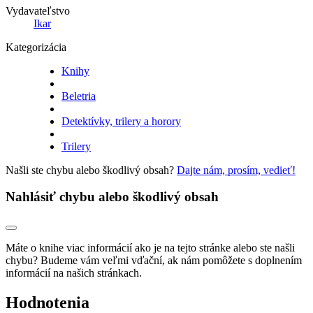
Vydavateľstvo
Ikar
Kategorizácia
Knihy
Beletria
Detektívky, trilery a horory
Trilery
Našli ste chybu alebo škodlivý obsah?
Dajte nám, prosím, vedieť!
Nahlásiť chybu alebo škodlivý obsah
Máte o knihe viac informácií ako je na tejto stránke alebo ste našli
chybu? Budeme vám veľmi vďační, ak nám pomôžete s doplnením
informácií na našich stránkach.
Hodnotenia