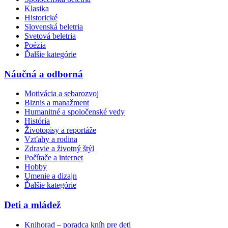
Klasika
Historické
Slovenská beletria
Svetová beletria
Poézia
Ďalšie kategórie
Náučná a odborná
Motivácia a sebarozvoj
Biznis a manažment
Humanitné a spoločenské vedy
História
Životopisy a reportáže
Vzťahy a rodina
Zdravie a životný štýl
Počítače a internet
Hobby
Umenie a dizajn
Ďalšie kategórie
Deti a mládež
Knihorad – poradca kníh pre deti