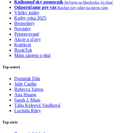
Knihomoľský pomocník
Spýtajte sa Sherlocka, čo čítať
Odporúčame pre vás
Knižné tipy ušité na mieru vám
Všetky knihy
Knihy roka 2025
Bestsellery
Novinky
Pripravované
Akcie a zľavy
Kolekcie
BookTok
Mám záujem o titul
Top autori
Dominik Dán
Julie Caplin
Rebecca Yarros
Ana Huang
Sarah J. Maas
Táňa Keleová Vasilková
Lucinda Riley
Top série