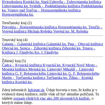
Hviezdoslava
Krajská kn.
Stará Ľubovňa -
Ľubovnianska knižnica
Ľubovnianska kn.
Svidník -
Podduklianska knižnica
Podduklianska
kn.
Vranov nad Topľou -
Hornozemplínska knižnica
Hornozemplínska kn.
Trenčiansky kraj (2)
Prievidza -
Hornonitrianska knižnica
Hornonitrianska kn.
Trenčín -
Verejná knižnica Michala Rešetku
Verejná kn. M. Rešetku
Trnavský kraj (4)
Galanta -
Galantská knižnica
Galantská kn.
Pata -
Obecná knižnica
Obecná kn.
Senica -
Záhorská knižnica
Záhorská kn.
Trnava -
Knižnica J. Fándlyho
Kn. J. Fándlyho
Žilinský kraj (5)
Čadca -
Kysucká knižnica
Kysucká kn.
Kysucké Nové Mesto -
Mestská knižnica
Mestská kn.
Liptovský Mikuláš -
Liptovská
knižnica G. F. Belopotockého
Liptovská kn. G. F. Belopotockého
Martin -
Turčianska knižnica
Turčianska kn.
Žilina -
Krajská
knižnica
Krajská kn.
Zdroj informácií:
Infogate.sk
. Údaje hovoria o tom, že kniha je v
evidencii danej knižnice, môže však už byť aktuálne požičaná. Tu
nájdete
zoznam všetkých viac ako 200 slovenských knižníc
, o
ktorých máme údaje.