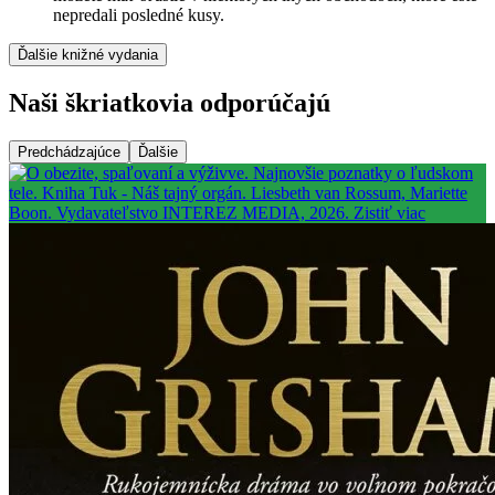
nepredali posledné kusy.
Ďalšie knižné vydania
Naši škriatkovia odporúčajú
Predchádzajúce
Ďalšie