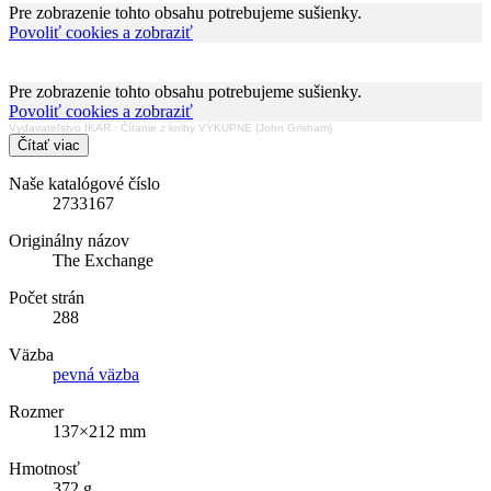
Pre zobrazenie tohto obsahu potrebujeme sušienky.
Povoliť cookies a zobraziť
Pre zobrazenie tohto obsahu potrebujeme sušienky.
Povoliť cookies a zobraziť
Vydavateľstvo IKAR
·
Čítanie z knihy VÝKUPNÉ (John Grisham)
Čítať viac
Naše katalógové číslo
2733167
Originálny názov
The Exchange
Počet strán
288
Väzba
pevná väzba
Rozmer
137×212 mm
Hmotnosť
372 g