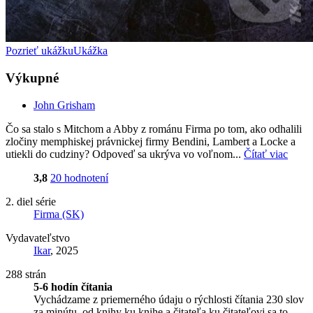
Pozrieť ukážku
Ukážka
Výkupné
John Grisham
Čo sa stalo s Mitchom a Abby z románu Firma po tom, ako odhalili
zločiny memphiskej právnickej firmy Bendini, Lambert a Locke a
utiekli do cudziny? Odpoveď sa ukrýva vo voľnom...
Čítať viac
3,8
20 hodnotení
2. diel série
Firma (SK)
Vydavateľstvo
Ikar
, 2025
288 strán
5-6 hodín čítania
Vychádzame z priemerného údaju o rýchlosti čítania 230 slov
za minútu, od knihy ku knihe a čitateľa ku čitateľovi sa to