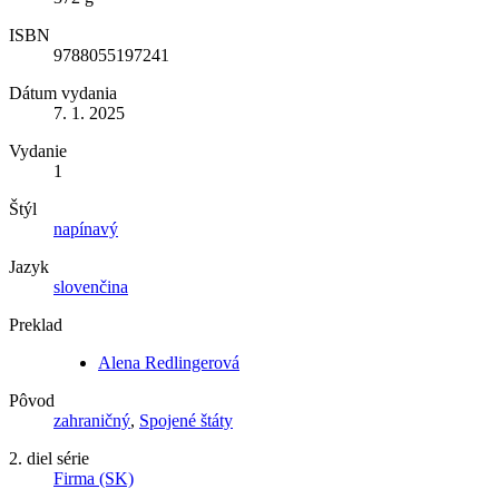
ISBN
9788055197241
Dátum vydania
7. 1. 2025
Vydanie
1
Štýl
napínavý
Jazyk
slovenčina
Preklad
Alena Redlingerová
Pôvod
zahraničný
,
Spojené štáty
2. diel série
Firma (SK)