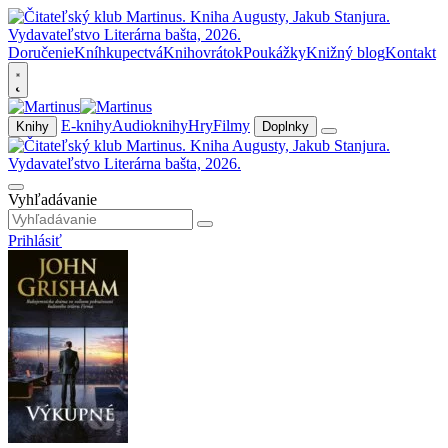
Doručenie
Kníhkupectvá
Knihovrátok
Poukážky
Knižný blog
Kontakt
E-knihy
Audioknihy
Hry
Filmy
Knihy
Doplnky
Vyhľadávanie
Prihlásiť