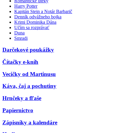
Romantické úteky
Harry Potter
Kapitán Stein a Notár Barbarič
Denník odvážneho bojka
Krimi Dominika Dána
Učím sa rozprávať
Duna
Smradi
Darčekové poukážky
Čítačky e-kníh
Vecičky od Martinusu
Káva, čaj a pochutiny
Hrnčeky a fľaše
Papiernictvo
Zápisníky a kalendáre