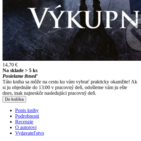
14,70 €
Na sklade > 5 ks
Posielame ihneď
Táto kniha sa môže na cestu ku vám vybrať prakticky okamžite! Ak
si ju objednáte do 13:00 v pracovný deň, odošleme vám ju ešte
dnes, inak najneskôr nasledujúci pracovný deň.
Do košíka
Popis knihy
Podrobnosti
Recenzie
O autorovi
Vydavateľstvo