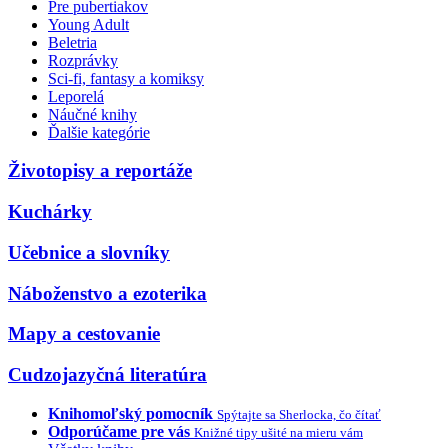
Pre pubertiakov
Young Adult
Beletria
Rozprávky
Sci-fi, fantasy a komiksy
Leporelá
Náučné knihy
Ďalšie kategórie
Životopisy a reportáže
Kuchárky
Učebnice a slovníky
Náboženstvo a ezoterika
Mapy a cestovanie
Cudzojazyčná literatúra
Knihomoľský pomocník
Spýtajte sa Sherlocka, čo čítať
Odporúčame pre vás
Knižné tipy ušité na mieru vám