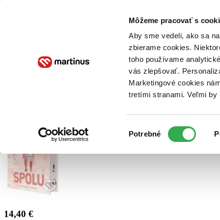
Doručenie
Kníhkupectvá
Knihovrátok
Poukážky
Knižný blog
Kontakt
Môžeme pracovať s cooki
Aby sme vedeli, ako sa na 
zbierame cookies. Niektor
E-knihy
Audioknihy
Hry
Filmy
Knihy
Doplnky
toho používame analytické
vás zlepšovať. Personaliz
Vyhľadávanie
Marketingové cookies nám 
tretími stranami. Veľmi b
Prihlásiť
Výber
Potrebné
P
súhlasu
14,40 €