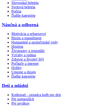
Slovenská beletria
Svetová beletria
Poézia
Ďalšie kategórie
Náučná a odborná
Motivácia a sebarozvoj
Biznis a manažment
Humanitné a spoločenské vedy
História
Životopisy a reportáže
Vzťahy a rodina
Zdravie a životný štýl
Počítače a internet
Hobby
Umenie a dizajn
Ďalšie kategórie
Deti a mládež
Knihorad – poradca kníh pre deti
Pre najmenších
Pre prvákov