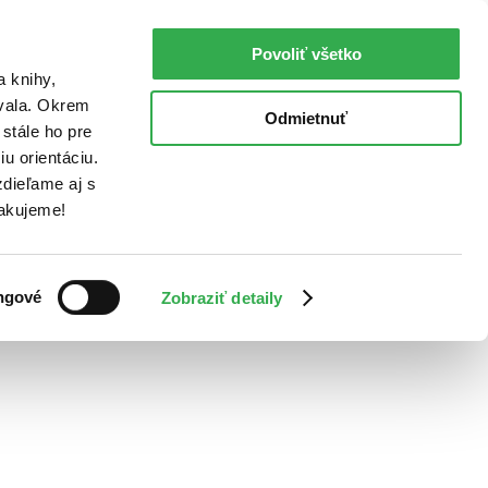
Povoliť všetko
a knihy,
ovala. Okrem
Odmietnuť
stále ho pre
u orientáciu.
dieľame aj s
Ďakujeme!
ngové
Zobraziť detaily