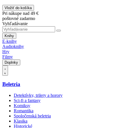
Vložiť do košíka
Pri nákupe nad 49 €
poštovné zadarmo
Vyhľadávanie
Knihy
E-knihy
Audioknihy
Hry
Filmy
Doplnky
Beletria
Detektívky, trilery a horory
Sci-fi a fantasy
Komiksy
Romantika
Spoločenská beletria
Klasika
Historické