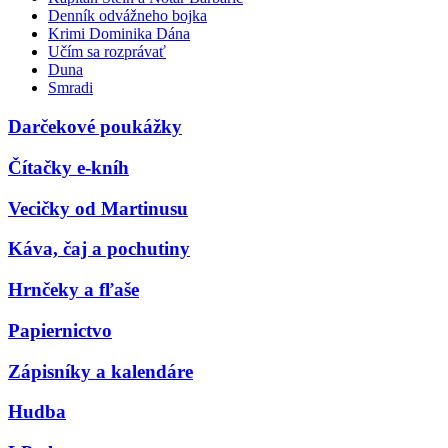
Denník odvážneho bojka
Krimi Dominika Dána
Učím sa rozprávať
Duna
Smradi
Darčekové poukážky
Čítačky e-kníh
Vecičky od Martinusu
Káva, čaj a pochutiny
Hrnčeky a fľaše
Papiernictvo
Zápisníky a kalendáre
Hudba