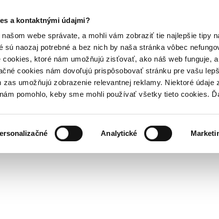
es a kontaktnými údajmi?
našom webe správate, a mohli vám zobraziť tie najlepšie tipy n
é sú naozaj potrebné a bez nich by naša stránka vôbec nefung
 cookies, ktoré nám umožňujú zisťovať, ako náš web funguje, a 
ačné cookies nám dovoľujú prispôsobovať stránku pre vašu lepši
zas umožňujú zobrazenie relevantnej reklamy. Niektoré údaje z
y nám pomohlo, keby sme mohli používať všetky tieto cookies. 
ersonalizačné
Analytické
Marketi