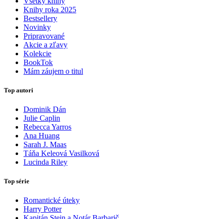
Všetky knihy
Knihy roka 2025
Bestsellery
Novinky
Pripravované
Akcie a zľavy
Kolekcie
BookTok
Mám záujem o titul
Top autori
Dominik Dán
Julie Caplin
Rebecca Yarros
Ana Huang
Sarah J. Maas
Táňa Keleová Vasilková
Lucinda Riley
Top série
Romantické úteky
Harry Potter
Kapitán Stein a Notár Barbarič