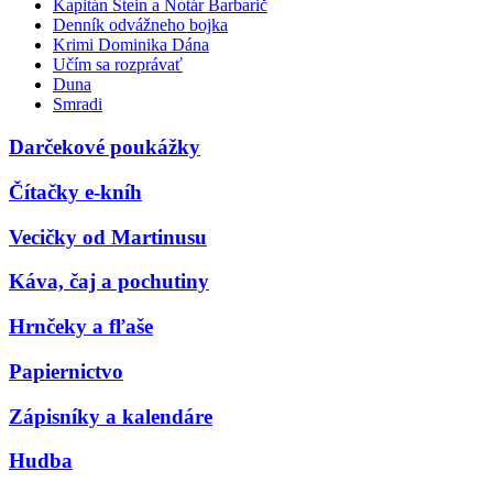
Kapitán Stein a Notár Barbarič
Denník odvážneho bojka
Krimi Dominika Dána
Učím sa rozprávať
Duna
Smradi
Darčekové poukážky
Čítačky e-kníh
Vecičky od Martinusu
Káva, čaj a pochutiny
Hrnčeky a fľaše
Papiernictvo
Zápisníky a kalendáre
Hudba