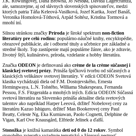
J.K. Rowlingovej, Dana Browna, Jo Nesbøa, Davida Lagercrantza,
ale, samozrejme, aj od slávnych slovenských spisovateľov, medzi
ktorých patria Táňa Keleová-Vasilková, Jozef Karika, Jozef Banáš,
Veronika Homolová-Tóthová, Arpád Soltész, Kristína Tormová a
mnohí iní.
Silnou stránkou značky
Príroda
je široké spektrum
non-fiction
literatúry pre celú rodinu
: populárno-náučné knihy, encyklopédie,
obrazové publikácie, ale i odborné tituly a učebnice pre základné a
stredné školy. Top zastúpenie majú populárne žánre, ako je zdravie,
životný štýl, kulinárstvo, príroda, vzdelanie a hobby literatúra.
Značka
ODEON
je definovaná ako
crème de la crème súčasnej i
klasickej svetovej prózy
. Prináša špičkovú tvorbu od súčasných a
klasických velikánov svetovej literatúry. V edícii ODEON Svetová
klasika vychádzajú diela od F.M. Dostojevského, Ernesta
Hemingwaya, L.N. Tolstého, Williama Shakespeara, Fernanda
Pessou, F.S. Fitzgeralda a mnohých iných. Edícia ODEON Súčasná
svetová literatúra na Slovensko prináša aktuálne diela svetových
talentov ako napríklad Harper Leeová, držiteľ Nobelovej ceny za
literatúru Kazuo Ishiguro, držiteľ Man Bookerovej ceny Paul
Beatty, Celeste Ng, Eka Kurniawan, Paolo Cognetti, Delphine de
Vigan, Karl Ove Knausgård, Elfriede Jelinek a ďalší.
Stonožka
je knižná kamarátka
detí od 0 do 12 rokov
. Symbol
stonohého zvieratka vyjadruje tematickú a žánrovú pestrosť