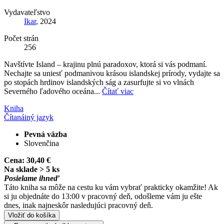
Vydavateľstvo
Ikar
, 2024
Počet strán
256
Navštívte Island – krajinu plnú paradoxov, ktorá si vás podmaní.
Nechajte sa uniesť podmanivou krásou islandskej prírody, vydajte sa
po stopách hrdinov islandských ság a zasurfujte si vo vlnách
Severného ľadového oceána...
Čítať viac
Kniha
Čítaná
iný jazyk
Pevná väzba
Slovenčina
Cena:
30,40 €
Na sklade > 5 ks
Posielame ihneď
Táto kniha sa môže na cestu ku vám vybrať prakticky okamžite! Ak
si ju objednáte do 13:00 v pracovný deň, odošleme vám ju ešte
dnes, inak najneskôr nasledujúci pracovný deň.
Vložiť do košíka