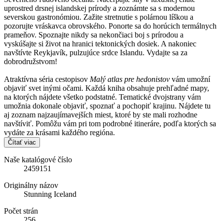
uprostred drsnej islandskej prírody a zoznámte sa s modernou
severskou gastronómiou. Zažite stretnutie s polárnou líškou a
pozorujte vráskavca obrovského. Ponorte sa do horúcich termálnych
prameňov. Spoznajte nikdy sa nekončiaci boj s prírodou a
vyskúšajte si život na hranici tektonických dosiek. A nakoniec
navštívte Reykjavík, pulzujúce srdce Islandu. Vydajte sa za
dobrodružstvom!
Atraktívna séria cestopisov
Malý atlas pre hedonistov
vám umožní
objaviť svet inými očami. Každá kniha obsahuje prehľadné mapy,
na ktorých nájdete všetko podstatné. Tematické dvojstrany vám
umožnia dokonale objaviť, spoznať a pochopiť krajinu. Nájdete tu
aj zoznam najzaujímavejších miest, ktoré by ste mali rozhodne
navštíviť. Pomôžu vám pri tom podrobné itineráre, podľa ktorých sa
vydáte za krásami každého regióna.
Čítať viac
Naše katalógové číslo
2459151
Originálny názov
Stunning Iceland
Počet strán
256