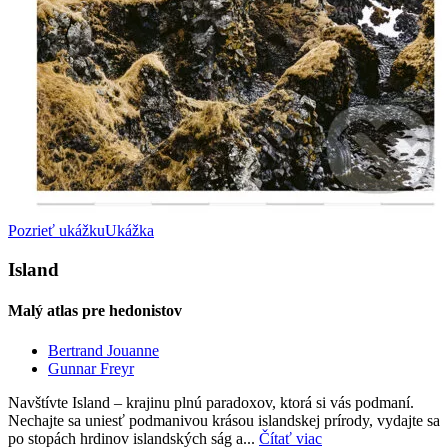
Pozrieť ukážku
Ukážka
Island
Malý atlas pre hedonistov
Bertrand Jouanne
Gunnar Freyr
Navštívte Island – krajinu plnú paradoxov, ktorá si vás podmaní.
Nechajte sa uniesť podmanivou krásou islandskej prírody, vydajte sa
po stopách hrdinov islandských ság a...
Čítať viac