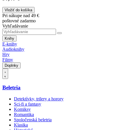
Vložiť do košíka
Pri nákupe nad 49 €
poštovné zadarmo
Vyhľadávanie
Knihy
E-knihy
Audioknihy
Hry
Filmy
Doplnky
Beletria
Detektívky, trilery a horory
Sci-fi a fantasy
Komiksy
Romantika
Spoločenská beletria
Klasika