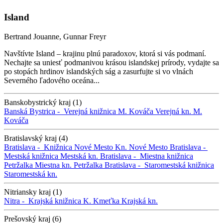
Island
Bertrand Jouanne, Gunnar Freyr
Navštívte Island – krajinu plnú paradoxov, ktorá si vás podmaní.
Nechajte sa uniesť podmanivou krásou islandskej prírody, vydajte sa
po stopách hrdinov islandských ság a zasurfujte si vo vlnách
Severného ľadového oceána...
Banskobystrický kraj (1)
Banská Bystrica -
Verejná knižnica M. Kováča
Verejná kn. M.
Kováča
Bratislavský kraj (4)
Bratislava -
Knižnica Nové Mesto
Kn. Nové Mesto
Bratislava -
Mestská knižnica
Mestská kn.
Bratislava -
Miestna knižnica
Petržalka
Miestna kn. Petržalka
Bratislava -
Staromestská knižnica
Staromestská kn.
Nitriansky kraj (1)
Nitra -
Krajská knižnica K. Kmeťka
Krajská kn.
Prešovský kraj (6)