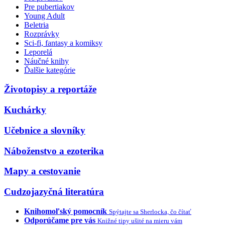
Pre pubertiakov
Young Adult
Beletria
Rozprávky
Sci-fi, fantasy a komiksy
Leporelá
Náučné knihy
Ďalšie kategórie
Životopisy a reportáže
Kuchárky
Učebnice a slovníky
Náboženstvo a ezoterika
Mapy a cestovanie
Cudzojazyčná literatúra
Knihomoľský pomocník
Spýtajte sa Sherlocka, čo čítať
Odporúčame pre vás
Knižné tipy ušité na mieru vám