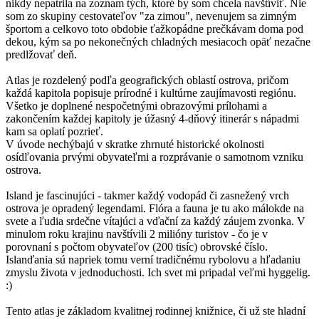
nikdy nepatrila na zoznam tých, ktoré by som chcela navštíviť. Nie
som zo skupiny cestovateľov "za zimou", nevenujem sa zimným
športom a celkovo toto obdobie ťažkopádne prečkávam doma pod
dekou, kým sa po nekonečných chladných mesiacoch opäť nezačne
predlžovať deň.
Atlas je rozdelený podľa geografických oblastí ostrova, pričom
každá kapitola popisuje prírodné i kultúrne zaujímavosti regiónu.
Všetko je doplnené nespočetnými obrazovými prílohami a
zakončením každej kapitoly je úžasný 4-dňový itinerár s nápadmi
kam sa oplatí pozrieť.
V úvode nechýbajú v skratke zhrnuté historické okolnosti
osídľovania prvými obyvateľmi a rozprávanie o samotnom vzniku
ostrova.
Island je fascinujúci - takmer každý vodopád či zasnežený vrch
ostrova je opradený legendami. Flóra a fauna je tu ako málokde na
svete a ľudia srdečne vítajúci a vďační za každý záujem zvonka. V
minulom roku krajinu navštívili 2 milióny turistov - čo je v
porovnaní s počtom obyvateľov (200 tisíc) obrovské číslo.
Islanďania sú napriek tomu verní tradičnému rybolovu a hľadaniu
zmyslu života v jednoduchosti. Ich svet mi pripadal veľmi hyggelig.
:)
Tento atlas je základom kvalitnej rodinnej knižnice, či už ste hladní