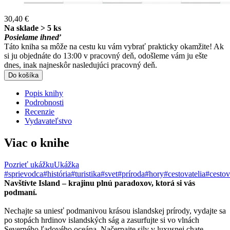
30,40 €
Na sklade > 5 ks
Posielame ihneď
Táto kniha sa môže na cestu ku vám vybrať prakticky okamžite! Ak
si ju objednáte do 13:00 v pracovný deň, odošleme vám ju ešte
dnes, inak najneskôr nasledujúci pracovný deň.
Do košíka
Popis knihy
Podrobnosti
Recenzie
Vydavateľstvo
Viac o knihe
Pozrieť ukážku
Ukážka
#sprievodca
#história
#turistika
#svet
#príroda
#hory
#cestovatelia
#cestov
Navštívte Island – krajinu plnú paradoxov, ktorá si vás
podmaní.
Nechajte sa uniesť podmanivou krásou islandskej prírody, vydajte sa
po stopách hrdinov islandských ság a zasurfujte si vo vlnách
Severného ľadového oceána. Načerpajte sily v luxusnej chate