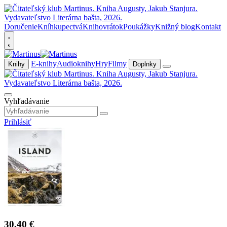
Doručenie
Kníhkupectvá
Knihovrátok
Poukážky
Knižný blog
Kontakt
E-knihy
Audioknihy
Hry
Filmy
Knihy
Doplnky
Vyhľadávanie
Prihlásiť
30,40 €