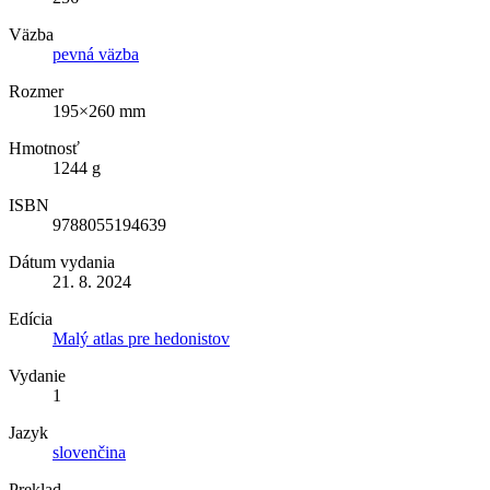
Väzba
pevná väzba
Rozmer
195×260 mm
Hmotnosť
1244 g
ISBN
9788055194639
Dátum vydania
21. 8. 2024
Edícia
Malý atlas pre hedonistov
Vydanie
1
Jazyk
slovenčina
Preklad