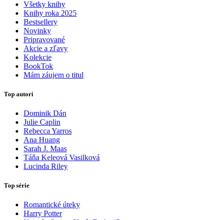
Všetky knihy
Knihy roka 2025
Bestsellery
Novinky
Pripravované
Akcie a zľavy
Kolekcie
BookTok
Mám záujem o titul
Top autori
Dominik Dán
Julie Caplin
Rebecca Yarros
Ana Huang
Sarah J. Maas
Táňa Keleová Vasilková
Lucinda Riley
Top série
Romantické úteky
Harry Potter