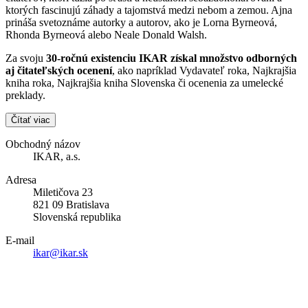
ktorých fascinujú záhady a tajomstvá medzi nebom a zemou. Ajna
prináša svetoznáme autorky a autorov, ako je Lorna Byrneová,
Rhonda Byrneová alebo Neale Donald Walsh.
Za svoju
30-ročnú existenciu IKAR získal množstvo odborných
aj čitateľských ocenení
, ako napríklad Vydavateľ roka, Najkrajšia
kniha roka, Najkrajšia kniha Slovenska či ocenenia za umelecké
preklady.
Čítať viac
Obchodný názov
IKAR, a.s.
Adresa
Miletičova 23
821 09 Bratislava
Slovenská republika
E-mail
ikar@ikar.sk