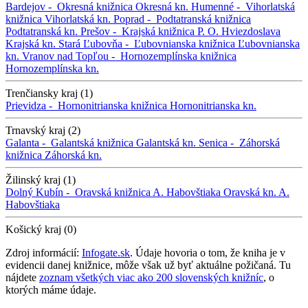
Bardejov -
Okresná knižnica
Okresná kn.
Humenné -
Vihorlatská
knižnica
Vihorlatská kn.
Poprad -
Podtatranská knižnica
Podtatranská kn.
Prešov -
Krajská knižnica P. O. Hviezdoslava
Krajská kn.
Stará Ľubovňa -
Ľubovnianska knižnica
Ľubovnianska
kn.
Vranov nad Topľou -
Hornozemplínska knižnica
Hornozemplínska kn.
Trenčiansky kraj (1)
Prievidza -
Hornonitrianska knižnica
Hornonitrianska kn.
Trnavský kraj (2)
Galanta -
Galantská knižnica
Galantská kn.
Senica -
Záhorská
knižnica
Záhorská kn.
Žilinský kraj (1)
Dolný Kubín -
Oravská knižnica A. Habovštiaka
Oravská kn. A.
Habovštiaka
Košický kraj (0)
Zdroj informácií:
Infogate.sk
. Údaje hovoria o tom, že kniha je v
evidencii danej knižnice, môže však už byť aktuálne požičaná. Tu
nájdete
zoznam všetkých viac ako 200 slovenských knižníc
, o
ktorých máme údaje.