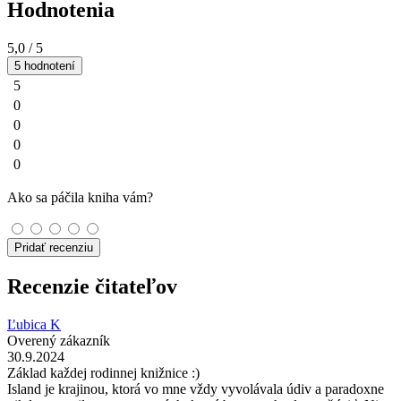
Hodnotenia
5,0
/ 5
5 hodnotení
5
0
0
0
0
Ako sa páčila kniha vám?
Pridať recenziu
Recenzie čitateľov
Ľubica K
Overený zákazník
30.9.2024
Základ každej rodinnej knižnice :)
Island je krajinou, ktorá vo mne vždy vyvolávala údiv a paradoxne