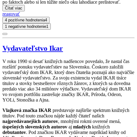
po faktoch alebo si len túžite niečo oku lahodiace prelistovať.
Čítať viac
reagovať
4 pozitívne hodnotenia
4
1 negatívne hodnotenie
1
Vydavateľstvo Ikar
V roku 1990 si desať knižných nadšencov povedalo, že nastal čas
rozšíriť ponuku vydavateľstiev na Slovensku. Čoskoro založili
vydavateľský dom IKAR, ktorý dnes čitatelia poznajú ako najväčšie
slovenské vydavateľstvo. Za svoju existenciu vydal IKAR tisíce
titulov a stovky bestsellerov rôznych žánrov, z ktorých sa dovedna
predalo viac ako 34 miliónov výtlačkov. Vydavateľský dom IKAR
vo svojom portfóliu zastrešuje značky IKAR, Príroda, Odeon,
YOLi, Stonožka a Ajna.
Vlajková značka IKAR
predstavuje najširšie spektrum knižných
titulov. Pod touto značkou nájde každý čitateľ našich
najpredávanejších autorov
, mnohými rokmi overené mená,
úspešných slovenských autorov
aj
mladých
knižných
debutantov
. Pod značkou IKAR vydávame napríklad knihy od