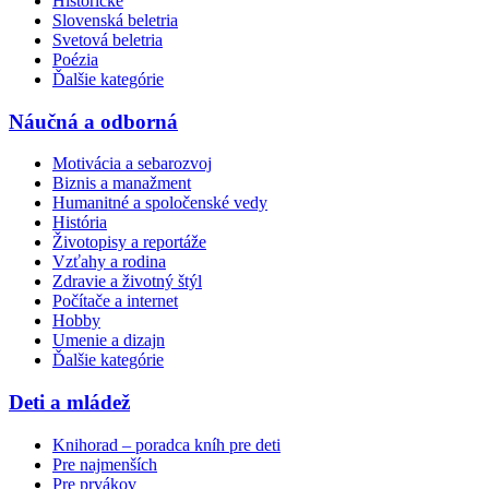
Historické
Slovenská beletria
Svetová beletria
Poézia
Ďalšie kategórie
Náučná a odborná
Motivácia a sebarozvoj
Biznis a manažment
Humanitné a spoločenské vedy
História
Životopisy a reportáže
Vzťahy a rodina
Zdravie a životný štýl
Počítače a internet
Hobby
Umenie a dizajn
Ďalšie kategórie
Deti a mládež
Knihorad – poradca kníh pre deti
Pre najmenších
Pre prvákov