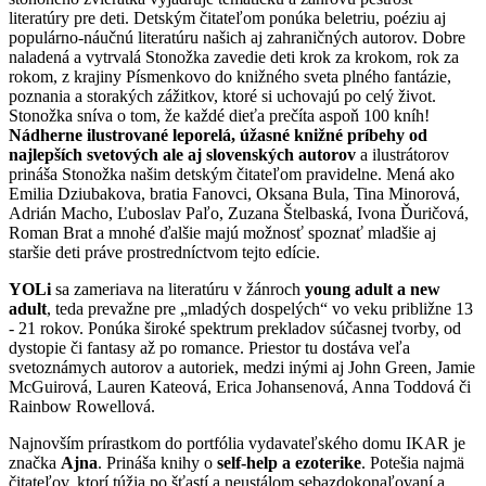
literatúry pre deti. Detským čitateľom ponúka beletriu, poéziu aj
populárno-náučnú literatúru našich aj zahraničných autorov. Dobre
naladená a vytrvalá Stonožka zavedie deti krok za krokom, rok za
rokom, z krajiny Písmenkovo do knižného sveta plného fantázie,
poznania a storakých zážitkov, ktoré si uchovajú po celý život.
Stonožka sníva o tom, že každé dieťa prečíta aspoň 100 kníh!
Nádherne ilustrované leporelá, úžasné knižné príbehy od
najlepších svetových ale aj slovenských autorov
a ilustrátorov
prináša Stonožka našim detským čitateľom pravidelne. Mená ako
Emilia Dziubakova, bratia Fanovci, Oksana Bula, Tina Minorová,
Adrián Macho, Ľuboslav Paľo, Zuzana Štelbaská, Ivona Ďuričová,
Roman Brat a mnohé ďalšie majú možnosť spoznať mladšie aj
staršie deti práve prostredníctvom tejto edície.
YOLi
sa zameriava na literatúru v žánroch
young adult a new
adult
, teda prevažne pre „mladých dospelých“ vo veku približne 13
- 21 rokov. Ponúka široké spektrum prekladov súčasnej tvorby, od
dystopie či fantasy až po romance. Priestor tu dostáva veľa
svetoznámych autorov a autoriek, medzi inými aj John Green, Jamie
McGuirová, Lauren Kateová, Erica Johansenová, Anna Toddová či
Rainbow Rowellová.
Najnovším prírastkom do portfólia vydavateľského domu IKAR je
značka
Ajna
. Prináša knihy o
self-help a ezoterike
. Potešia najmä
čitateľov, ktorí túžia po šťastí a neustálom sebazdokonaľovaní a