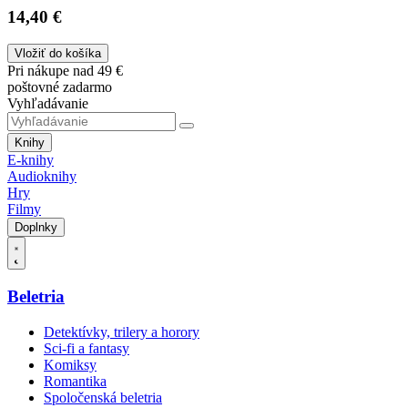
14,40 €
Vložiť do košíka
Pri nákupe nad 49 €
poštovné zadarmo
Vyhľadávanie
Knihy
E-knihy
Audioknihy
Hry
Filmy
Doplnky
Beletria
Detektívky, trilery a horory
Sci-fi a fantasy
Komiksy
Romantika
Spoločenská beletria