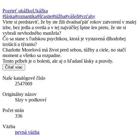
Pozrieť ukážku
Ukážka
#láska
#romantika
#šťastie
#túžba
#vášeň
#vzťahy
Viete si predstaviť, že by ste žili dvadsaťpäť rokov zatvorení v malej
izbe, bez jedla a svetla a v tej najväčšej špine len preto, že ste si
vybrali nevhodného manžela?
Čo sa stane s ľudskou psychikou, ktorá je vystavená dlhodobej
izolácii a týraniu?
Charlotte Morelová má život pred sebou, túžby a ciele, no stačí
moment a všetko sa rozpadne.
Tento príbeh je o bolesti, ale aj o hľadaní lásky a pravdy.
Čítať viac
Naše katalógové číslo
2547069
Originálny názov
Slzy v podkroví
Počet strán
336
Väzba
pevná väzba