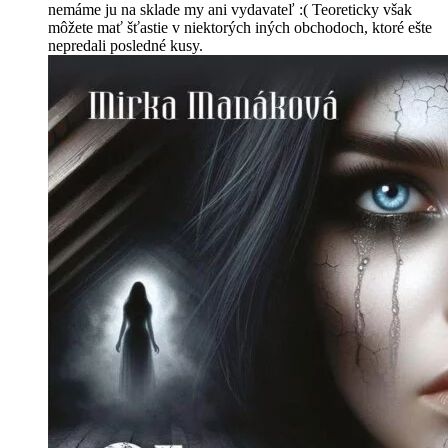
nemáme ju na sklade my ani vydavateľ :( Teoreticky však
môžete mať šťastie v niektorých iných obchodoch, ktoré ešte
nepredali posledné kusy.