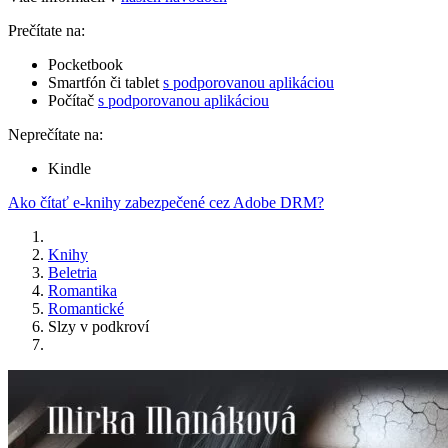
Prečítate na:
Pocketbook
Smartfón či tablet
s podporovanou aplikáciou
Počítač
s podporovanou aplikáciou
Neprečítate na:
Kindle
Ako čítať e-knihy zabezpečené cez Adobe DRM?
Knihy
Beletria
Romantika
Romantické
Slzy v podkroví