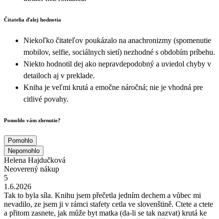
Čitatelia ďalej hodnotia
Niekoľko čitateľov poukázalo na anachronizmy (spomenutie
mobilov, selfie, sociálnych sietí) nezhodné s obdobím príbehu.
Niekto hodnotil dej ako nepravdepodobný a uviedol chyby v
detailoch aj v preklade.
Kniha je veľmi krutá a emočne náročná; nie je vhodná pre
citlivé povahy.
Pomohlo vám zhrnutie?
Pomohlo
Nepomohlo
Helena Hajdučková
Neoverený nákup
5
1.6.2026
Tak to byla síla. Knihu jsem přečetla jedním dechem a vůbec mi
nevadilo, ze jsem ji v rámci stafety cetla ve slovenštině. Ctete a ctete
a přitom zasnete, jak může byt matka (da-li se tak nazvat) krutá ke