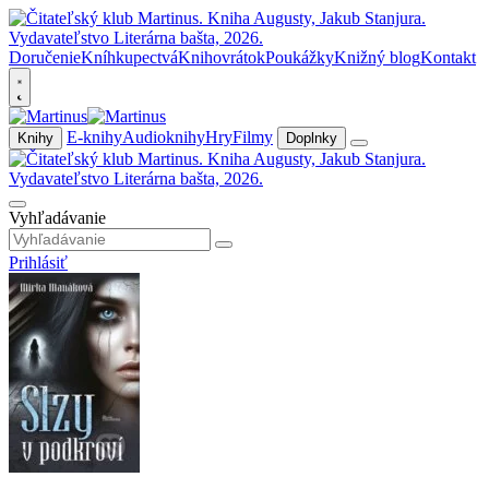
Doručenie
Kníhkupectvá
Knihovrátok
Poukážky
Knižný blog
Kontakt
E-knihy
Audioknihy
Hry
Filmy
Knihy
Doplnky
Vyhľadávanie
Prihlásiť