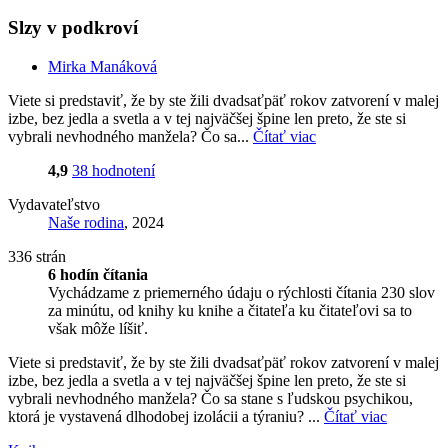
Slzy v podkroví
Mirka Manáková
Viete si predstaviť, že by ste žili dvadsaťpäť rokov zatvorení v malej
izbe, bez jedla a svetla a v tej najväčšej špine len preto, že ste si
vybrali nevhodného manžela? Čo sa...
Čítať viac
4,9
38 hodnotení
Vydavateľstvo
Naše rodina
, 2024
336 strán
6 hodín čítania
Vychádzame z priemerného údaju o rýchlosti čítania 230 slov
za minútu, od knihy ku knihe a čitateľa ku čitateľovi sa to
však môže líšiť.
Viete si predstaviť, že by ste žili dvadsaťpäť rokov zatvorení v malej
izbe, bez jedla a svetla a v tej najväčšej špine len preto, že ste si
vybrali nevhodného manžela? Čo sa stane s ľudskou psychikou,
ktorá je vystavená dlhodobej izolácii a týraniu? ...
Čítať viac