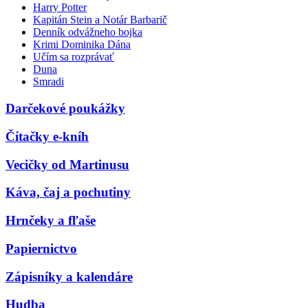
Harry Potter
Kapitán Stein a Notár Barbarič
Denník odvážneho bojka
Krimi Dominika Dána
Učím sa rozprávať
Duna
Smradi
Darčekové poukážky
Čítačky e-kníh
Vecičky od Martinusu
Káva, čaj a pochutiny
Hrnčeky a fľaše
Papiernictvo
Zápisníky a kalendáre
Hudba