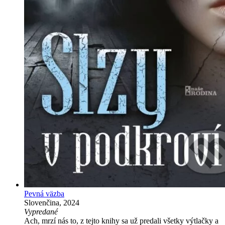
Pevná väzba
Slovenčina, 2024
Vypredané
Ach, mrzí nás to, z tejto knihy sa už predali všetky výtlačky a