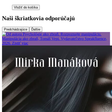
Vložiť do košíka
Naši škriatkovia odporúčajú
Predchádzajúce
Ďalšie