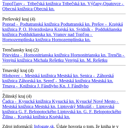
Topoľčany -
Tribečská knižnica
Tribečská kn.
Výčapy-Opatovce -
Obecná knižnica
Obecná kn.
Prešovský kraj (4)
Poprad -
Podtatranská knižnica
Podtatranská kn.
Prešov -
Krajská
knižnica P. O. Hviezdoslava
Krajská kn.
Svidník -
Podduklianska
knižnica
Podduklianska kn.
Vranov nad Topľou -
Hornozemplínska knižnica
Hornozemplínska kn.
Trenčiansky kraj (2)
Prievidza -
Hornonitrianska knižnica
Hornonitrianska kn.
Trenčín -
Verejná knižnica Michala Rešetku
Verejná kn. M. Rešetku
Trnavský kraj (4)
Hlohovec -
Mestská knižnica
Mestská kn.
Senica -
Záhorská
knižnica
Záhorská kn.
Sereď -
Mestská knižnica
Mestská kn.
Trnava -
Knižnica J. Fándlyho
Kn. J. Fándlyho
Žilinský kraj (4)
Čadca -
Kysucká knižnica
Kysucká kn.
Kysucké Nové Mesto -
Mestská knižnica
Mestská kn.
Liptovský Mikuláš -
Liptovská
knižnica G. F. Belopotockého
Liptovská kn. G. F. Belopotockého
Žilina -
Krajská knižnica
Krajská kn.
Zdroj informácií:
Infogate.sk
. Údaje hovoria o tom, že kniha je v