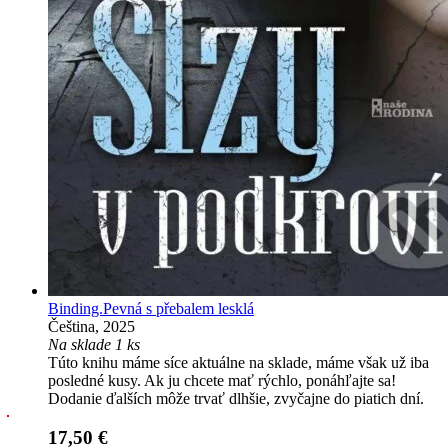
Binding.Pevná s přebalem lesklá
Čeština, 2025
Na sklade 1 ks
Túto knihu máme síce aktuálne na sklade, máme však už iba
posledné kusy. Ak ju chcete mať rýchlo, ponáhľajte sa!
Dodanie ďalších môže trvať dlhšie, zvyčajne do piatich dní.
17,50 €