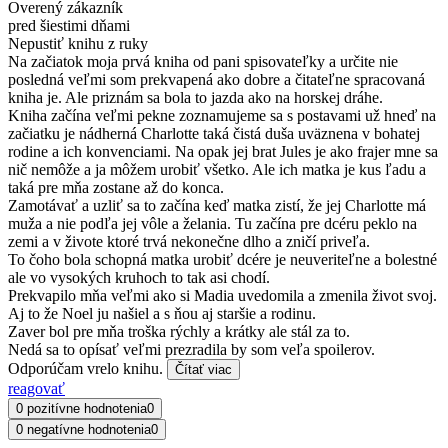
Overený zákazník
pred šiestimi dňami
Nepustiť knihu z ruky
Na začiatok moja prvá kniha od pani spisovateľky a určite nie
posledná veľmi som prekvapená ako dobre a čitateľne spracovaná
kniha je. Ale priznám sa bola to jazda ako na horskej dráhe.
Kniha začína veľmi pekne zoznamujeme sa s postavami už hneď na
začiatku je nádherná Charlotte taká čistá duša uväznena v bohatej
rodine a ich konvenciami. Na opak jej brat Jules je ako frajer mne sa
nič nemôže a ja môžem urobiť všetko. Ale ich matka je kus ľadu a
taká pre mňa zostane až do konca.
Zamotávať a uzliť sa to začína keď matka zistí, že jej Charlotte má
muža a nie podľa jej vôle a želania. Tu začína pre dcéru peklo na
zemi a v živote ktoré trvá nekonečne dlho a zničí priveľa.
To čoho bola schopná matka urobiť dcére je neuveriteľne a bolestné
ale vo vysokých kruhoch to tak asi chodí.
Prekvapilo mňa veľmi ako si Madia uvedomila a zmenila život svoj.
Aj to že Noel ju našiel a s ňou aj staršie a rodinu.
Zaver bol pre mňa troška rýchly a krátky ale stál za to.
Nedá sa to opísať veľmi prezradila by som veľa spoilerov.
Odporúčam vrelo knihu.
Čítať viac
reagovať
0 pozitívne hodnotenia
0
0 negatívne hodnotenia
0