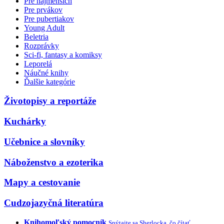
Pre najmenších
Pre prvákov
Pre pubertiakov
Young Adult
Beletria
Rozprávky
Sci-fi, fantasy a komiksy
Leporelá
Náučné knihy
Ďalšie kategórie
Životopisy a reportáže
Kuchárky
Učebnice a slovníky
Náboženstvo a ezoterika
Mapy a cestovanie
Cudzojazyčná literatúra
Knihomoľský pomocník
Spýtajte sa Sherlocka, čo čítať