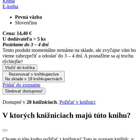
Kniha
E-kniha
Pevná väzba
Slovenčina
Cena:
14,40 €
U dodávateľa > 5 ks
Posielame do 3 – 4 dní
Tento produkt momentálne nemáme na sklade, ale zvyčajne vám ho
vieme zabezpečiť a odoslať do 3 – 4 dní. A posnažíme sa aj trochu
rýchlejšie!
Vložiť do košíka
Rezervovať v kníhkupectve
Na sklade v 19 kníhkupectvách
Pridať do zoznamu
Sledovať dostupnosť
Dostupné v
28 knižniciach
.
Požičať v knižnici
V ktorých knižniciach majú túto knihu?
Chcete si túto knihu požičať z knižnice? Toto je zoznam knižníc, v