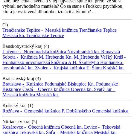
izbe, bez jedla a svetla a v tej najväčšej špine len preto, že ste si
vybrali nevhodného manžela? Čo sa stane s ľudskou psychikou,
ktorá je vystavená dlhodobej izolácii a týraniu? ...
(1)
Trenčianske Teplice -
Mestská knižnica Trenčianske Teplice
Mestská kn. Trenčianske Teplice
Banskobystrický kraj (4)
Lučenec -
Novohradská knižnica
Novohradská kn.
Rimavská
Sobota -
Knižnica M. Hrebendu
Kn. M. Hrebendu
Veľký Krtíš -
Hontiansko-novohradská knižnica A.H. Škultétyho
Hontiansko-
novohradská kn.
Zvolen -
Krajská knižnica Ľ. Štúra
Krajská kn.
Bratislavský kraj (3)
Bratislava -
Knižnica Podunajské Biskupice
Kn. Podunajské
Biskupice
Častá -
Obecná knižnica
Obecná kn.
Svätý Jur -
Mestská knižnica
Mestská kn.
Košický kraj (1)
Rožňava -
Gemerská knižnica P. Dobšinského
Gemerská knižnica
Nitriansky kraj (5)
Kozárovce -
Obecná knižnica
Obecná kn.
Levice -
Tekovská
knižnica
Tekovská kn.
Šaľa -
Mestská knižnica
Mestská kn.