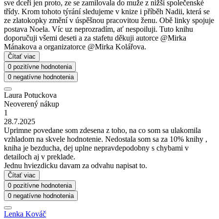
sve dceři jen proto, ze se zamilovala do muže z nižší společenské
třídy. Krom tohoto týrání sledujeme v knize i příběh Nadii, která se
ze zlatokopky změní v úspěšnou pracovitou ženu. Obě linky spojuje
postava Noela. Víc uz neprozradím, ať nespoiluji. Tuto knihu
doporučuji všemi deseti a za stafetu děkuji autorce @Mirka
Mánakova a organizatorce @Mirka Kolářova.
Čítať viac
0 pozitívne hodnotenia
0 negatívne hodnotenia
Laura Potuckova
Neoverený nákup
1
28.7.2025
Uprimne povedane som zdesena z toho, na co som sa ulakomila
vzhladom na skvele hodnotenie. Nedostala som sa za 10% knihy ,
kniha je bezducha, dej uplne nepravdepodobny s chybami v
detailoch aj v preklade.
Jednu hviezdicku davam za odvahu napisat to.
Čítať viac
0 pozitívne hodnotenia
0 negatívne hodnotenia
Lenka Kováč