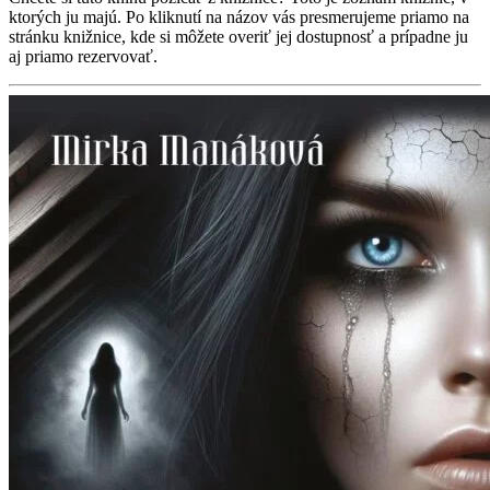
ktorých ju majú. Po kliknutí na názov vás presmerujeme priamo na
stránku knižnice, kde si môžete overiť jej dostupnosť a prípadne ju
aj priamo rezervovať.