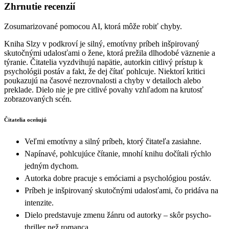
Zhrnutie recenzií
Zosumarizované pomocou AI, ktorá môže robiť chyby.
Kniha Slzy v podkroví je silný, emotívny príbeh inšpirovaný
skutočnými udalosťami o žene, ktorá prežila dlhodobé väznenie a
týranie. Čitatelia vyzdvihujú napätie, autorkin citlivý prístup k
psychológii postáv a fakt, že dej čítať pohlcuje. Niektorí kritici
poukazujú na časové nezrovnalosti a chyby v detailoch alebo
preklade. Dielo nie je pre citlivé povahy vzhľadom na krutosť
zobrazovaných scén.
Čitatelia oceňujú
Veľmi emotívny a silný príbeh, ktorý čitateľa zasiahne.
Napínavé, pohlcujúce čítanie, mnohí knihu dočítali rýchlo
jedným dychom.
Autorka dobre pracuje s emóciami a psychológiou postáv.
Príbeh je inšpirovaný skutočnými udalosťami, čo pridáva na
intenzite.
Dielo predstavuje zmenu žánru od autorky – skôr psycho-
thriller než romanca.