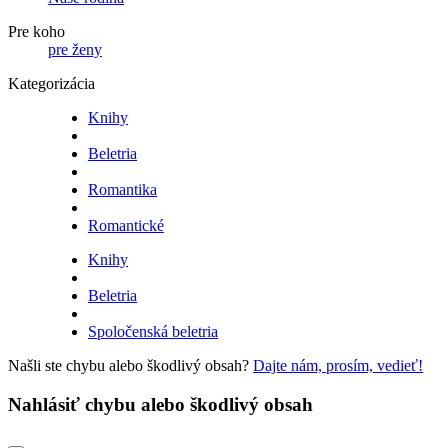
Pre koho
pre ženy
Kategorizácia
Knihy
Beletria
Romantika
Romantické
Knihy
Beletria
Spoločenská beletria
Našli ste chybu alebo škodlivý obsah?
Dajte nám, prosím, vedieť!
Nahlásiť chybu alebo škodlivý obsah