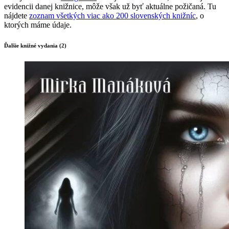
evidencii danej knižnice, môže však už byť aktuálne požičaná. Tu
nájdete
zoznam všetkých viac ako 200 slovenských knižníc
, o
ktorých máme údaje.
Ďalšie knižné vydania (2)