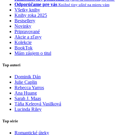
Odporúčame pre vás
Knižné tipy ušité na mieru vám
Všetky knihy
Knihy roka 2025
Bestsellery
Novinky
Pripravované
Akcie a zľavy
Kolekcie
BookTok
Mám záujem o titul
Top autori
Dominik Dán
Julie Caplin
Rebecca Yarros
Ana Huang
Sarah J. Maas
Táňa Keleová Vasilková
Lucinda Riley
Top série
Romantické úteky