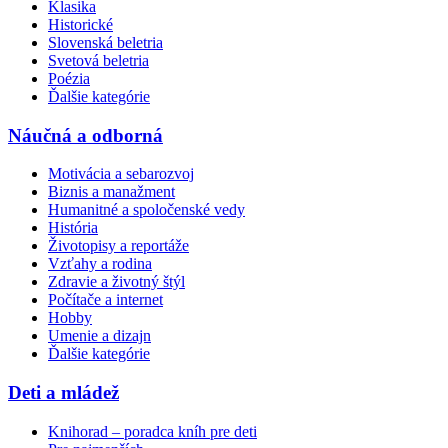
Klasika
Historické
Slovenská beletria
Svetová beletria
Poézia
Ďalšie kategórie
Náučná a odborná
Motivácia a sebarozvoj
Biznis a manažment
Humanitné a spoločenské vedy
História
Životopisy a reportáže
Vzťahy a rodina
Zdravie a životný štýl
Počítače a internet
Hobby
Umenie a dizajn
Ďalšie kategórie
Deti a mládež
Knihorad – poradca kníh pre deti