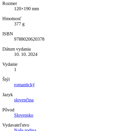
Rozmer
120×190 mm
Hmotnosť
377 g
ISBN
9788020620378
Dátum vydania
10. 10. 2024
Vydanie
1
Štýl
romantický
Jazyk
slovenčina
Pôvod
Slovensko
Vydavateľstvo
Naše rodina