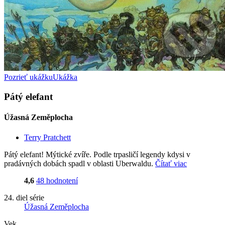
Pozrieť ukážku
Ukážka
Pátý elefant
Úžasná Zeměplocha
Terry Pratchett
Pátý elefant! Mýtické zvíře. Podle trpasličí legendy kdysi v
pradávných dobách spadl v oblasti Uberwaldu.
Čítať viac
4,6
48 hodnotení
24. diel série
Úžasná Zeměplocha
Vek