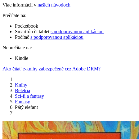
Viac informácií v
našich návodoch
Prečítate na:
Pocketbook
Smartfón či tablet
s podporovanou aplikáciou
Počítač
s podporovanou aplikáciou
Neprečítate na:
Kindle
Ako čítať e-knihy zabezpečené cez Adobe DRM?
Knihy
Beletria
Sci-fi a fantasy
Fantasy
Pátý elefant