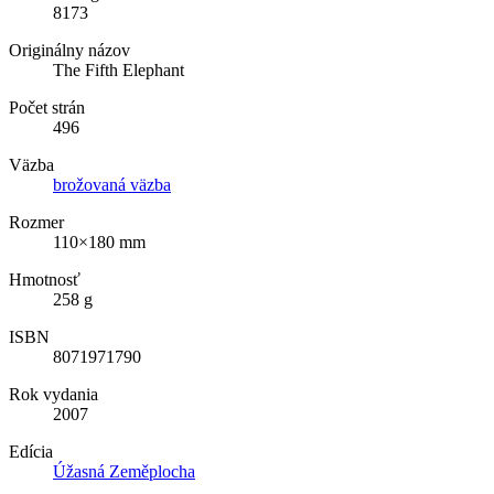
8173
Originálny názov
The Fifth Elephant
Počet strán
496
Väzba
brožovaná väzba
Rozmer
110×180 mm
Hmotnosť
258 g
ISBN
8071971790
Rok vydania
2007
Edícia
Úžasná Zeměplocha