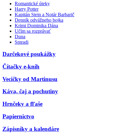
Romantické úteky
Harry Potter
Kapitán Stein a Notár Barbarič
Denník odvážneho bojka
Krimi Dominika Dána
Učím sa rozprávať
Duna
Smradi
Darčekové poukážky
Čítačky e-kníh
Vecičky od Martinusu
Káva, čaj a pochutiny
Hrnčeky a fľaše
Papiernictvo
Zápisníky a kalendáre