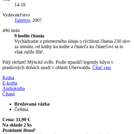
14-18
Vydavateľstvo
Talpress
, 2007
496 strán
9 hodín čítania
Vychádzame z priemerného údaju o rýchlosti čítania 230 slov
za minútu, od knihy ku knihe a čitateľa ku čitateľovi sa to
však môže líšiť.
Pátý elefant! Mýtické zvíře. Podle trpasličí legendy kdysi v
pradávných dobách spadl v oblasti Uberwaldu.
Čítať viac
Kniha
E-kniha
Audiokniha
Čítaná
Brožovaná väzba
Čeština
Cena:
11,90 €
Na sklade 2 ks
Posielame ihneď