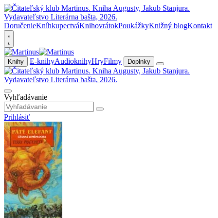
Doručenie
Kníhkupectvá
Knihovrátok
Poukážky
Knižný blog
Kontakt
E-knihy
Audioknihy
Hry
Filmy
Knihy
Doplnky
Vyhľadávanie
Prihlásiť