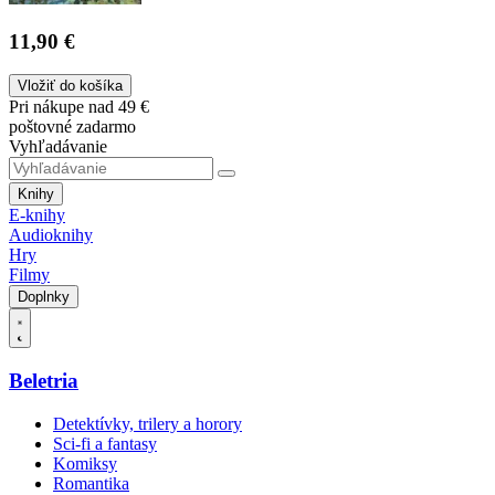
11,90 €
Vložiť do košíka
Pri nákupe nad 49 €
poštovné zadarmo
Vyhľadávanie
Knihy
E-knihy
Audioknihy
Hry
Filmy
Doplnky
Beletria
Detektívky, trilery a horory
Sci-fi a fantasy
Komiksy
Romantika