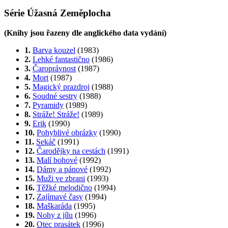
Série Úžasná Zeměplocha
(Knihy jsou řazeny dle anglického data vydání)
1.
Barva kouzel
(1983)
2.
Lehké fantastično
(1986)
3.
Čaroprávnost
(1987)
4.
Mort
(1987)
5.
Magický prazdroj
(1988)
6.
Soudné sestry
(1988)
7.
Pyramidy
(1989)
8.
Stráže! Stráže!
(1989)
9.
Erik
(1990)
10.
Pohyblivé obrázky
(1990)
11.
Sekáč
(1991)
12.
Čarodějky na cestách
(1991)
13.
Malí bohové
(1992)
14.
Dámy a pánové
(1992)
15.
Muži ve zbrani
(1993)
16.
Těžké melodično
(1994)
17.
Zajímavé časy
(1994)
18.
Maškaráda
(1995)
19.
Nohy z jílu
(1996)
20.
Otec prasátek
(1996)