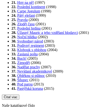
21.
Hrrr na ně!
(1997)
22.
Poslední kontinent
(1998)
23.
Carpe Jugulum
(1998)
24.
Pátý elefant
(1999)
25.
Pravda
(2000)
26.
Zloděj času
(2001)
27.
Poslední hrdina
(2001)
28.
Úžasný Mauric a jeho vzdělaní hlodavci
(2001)
29.
Noční hlídka
(2002)
30.
Svobodnej národ
(2003)
31.
Podivný regiment
(2003)
32.
Klobouk s oblohou
(2004)
33.
Zaslaná pošta
(2004)
34.
Buch!
(2005)
35.
Zimoděj
(2006)
36.
Nadělat prachy
(2007)
37.
Nevídaní akademikové
(2009)
38.
Obléknu si půlnoc
(2010)
39.
Šňupec
(2011)
40.
Pod parou
(2013)
41.
Pastýřská koruna
(2015)
Čítať viac
Naše katalógové číslo