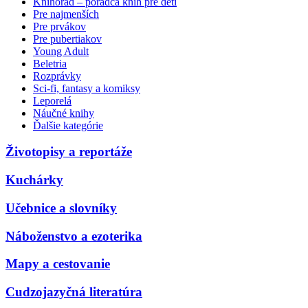
Knihorad – poradca kníh pre deti
Pre najmenších
Pre prvákov
Pre pubertiakov
Young Adult
Beletria
Rozprávky
Sci-fi, fantasy a komiksy
Leporelá
Náučné knihy
Ďalšie kategórie
Životopisy a reportáže
Kuchárky
Učebnice a slovníky
Náboženstvo a ezoterika
Mapy a cestovanie
Cudzojazyčná literatúra