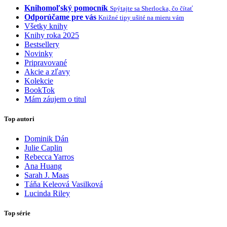
Knihomoľský pomocník
Spýtajte sa Sherlocka, čo čítať
Odporúčame pre vás
Knižné tipy ušité na mieru vám
Všetky knihy
Knihy roka 2025
Bestsellery
Novinky
Pripravované
Akcie a zľavy
Kolekcie
BookTok
Mám záujem o titul
Top autori
Dominik Dán
Julie Caplin
Rebecca Yarros
Ana Huang
Sarah J. Maas
Táňa Keleová Vasilková
Lucinda Riley
Top série