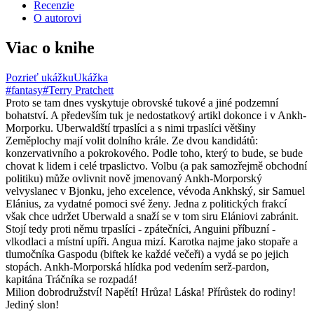
Recenzie
O autorovi
Viac o knihe
Pozrieť ukážku
Ukážka
#fantasy
#Terry Pratchett
Proto se tam dnes vyskytuje obrovské tukové a jiné podzemní
bohatství. A především tuk je nedostatkový artikl dokonce i v Ankh-
Morporku. Uberwaldští trpaslíci a s nimi trpaslíci většiny
Zeměplochy mají volit dolního krále. Ze dvou kandidátů:
konzervativního a pokrokového. Podle toho, který to bude, se bude
chovat k lidem i celé trpaslictvo. Volbu (a pak samozřejmě obchodní
politiku) může ovlivnit nově jmenovaný Ankh-Morporský
velvyslanec v Bjonku, jeho excelence, vévoda Ankhský, sir Samuel
Elánius, za vydatné pomoci své ženy. Jedna z politických frakcí
však chce udržet Uberwald a snaží se v tom siru Elániovi zabránit.
Stojí tedy proti němu trpaslíci - zpátečníci, Anguini příbuzní -
vlkodlaci a místní upíři. Angua mizí. Karotka najme jako stopaře a
tlumočníka Gaspodu (biftek ke každé večeři) a vydá se po jejich
stopách. Ankh-Morporská hlídka pod vedením serž-pardon,
kapitána Tráčníka se rozpadá!
Milion dobrodružství! Napětí! Hrůza! Láska! Přírůstek do rodiny!
Jediný slon!