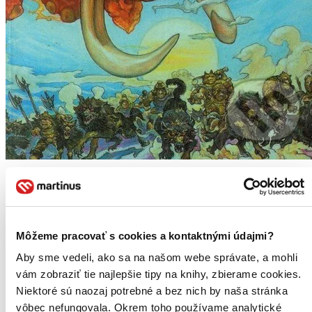
Pátý elefant
Terry Pratchett
Pátý elefant! Mýtické zvíře. Podle trpasličí legendy kdysi v
Môžeme pracovať s cookies a kontaktnými údajmi?
pradávných dobách spadl v oblasti Uberwaldu.
Aby sme vedeli, ako sa na našom webe správate, a mohli
vám zobraziť tie najlepšie tipy na knihy, zbierame cookies.
Banskobystrický kraj (1)
Zvolen -
Krajská knižnica Ľ. Štúra
Krajská kn.
Niektoré sú naozaj potrebné a bez nich by naša stránka
vôbec nefungovala. Okrem toho používame analytické