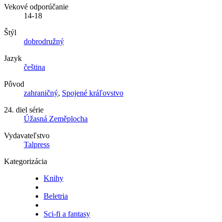
Vekové odporúčanie
14-18
Štýl
dobrodružný
Jazyk
čeština
Pôvod
zahraničný
,
Spojené kráľovstvo
24. diel série
Úžasná Zeměplocha
Vydavateľstvo
Talpress
Kategorizácia
Knihy
Beletria
Sci-fi a fantasy