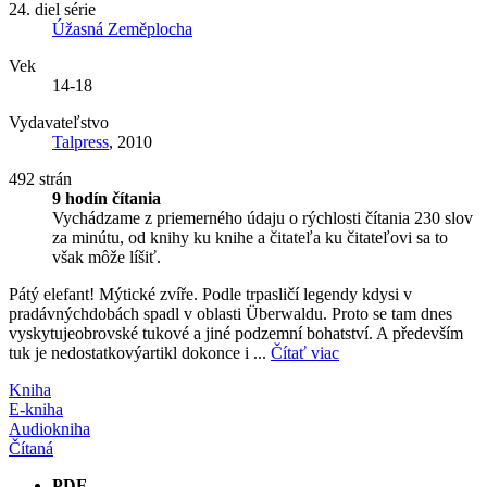
24. diel série
Úžasná Zeměplocha
Vek
14-18
Vydavateľstvo
Talpress
, 2010
492 strán
9 hodín čítania
Vychádzame z priemerného údaju o rýchlosti čítania 230 slov
za minútu, od knihy ku knihe a čitateľa ku čitateľovi sa to
však môže líšiť.
Pátý elefant! Mýtické zvíře. Podle trpasličí legendy kdysi v
pradávnýchdobách spadl v oblasti Überwaldu. Proto se tam dnes
vyskytujeobrovské tukové a jiné podzemní bohatství. A především
tuk je nedostatkovýartikl dokonce i ...
Čítať viac
Kniha
E-kniha
Audiokniha
Čítaná
PDF