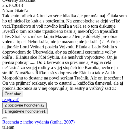
Overený zákazník
25.10.2013
Názor čitateľa
Tak tento príbeh /už tretí zo série hliadka / je pre mňa naj. Čítala som
ho už niekoľko krát a s potešením. Na zemeploche sa dejú veľké
veci.Trpaslíctvo si volí nového kráľa a veľa sa o tom diskutuje
,svedčí o tom rozbitie trpasličieho baru aj niekoľkých trpasličích
hláv. Stratí sa z múzea kópia Mazanca / ten je dôležitý pre obrad
volenia trpasličieho kráľa, nie je mazanec,nie je kráľ :( / . A čo je
najhoršie Lord Vetinari posiela Vojvodu Elánia a Lady Sybilu s
doprovodom do Uberwaldu, aby sa zúčastnil ceremónie voľby
kráľa . Elánius síce ľúbi Sybilu, ale nenávidí vojvodstvo. On je
predsa policajt ..... Do Uberwaldu sa presunie aj Angua celá
nešťastná zo svojej rodiny a v jej stopách ide Karotka,nechce ju
stratiť. Navážka s Řiťkou sú v doprovode Elánia a tak v Ankh
Morporkhu to dostane na povel seržant Tračník. Ale on je seržant !
On vie prijímať rozkazy, ale to ostatné ... knižočka úsmevná, ale aj
poučná,dokonca sa v nej objavujú aj tri sestry a višňový sad :D
Čítať viac
reagovať
2 pozitívne hodnotenia
2
1 negatívne hodnotenie
1
Recenzia z iného vydania (kniha, 2007)
taleran