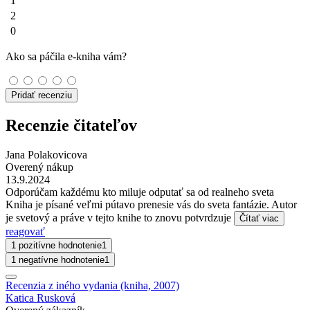
1
2
0
Ako sa páčila e-kniha vám?
Pridať recenziu
Recenzie čitateľov
Jana Polakovicova
Overený nákup
13.9.2024
Odporúčam každému kto miluje odputať sa od realneho sveta
Kniha je písané veľmi pútavo prenesie vás do sveta fantázie. Autor
je svetový a práve v tejto knihe to znovu potvrdzuje
Čítať viac
reagovať
1 pozitívne hodnotenie
1
1 negatívne hodnotenie
1
Recenzia z iného vydania (kniha, 2007)
Katica Rusková