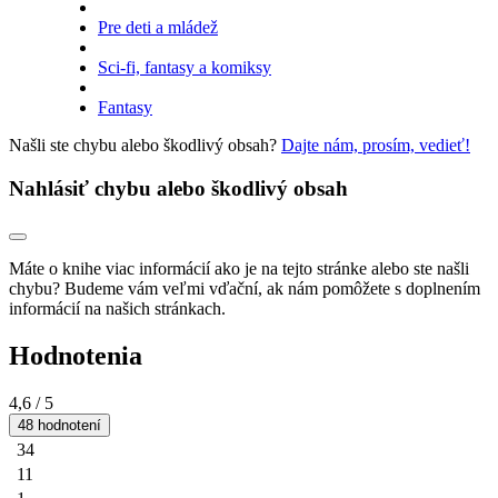
Pre deti a mládež
Sci-fi, fantasy a komiksy
Fantasy
Našli ste chybu alebo škodlivý obsah?
Dajte nám, prosím, vedieť!
Nahlásiť chybu alebo škodlivý obsah
Máte o knihe viac informácií ako je na tejto stránke alebo ste našli
chybu? Budeme vám veľmi vďační, ak nám pomôžete s doplnením
informácií na našich stránkach.
Hodnotenia
4,6
/ 5
48 hodnotení
34
11