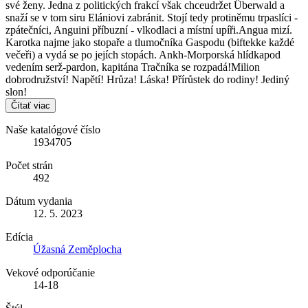
své ženy. Jedna z politických frakcí však chceudržet Überwald a
snaží se v tom siru Elániovi zabránit. Stojí tedy protiněmu trpaslíci -
zpátečníci, Anguini příbuzní - vlkodlaci a místní upíři.Angua mizí.
Karotka najme jako stopaře a tlumočníka Gaspodu (biftekke každé
večeři) a vydá se po jejích stopách. Ankh-Morporská hlídkapod
vedením serž-pardon, kapitána Tračníka se rozpadá!Milion
dobrodružství! Napětí! Hrůza! Láska! Přírůstek do rodiny! Jediný
slon!
Čítať viac
Naše katalógové číslo
1934705
Počet strán
492
Dátum vydania
12. 5. 2023
Edícia
Úžasná Zeměplocha
Vekové odporúčanie
14-18