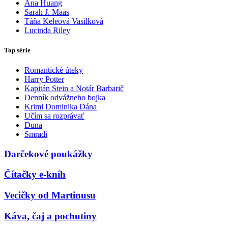
Ana Huang
Sarah J. Maas
Táňa Keleová Vasilková
Lucinda Riley
Top série
Romantické úteky
Harry Potter
Kapitán Stein a Notár Barbarič
Denník odvážneho bojka
Krimi Dominika Dána
Učím sa rozprávať
Duna
Smradi
Darčekové poukážky
Čítačky e-kníh
Vecičky od Martinusu
Káva, čaj a pochutiny