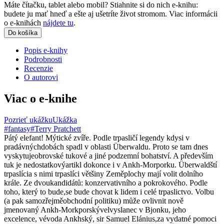
Máte čítačku, tablet alebo mobil? Stiahnite si do nich e-knihu:
budete ju mať hneď a ešte aj ušetríte život stromom. Viac informácii
o e-knihách
nájdete tu
.
Do košíka
Popis e-knihy
Podrobnosti
Recenzie
O autorovi
Viac o e-knihe
Pozrieť ukážku
Ukážka
#fantasy
#Terry Pratchett
Pátý elefant! Mýtické zvíře. Podle trpasličí legendy kdysi v
pradávnýchdobách spadl v oblasti Überwaldu. Proto se tam dnes
vyskytujeobrovské tukové a jiné podzemní bohatství. A především
tuk je nedostatkovýartikl dokonce i v Ankh-Morporku. Überwaldští
trpaslícia s nimi trpaslíci většiny Zeměplochy mají volit dolního
krále. Ze dvoukandidátů: konzervativního a pokrokového. Podle
toho, který to bude,se bude chovat k lidem i celé trpaslictvo. Volbu
(a pak samozřejměobchodní politiku) může ovlivnit nově
jmenovaný Ankh-Morkporskývelvyslanec v Bjonku, jeho
excelence, vévoda Ankhský, sir Samuel Elánius,za vydatné pomoci