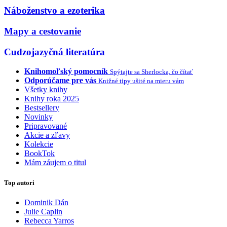
Náboženstvo a ezoterika
Mapy a cestovanie
Cudzojazyčná literatúra
Knihomoľský pomocník
Spýtajte sa Sherlocka, čo čítať
Odporúčame pre vás
Knižné tipy ušité na mieru vám
Všetky knihy
Knihy roka 2025
Bestsellery
Novinky
Pripravované
Akcie a zľavy
Kolekcie
BookTok
Mám záujem o titul
Top autori
Dominik Dán
Julie Caplin
Rebecca Yarros