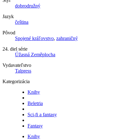
Štýl
dobrodružný
Jazyk
čeština
Pôvod
Spojené kráľovstvo
,
zahraničný
24. diel série
Úžasná Zeměplocha
Vydavateľstvo
Talpress
Kategorizácia
Knihy
Beletria
Sci-fi a fantasy
Fantasy
Knihy