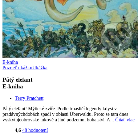
E-kniha
Pozrieť ukážku
Ukážka
Pátý elefant
E-kniha
Terry Pratchett
Pátý elefant! Mýtické zvíře. Podle trpasličí legendy kdysi v
pradávnýchdobách spadl v oblasti Überwaldu. Proto se tam dnes
vyskytujeobrovské tukové a jiné podzemní bohatství. A...
Čítať viac
4,6
48 hodnotení