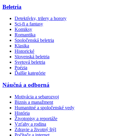
Beletria
Detektívky, trilery a horory
Sci-fi a fantasy
Komiksy
Romantika
Spoločenská beletria
Klasika
Historické
Slovenská beletria
Svetová beletria
Poézia
Ďalšie kategórie
Náučná a odborná
Motivácia a sebarozvoj
Biznis a manažment
Humanitné a spoločenské vedy
História
Životopisy a reportáže
Vzťahy a rodina
Zdravie a životný štýl
Počítače a internet