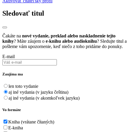
Aktivovať čitateľský profil
Sledovať titul
Čakáte na
nové vydanie, preklad alebo naskladnenie tejto
knihy
? Máte záujem o
e-knihu alebo audioknihu
? Sledujte titul a
pošleme vám upozornenie, keď niečo z toho pridáme do ponuky.
E-mail
Zaujíma ma
len toto vydanie
aj iné vydania (v jazyku čeština)
aj iné vydania (v akomkoľvek jazyku)
Vo formáte
Kniha (vrátane čítaných)
E-kniha