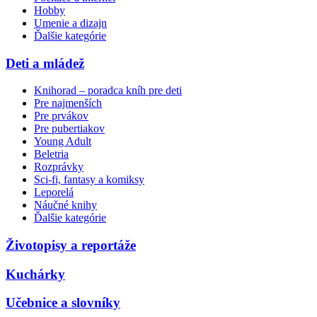
Hobby
Umenie a dizajn
Ďalšie kategórie
Deti a mládež
Knihorad – poradca kníh pre deti
Pre najmenších
Pre prvákov
Pre pubertiakov
Young Adult
Beletria
Rozprávky
Sci-fi, fantasy a komiksy
Leporelá
Náučné knihy
Ďalšie kategórie
Životopisy a reportáže
Kuchárky
Učebnice a slovníky