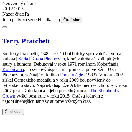
Neoverený nákup
20.12.2015
Názor čitateľa
Je to piaty zo série Hliadka....:)
Čítať viac
Terry Pratchett
Sir Terry Pratchett (1948 – 2015) bol britský spisovateľ a tvorca
kultovej
Séria Úžasná Plochozem
, ktorá zahŕňa 41 kníh plných
satiry a humoru. Debutoval v roku 1971 románom Koberčania
Koberčania
, no svetový úspech mu priniesla práve Séria Úžasná
Plochozem, začínajúca knihou
Farba mágie
(1983). V roku 2002
získal Carnegieho medailu a v roku 2009 bol povýšený do
rytierskeho stavu. Napriek diagnóze Alzheimerovej choroby v roku
2007 písal až do konca – jeho posledný román
The Shepherd’s
Crown
vyšiel posmrtne v roku 2015. Ostáva jedným z
najobľúbenejších fantasy autorov všetkých čias.
Čítať viac