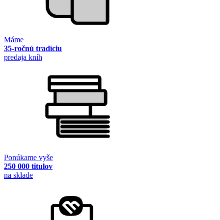
Máme
35-ročnú tradíciu
predaja kníh
Ponúkame vyše
250 000 titulov
na sklade