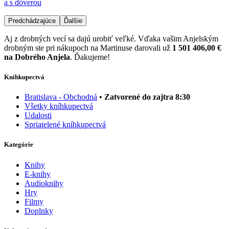
a s dôverou
Predchádzajúce
Ďalšie
Aj z drobných vecí sa dajú urobiť veľké. Vďaka vašim Anjelským
drobným ste pri nákupoch na Martinuse darovali už
1 501 406,00 €
na Dobrého Anjela
. Ďakujeme!
Kníhkupectvá
Bratislava - Obchodná
• Zatvorené do zajtra 8:30
Všetky kníhkupectvá
Udalosti
Spriatelené kníhkupectvá
Kategórie
Knihy
E-knihy
Audioknihy
Hry
Filmy
Doplnky