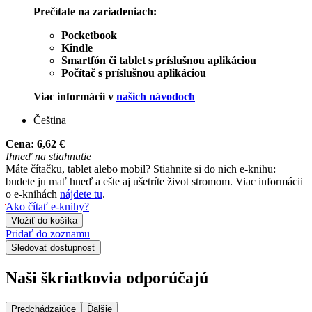
Prečítate na zariadeniach:
Pocketbook
Kindle
Smartfón či tablet s príslušnou aplikáciou
Počítač s príslušnou aplikáciou
Viac informácií v
našich návodoch
Čeština
Cena:
6,62 €
Ihneď na stiahnutie
Máte čítačku, tablet alebo mobil? Stiahnite si do nich e-knihu:
budete ju mať hneď a ešte aj ušetríte život stromom. Viac informácii
o e-knihách
nájdete tu
.
Ako čítať e-knihy?
Vložiť do košíka
Pridať do zoznamu
Sledovať dostupnosť
Naši škriatkovia odporúčajú
Predchádzajúce
Ďalšie