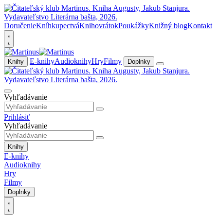
Doručenie
Kníhkupectvá
Knihovrátok
Poukážky
Knižný blog
Kontakt
E-knihy
Audioknihy
Hry
Filmy
Knihy
Doplnky
Vyhľadávanie
Prihlásiť
Vyhľadávanie
Knihy
E-knihy
Audioknihy
Hry
Filmy
Doplnky