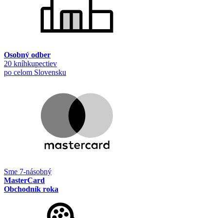
Osobný odber
20 kníhkupectiev
po celom Slovensku
Sme 7-násobný
MasterCard
Obchodník roka