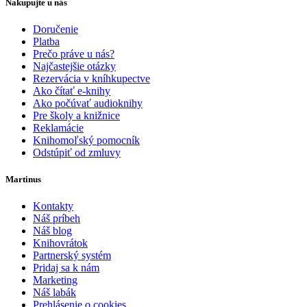
Nakupujte u nás
Doručenie
Platba
Prečo práve u nás?
Najčastejšie otázky
Rezervácia v kníhkupectve
Ako čítať e-knihy
Ako počúvať audioknihy
Pre školy a knižnice
Reklamácie
Knihomoľský pomocník
Odstúpiť od zmluvy
Martinus
Kontakty
Náš príbeh
Náš blog
Knihovrátok
Partnerský systém
Pridaj sa k nám
Marketing
Náš labák
Prehlásenie o cookies