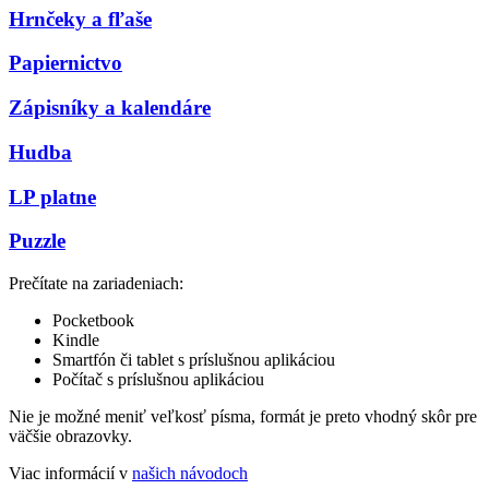
Hrnčeky a fľaše
Papiernictvo
Zápisníky a kalendáre
Hudba
LP platne
Puzzle
Prečítate na zariadeniach:
Pocketbook
Kindle
Smartfón či tablet s príslušnou aplikáciou
Počítač s príslušnou aplikáciou
Nie je možné meniť veľkosť písma, formát je preto vhodný skôr pre
väčšie obrazovky.
Viac informácií v
našich návodoch