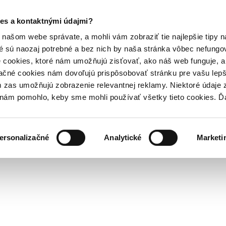
es a kontaktnými údajmi?
našom webe správate, a mohli vám zobraziť tie najlepšie tipy n
é sú naozaj potrebné a bez nich by naša stránka vôbec nefung
 cookies, ktoré nám umožňujú zisťovať, ako náš web funguje, a 
ačné cookies nám dovoľujú prispôsobovať stránku pre vašu lepši
zas umožňujú zobrazenie relevantnej reklamy. Niektoré údaje z
y nám pomohlo, keby sme mohli používať všetky tieto cookies. 
ersonalizačné
Analytické
Marketi