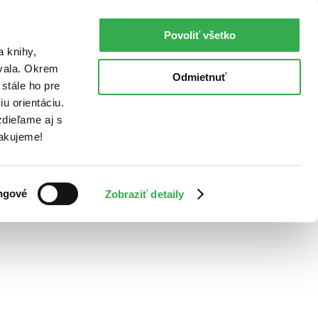
Povoliť všetko
a knihy,
ovala. Okrem
Odmietnuť
stále ho pre
u orientáciu.
dieľame aj s
Ďakujeme!
ngové
Zobraziť detaily