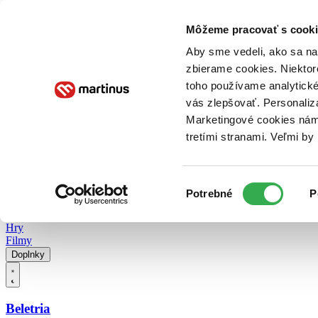
Doručenie
Kníhkupectvá
Knihovrátok
Poukážky
Knižný blog
Kontakt
Môžeme pracovať s cooki
Aby sme vedeli, ako sa na 
zbierame cookies. Niektor
E-knihy
Audioknihy
Hry
Filmy
Knihy
Doplnky
toho používame analytické
vás zlepšovať. Personaliz
Vyhľadávanie
Marketingové cookies nám 
tretími stranami. Veľmi b
Prihlásiť
Vyhľadávanie
Výber
Knihy
Potrebné
P
súhlasu
E-knihy
Audioknihy
Hry
Filmy
Doplnky
Beletria