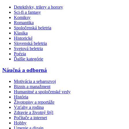
Detektívky, trilery a horory
Sci-fi a fantasy
Komiksy
Romantika
Spoločenská beletria
Klasika
Historické
Slovenská beletria
Svetová beletria
Poézia
Ďalšie kategórie
Náučná a odborná
Motivácia a sebarozvoj
Biznis a manažment
Humanitné a spoločenské vedy
História
Životopisy a reportáže
Vzťahy a rodina
Zdravie a životný štýl
Počítače a internet
Hobby
Umenie a dizajn