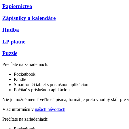
Papiernictvo
Zápisníky a kalendáre
Hudba
LP platne
Puzzle
Prečítate na zariadeniach:
Pocketbook
Kindle
Smartfón či tablet s príslušnou aplikáciou
Počítač s príslušnou aplikáciou
Nie je možné meniť veľkosť písma, formát je preto vhodný skôr pre 
Viac informácií v
našich návodoch
Prečítate na zariadeniach:
Pocketbook