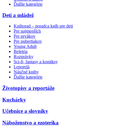
Ďalšie kategórie
Deti a mládež
Knihorad – poradca kníh pre deti
Pre najmenších
Pre prvákov
Pre pubertiakov
Young Adult
Beletria
Rozprávky
Sci-fi, fantasy a komiksy
Leporelá
Náučné knihy
Ďalšie kategórie
Životopisy a reportáže
Kuchárky
Učebnice a slovníky
Náboženstvo a ezoterika