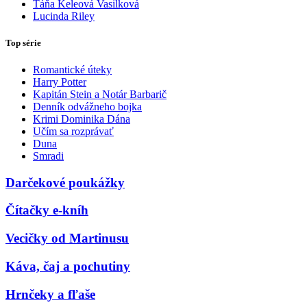
Táňa Keleová Vasilková
Lucinda Riley
Top série
Romantické úteky
Harry Potter
Kapitán Stein a Notár Barbarič
Denník odvážneho bojka
Krimi Dominika Dána
Učím sa rozprávať
Duna
Smradi
Darčekové poukážky
Čítačky e-kníh
Vecičky od Martinusu
Káva, čaj a pochutiny
Hrnčeky a fľaše