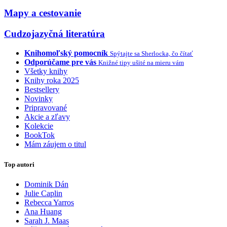
Mapy a cestovanie
Cudzojazyčná literatúra
Knihomoľský pomocník
Spýtajte sa Sherlocka, čo čítať
Odporúčame pre vás
Knižné tipy ušité na mieru vám
Všetky knihy
Knihy roka 2025
Bestsellery
Novinky
Pripravované
Akcie a zľavy
Kolekcie
BookTok
Mám záujem o titul
Top autori
Dominik Dán
Julie Caplin
Rebecca Yarros
Ana Huang
Sarah J. Maas