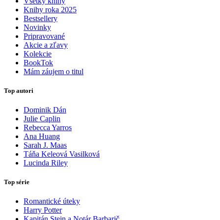
Všetky knihy
Knihy roka 2025
Bestsellery
Novinky
Pripravované
Akcie a zľavy
Kolekcie
BookTok
Mám záujem o titul
Top autori
Dominik Dán
Julie Caplin
Rebecca Yarros
Ana Huang
Sarah J. Maas
Táňa Keleová Vasilková
Lucinda Riley
Top série
Romantické úteky
Harry Potter
Kapitán Stein a Notár Barbarič