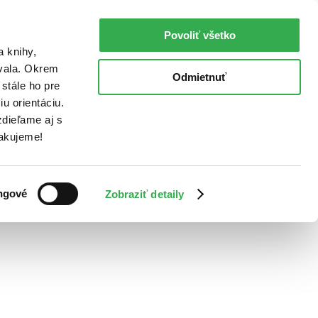
Povoliť všetko
a knihy,
ovala. Okrem
Odmietnuť
stále ho pre
u orientáciu.
dieľame aj s
Ďakujeme!
ngové
Zobraziť detaily