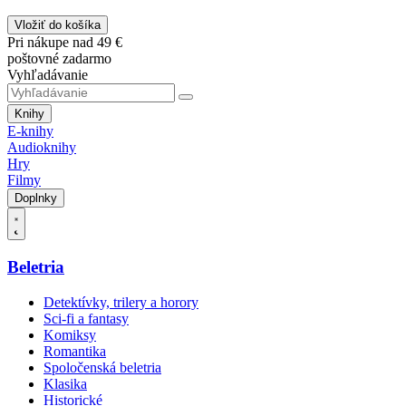
Vložiť do košíka
Pri nákupe nad 49 €
poštovné zadarmo
Vyhľadávanie
Knihy
E-knihy
Audioknihy
Hry
Filmy
Doplnky
Beletria
Detektívky, trilery a horory
Sci-fi a fantasy
Komiksy
Romantika
Spoločenská beletria
Klasika
Historické