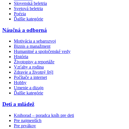
Slovenská beletria
Svetová beletria
Poézia
Ďalšie kategórie
Náučná a odborná
Motivácia a sebarozvoj
Biznis a manažment
Humanitné a spoločenské vedy
História
Životopisy a reportáže
Vzťahy a rodina
Zdravie a životný štýl
Počítače a internet
Hobby
Umenie a dizajn
Ďalšie kategórie
Deti a mládež
Knihorad – poradca kníh pre deti
Pre najmenších
Pre prvákov