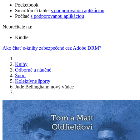
Pocketbook
Smartfón či tablet
s podporovanou aplikáciou
Počítač
s podporovanou aplikáciou
Neprečítate na:
Kindle
Ako čítať e-knihy zabezpečené cez Adobe DRM?
Knihy
Odborné a náučné
Šport
Kolektívne športy
Jude Bellingham: nový vůdce