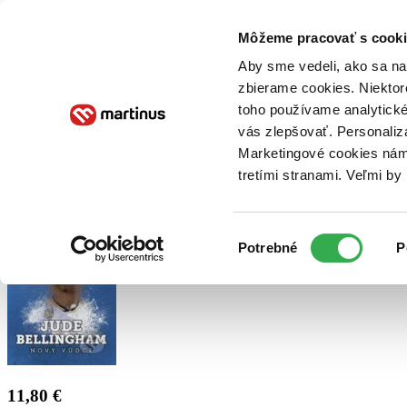
Doručenie
Kníhkupectvá
Knihovrátok
Poukážky
Knižný blog
Kontakt
Môžeme pracovať s cooki
Aby sme vedeli, ako sa na 
zbierame cookies. Niektor
E-knihy
Audioknihy
Hry
Filmy
Knihy
Doplnky
toho používame analytické
vás zlepšovať. Personaliz
Vyhľadávanie
Marketingové cookies nám 
tretími stranami. Veľmi b
Prihlásiť
Výber
Potrebné
P
súhlasu
11,80 €