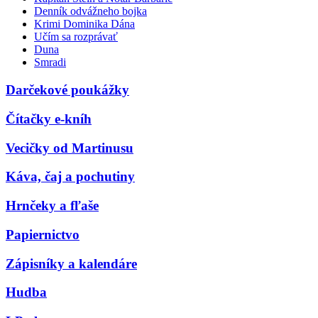
Denník odvážneho bojka
Krimi Dominika Dána
Učím sa rozprávať
Duna
Smradi
Darčekové poukážky
Čítačky e-kníh
Vecičky od Martinusu
Káva, čaj a pochutiny
Hrnčeky a fľaše
Papiernictvo
Zápisníky a kalendáre
Hudba