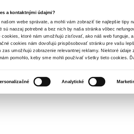
es a kontaktnými údajmi?
našom webe správate, a mohli vám zobraziť tie najlepšie tipy n
é sú naozaj potrebné a bez nich by naša stránka vôbec nefung
 cookies, ktoré nám umožňujú zisťovať, ako náš web funguje, a 
ačné cookies nám dovoľujú prispôsobovať stránku pre vašu lepši
zas umožňujú zobrazenie relevantnej reklamy. Niektoré údaje z
y nám pomohlo, keby sme mohli používať všetky tieto cookies. 
ersonalizačné
Analytické
Marketi