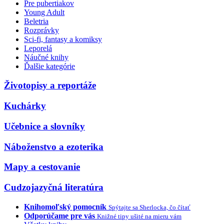
Pre pubertiakov
Young Adult
Beletria
Rozprávky
Sci-fi, fantasy a komiksy
Leporelá
Náučné knihy
Ďalšie kategórie
Životopisy a reportáže
Kuchárky
Učebnice a slovníky
Náboženstvo a ezoterika
Mapy a cestovanie
Cudzojazyčná literatúra
Knihomoľský pomocník
Spýtajte sa Sherlocka, čo čítať
Odporúčame pre vás
Knižné tipy ušité na mieru vám