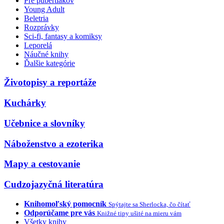
Pre pubertiakov
Young Adult
Beletria
Rozprávky
Sci-fi, fantasy a komiksy
Leporelá
Náučné knihy
Ďalšie kategórie
Životopisy a reportáže
Kuchárky
Učebnice a slovníky
Náboženstvo a ezoterika
Mapy a cestovanie
Cudzojazyčná literatúra
Knihomoľský pomocník
Spýtajte sa Sherlocka, čo čítať
Odporúčame pre vás
Knižné tipy ušité na mieru vám
Všetky knihy