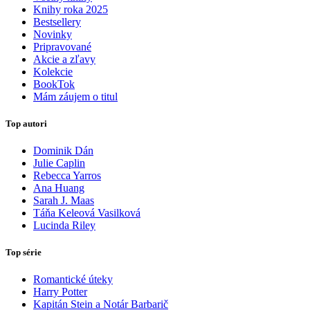
Knihy roka 2025
Bestsellery
Novinky
Pripravované
Akcie a zľavy
Kolekcie
BookTok
Mám záujem o titul
Top autori
Dominik Dán
Julie Caplin
Rebecca Yarros
Ana Huang
Sarah J. Maas
Táňa Keleová Vasilková
Lucinda Riley
Top série
Romantické úteky
Harry Potter
Kapitán Stein a Notár Barbarič