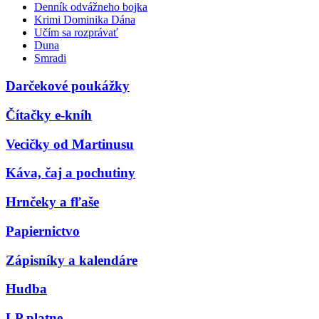
Denník odvážneho bojka
Krimi Dominika Dána
Učím sa rozprávať
Duna
Smradi
Darčekové poukážky
Čítačky e-kníh
Vecičky od Martinusu
Káva, čaj a pochutiny
Hrnčeky a fľaše
Papiernictvo
Zápisníky a kalendáre
Hudba
LP platne