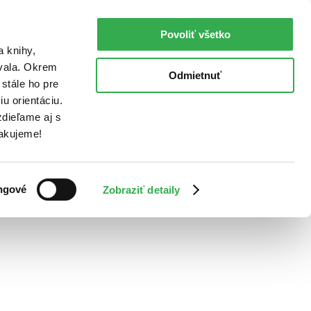
Povoliť všetko
a knihy,
ovala. Okrem
Odmietnuť
stále ho pre
u orientáciu.
dieľame aj s
Ďakujeme!
ngové
Zobraziť detaily