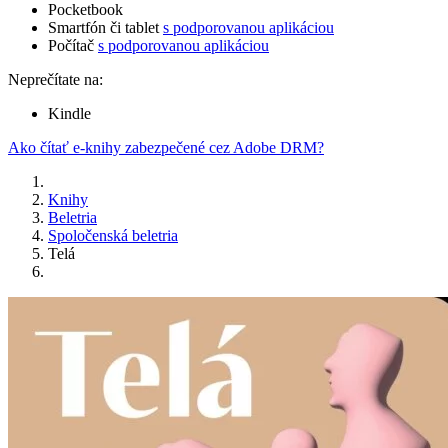
Pocketbook
Smartfón či tablet
s podporovanou aplikáciou
Počítač
s podporovanou aplikáciou
Neprečítate na:
Kindle
Ako čítať e-knihy zabezpečené cez Adobe DRM?
Knihy
Beletria
Spoločenská beletria
Telá