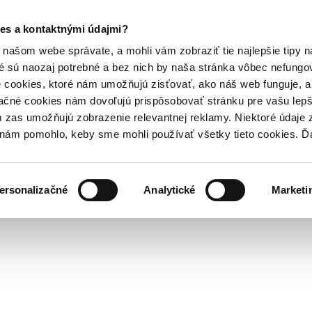
es a kontaktnými údajmi?
našom webe správate, a mohli vám zobraziť tie najlepšie tipy n
é sú naozaj potrebné a bez nich by naša stránka vôbec nefung
 cookies, ktoré nám umožňujú zisťovať, ako náš web funguje, a 
ačné cookies nám dovoľujú prispôsobovať stránku pre vašu lepši
zas umožňujú zobrazenie relevantnej reklamy. Niektoré údaje z
y nám pomohlo, keby sme mohli používať všetky tieto cookies. 
ersonalizačné
Analytické
Marketi