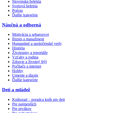
Slovenská beletria
Svetová beletria
Poézia
Ďalšie kategórie
Náučná a odborná
Motivácia a sebarozvoj
Biznis a manažment
Humanitné a spoločenské vedy
História
Životopisy a reportáže
Vzťahy a rodina
Zdravie a životný štýl
Počítače a internet
Hobby
Umenie a dizajn
Ďalšie kategórie
Deti a mládež
Knihorad – poradca kníh pre deti
Pre najmenších
Pre prvákov