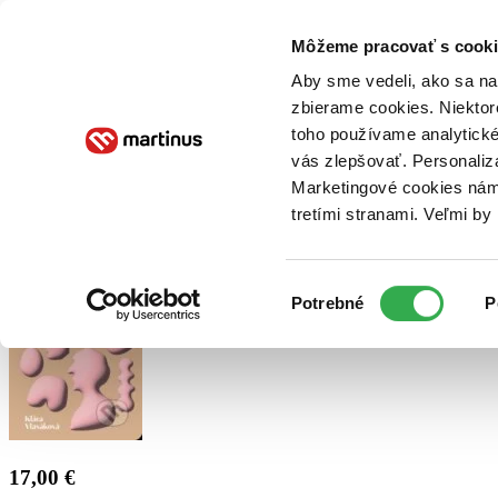
Doručenie
Kníhkupectvá
Knihovrátok
Poukážky
Knižný blog
Kontakt
Môžeme pracovať s cooki
Aby sme vedeli, ako sa na 
zbierame cookies. Niektor
E-knihy
Audioknihy
Hry
Filmy
Knihy
Doplnky
toho používame analytické
vás zlepšovať. Personaliz
Vyhľadávanie
Marketingové cookies nám 
tretími stranami. Veľmi b
Prihlásiť
Výber
Potrebné
P
súhlasu
17,00 €