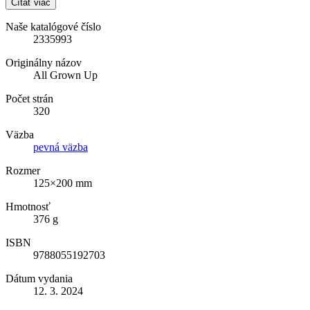
Čítať viac
Naše katalógové číslo
2335993
Originálny názov
All Grown Up
Počet strán
320
Väzba
pevná väzba
Rozmer
125×200 mm
Hmotnosť
376 g
ISBN
9788055192703
Dátum vydania
12. 3. 2024