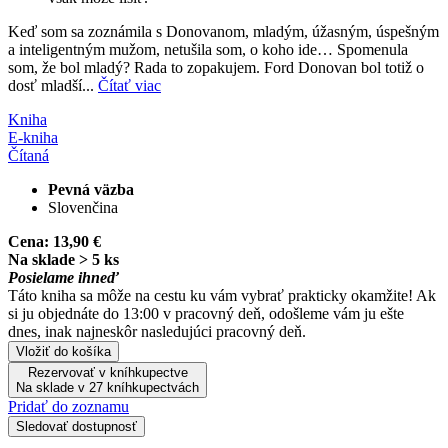
Keď som sa zoznámila s Donovanom, mladým, úžasným, úspešným
a inteligentným mužom, netušila som, o koho ide… Spomenula
som, že bol mladý? Rada to zopakujem. Ford Donovan bol totiž o
dosť mladší...
Čítať viac
Kniha
E-kniha
Čítaná
Pevná väzba
Slovenčina
Cena:
13,90 €
Na sklade > 5 ks
Posielame ihneď
Táto kniha sa môže na cestu ku vám vybrať prakticky okamžite! Ak
si ju objednáte do 13:00 v pracovný deň, odošleme vám ju ešte
dnes, inak najneskôr nasledujúci pracovný deň.
Vložiť do košíka
Rezervovať v kníhkupectve
Na sklade v 27 kníhkupectvách
Pridať do zoznamu
Sledovať dostupnosť