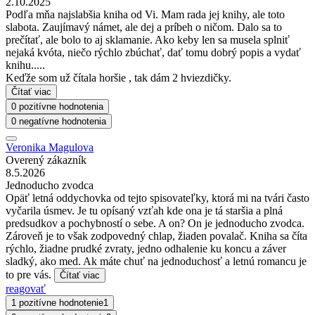
2.10.2025
Podľa mňa najslabšia kniha od Vi. Mam rada jej knihy, ale toto
slabota. Zaujímavý námet, ale dej a príbeh o ničom. Dalo sa to
prečítať, ale bolo to aj sklamanie. Ako keby len sa musela splniť
nejaká kvóta, niečo rýchlo zbúchať, dať tomu dobrý popis a vydať
knihu.....
Keďže som už čítala horšie , tak dám 2 hviezdičky.
Čítať viac
0 pozitívne hodnotenia
0 negatívne hodnotenia
Veronika Magulova
Overený zákazník
8.5.2026
Jednoducho zvodca
Opäť letná oddychovka od tejto spisovateľky, ktorá mi na tvári často
vyčarila úsmev. Je tu opísaný vzťah kde ona je tá staršia a plná
predsudkov a pochybností o sebe. A on? On je jednoducho zvodca.
Zároveň je to však zodpovedný chlap, žiaden povalač. Kniha sa číta
rýchlo, žiadne prudké zvraty, jedno odhalenie ku koncu a záver
sladký, ako med. Ak máte chuť na jednoduchosť a letnú romancu je
to pre vás.
Čítať viac
reagovať
1 pozitívne hodnotenie
1