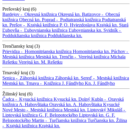
Prešovský kraj (6)
Bardejov -
Okresná knižnica
Okresná kn.
Batizovce -
Obecná
knižnica
Obecná kn.
Poprad -
Podtatranská knižnica
Podtatranská
kn.
Prešov -
Krajská knižnica P. O. Hviezdoslava
Krajská kn.
Stará
Ľubovňa -
Ľubovnianska knižnica
Ľubovnianska kn.
Svidník -
Podduklianska knižnica
Podduklianska kn.
Trenčiansky kraj (3)
Prievidza -
Hornonitrianska knižnica
Hornonitrianska kn.
Púchov -
Mestská knižnica
Mestská kn.
Trenčín -
Verejná knižnica Michala
Rešetku
Verejná kn. M. Rešetku
Trnavský kraj (3)
Senica -
Záhorská knižnica
Záhorská kn.
Sereď -
Mestská knižnica
Mestská kn.
Trnava -
Knižnica J. Fándlyho
Kn. J. Fándlyho
Žilinský kraj (6)
Čadca -
Kysucká knižnica
Kysucká kn.
Dolný Kubín -
Oravská
knižnica A. Habovštiaka
Oravská kn. A. Habovštiaka
Kysucké
Nové Mesto -
Mestská knižnica
Mestská kn.
Liptovský Mikuláš -
Liptovská knižnica G. F. Belopotockého
Liptovská kn. G. F.
Belopotockého
Martin -
Turčianska knižnica
Turčianska kn.
Žilina
-
Krajská knižnica
Krajská kn.