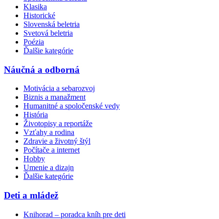
Klasika
Historické
Slovenská beletria
Svetová beletria
Poézia
Ďalšie kategórie
Náučná a odborná
Motivácia a sebarozvoj
Biznis a manažment
Humanitné a spoločenské vedy
História
Životopisy a reportáže
Vzťahy a rodina
Zdravie a životný štýl
Počítače a internet
Hobby
Umenie a dizajn
Ďalšie kategórie
Deti a mládež
Knihorad – poradca kníh pre deti