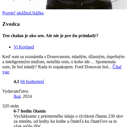
Pozrieť ukážku
Ukážka
Zvodca
Ten chalan je ako sen. Ale nie je pre ňu primladý?
Vi Keeland
Keď som sa zoznámila s Donovanom, mladým, úžasným, úspešným
a inteligentným mužom, netušila som, o koho ide… Spomenula
som, že bol mladý? Rada to zopakujem. Ford Donovan bol...
Čítať
viac
4,1
66 hodnotení
Vydavateľstvo
Ikar
, 2024
320 strán
6-7 hodín čítania
Vychádzame z priemerného údaju o rýchlosti čítania 230 slov
za minútu, od knihy ku knihe a čitateľa ku čitateľovi sa to
však môže líšiť.