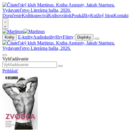
Doručenie
Kníhkupectvá
Knihovrátok
Poukážky
Knižný blog
Kontakt
E-knihy
Audioknihy
Hry
Filmy
Knihy
Doplnky
Vyhľadávanie
Prihlásiť