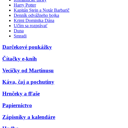
Harry Potter
Kapitán Stein a Notár Barbarič
Denník odvážneho bojka
Krimi Dominika Dána
Učím sa rozprávať
Duna
Smradi
Darčekové poukážky
Čítačky e-kníh
Vecičky od Martinusu
Káva, čaj a pochutiny
Hrnčeky a fľaše
Papiernictvo
Zápisníky a kalendáre