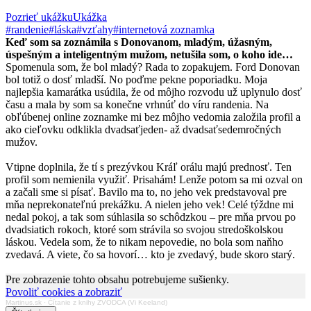
Pozrieť ukážku
Ukážka
#randenie
#láska
#vzťahy
#internetová zoznamka
Keď som sa zoznámila s Donovanom, mladým, úžasným,
úspešným a inteligentným mužom, netušila som, o koho ide…
Spomenula som, že bol mladý? Rada to zopakujem. Ford Donovan
bol totiž o dosť mladší. No poďme pekne poporiadku. Moja
najlepšia kamarátka usúdila, že od môjho rozvodu už uplynulo dosť
času a mala by som sa konečne vrhnúť do víru randenia. Na
obľúbenej online zoznamke mi bez môjho vedomia založila profil a
ako cieľovku odklikla dvadsaťjeden- až dvadsaťsedemročných
mužov.
Vtipne doplnila, že tí s prezývkou Kráľ orálu majú prednosť. Ten
profil som nemienila využiť. Prisahám! Lenže potom sa mi ozval on
a začali sme si písať. Bavilo ma to, no jeho vek predstavoval pre
mňa neprekonateľnú prekážku. A nielen jeho vek! Celé týždne mi
nedal pokoj, a tak som súhlasila so schôdzkou – pre mňa prvou po
dvadsiatich rokoch, ktoré som strávila so svojou stredoškolskou
láskou. Vedela som, že to nikam nepovedie, no bola som naňho
zvedavá. A viete, čo sa hovorí… kto je zvedavý, bude skoro starý.
Pre zobrazenie tohto obsahu potrebujeme sušienky.
Povoliť cookies a zobraziť
Martinus.sk
·
Čítanie z knihy ZVODCA (Vi Keeland)