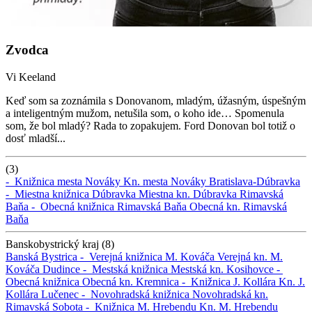
Zvodca
Vi Keeland
Keď som sa zoznámila s Donovanom, mladým, úžasným, úspešným
a inteligentným mužom, netušila som, o koho ide… Spomenula
som, že bol mladý? Rada to zopakujem. Ford Donovan bol totiž o
dosť mladší...
(3)
-
Knižnica mesta Nováky
Kn. mesta Nováky
Bratislava-Dúbravka
-
Miestna knižnica Dúbravka
Miestna kn. Dúbravka
Rimavská
Baňa -
Obecná knižnica Rimavská Baňa
Obecná kn. Rimavská
Baňa
Banskobystrický kraj (8)
Banská Bystrica -
Verejná knižnica M. Kováča
Verejná kn. M.
Kováča
Dudince -
Mestská knižnica
Mestská kn.
Kosihovce -
Obecná knižnica
Obecná kn.
Kremnica -
Knižnica J. Kollára
Kn. J.
Kollára
Lučenec -
Novohradská knižnica
Novohradská kn.
Rimavská Sobota -
Knižnica M. Hrebendu
Kn. M. Hrebendu