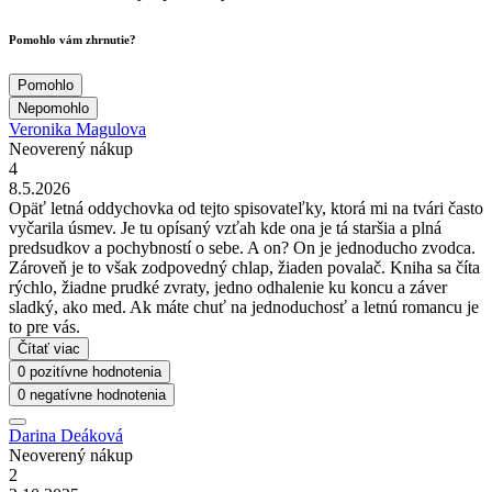
Pomohlo vám zhrnutie?
Pomohlo
Nepomohlo
Veronika Magulova
Neoverený nákup
4
8.5.2026
Opäť letná oddychovka od tejto spisovateľky, ktorá mi na tvári často
vyčarila úsmev. Je tu opísaný vzťah kde ona je tá staršia a plná
predsudkov a pochybností o sebe. A on? On je jednoducho zvodca.
Zároveň je to však zodpovedný chlap, žiaden povalač. Kniha sa číta
rýchlo, žiadne prudké zvraty, jedno odhalenie ku koncu a záver
sladký, ako med. Ak máte chuť na jednoduchosť a letnú romancu je
to pre vás.
Čítať viac
0 pozitívne hodnotenia
0 negatívne hodnotenia
Darina Deáková
Neoverený nákup
2