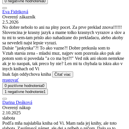
0 negatívne hodnotenia
0
Eva Fidriková
Overený zákazník
2.5.2026
No dobre nebolo to ani na plny pocet. Za prve preklad znova!!!!!!
Slovencina je krasny jazyk a mame tolko krasnych vyrazov a slov a
tu mi to sem-tam prislo ako nahadzane do prekladacu, alebo akoby
sa nevedeli najst lepsie vyrazi.
Dalsie "jaskynka"?! To ako vazne?! Dobre prekusla som to
Vztah starsia zena - mladsi muz, najprv som pozerala ako puk ale
potom som si povedala "a co ma byt?!" Ved nik ani okom nemrkne
ak je to naopak, tak preco by nie? Len mi tu chybala ta iskra ako v
inych knihach od Vi
Inak fajn oddychova kniha
Čítať viac
reagovať
0 pozitívne hodnotenia
0
1 negatívne hodnotenie
1
Darina Deáková
Overený nákup
2.10.2025
slabota
Podľa mňa najslabšia kniha od Vi. Mam rada jej knihy, ale toto
slabota. Zaujímavý námet, ale dej a príbeh o ničom. Dalo sa to