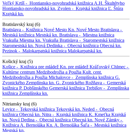
Veľký Krtíš -
Hontiansko-novohradská knižnica A.H. Škultétyho
Hontiansko-novohradská kn.
Zvolen -
Krajská knižnica Ľ. Štúra
Krajská kn.
Bratislavský kraj (6)
Bratislava -
Knižnica Nové Mesto
Kn. Nové Mesto
Bratislava -
Mestská knižnica
Mestská kn.
Bratislava -
Miestna knižnica
Vrakuňa
Miestna kn. Vrakuňa
Bratislava -
Staromestská knižnica
Staromestská kn.
Nová Dedinka -
Obecná knižnica
Obecná kn.
Pezinok -
Malokarpatská knižnica
Malokarpatská kn.
Košický kraj (5)
Košice -
Knižnica pre mládež
Kn. pre mládež
Kráľovský Chlmec -
Kultúrne centrum Medzibodrožia a Použia
Kult. cent.
Medzibodrožia a Použia
Michalovce -
Zemplínska knižnica G.
Zvonického
Zemplínska kn. G. Zvonického
Rožňava -
Gemerská
knižnica P. Dobšinského
Gemerská knižnica
Trebišov -
Zemplínska
knižnica
Zemplínska kn.
Nitriansky kraj (6)
Levice -
Tekovská knižnica
Tekovská kn.
Neded -
Obecná
knižnica
Obecná kn.
Nitra -
Krajská knižnica K. Kmeťka
Krajská
kn.
Nová Dedina -
Obecná knižnica
Obecná kn.
Nové Zámky -
Knižnica A. Bernoláka
Kn. A. Bernoláka
Šaľa -
Mestská knižnica
Mestská kn.