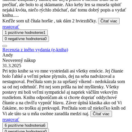
prečítať, ale bolo to aj sklamanie. Ako keby len sa musela splniť
nejaká kvóta, niečo rýchlo zbúchať, dať tomu dobrý popis a vydať
knihu.....
Keďže som už čítala horšie , tak dám 2 hviezdičky.
Čítať viac
reagovať
1 pozitívne hodnotenie
1
0 negatívne hodnotenia
0
Recenzia z iného vydania (e-kniha)
Andy
Neoverený nákup
31.3.2025
Pri tejto knihe sa vo mne vystriedali asi všetky emócie. Jej čítanie
bolo ľahké a veľmi pekne plynulo, dej na seba nadväzoval a
nestagnoval. Prečítala som ju za upršaný víkend - nedokázala som
sa od nej odtrhnúť. Pri nej som prišla na iné myšlienky. Všetky
postavy mi boli veľmi sympatické aj napriek väčším vekovým
rozdielom. Knihu odporúčam ak si chcete dopriať oddychové
čítanie a na chvíľu vypnúť hlavu. Záver úplná klasika ako od Vi
čakáme, no trošku aj prekvapil. Prečítala som už niekoľko kníh od
Vi ale táto sa u mňa osobne zaradila medzi naj.
Čítať viac
reagovať
6 pozitívne hodnotenia
6
0 negatívne hodnotenia
0