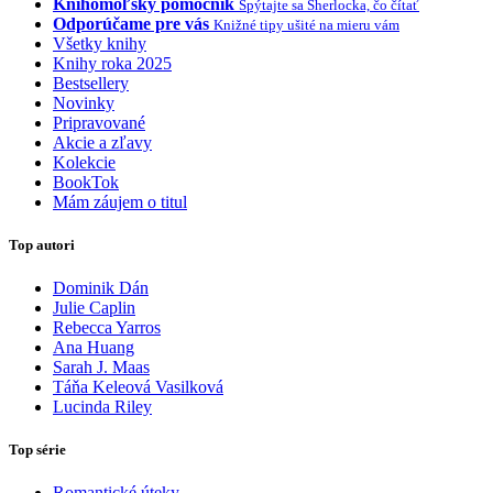
Knihomoľský pomocník
Spýtajte sa Sherlocka, čo čítať
Odporúčame pre vás
Knižné tipy ušité na mieru vám
Všetky knihy
Knihy roka 2025
Bestsellery
Novinky
Pripravované
Akcie a zľavy
Kolekcie
BookTok
Mám záujem o titul
Top autori
Dominik Dán
Julie Caplin
Rebecca Yarros
Ana Huang
Sarah J. Maas
Táňa Keleová Vasilková
Lucinda Riley
Top série
Romantické úteky