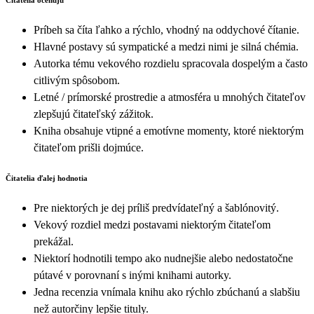
Čitatelia oceňujú
Príbeh sa číta ľahko a rýchlo, vhodný na oddychové čítanie.
Hlavné postavy sú sympatické a medzi nimi je silná chémia.
Autorka tému vekového rozdielu spracovala dospelým a často
citlivým spôsobom.
Letné / prímorské prostredie a atmosféra u mnohých čitateľov
zlepšujú čitateľský zážitok.
Kniha obsahuje vtipné a emotívne momenty, ktoré niektorým
čitateľom prišli dojmúce.
Čitatelia ďalej hodnotia
Pre niektorých je dej príliš predvídateľný a šablónovitý.
Vekový rozdiel medzi postavami niektorým čitateľom
prekážal.
Niektorí hodnotili tempo ako nudnejšie alebo nedostatočne
pútavé v porovnaní s inými knihami autorky.
Jedna recenzia vnímala knihu ako rýchlo zbúchanú a slabšiu
než autorčiny lepšie tituly.