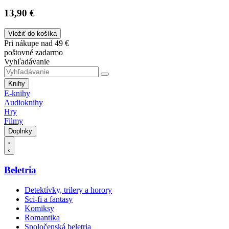
13,90 €
Vložiť do košíka
Pri nákupe nad 49 €
poštovné zadarmo
Vyhľadávanie
Knihy
E-knihy
Audioknihy
Hry
Filmy
Doplnky
Beletria
Detektívky, trilery a horory
Sci-fi a fantasy
Komiksy
Romantika
Spoločenská beletria