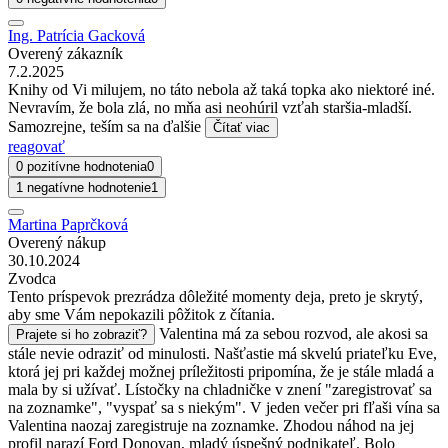
Ing. Patrícia Gacková
Overený zákazník
7.2.2025
Knihy od Vi milujem, no táto nebola až taká topka ako niektoré iné.
Nevravím, že bola zlá, no mňa asi neohúril vzťah staršia-mladší.
Samozrejne, teším sa na ďalšie
Čítať viac
reagovať
0 pozitívne hodnotenia
0
1 negatívne hodnotenie
1
Martina Paprčková
Overený nákup
30.10.2024
Zvodca
Tento príspevok prezrádza dôležité momenty deja, preto je skrytý,
aby sme Vám nepokazili pôžitok z čítania.
Valentina má za sebou rozvod, ale akosi sa
Prajete si ho zobraziť?
stále nevie odraziť od minulosti. Našťastie má skvelú priateľku Eve,
ktorá jej pri každej možnej príležitosti pripomína, že je stále mladá a
mala by si užívať. Lístočky na chladničke v znení "zaregistrovať sa
na zoznamke", "vyspať sa s niekým". V jeden večer pri fľaši vína sa
Valentina naozaj zaregistruje na zoznamke. Zhodou náhod na jej
profil narazí Ford Donovan, mladý úspešný podnikateľ. Bolo