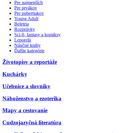
Pre najmenších
Pre prvákov
Pre pubertiakov
Young Adult
Beletria
Rozprávky
Sci-fi, fantasy a komiksy
Leporelá
Náučné knihy
Ďalšie kategórie
Životopisy a reportáže
Kuchárky
Učebnice a slovníky
Náboženstvo a ezoterika
Mapy a cestovanie
Cudzojazyčná literatúra