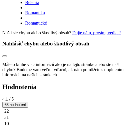
Beletria
Romantika
Romantické
Našli ste chybu alebo škodlivý obsah?
Dajte nám, prosím, vedieť!
Nahlásiť chybu alebo škodlivý obsah
Máte o knihe viac informácií ako je na tejto stránke alebo ste našli
chybu? Budeme vám veľmi vďační, ak nám pomôžete s doplnením
informácií na našich stránkach.
Hodnotenia
4,1
/ 5
66 hodnotení
22
31
10