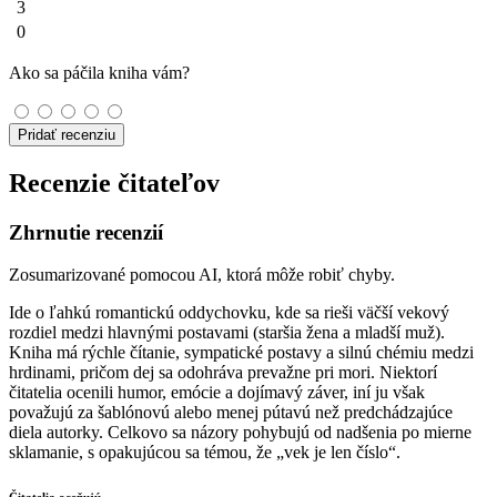
3
0
Ako sa páčila kniha vám?
Pridať recenziu
Recenzie čitateľov
Zhrnutie recenzií
Zosumarizované pomocou AI, ktorá môže robiť chyby.
Ide o ľahkú romantickú oddychovku, kde sa rieši väčší vekový
rozdiel medzi hlavnými postavami (staršia žena a mladší muž).
Kniha má rýchle čítanie, sympatické postavy a silnú chémiu medzi
hrdinami, pričom dej sa odohráva prevažne pri mori. Niektorí
čitatelia ocenili humor, emócie a dojímavý záver, iní ju však
považujú za šablónovú alebo menej pútavú než predchádzajúce
diela autorky. Celkovo sa názory pohybujú od nadšenia po mierne
sklamanie, s opakujúcou sa témou, že „vek je len číslo“.