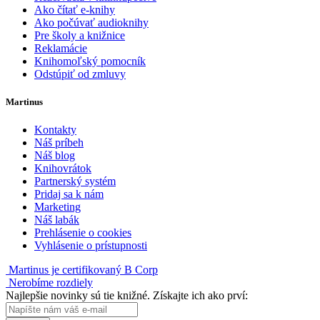
Ako čítať e-knihy
Ako počúvať audioknihy
Pre školy a knižnice
Reklamácie
Knihomoľský pomocník
Odstúpiť od zmluvy
Martinus
Kontakty
Náš príbeh
Náš blog
Knihovrátok
Partnerský systém
Pridaj sa k nám
Marketing
Náš labák
Prehlásenie o cookies
Vyhlásenie o prístupnosti
Martinus je certifikovaný B Corp
Nerobíme rozdiely
Najlepšie novinky sú tie knižné. Získajte ich ako prví: