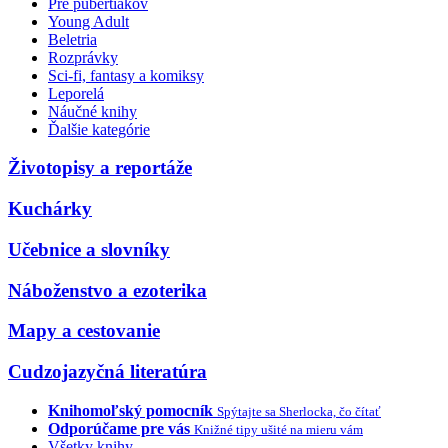
Pre pubertiakov
Young Adult
Beletria
Rozprávky
Sci-fi, fantasy a komiksy
Leporelá
Náučné knihy
Ďalšie kategórie
Životopisy a reportáže
Kuchárky
Učebnice a slovníky
Náboženstvo a ezoterika
Mapy a cestovanie
Cudzojazyčná literatúra
Knihomoľský pomocník
Spýtajte sa Sherlocka, čo čítať
Odporúčame pre vás
Knižné tipy ušité na mieru vám
Všetky knihy