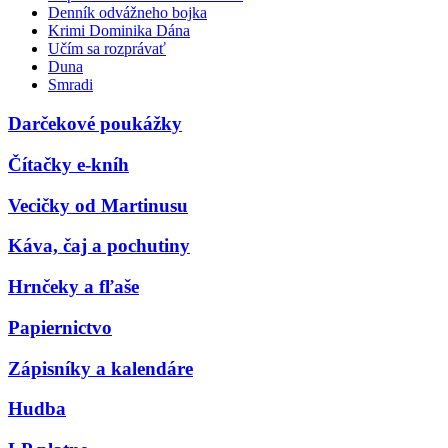
Denník odvážneho bojka
Krimi Dominika Dána
Učím sa rozprávať
Duna
Smradi
Darčekové poukážky
Čítačky e-kníh
Vecičky od Martinusu
Káva, čaj a pochutiny
Hrnčeky a fľaše
Papiernictvo
Zápisníky a kalendáre
Hudba