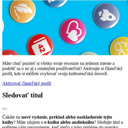
Máte chuť pozrieť si všetky svoje recenzie na jednom mieste a
podeliť sa o ne aj s ostatnými používateľmi? Aktivujte si čítateľský
profil, kde si môžete zvyšovať svoju knihomoľskú úroveň.
Aktivovať čitateľský profil
Sledovať titul
Čakáte na
nové vydanie, preklad alebo naskladnenie tejto
knihy
? Máte záujem o
e-knihu alebo audioknihu
? Sledujte titul a
pošleme vám upozornenie, keď niečo z toho pridáme do ponuky.