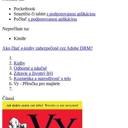
Pocketbook
Smartfón či tablet
s podporovanou aplikáciou
Počítač
s podporovanou aplikáciou
Neprečítate na:
Kindle
Ako čítať e-knihy zabezpečené cez Adobe DRM?
Knihy
Odborné a náučné
Zdravie a životný štýl
Kozmetika a starostlivosť o telo
Vy - Příručka pro majitele
Čítaná