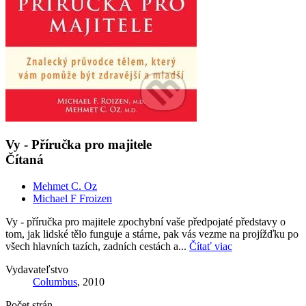
Vy - Příručka pro majitele
Čítaná
Mehmet C. Oz
Michael F Froizen
Vy - příručka pro majitele zpochybní vaše předpojaté představy o
tom, jak lidské tělo funguje a stárne, pak vás vezme na projížďku po
všech hlavních tazích, zadních cestách a...
Čítať viac
Vydavateľstvo
Columbus
, 2010
Počet strán