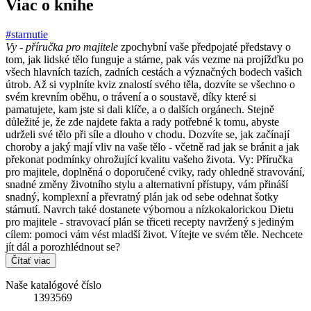
Viac o knihe
#starnutie
Vy - příručka pro majitele
zpochybní vaše předpojaté představy o
tom, jak lidské tělo funguje a stárne, pak vás vezme na projížďku po
všech hlavních tazích, zadních cestách a význačných bodech vašich
útrob. Až si vyplníte kviz znalostí svého těla, dozvíte se všechno o
svém krevním oběhu, o trávení a o soustavě, díky které si
pamatujete, kam jste si dali klíče, a o dalších orgánech. Stejně
důležité je, že zde najdete fakta a rady potřebné k tomu, abyste
udrželi své tělo při síle a dlouho v chodu. Dozvíte se, jak začínají
choroby a jaký mají vliv na vaše tělo - včetně rad jak se bránit a jak
překonat podmínky ohrožující kvalitu vašeho života. Vy: Příručka
pro majitele, doplněná o doporučené cviky, rady ohledně stravování,
snadné změny životního stylu a alternativní přístupy, vám přináší
snadný, komplexní a převratný plán jak od sebe odehnat šotky
stárnutí. Navrch také dostanete výbornou a nízkokalorickou Dietu
pro majitele - stravovací plán se třiceti recepty navržený s jediným
cílem: pomoci vám vést mladší život. Vítejte ve svém těle. Nechcete
jít dál a porozhlédnout se?
Čítať viac
Naše katalógové číslo
1393569