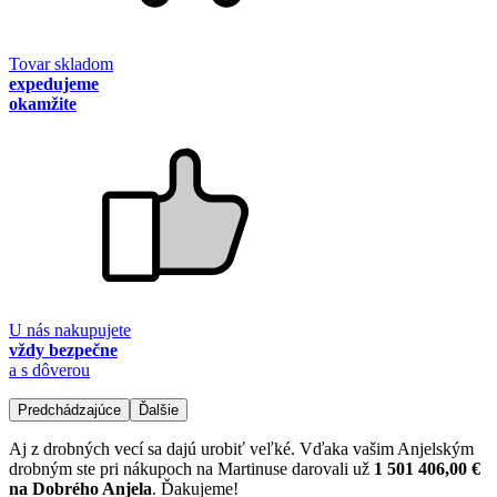
Tovar skladom
expedujeme
okamžite
U nás nakupujete
vždy bezpečne
a s dôverou
Predchádzajúce
Ďalšie
Aj z drobných vecí sa dajú urobiť veľké. Vďaka vašim Anjelským
drobným ste pri nákupoch na Martinuse darovali už
1 501 406,00 €
na Dobrého Anjela
. Ďakujeme!