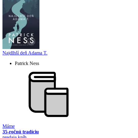
Najdlhší deň Adama T.
Patrick Ness
Máme
35-ročnú tradíciu
predaja kníh