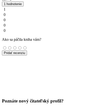
1 hodnotenie
1
0
0
0
0
Ako sa páčila kniha vám?
Pridať recenziu
Poznáte nový čitateľský profil?