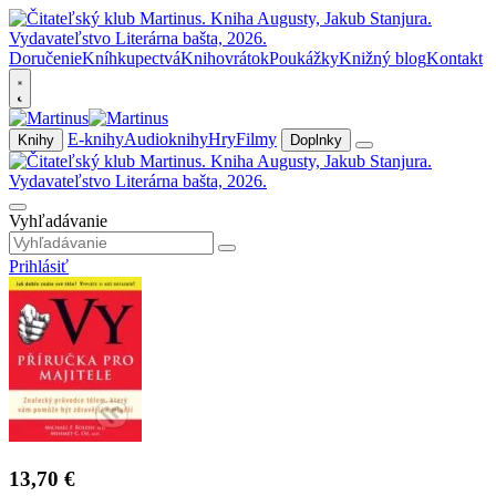
Doručenie
Kníhkupectvá
Knihovrátok
Poukážky
Knižný blog
Kontakt
E-knihy
Audioknihy
Hry
Filmy
Knihy
Doplnky
Vyhľadávanie
Prihlásiť
13,70 €