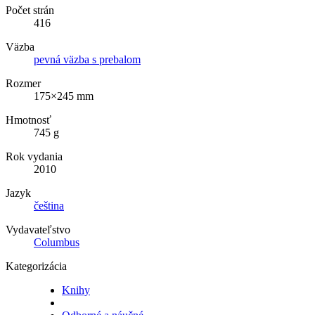
Počet strán
416
Väzba
pevná väzba s prebalom
Rozmer
175×245 mm
Hmotnosť
745 g
Rok vydania
2010
Jazyk
čeština
Vydavateľstvo
Columbus
Kategorizácia
Knihy