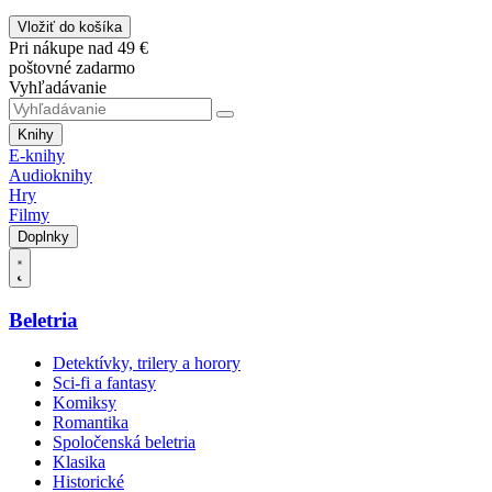
Vložiť do košíka
Pri nákupe nad 49 €
poštovné zadarmo
Vyhľadávanie
Knihy
E-knihy
Audioknihy
Hry
Filmy
Doplnky
Beletria
Detektívky, trilery a horory
Sci-fi a fantasy
Komiksy
Romantika
Spoločenská beletria
Klasika
Historické