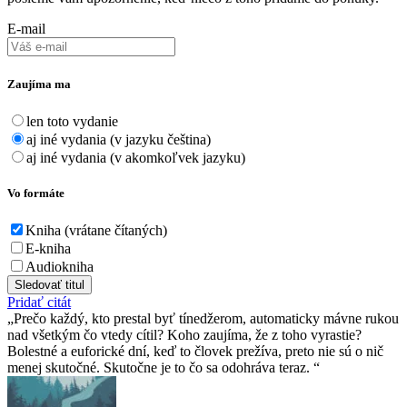
E-mail
Zaujíma ma
len toto vydanie
aj iné vydania (v jazyku čeština)
aj iné vydania (v akomkoľvek jazyku)
Vo formáte
Kniha (vrátane čítaných)
E-kniha
Audiokniha
Sledovať titul
Pridať citát
Prečo každý, kto prestal byť tínedžerom, automaticky mávne rukou
nad všetkým čo vtedy cítil? Koho zaujíma, že z toho vyrastie?
Bolestné a euforické dní, keď to človek prežíva, preto nie sú o nič
menej skutočné. Skutočne je to čo sa odohráva teraz.