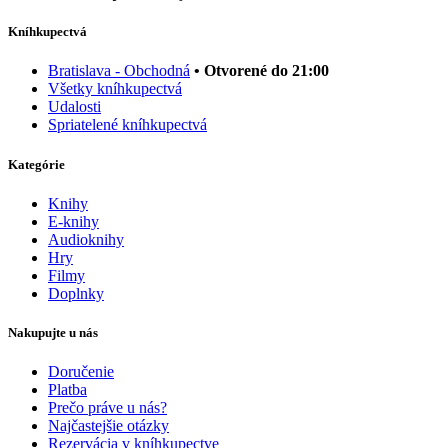
Kníhkupectvá
Bratislava - Obchodná
• Otvorené do 21:00
Všetky kníhkupectvá
Udalosti
Spriatelené kníhkupectvá
Kategórie
Knihy
E-knihy
Audioknihy
Hry
Filmy
Doplnky
Nakupujte u nás
Doručenie
Platba
Prečo práve u nás?
Najčastejšie otázky
Rezervácia v kníhkupectve