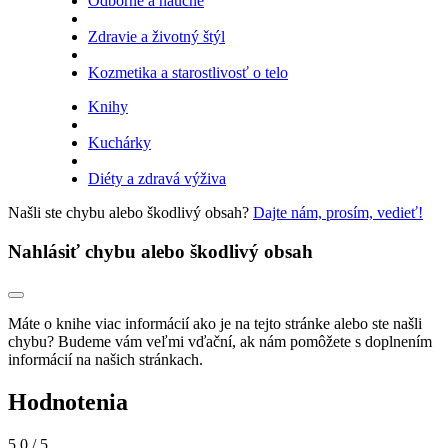
Odborné a náučné
Zdravie a životný štýl
Kozmetika a starostlivosť o telo
Knihy
Kuchárky
Diéty a zdravá výživa
Našli ste chybu alebo škodlivý obsah?
Dajte nám, prosím, vedieť!
Nahlásiť chybu alebo škodlivý obsah
Máte o knihe viac informácií ako je na tejto stránke alebo ste našli
chybu? Budeme vám veľmi vďační, ak nám pomôžete s doplnením
informácií na našich stránkach.
Hodnotenia
5,0
/ 5