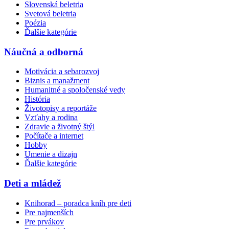
Slovenská beletria
Svetová beletria
Poézia
Ďalšie kategórie
Náučná a odborná
Motivácia a sebarozvoj
Biznis a manažment
Humanitné a spoločenské vedy
História
Životopisy a reportáže
Vzťahy a rodina
Zdravie a životný štýl
Počítače a internet
Hobby
Umenie a dizajn
Ďalšie kategórie
Deti a mládež
Knihorad – poradca kníh pre deti
Pre najmenších
Pre prvákov