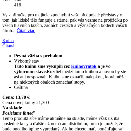
416
Vy - příručka pro majitele zpochybní vaše předpojaté představy o
tom, jak lidské tělo funguje a stárne, pak vás vezme na projížďku po
všech hlavních tazích, zadních cestách a význačných bodech vašich
útrob...
Čítať viac
Kniha
Čítaná
Pevná väzba s prebalom
Výborný stav
Túto knihu sme vykúpili cez
Knihovrátok
a je vo
výbornom stave.
Rozdiel medzi touto knihou a novou by ste
asi ani nespoznali. Knihu sme označili nálepkou, ktorá môže
na niektorých obaloch zanechať stopy.
Čeština
Cena:
13,70 €
Cena novej knihy 21,30 €
Na sklade
Posielame ihneď
Tento produkt síce máme aktuálne na sklade, máme však už iba
posledné kusy a ďalšie už nemá ani distribútor, preto je možné, že
bude onedlho úplne vypredaný. Ak ho chcete mať, ponáhľajte sa!