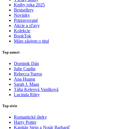
Knihy roka 2025
Bestsellery
Novinky
Pripravované
Akcie a zľavy
Kolekcie
BookTok
Mám záujem o titul
Top autori
Dominik Dán
Julie Caplin
Rebecca Yarros
Ana Huang
Sarah J. Maas
Táňa Keleová Vasilková
Lucinda Riley
Top série
Romantické úteky
Harry Potter
Kapitán Stein a Notár Barbarič