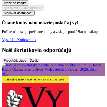
Vložiť do košíka
Rezervovať v kníhkupectve
Sledovať dostupnosť
Čítané knihy nám môžete poslať aj vy!
Pošlite nám svoje prečítané knihy a získajte poukážku na nákup.
Vyskúšať Knihovrátok
Naši škriatkovia odporúčajú
Predchádzajúce
Ďalšie