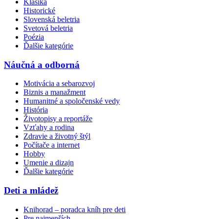
Klasika
Historické
Slovenská beletria
Svetová beletria
Poézia
Ďalšie kategórie
Náučná a odborná
Motivácia a sebarozvoj
Biznis a manažment
Humanitné a spoločenské vedy
História
Životopisy a reportáže
Vzťahy a rodina
Zdravie a životný štýl
Počítače a internet
Hobby
Umenie a dizajn
Ďalšie kategórie
Deti a mládež
Knihorad – poradca kníh pre deti
Pre najmenších