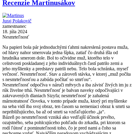
Recenzie Martinusákov
Juraj Polakovič
zamestnanec
18. júla 2024
Nesmrteľnosť
Na papieri bola pár jednoduchými ťahmi nakreslená postava muža,
od hlavy nahor smerovala jedna šípka, zatiaľ čo druhá išla od
hrudníka smerom dole. Bol to očividne muž, ktorého telo v
celistvosti poskladanej z jeho individuálnych častí patrilo zemi a
jeho myšlienky a predstavy patrili nebu. Telo bola schránka, myseľ
večnosť. Nesmrteľnosť. Stav a zároveň stávka, v ktorej „muž počíta
s nesmrteľnosťou a zabúda počítať so smrťou“.
Nesmrteľnosť odpočíva v náruči mŕtvych a iba závisť živých im ju z
rúk živelne trhá. Nesmrteľnosť je balvan naveky odpočívajúci v
zakrvavených dlaniach Sizyfa; nesmrteľnosť je zahalená
márnotratnosť človeka, v tomto prípade muža, ktorý pri myšlienke
na seba vidí iba svoj obraz, ten časom sa nemeniaci obraz k smrti sa
nepribližujúceho, ba až od smrti sa vzďaľujúceho „ja“.
Bázeň po nesmrteľnosti vzniká ako vedľajší účinok prvého,
ozajstného, seba pohlcujúceho pohľadu do zrkadla, pri ktorom sa
rodí ľútosť z pominuteľnosti toho, čo je pred nami a čoho sa
nechceme vzdať. Najväčším paradoxom vychádzajúcim z