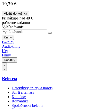
19,70 €
Vložiť do košíka
Pri nákupe nad 49 €
poštovné zadarmo
Vyhľadávanie
Knihy
E-knihy
Audioknihy
Hry
Filmy
Doplnky
Beletria
Detektívky, trilery a horory
Sci-fi a fantasy
Komiksy
Romantika
Spoločenská beletria