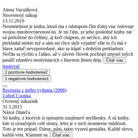
Alena Vaculíková
Neoverený nákup
13.11.2019
Nesmrtelnost je kniha, ktorá ma s odstupom čím ďalej viac oslovuje
svojou mnohovrstevnosťou. Je mi ľúto, ze jeho posledné knihy nie
sú preložené do češtiny, aj keď chápem, ze nechce, aby ich
prekladal niekto iný a sám asi chce skôr vyjadriť ešte to čo má v
hlave zatiaľ nevypovedané, ako sa trápiť s dobrým prekladom.
Nečíta sa rýchlo a ľahko, až v závere človek pochopí zmysel istých
pasáží zdanlivo nesúvisiacich s hlavnou líniou deja.
Čítať viac
reagovať
2 pozitívne hodnotenia
2
1 negatívne hodnotenie
1
Recenzia z iného vydania (2006)
Ľuboš Csonka
Overený zákazník
31.5.2015
Názor čitateľa
Sú knihy, z ktorých si opisujem zaujímavé myšlienky. A sú knihy,
kde si označujem celé strany, lebo je v nich nesmierne múdrosti.
Toto je ten prípad. Dámy, páni, takto vyzerá genialita. Každé slovo,
každá veta. Klaniam sa.
Čítať viac