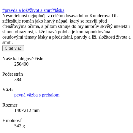
#pravda a lož
#život a smrť
#láska
Nesmrtelnost nejúplněji z celého dosavadního Kunderova Díla
ztělesňuje román jako hravý nápad, který se rozvíjí před
čtenářovýma očima, a přitom strhuje do hry autorův skvělý intelekt i
silnou obraznost, takže hravá poloha je kontrapunktována
osudovými tématy lásky a předstírání, pravdy a lži, složitosti života a
smrti.
Čítať viac
Naše katalógové číslo
250400
Počet strán
384
Väzba
pevná väzba s prebalom
Rozmer
140×212 mm
Hmotnosť
542 g