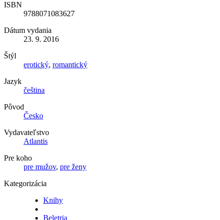
ISBN
9788071083627
Dátum vydania
23. 9. 2016
Štýl
erotický
,
romantický
Jazyk
čeština
Pôvod
Česko
Vydavateľstvo
Atlantis
Pre koho
pre mužov
,
pre ženy
Kategorizácia
Knihy
Beletria