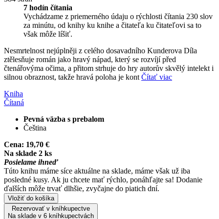
7 hodín čítania
Vychádzame z priemerného údaju o rýchlosti čítania 230 slov
za minútu, od knihy ku knihe a čitateľa ku čitateľovi sa to
však môže líšiť.
Nesmrtelnost nejúplněji z celého dosavadního Kunderova Díla
ztělesňuje román jako hravý nápad, který se rozvíjí před
čtenářovýma očima, a přitom strhuje do hry autorův skvělý intelekt i
silnou obraznost, takže hravá poloha je kont
Čítať viac
Kniha
Čítaná
Pevná väzba s prebalom
Čeština
Cena:
19,70 €
Na sklade 2 ks
Posielame ihneď
Túto knihu máme síce aktuálne na sklade, máme však už iba
posledné kusy. Ak ju chcete mať rýchlo, ponáhľajte sa! Dodanie
ďalších môže trvať dlhšie, zvyčajne do piatich dní.
Vložiť do košíka
Rezervovať v kníhkupectve
Na sklade v 6 kníhkupectvách