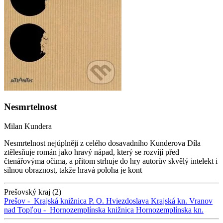
Nesmrtelnost
Milan Kundera
Nesmrtelnost nejúplněji z celého dosavadního Kunderova Díla
ztělesňuje román jako hravý nápad, který se rozvíjí před
čtenářovýma očima, a přitom strhuje do hry autorův skvělý intelekt i
silnou obraznost, takže hravá poloha je kont
Prešovský kraj (2)
Prešov -
Krajská knižnica P. O. Hviezdoslava
Krajská kn.
Vranov
nad Topľou -
Hornozemplínska knižnica
Hornozemplínska kn.