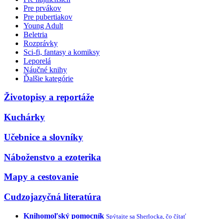
Pre prvákov
Pre pubertiakov
Young Adult
Beletria
Rozprávky
Sci-fi, fantasy a komiksy
Leporelá
Náučné knihy
Ďalšie kategórie
Životopisy a reportáže
Kuchárky
Učebnice a slovníky
Náboženstvo a ezoterika
Mapy a cestovanie
Cudzojazyčná literatúra
Knihomoľský pomocník
Spýtajte sa Sherlocka, čo čítať