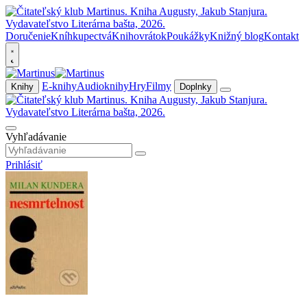
Doručenie
Kníhkupectvá
Knihovrátok
Poukážky
Knižný blog
Kontakt
E-knihy
Audioknihy
Hry
Filmy
Knihy
Doplnky
Vyhľadávanie
Prihlásiť