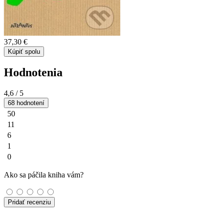
37,30 €
Kúpiť spolu
Hodnotenia
4,6
/ 5
68 hodnotení
50
11
6
1
0
Ako sa páčila kniha vám?
Pridať recenziu