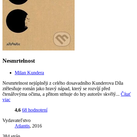
Nesmrtelnost
Milan Kundera
Nesmrtelnost nejúplněji z celého dosavadního Kunderova Díla
ztělesňuje román jako hravý nápad, který se rozvíjí před
čtenářovýma očima, a přitom strhuje do hry autorův skvělý...
Čítať
viac
4,6
68 hodnotení
Vydavateľstvo
Atlantis
, 2016
384 strán