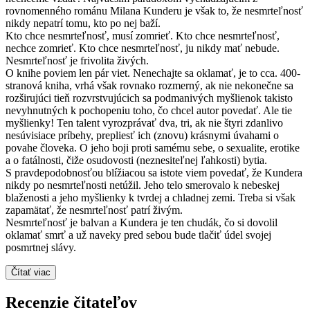
rovnomenného románu Milana Kunderu je však to, že nesmrteľnosť
nikdy nepatrí tomu, kto po nej baží.
Kto chce nesmrteľnosť, musí zomrieť. Kto chce nesmrteľnosť,
nechce zomrieť. Kto chce nesmrteľnosť, ju nikdy mať nebude.
Nesmrteľnosť je frivolita živých.
O knihe poviem len pár viet. Nenechajte sa oklamať, je to cca. 400-
stranová kniha, vrhá však rovnako rozmerný, ak nie nekonečne sa
rozširujúci tieň rozvrstvujúcich sa podmanivých myšlienok takisto
nevyhnutných k pochopeniu toho, čo chcel autor povedať. Ale tie
myšlienky! Ten talent vyrozprávať dva, tri, ak nie štyri zdanlivo
nesúvisiace príbehy, prepliesť ich (znovu) krásnymi úvahami o
povahe človeka. O jeho boji proti samému sebe, o sexualite, erotike
a o fatálnosti, čiže osudovosti (neznesiteľnej ľahkosti) bytia.
S pravdepodobnosťou blížiacou sa istote viem povedať, že Kundera
nikdy po nesmrteľnosti netúžil. Jeho telo smerovalo k nebeskej
blaženosti a jeho myšlienky k tvrdej a chladnej zemi. Treba si však
zapamätať, že nesmrteľnosť patrí živým.
Nesmrteľnosť je balvan a Kundera je ten chudák, čo si dovolil
oklamať smrť a už naveky pred sebou bude tlačiť údel svojej
posmrtnej slávy.
Čítať viac
Recenzie čitateľov