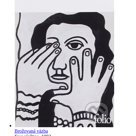
Brožovaná väzba