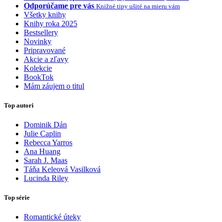
Odporúčame pre vás
Knižné tipy ušité na mieru vám
Všetky knihy
Knihy roka 2025
Bestsellery
Novinky
Pripravované
Akcie a zľavy
Kolekcie
BookTok
Mám záujem o titul
Top autori
Dominik Dán
Julie Caplin
Rebecca Yarros
Ana Huang
Sarah J. Maas
Táňa Keleová Vasilková
Lucinda Riley
Top série
Romantické úteky