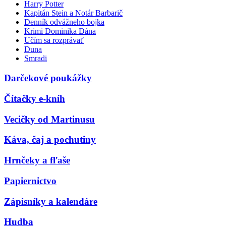
Harry Potter
Kapitán Stein a Notár Barbarič
Denník odvážneho bojka
Krimi Dominika Dána
Učím sa rozprávať
Duna
Smradi
Darčekové poukážky
Čítačky e-kníh
Vecičky od Martinusu
Káva, čaj a pochutiny
Hrnčeky a fľaše
Papiernictvo
Zápisníky a kalendáre
Hudba