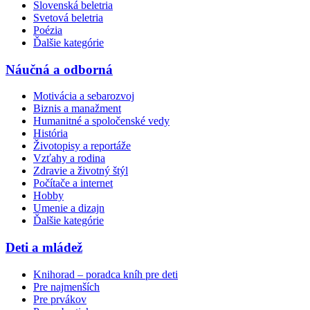
Slovenská beletria
Svetová beletria
Poézia
Ďalšie kategórie
Náučná a odborná
Motivácia a sebarozvoj
Biznis a manažment
Humanitné a spoločenské vedy
História
Životopisy a reportáže
Vzťahy a rodina
Zdravie a životný štýl
Počítače a internet
Hobby
Umenie a dizajn
Ďalšie kategórie
Deti a mládež
Knihorad – poradca kníh pre deti
Pre najmenších
Pre prvákov