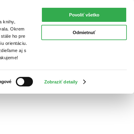
Povoliť všetko
a knihy,
ovala. Okrem
Odmietnuť
stále ho pre
u orientáciu.
dieľame aj s
Ďakujeme!
ngové
Zobraziť detaily