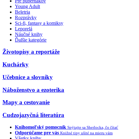
Pre pubertiakov
Young Adult
Beletria
Rozprávky
Sci-fi, fantasy a komiksy
Leporelá
Náučné knihy
Ďalšie kategórie
Životopisy a reportáže
Kuchárky
Učebnice a slovníky
Náboženstvo a ezoterika
Mapy a cestovanie
Cudzojazyčná literatúra
Knihomoľský pomocník
Spýtajte sa Sherlocka, čo čítať
Odporúčame pre vás
Knižné tipy ušité na mieru vám
Všetky knihy