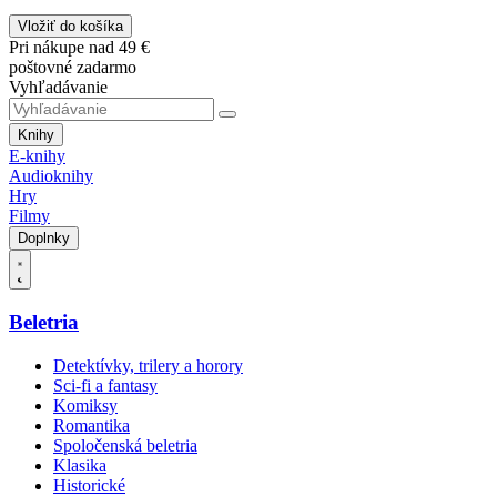
Vložiť do košíka
Pri nákupe nad 49 €
poštovné zadarmo
Vyhľadávanie
Knihy
E-knihy
Audioknihy
Hry
Filmy
Doplnky
Beletria
Detektívky, trilery a horory
Sci-fi a fantasy
Komiksy
Romantika
Spoločenská beletria
Klasika
Historické