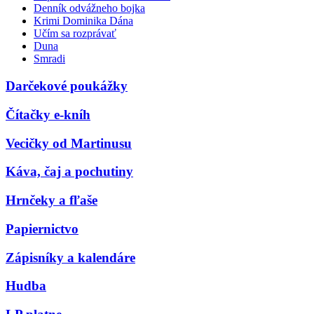
Denník odvážneho bojka
Krimi Dominika Dána
Učím sa rozprávať
Duna
Smradi
Darčekové poukážky
Čítačky e-kníh
Vecičky od Martinusu
Káva, čaj a pochutiny
Hrnčeky a fľaše
Papiernictvo
Zápisníky a kalendáre
Hudba