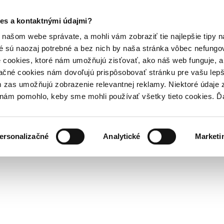
es a kontaktnými údajmi?
našom webe správate, a mohli vám zobraziť tie najlepšie tipy n
é sú naozaj potrebné a bez nich by naša stránka vôbec nefung
 cookies, ktoré nám umožňujú zisťovať, ako náš web funguje, a 
ačné cookies nám dovoľujú prispôsobovať stránku pre vašu lepši
zas umožňujú zobrazenie relevantnej reklamy. Niektoré údaje z
y nám pomohlo, keby sme mohli používať všetky tieto cookies. 
ersonalizačné
Analytické
Marketi