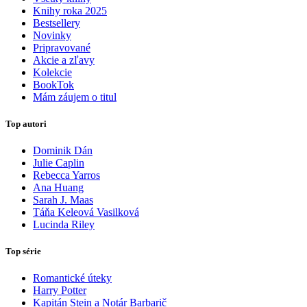
Knihy roka 2025
Bestsellery
Novinky
Pripravované
Akcie a zľavy
Kolekcie
BookTok
Mám záujem o titul
Top autori
Dominik Dán
Julie Caplin
Rebecca Yarros
Ana Huang
Sarah J. Maas
Táňa Keleová Vasilková
Lucinda Riley
Top série
Romantické úteky
Harry Potter
Kapitán Stein a Notár Barbarič