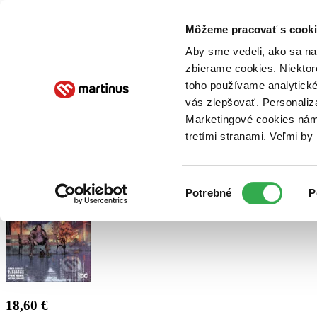
Doručenie
Kníhkupectvá
Knihovrátok
Poukážky
Knižný blog
Kontakt
Môžeme pracovať s cooki
Aby sme vedeli, ako sa na 
zbierame cookies. Niektor
E-knihy
Audioknihy
Hry
Filmy
Knihy
Doplnky
toho používame analytické
vás zlepšovať. Personaliz
Vyhľadávanie
Marketingové cookies nám 
tretími stranami. Veľmi b
Prihlásiť
Výber
Potrebné
P
súhlasu
18,60 €