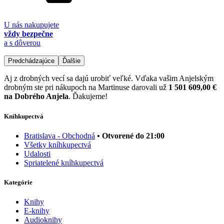
U nás nakupujete
vždy bezpečne
a s dôverou
Predchádzajúce
Ďalšie
Aj z drobných vecí sa dajú urobiť veľké. Vďaka vašim Anjelským
drobným ste pri nákupoch na Martinuse darovali už
1 501 609,00 €
na Dobrého Anjela
. Ďakujeme!
Kníhkupectvá
Bratislava - Obchodná
• Otvorené do 21:00
Všetky kníhkupectvá
Udalosti
Spriatelené kníhkupectvá
Kategórie
Knihy
E-knihy
Audioknihy