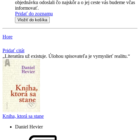
objednávku odoslali čo najskôr a o jej ceste vás budeme včas
informovať.
Pridať do zoznamu
Vložiť do košíka
Hore
Pridať citát
Literatúra už existuje. Úlohou spisovateľa je vymyslieť realitu.
Kniha, ktorá sa stane
Daniel Hevier