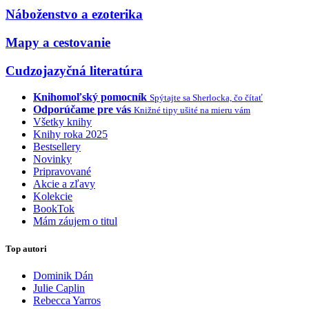
Náboženstvo a ezoterika
Mapy a cestovanie
Cudzojazyčná literatúra
Knihomoľský pomocník
Spýtajte sa Sherlocka, čo čítať
Odporúčame pre vás
Knižné tipy ušité na mieru vám
Všetky knihy
Knihy roka 2025
Bestsellery
Novinky
Pripravované
Akcie a zľavy
Kolekcie
BookTok
Mám záujem o titul
Top autori
Dominik Dán
Julie Caplin
Rebecca Yarros