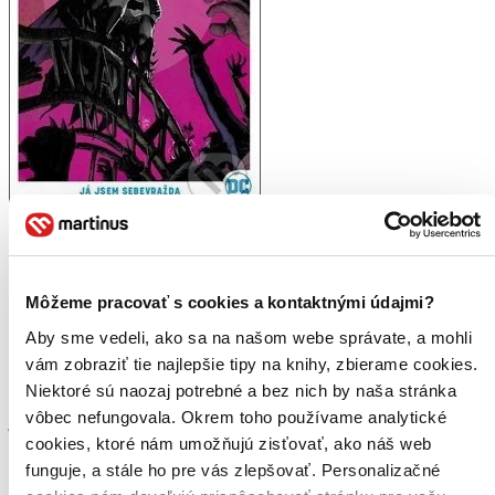
Batman: Já jsem sebevražda
CZ
Tom King
Môžeme pracovať s cookies a kontaktnými údajmi?
2. diel série
Batman od Toma Kinga
Aby sme vedeli, ako sa na našom webe správate, a mohli
Batman si už zvykl žádat občas (nerad) o pomoc své superhrdinské
vám zobraziť tie najlepšie tipy na knihy, zbierame cookies.
přátele. Teď musí dát dohromady tým složený z těch nejdrsnějších
Niektoré sú naozaj potrebné a bez nich by naša stránka
členů netopýří rodiny, aby zachránil město před zkázou. A do toho
vôbec nefungovala. Okrem toho používame analytické
ještě získat z rukou padouchů zpátky nebezpečný...
cookies, ktoré nám umožňujú zisťovať, ako náš web
Kniha
brožovaná väzba
funguje, a stále ho pre vás zlepšovať. Personalizačné
12,70 €