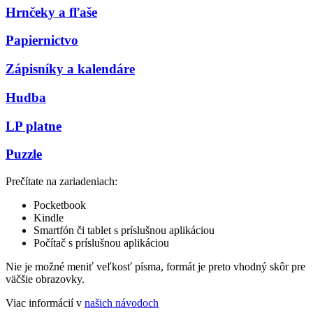
Hrnčeky a fľaše
Papiernictvo
Zápisníky a kalendáre
Hudba
LP platne
Puzzle
Prečítate na zariadeniach:
Pocketbook
Kindle
Smartfón či tablet s príslušnou aplikáciou
Počítač s príslušnou aplikáciou
Nie je možné meniť veľkosť písma, formát je preto vhodný skôr pre
väčšie obrazovky.
Viac informácií v
našich návodoch