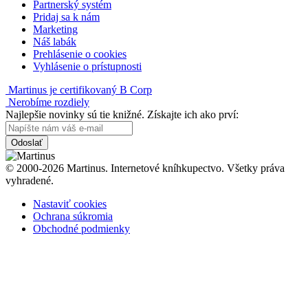
Partnerský systém
Pridaj sa k nám
Marketing
Náš labák
Prehlásenie o cookies
Vyhlásenie o prístupnosti
Martinus je certifikovaný B Corp
Nerobíme rozdiely
Najlepšie novinky sú tie knižné. Získajte ich ako prví:
Odoslať
© 2000-2026 Martinus. Internetové kníhkupectvo. Všetky práva
vyhradené.
Nastaviť cookies
Ochrana súkromia
Obchodné podmienky