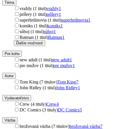
Téma
vraždy (1 titul)
vraždy
1
príšery (1 titul)
príšery
1
superhrdinovia (1 titul)
superhrdinovia
1
komiks (1 titul)
komiks
1
súboj (1 titul)
súboj
1
Batman (1 titul)
Batman
1
Ďalšie možnosti
Pre koho
new adult (1 titul)
new adult
1
pre mužov (1 titul)
pre mužov
1
Autor
Tom King (7 titulov)
Tom King
7
John Ridley (1 titul)
John Ridley
1
Vydavateľstvo
Crew (4 tituly)
Crew
4
DC Comics (3 tituly)
DC Comics
3
Väzba
brožovaná väzba (7 titulov)
brožovaná väzba
7