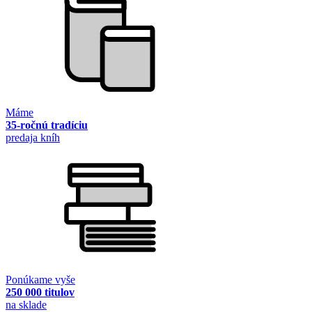
Máme
35-ročnú tradíciu
predaja kníh
Ponúkame vyše
250 000 titulov
na sklade