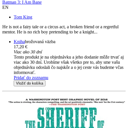
Batman 3: I Am Bane
EN
Tom King
He is not a fairy tale or a circus act, a broken friend or a regretful
mentor. He is no rich boy pretending to be a knight...
Kniha
brožovaná väzba
17,20 €
Viac ako 30 dní
Tento produkt je na objednávku a jeho dodanie môže trvať aj
viac ako 30 dní. Urobíme však všetko pre to, aby sme vašu
objednávku odoslali čo najskôr a o jej ceste vás budeme včas
informovať.
Pridať do zoznamu
Vložiť do košíka