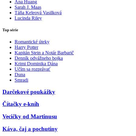
Ana Huang
Sarah J. Maas
Táňa Keleová Vasilková
Lucinda Riley
Top série
Romantické úteky
Harry Potter
Kapitán Stein a Notár Barbarič
Denník odvážneho bojka
Krimi Dominika Dána
Učím sa rozprávať
Duna
Smradi
Darčekové poukážky
Čítačky e-kníh
Vecičky od Martinusu
Káva, čaj a pochutiny