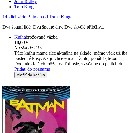
John Ridley
Tom King
14. diel série
Batman od Toma Kinga
Dva špatní lidé. Dva špatné dny. Dva skvělé příběhy...
Kniha
brožovaná väzba
18,60 €
Na sklade 2 ks
Túto knihu máme síce aktuálne na sklade, máme však už iba
posledné kusy. Ak ju chcete mať rýchlo, ponáhľajte sa!
Dodanie ďalších môže trvať dlhšie, zvyčajne do piatich dní.
Pridať do zoznamu
Vložiť do košíka