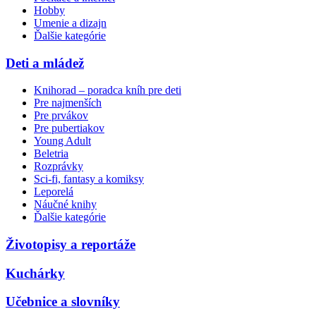
Hobby
Umenie a dizajn
Ďalšie kategórie
Deti a mládež
Knihorad – poradca kníh pre deti
Pre najmenších
Pre prvákov
Pre pubertiakov
Young Adult
Beletria
Rozprávky
Sci-fi, fantasy a komiksy
Leporelá
Náučné knihy
Ďalšie kategórie
Životopisy a reportáže
Kuchárky
Učebnice a slovníky