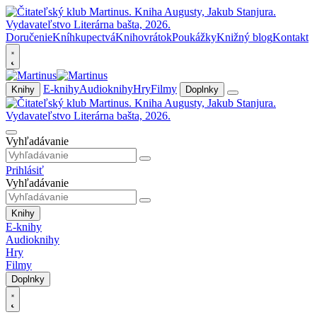
Doručenie
Kníhkupectvá
Knihovrátok
Poukážky
Knižný blog
Kontakt
E-knihy
Audioknihy
Hry
Filmy
Knihy
Doplnky
Vyhľadávanie
Prihlásiť
Vyhľadávanie
Knihy
E-knihy
Audioknihy
Hry
Filmy
Doplnky