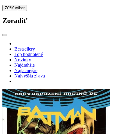
Zúžiť výber
Zoradiť
Bestsellery
Top hodnotené
Novinky
Najdrahšie
Najlacnejšie
Najvyššia zľava