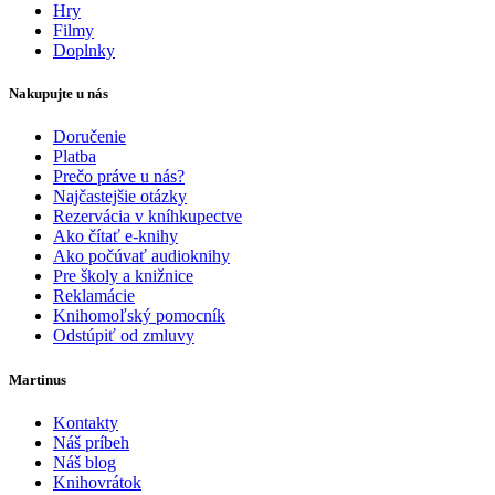
Hry
Filmy
Doplnky
Nakupujte u nás
Doručenie
Platba
Prečo práve u nás?
Najčastejšie otázky
Rezervácia v kníhkupectve
Ako čítať e-knihy
Ako počúvať audioknihy
Pre školy a knižnice
Reklamácie
Knihomoľský pomocník
Odstúpiť od zmluvy
Martinus
Kontakty
Náš príbeh
Náš blog
Knihovrátok