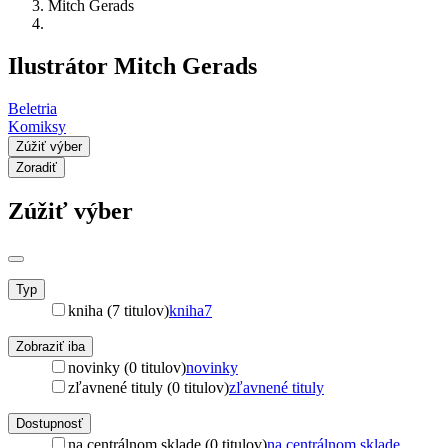
Mitch Gerads
Ilustrátor Mitch Gerads
Beletria
Komiksy
Zúžiť výber
Zoradiť
Zúžiť výber
Typ
kniha (7 titulov)
kniha
7
Zobraziť iba
novinky (0 titulov)
novinky
zľavnené tituly (0 titulov)
zľavnené tituly
Dostupnosť
na centrálnom sklade (0 titulov)
na centrálnom sklade