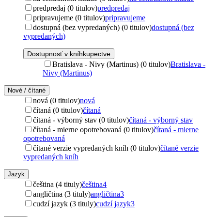
predpredaj (0 titulov)
predpredaj
pripravujeme (0 titulov)
pripravujeme
dostupná (bez vypredaných) (0 titulov)
dostupná (bez
vypredaných)
Dostupnosť v kníhkupectve
Bratislava - Nivy (Martinus) (0 titulov)
Bratislava -
Nivy (Martinus)
Nové / čítané
nová (0 titulov)
nová
čítaná (0 titulov)
čítaná
čítaná - výborný stav (0 titulov)
čítaná - výborný stav
čítaná - mierne opotrebovaná (0 titulov)
čítaná - mierne
opotrebovaná
čítané verzie vypredaných kníh (0 titulov)
čítané verzie
vypredaných kníh
Jazyk
čeština (4 tituly)
čeština
4
angličtina (3 tituly)
angličtina
3
cudzí jazyk (3 tituly)
cudzí jazyk
3