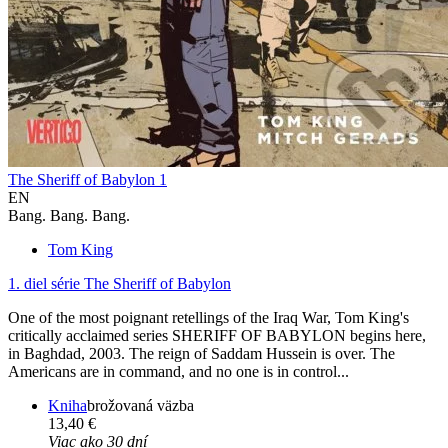
The Sheriff of Babylon 1
EN
Bang. Bang. Bang.
Tom King
1. diel série
The Sheriff of Babylon
One of the most poignant retellings of the Iraq War, Tom King's
critically acclaimed series SHERIFF OF BABYLON begins here,
in Baghdad, 2003. The reign of Saddam Hussein is over. The
Americans are in command, and no one is in control...
Kniha
brožovaná väzba
13,40 €
Viac ako 30 dní