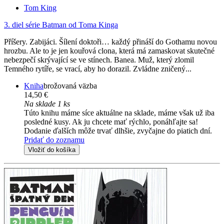
Tom King
3. diel série
Batman od Toma Kinga
Příšery. Zabijáci. Šílení doktoři… každý přináší do Gothamu novou
hrozbu. Ale to je jen kouřová clona, která má zamaskovat skutečné
nebezpečí skrývající se ve stínech. Banea. Muž, který zlomil
Temného rytíře, se vrací, aby ho dorazil. Zvládne zničený...
Kniha
brožovaná väzba
14,50 €
Na sklade 1 ks
Túto knihu máme síce aktuálne na sklade, máme však už iba
posledné kusy. Ak ju chcete mať rýchlo, ponáhľajte sa!
Dodanie ďalších môže trvať dlhšie, zvyčajne do piatich dní.
Pridať do zoznamu
Vložiť do košíka