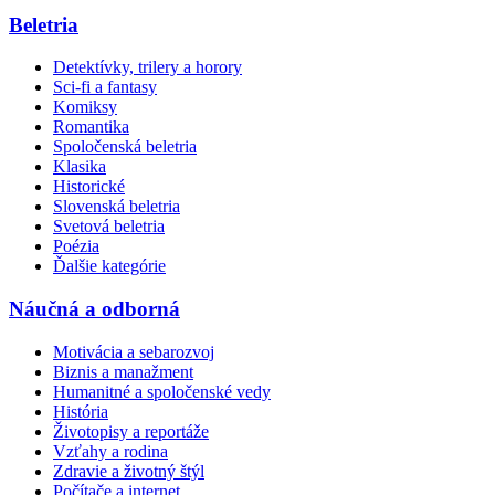
Beletria
Detektívky, trilery a horory
Sci-fi a fantasy
Komiksy
Romantika
Spoločenská beletria
Klasika
Historické
Slovenská beletria
Svetová beletria
Poézia
Ďalšie kategórie
Náučná a odborná
Motivácia a sebarozvoj
Biznis a manažment
Humanitné a spoločenské vedy
História
Životopisy a reportáže
Vzťahy a rodina
Zdravie a životný štýl
Počítače a internet