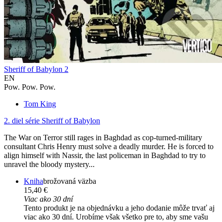
Sheriff of Babylon 2
EN
Pow. Pow. Pow.
Tom King
2. diel série
Sheriff of Babylon
The War on Terror still rages in Baghdad as cop-turned-military
consultant Chris Henry must solve a deadly murder. He is forced to
align himself with Nassir, the last policeman in Baghdad to try to
unravel the bloody mystery...
Kniha
brožovaná väzba
15,40 €
Viac ako 30 dní
Tento produkt je na objednávku a jeho dodanie môže trvať aj
viac ako 30 dní. Urobíme však všetko pre to, aby sme vašu