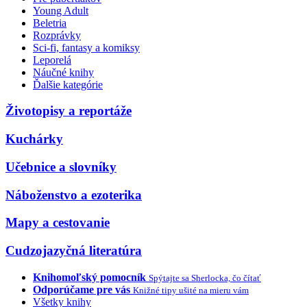
Young Adult
Beletria
Rozprávky
Sci-fi, fantasy a komiksy
Leporelá
Náučné knihy
Ďalšie kategórie
Životopisy a reportáže
Kuchárky
Učebnice a slovníky
Náboženstvo a ezoterika
Mapy a cestovanie
Cudzojazyčná literatúra
Knihomoľský pomocník
Spýtajte sa Sherlocka, čo čítať
Odporúčame pre vás
Knižné tipy ušité na mieru vám
Všetky knihy