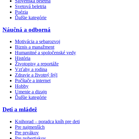
Slovenská beletria
Svetová beletria
Poézia
Ďalšie kategórie
Náučná a odborná
Motivácia a sebarozvoj
Biznis a manažment
Humanitné a spoločenské vedy
História
Životopisy a reportáže
Vzťahy a rodina
Zdravie a životný štýl
Počítače a internet
Hobby
Umenie a dizajn
Ďalšie kategórie
Deti a mládež
Knihorad – poradca kníh pre deti
Pre najmenších
Pre prvákov
Pre pubertiakov