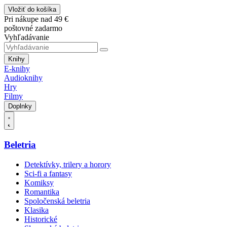
Vložiť do košíka
Pri nákupe nad 49 €
poštovné zadarmo
Vyhľadávanie
Knihy
E-knihy
Audioknihy
Hry
Filmy
Doplnky
Beletria
Detektívky, trilery a horory
Sci-fi a fantasy
Komiksy
Romantika
Spoločenská beletria
Klasika
Historické