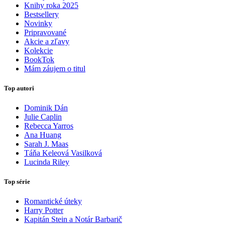
Knihy roka 2025
Bestsellery
Novinky
Pripravované
Akcie a zľavy
Kolekcie
BookTok
Mám záujem o titul
Top autori
Dominik Dán
Julie Caplin
Rebecca Yarros
Ana Huang
Sarah J. Maas
Táňa Keleová Vasilková
Lucinda Riley
Top série
Romantické úteky
Harry Potter
Kapitán Stein a Notár Barbarič