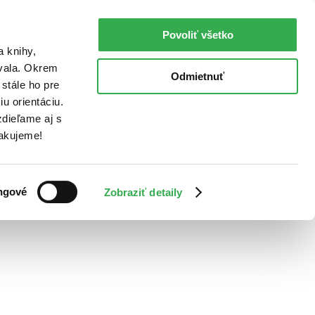
Povoliť všetko
a knihy,
ovala. Okrem
Odmietnuť
stále ho pre
u orientáciu.
dieľame aj s
Ďakujeme!
ngové
Zobraziť detaily