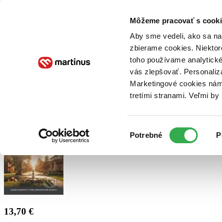
Doručenie
Kníhkupectvá
Knihovrátok
Poukážky
Knižný blog
Kontakt
Môžeme pracovať s cooki
Aby sme vedeli, ako sa na 
zbierame cookies. Niektor
E-knihy
Audioknihy
Hry
Filmy
Knihy
Doplnky
toho používame analytické
vás zlepšovať. Personaliz
Vyhľadávanie
Marketingové cookies nám 
tretími stranami. Veľmi b
Prihlásiť
Výber
Potrebné
P
súhlasu
13,70 €