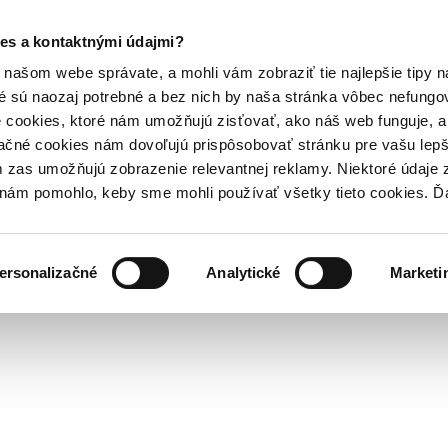
es a kontaktnými údajmi?
našom webe správate, a mohli vám zobraziť tie najlepšie tipy n
é sú naozaj potrebné a bez nich by naša stránka vôbec nefung
 cookies, ktoré nám umožňujú zisťovať, ako náš web funguje, a 
ačné cookies nám dovoľujú prispôsobovať stránku pre vašu lepši
zas umožňujú zobrazenie relevantnej reklamy. Niektoré údaje z
y nám pomohlo, keby sme mohli používať všetky tieto cookies. 
ersonalizačné
Analytické
Marketi