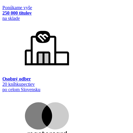
Ponúkame vyše
250 000 titulov
na sklade
Osobný odber
20 kníhkupectiev
po celom Slovensku