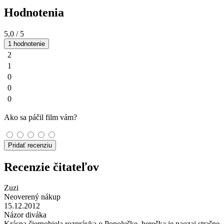
Hodnotenia
5,0
/ 5
1 hodnotenie
2
1
0
0
0
Ako sa páčil film vám?
Pridať recenziu
Recenzie čitateľov
Zuzi
Neoverený nákup
15.12.2012
Názor diváka
Krásna čiernobiela rozprávka o Popoluške, herečka je naozaj strašne