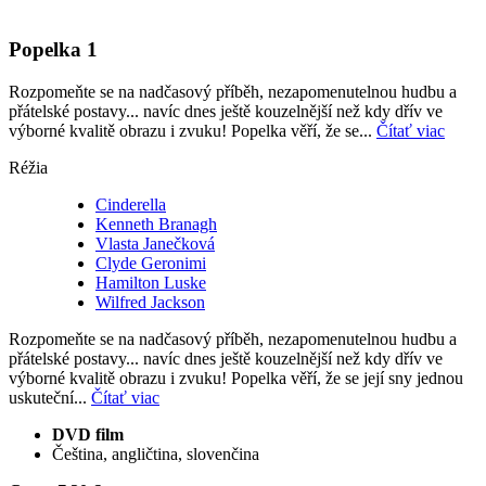
Popelka 1
Rozpomeňte se na nadčasový příběh, nezapomenutelnou hudbu a
přátelské postavy... navíc dnes ještě kouzelnější než kdy dřív ve
výborné kvalitě obrazu i zvuku! Popelka věří, že se...
Čítať viac
Réžia
Cinderella
Kenneth Branagh
Vlasta Janečková
Clyde Geronimi
Hamilton Luske
Wilfred Jackson
Rozpomeňte se na nadčasový příběh, nezapomenutelnou hudbu a
přátelské postavy... navíc dnes ještě kouzelnější než kdy dřív ve
výborné kvalitě obrazu i zvuku! Popelka věří, že se její sny jednou
uskuteční...
Čítať viac
DVD film
Čeština, angličtina, slovenčina