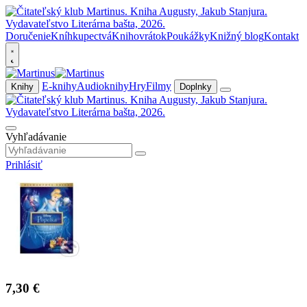
Doručenie
Kníhkupectvá
Knihovrátok
Poukážky
Knižný blog
Kontakt
E-knihy
Audioknihy
Hry
Filmy
Knihy
Doplnky
Vyhľadávanie
Prihlásiť
7,30 €