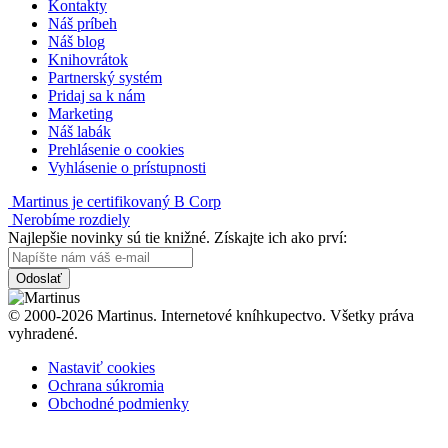
Kontakty
Náš príbeh
Náš blog
Knihovrátok
Partnerský systém
Pridaj sa k nám
Marketing
Náš labák
Prehlásenie o cookies
Vyhlásenie o prístupnosti
Martinus je certifikovaný B Corp
Nerobíme rozdiely
Najlepšie novinky sú tie knižné. Získajte ich ako prví:
Odoslať
© 2000-2026 Martinus. Internetové kníhkupectvo. Všetky práva
vyhradené.
Nastaviť cookies
Ochrana súkromia
Obchodné podmienky