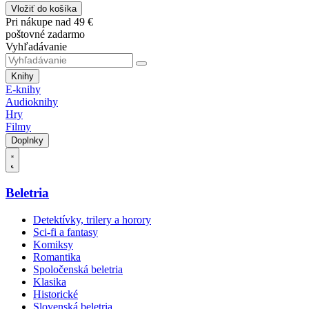
Vložiť do košíka
Pri nákupe nad 49 €
poštovné zadarmo
Vyhľadávanie
Knihy
E-knihy
Audioknihy
Hry
Filmy
Doplnky
Beletria
Detektívky, trilery a horory
Sci-fi a fantasy
Komiksy
Romantika
Spoločenská beletria
Klasika
Historické
Slovenská beletria