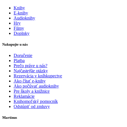
Knihy
E-knihy
Audioknihy
Hry
Filmy
Doplnky
Nakupujte u nás
Doručenie
Platba
Prečo práve u nás?
Najčastejšie otázky
Rezervácia v kníhkupectve
Ako čítať e-knihy
Ako počúvať audioknihy
Pre školy a knižnice
Reklamácie
Knihomoľský pomocník
Odstúpiť od zmluvy
Martinus