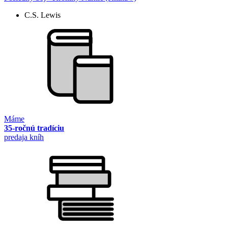
C.S. Lewis
Máme
35-ročnú tradíciu
predaja kníh