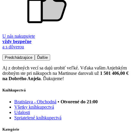
U nás nakupujete
vždy bezpečne
a s dôverou
Predchádzajúce
Ďalšie
Aj z drobných vecí sa dajú urobiť veľké. Vďaka vašim Anjelským
drobným ste pri nákupoch na Martinuse darovali už
1 501 406,00 €
na Dobrého Anjela
. Ďakujeme!
Kníhkupectvá
Bratislava - Obchodná
• Otvorené do 21:00
Všetky kníhkupectvá
Udalosti
Spriatelené kníhkupectvá
Kategórie