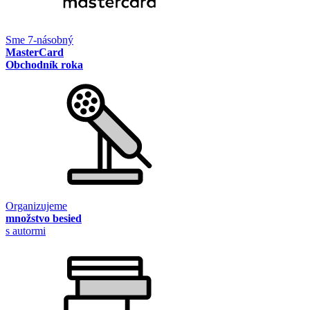
Sme 7-násobný
MasterCard
Obchodník roka
Organizujeme
množstvo besied
s autormi