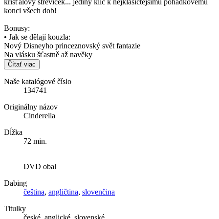
křišťálový střevíček... jediný klíč k nejklasičtějšímu pohádkovému
konci všech dob!
Bonusy:
• Jak se dělají kouzla:
Nový Disneyho princeznovský svět fantazie
Na vlásku šťastně až navěky
Čítať viac
Naše katalógové číslo
134741
Originálny názov
Cinderella
Dĺžka
72 min.
DVD obal
Dabing
čeština
,
angličtina
,
slovenčina
Titulky
české, anglické, slovenské