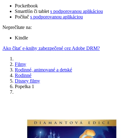
Pocketbook
Smartfón či tablet
s podporovanou aplikáciou
Počítač
s podporovanou aplikáciou
Neprečítate na:
Kindle
Ako čítať e-knihy zabezpečené cez Adobe DRM?
Filmy
Rodinné, animované a detské
Rodinné
Disney filmy
Popelka 1