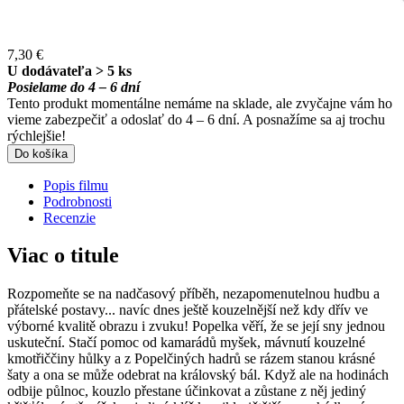
7,30 €
U dodávateľa > 5 ks
Posielame do 4 – 6 dní
Tento produkt momentálne nemáme na sklade, ale zvyčajne vám ho
vieme zabezpečiť a odoslať do 4 – 6 dní. A posnažíme sa aj trochu
rýchlejšie!
Do košíka
Popis filmu
Podrobnosti
Recenzie
Viac o titule
Rozpomeňte se na nadčasový příběh, nezapomenutelnou hudbu a
přátelské postavy... navíc dnes ještě kouzelnější než kdy dřív ve
výborné kvalitě obrazu i zvuku! Popelka věří, že se její sny jednou
uskuteční. Stačí pomoc od kamarádů myšek, mávnutí kouzelné
kmotřiččiny hůlky a z Popelčiných hadrů se rázem stanou krásné
šaty a ona se může odebrat na královský bál. Když ale na hodinách
odbije půlnoc, kouzlo přestane účinkovat a zůstane z něj jediný