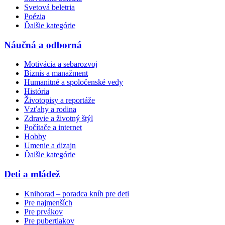
Svetová beletria
Poézia
Ďalšie kategórie
Náučná a odborná
Motivácia a sebarozvoj
Biznis a manažment
Humanitné a spoločenské vedy
História
Životopisy a reportáže
Vzťahy a rodina
Zdravie a životný štýl
Počítače a internet
Hobby
Umenie a dizajn
Ďalšie kategórie
Deti a mládež
Knihorad – poradca kníh pre deti
Pre najmenších
Pre prvákov
Pre pubertiakov