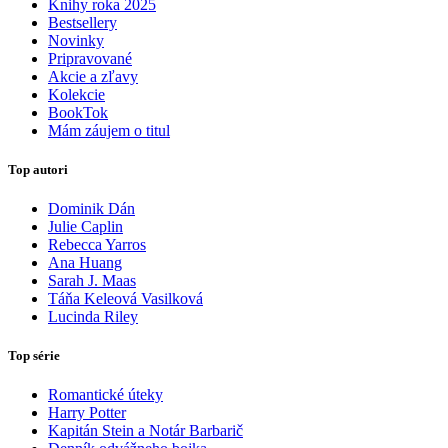
Knihy roka 2025
Bestsellery
Novinky
Pripravované
Akcie a zľavy
Kolekcie
BookTok
Mám záujem o titul
Top autori
Dominik Dán
Julie Caplin
Rebecca Yarros
Ana Huang
Sarah J. Maas
Táňa Keleová Vasilková
Lucinda Riley
Top série
Romantické úteky
Harry Potter
Kapitán Stein a Notár Barbarič