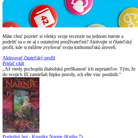
Máte chuť pozrieť si všetky svoje recenzie na jednom mieste a
podeliť sa o ne aj s ostatnými používateľmi? Aktivujte si čítateľský
profil, kde si môžete zvyšovať svoju knihomoľskú úroveň.
Aktivovať čitateľský profil
Pridať citát
Až vtedy pochopila diabolskú prefíkanosť ich nepriateľov. Tým, že
do svojich lží zamiešali štipku pravdy, ich ešte viac posilnili.
Posledný boj - Kroniky Narnie (Kniha 7)