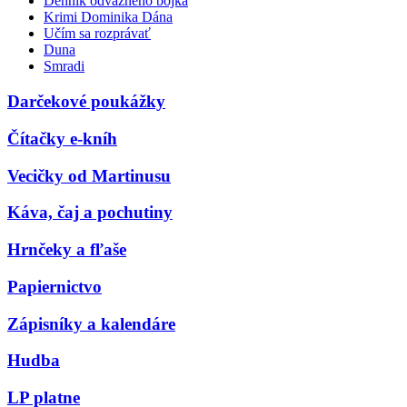
Denník odvážneho bojka
Krimi Dominika Dána
Učím sa rozprávať
Duna
Smradi
Darčekové poukážky
Čítačky e-kníh
Vecičky od Martinusu
Káva, čaj a pochutiny
Hrnčeky a fľaše
Papiernictvo
Zápisníky a kalendáre
Hudba
LP platne