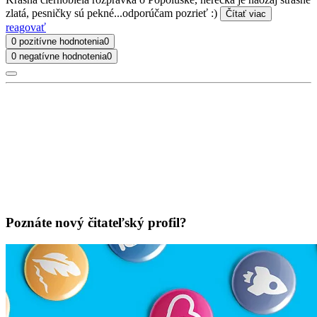
zlatá, pesničky sú pekné...odporúčam pozrieť :)
Čítať viac
reagovať
0 pozitívne hodnotenia
0
0 negatívne hodnotenia
0
Poznáte nový čitateľský profil?