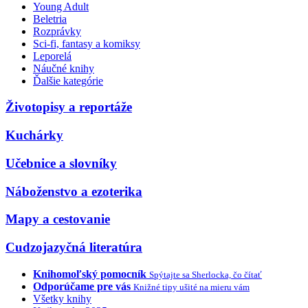
Young Adult
Beletria
Rozprávky
Sci-fi, fantasy a komiksy
Leporelá
Náučné knihy
Ďalšie kategórie
Životopisy a reportáže
Kuchárky
Učebnice a slovníky
Náboženstvo a ezoterika
Mapy a cestovanie
Cudzojazyčná literatúra
Knihomoľský pomocník
Spýtajte sa Sherlocka, čo čítať
Odporúčame pre vás
Knižné tipy ušité na mieru vám
Všetky knihy