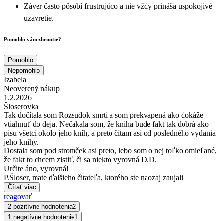
Záver často pôsobí frustrujúco a nie vždy prináša uspokojivé
uzavretie.
Pomohlo vám zhrnutie?
Pomohlo
Nepomohlo
Izabela
Neoverený nákup
1.2.2026
Šloserovka
Tak dočítala som Rozsudok smrti a som prekvapená ako dokáže
vtiahnuť do deja. Nečakala som, že kniha bude fakt tak dobrá ako
pisu všetci okolo jeho kníh, a preto čítam asi od posledného vydania
jeho knihy.
Dostala som pod stromček asi preto, lebo som o nej toľko omieľané,
že fakt to chcem zistiť, či sa niekto vyrovná D.D.
Určite áno, vyrovná!
P.Šloser, mate ďalšieho čitateľa, ktorého ste naozaj zaujali.
Čítať viac
reagovať
2 pozitívne hodnotenia
2
1 negatívne hodnotenie
1