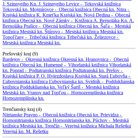
J. Szinnyeiho
Kn. J. Szinnyeiho
Levice -
Tekovská knižnica
Tekovská kn.
Mojmírovce -
Obecná knižnica
Obecná kn.
Nitra -
Krajská knižnica K. Kmeťka
Krajská kn.
Nová Dedina -
Obecná
knižnica
Obecná kn.
Nové Zámky -
Knižnica A. Bernoláka
Kn. A.
Bernoláka
Prašice -
Obecná knižnica
Obecná kn.
Šaľa -
Mestská
knižnica
Mestská kn.
Štúrovo -
Mestská knižnica
Mestská kn.
Topoľčany -
Tribečská knižnica
Tribečská kn.
Želiezovce -
Mestská knižnica
Mestská kn.
Prešovský kraj (9)
Bardejov -
Okresná knižnica
Okresná kn.
Hranovnica -
Obecná
knižnica
Obecná kn.
Humenné -
Vihorlatská knižnica
Vihorlatská
kn.
Poprad -
Podtatranská knižnica
Podtatranská kn.
Prešov -
Krajská knižnica P. O. Hviezdoslava
Krajská kn.
Stará Ľubovňa -
Ľubovnianska knižnica
Ľubovnianska kn.
Svidník -
Podduklianska
knižnica
Podduklianska kn.
Veľký Šariš -
Mestská knižnica
Mestská kn.
Vranov nad Topľou -
Hornozemplínska knižnica
Hornozemplínska kn.
Trenčiansky kraj (4)
Nitrianske Pravno -
Obecná knižnica
Obecná kn.
Prievidza -
Hornonitrianska knižnica
Hornonitrianska kn.
Púchov -
Mestská
knižnica
Mestská kn.
Trenčín -
Verejná knižnica Michala Rešetku
Verejná kn. M. Rešetku