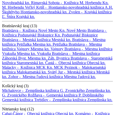
Novohradská kn.
Rimavská Sobota -
Knižnica M. Hrebendu
Kn.
M. Hrebendu
Veľký Krtíš -
Hontiansko-novohradská knižnica A.H.
Škultétyho
Hontiansko-novohradská kn.
Zvolen -
Krajská knižnica
Ľ. Štúra
Krajská kn.
Bratislavský kraj (13)
Bratislava -
Knižnica Nové Mesto
Kn. Nové Mesto
Bratislava -
Knižnica Podunajské Biskupice
Kn. Podunajské Biskupice
Bratislava -
Mestská knižnica
Mestská kn.
Bratislava -
Miestna
knižnica Petržalka
Miestna kn. Petržalka
Bratislava -
Miestna
knižnica Vajnory
Miestna kn. Vajnory
Bratislava -
Miestna knižnica
Vrakuňa
Miestna kn. Vrakuňa
Bratislava -
Miestna knižnica
Záhorská Byst.
Miestna kn. Záh. Bystrica
Bratislava -
Staromestská
knižnica
Staromestská kn.
Častá -
Obecná knižnica
Obecná kn.
Malacky -
Knižnica MCK
Kn. MCK
Pezinok -
Malokarpatská
knižnica
Malokarpatská kn.
Svätý Jur -
Mestská knižnica
Mestská
kn.
Zohor -
Miestna ľudová knižnica
Miestna ľudová kn.
Košický kraj (3)
Michalovce -
Zemplínska knižnica G. Zvonického
Zemplínska kn.
G. Zvonického
Rožňava -
Gemerská knižnica P. Dobšinského
Gemerská knižnica
Trebišov -
Zemplínska knižnica
Zemplínska kn.
Nitriansky kraj (12)
Cabaj-Čápor -
Obecná knižnica
Obecná kn.
Komárno -
Knižnica