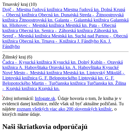
Trnavský kraj (10)
Dojč -
Miestna ľudová knižnica
Miestna ľudová kn.
Dolná Krupá
-
Obecná knižnica
Obecná kn.
Dunajská Streda -
Žitnoostrovská
knižnica
Žitnoostrovská kn.
Galanta -
Galantská knižnica
Galantská
kn.
Hlohovec -
Mestská knižnica
Mestská kn.
Pata -
Obecná
knižnica
Obecná kn.
Senica -
Záhorská knižnica
Záhorská kn.
Sereď -
Mestská knižnica
Mestská kn.
Suchá nad Parnou -
Obecná
knižnica
Obecná kn.
Trnava -
Knižnica J. Fándlyho
Kn. J.
Fándlyho
Žilinský kraj (6)
Čadca -
Kysucká knižnica
Kysucká kn.
Dolný Kubín -
Oravská
knižnica A. Habovštiaka
Oravská kn. A. Habovštiaka
Kysucké
Nové Mesto -
Mestská knižnica
Mestská kn.
Liptovský Mikuláš -
Liptovská knižnica G. F. Belopotockého
Liptovská kn. G. F.
Belopotockého
Martin -
Turčianska knižnica
Turčianska kn.
Žilina
-
Krajská knižnica
Krajská kn.
Zdroj informácií:
Infogate.sk
. Údaje hovoria o tom, že kniha je v
evidencii danej knižnice, môže však už byť aktuálne požičaná. Tu
nájdete
zoznam všetkých viac ako 200 slovenských knižníc
, o
ktorých máme údaje.
Naši škriatkovia odporúčajú