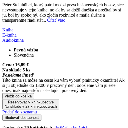
Peter Steinhübel, ktorý patril medzi prvých slovenských bosov, síce
nevystupuje v tejto knihe, no ak by sa dožil dneška a prečítal by si
ju, bol by spokojný, ako zločin rozkvitol a mafia slušne a
transparentne riadi štát...
Čítať viac
Kniha
E-kniha
Audiokniha
Pevná väzba
Slovenčina
Cena:
16,89 €
Na sklade 5 ks
Posielame ihneď
Táto kniha sa môže na cestu ku vám vybrať prakticky okamžite! Ak
si ju objednáte do 13:00 v pracovný deň, odošleme vám ju ešte
dnes, inak najneskôr nasledujúci pracovný deň.
Vložiť do košíka
Rezervovať v kníhkupectve
Na sklade v 27 kníhkupectvách
Pridať do zoznamu
Sledovať dostupnosť
Dostupné v
70 knižniciach
.
Požičať v knižnici