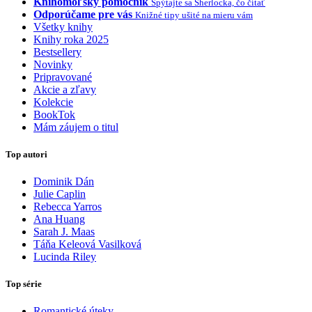
Knihomoľský pomocník
Spýtajte sa Sherlocka, čo čítať
Odporúčame pre vás
Knižné tipy ušité na mieru vám
Všetky knihy
Knihy roka 2025
Bestsellery
Novinky
Pripravované
Akcie a zľavy
Kolekcie
BookTok
Mám záujem o titul
Top autori
Dominik Dán
Julie Caplin
Rebecca Yarros
Ana Huang
Sarah J. Maas
Táňa Keleová Vasilková
Lucinda Riley
Top série
Romantické úteky