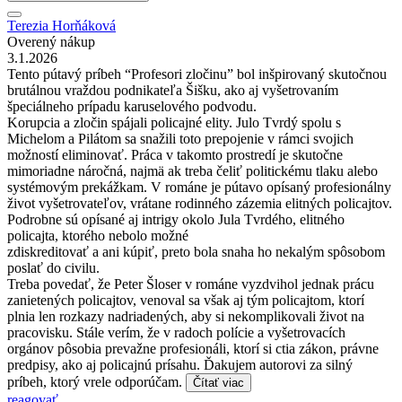
Terezia Horňáková
Overený nákup
3.1.2026
Tento pútavý príbeh “Profesori zločinu” bol inšpirovaný skutočnou
brutálnou vraždou podnikateľa Šišku, ako aj vyšetrovaním
špeciálneho prípadu karuselového podvodu.
Korupcia a zločin spájali policajné elity. Julo Tvrdý spolu s
Michelom a Pilátom sa snažili toto prepojenie v rámci svojich
možností eliminovať. Práca v takomto prostredí je skutočne
mimoriadne náročná, najmä ak treba čeliť politickému tlaku alebo
systémovým prekážkam. V románe je pútavo opísaný profesionálny
život vyšetrovateľov, vrátane rodinného zázemia elitných policajtov.
Podrobne sú opísané aj intrigy okolo Jula Tvrdého, elitného
policajta, ktorého nebolo možné
zdiskreditovať a ani kúpiť, preto bola snaha ho nekalým spôsobom
poslať do civilu.
Treba povedať, že Peter Šloser v románe vyzdvihol jednak prácu
zanietených policajtov, venoval sa však aj tým policajtom, ktorí
plnia len rozkazy nadriadených, aby si nekomplikovali život na
pracovisku. Stále verím, že v radoch polície a vyšetrovacích
orgánov pôsobia prevažne profesionáli, ktorí si ctia zákon, právne
predpisy, ako aj policajnú prísahu. Ďakujem autorovi za silný
príbeh, ktorý vrele odporúčam.
Čítať viac
reagovať