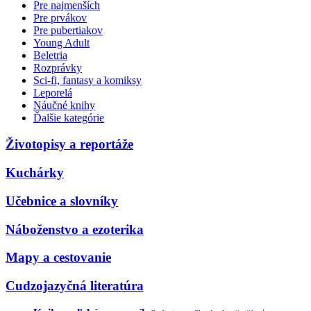
Pre najmenších
Pre prvákov
Pre pubertiakov
Young Adult
Beletria
Rozprávky
Sci-fi, fantasy a komiksy
Leporelá
Náučné knihy
Ďalšie kategórie
Životopisy a reportáže
Kuchárky
Učebnice a slovníky
Náboženstvo a ezoterika
Mapy a cestovanie
Cudzojazyčná literatúra