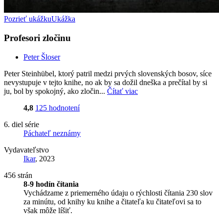
Pozrieť ukážku
Ukážka
Profesori zločinu
Peter Šloser
Peter Steinhübel, ktorý patril medzi prvých slovenských bosov, síce
nevystupuje v tejto knihe, no ak by sa dožil dneška a prečítal by si
ju, bol by spokojný, ako zločin...
Čítať viac
4,8
125 hodnotení
6. diel série
Páchateľ neznámy
Vydavateľstvo
Ikar
, 2023
456 strán
8-9 hodín čítania
Vychádzame z priemerného údaju o rýchlosti čítania 230 slov
za minútu, od knihy ku knihe a čitateľa ku čitateľovi sa to
však môže líšiť.