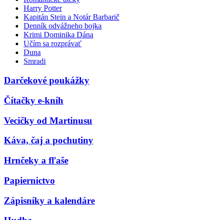
Harry Potter
Kapitán Stein a Notár Barbarič
Denník odvážneho bojka
Krimi Dominika Dána
Učím sa rozprávať
Duna
Smradi
Darčekové poukážky
Čítačky e-kníh
Vecičky od Martinusu
Káva, čaj a pochutiny
Hrnčeky a fľaše
Papiernictvo
Zápisníky a kalendáre