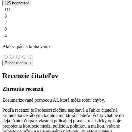
125 hodnotení
111
8
2
0
4
Ako sa páčila kniha vám?
Pridať recenziu
Recenzie čitateľov
Zhrnutie recenzií
Zosumarizované pomocou AI, ktorá môže robiť chyby.
Podľa recenzií je Profesori zločinu napínavá a ľahko čitateľná
kriminálka s krátkymi kapitolami, ktorá čitateľa rýchlo vtiahne do
deja. Autor čerpá z vlastnej policajnej praxe a realisticky opisuje
prepojenia korupcie medzi políciou, politikou a mafiou, vrátane
prípadov vraždy a karuselového podvodu. Niektorí čitatelia