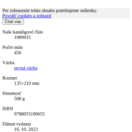
Pre zobrazenie tohto obsahu potrebujeme sušienky.
Povoliť cookies a zobraziť
Čítať viac
Naše katalógové číslo
1989935
Počet strán
456
Väzba
pevná väzba
Rozmer
135×210 mm
Hmotnosť
508 g
ISBN
9788055190655
Dátum vydania
16. 10. 2023