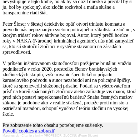
nevystupuje v tejto knihe, no ak by sa dožil dneška a prečítal by si
ju, bol by spokojný, ako zločin rozkvitol a mafia slušne a
transparentne riadi štát.
Peter Šloser v šiestej detektívke opäť otvorí trinástu komnatu a
prevedie nás nepoznaným svetom policajného zákulisia a zločinu, s
ktorým tridsať rokov aktívne bojoval. Autor, ktorý prežil horúce
roky v NAKA (Národnej kriminálnej agentúre), nás núti zamyslieť
sa, kto sú skutoční zločinci v systéme stavanom na zásadách
spravodlivosti.
V príbehu inšpirovanom skutočnosťou prežijeme brutálnu vraždu
podnikateľa v roku 2020, prestrelku členov bratislavských
zločineckých skupín, vyšetrovanie špecifického prípadu
karuselového podvodu a autor nezabudol ani na policajné špičky,
ktoré sa spreneverili služobnej prísahe. Podarí sa vyšetrovateľom
prísť na koreň spáchaných zločinov alebo zaúraduje vis maior, ktorá
pred nich postaví neprekonateľnú bariéru? Snaha čestných mužov
zákona je podobne ako v realite sťažená, pretože proti nim stoja
ostrieľaní matadori, schopní vyučovať teóriu zločinu na vysokej
škole.
Pre zobrazenie tohto obsahu potrebujeme sušienky.
Povoliť cookies a zobraziť
Martinus.sk
·
Čítanie z knihy PROFESORI ZLOČINU (Peter Šloser)