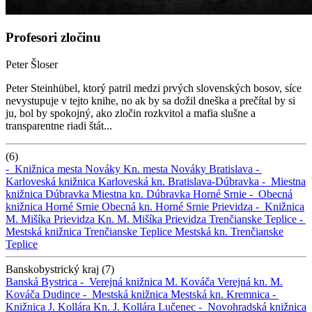
Profesori zločinu
Peter Šloser
Peter Steinhübel, ktorý patril medzi prvých slovenských bosov, síce
nevystupuje v tejto knihe, no ak by sa dožil dneška a prečítal by si
ju, bol by spokojný, ako zločin rozkvitol a mafia slušne a
transparentne riadi štát...
(6)
-
Knižnica mesta Nováky
Kn. mesta Nováky
Bratislava -
Karloveská knižnica
Karloveská kn.
Bratislava-Dúbravka -
Miestna
knižnica Dúbravka
Miestna kn. Dúbravka
Horné Srnie -
Obecná
knižnica Horné Srnie
Obecná kn. Horné Srnie
Prievidza -
Knižnica
M. Mišíka Prievidza
Kn. M. Mišíka Prievidza
Trenčianske Teplice -
Mestská knižnica Trenčianske Teplice
Mestská kn. Trenčianske
Teplice
Banskobystrický kraj (7)
Banská Bystrica -
Verejná knižnica M. Kováča
Verejná kn. M.
Kováča
Dudince -
Mestská knižnica
Mestská kn.
Kremnica -
Knižnica J. Kollára
Kn. J. Kollára
Lučenec -
Novohradská knižnica