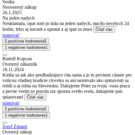
Sonka
Neoverený nákup
26.1.2025
Na jeden nadych
Nesklamala, opat som ju dala na jeden nadych, stacilo necelych 24
hodin, lebo aj navarit a upratat a aj spat sa musi
Čítať viac
reagovať
5 pozitívne hodnotenia
5
1 negatívne hodnotenie
1
Rudolf Kopcan
Overený zákazník
18.11.2024
Kniha sa tak ako predhadzajuce cita sama a je to povinne citanie pre
volicou vladnej koalicie cloveku sa ani nesnivalo ako spinavosti sa
robili a aj robia na Slovensku. Dakujeme Peter za tvoju -vasu pracu
a pevne verim ze pravda raz spozna svetlo sveta, dakujeme pan
spiasovatel
Čítať viac
reagovať
5 pozitívne hodnotenia
5
1 negatívne hodnotenie
1
Jozef Zimani
Overený nákup