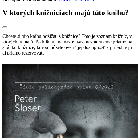
V ktorých knižniciach majú túto knihu?
Chcete si túto knihu požičať z knižnice? Toto je zoznam knižníc, v
ktorých ju majú. Po kliknutí na názov vás presmerujeme priamo na
stránku knižnice, kde si môžete overiť jej dostupnosť a prípadne ju
aj priamo rezervovať.