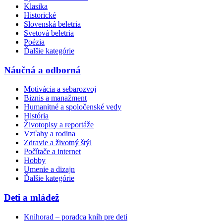
Klasika
Historické
Slovenská beletria
Svetová beletria
Poézia
Ďalšie kategórie
Náučná a odborná
Motivácia a sebarozvoj
Biznis a manažment
Humanitné a spoločenské vedy
História
Životopisy a reportáže
Vzťahy a rodina
Zdravie a životný štýl
Počítače a internet
Hobby
Umenie a dizajn
Ďalšie kategórie
Deti a mládež
Knihorad – poradca kníh pre deti