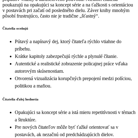
poukazujú na opakujúci sa koncept série a na ťažkosti s orientáciou
v postavách pri začatí od posledného dielu. Záver knihy mnohým
pôsobí frustrujúco, často nie je tradične „šťastný“.
Čitatelia oceňujú
Pútavý a napínavý dej, ktorý čitateľa rýchlo vtiahne do
príbehu.
Krátke kapitoly zabezpečujú rýchle a plynulé čítanie.
Autentické a realistické zobrazenie policajnej práce vďaka
autorovým skúsenostiam.
Otvorená vizualizácia korupčných prepojení medzi políciou,
politikou a mafiou.
Čitatelia ďalej hodnotia
Opakujúci sa koncept série a istá mieru repetitívnosti v témach
a štruktúre.
Pre nových čitateľov môže byť ťažké orientovať sa v
postavách, ak nezačnú od predchádzajúcich dielov.