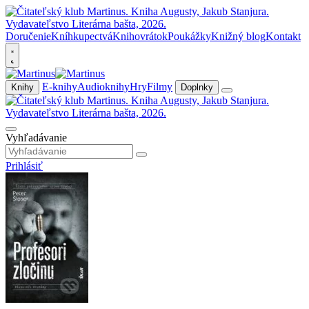
Doručenie
Kníhkupectvá
Knihovrátok
Poukážky
Knižný blog
Kontakt
E-knihy
Audioknihy
Hry
Filmy
Knihy
Doplnky
Vyhľadávanie
Prihlásiť