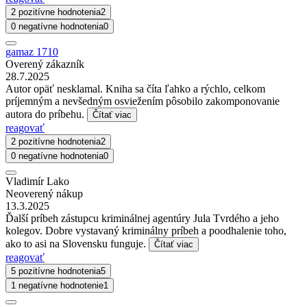
2 pozitívne hodnotenia
2
0 negatívne hodnotenia
0
gamaz 1710
Overený zákazník
28.7.2025
Autor opäť nesklamal. Kniha sa číta ľahko a rýchlo, celkom
príjemným a nevšedným osviežením pôsobilo zakomponovanie
autora do príbehu.
Čítať viac
reagovať
2 pozitívne hodnotenia
2
0 negatívne hodnotenia
0
Vladimír Lako
Neoverený nákup
13.3.2025
Ďalší príbeh zástupcu kriminálnej agentúry Jula Tvrdého a jeho
kolegov. Dobre vystavaný kriminálny príbeh a poodhalenie toho,
ako to asi na Slovensku funguje.
Čítať viac
reagovať
5 pozitívne hodnotenia
5
1 negatívne hodnotenie
1