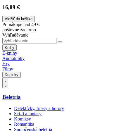
16,89 €
Vložiť do košíka
Pri nákupe nad 49 €
poštovné zadarmo
Vyhľadávanie
Knihy
E-knihy
Audioknihy
Hry
Filmy
Doplnky
Beletria
Detektívky, trilery a horory
Sci-fi a fantasy
Komiksy
Romantika
Spoločenská beletria