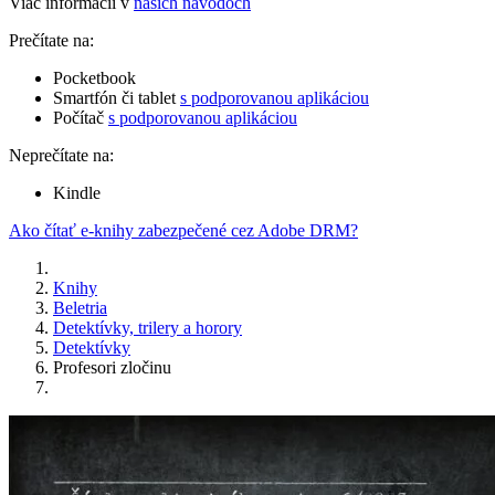
Viac informácií v
našich návodoch
Prečítate na:
Pocketbook
Smartfón či tablet
s podporovanou aplikáciou
Počítač
s podporovanou aplikáciou
Neprečítate na:
Kindle
Ako čítať e-knihy zabezpečené cez Adobe DRM?
Knihy
Beletria
Detektívky, trilery a horory
Detektívky
Profesori zločinu