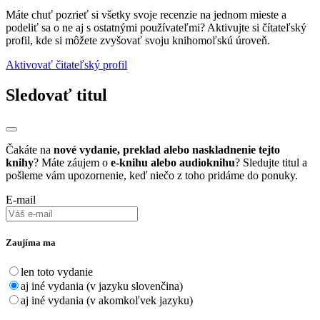
Máte chuť pozrieť si všetky svoje recenzie na jednom mieste a
podeliť sa o ne aj s ostatnými používateľmi? Aktivujte si čítateľský
profil, kde si môžete zvyšovať svoju knihomoľskú úroveň.
Aktivovať čitateľský profil
Sledovať titul
Čakáte na
nové vydanie, preklad alebo naskladnenie tejto
knihy
? Máte záujem o
e-knihu alebo audioknihu
? Sledujte titul a
pošleme vám upozornenie, keď niečo z toho pridáme do ponuky.
E-mail
Zaujíma ma
len toto vydanie
aj iné vydania (v jazyku slovenčina)
aj iné vydania (v akomkoľvek jazyku)