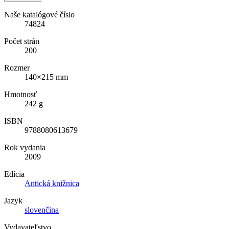
Naše katalógové číslo
74824
Počet strán
200
Rozmer
140×215 mm
Hmotnosť
242 g
ISBN
9788080613679
Rok vydania
2009
Edícia
Antická knižnica
Jazyk
slovenčina
Vydavateľstvo