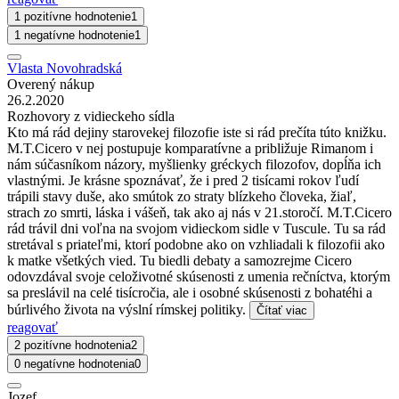
1 pozitívne hodnotenie
1
1 negatívne hodnotenie
1
Vlasta Novohradská
Overený nákup
26.2.2020
Rozhovory z vidieckeho sídla
Kto má rád dejiny starovekej filozofie iste si rád prečíta túto knižku.
M.T.Cicero v nej postupuje komparatívne a približuje Rimanom i
nám súčasníkom názory, myšlienky gréckych filozofov, dopĺňa ich
vlastnými. Je krásne spoznávať, že i pred 2 tisícami rokov ľudí
trápili stavy duše, ako smútok zo straty blízkeho človeka, žiaľ,
strach zo smrti, láska i vášeň, tak ako aj nás v 21.storočí. M.T.Cicero
rád trávil dni voľna na svojom vidieckom sidle v Tuscule. Tu sa rád
stretával s priateľmi, ktorí podobne ako on vzhliadali k filozofii ako
k matke všetkých vied. Tu biedli debaty a samozrejme Cicero
odovzdával svoje celoživotné skúsenosti z umenia rečníctva, ktorým
sa preslávil na celé tisícročia, ale i osobné skúsenosti z bohatéhi a
búrlivého života na výslní rímskej politiky.
Čítať viac
reagovať
2 pozitívne hodnotenia
2
0 negatívne hodnotenia
0
Jozef