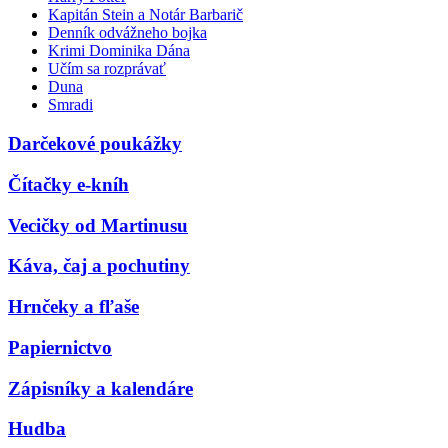
Kapitán Stein a Notár Barbarič
Denník odvážneho bojka
Krimi Dominika Dána
Učím sa rozprávať
Duna
Smradi
Darčekové poukážky
Čítačky e-kníh
Vecičky od Martinusu
Káva, čaj a pochutiny
Hrnčeky a fľaše
Papiernictvo
Zápisníky a kalendáre
Hudba