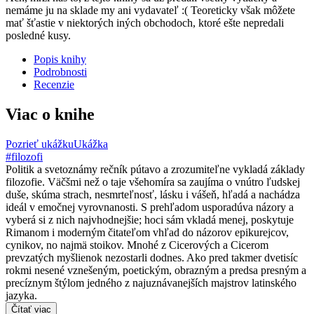
nemáme ju na sklade my ani vydavateľ :( Teoreticky však môžete
mať šťastie v niektorých iných obchodoch, ktoré ešte nepredali
posledné kusy.
Popis knihy
Podrobnosti
Recenzie
Viac o knihe
Pozrieť ukážku
Ukážka
#filozofi
Politik a svetoznámy rečník pútavo a zrozumiteľne vykladá základy
filozofie. Väčšmi než o taje všehomíra sa zaujíma o vnútro ľudskej
duše, skúma strach, nesmrteľnosť, lásku i vášeň, hľadá a nachádza
ideál v emočnej vyrovnanosti. S prehľadom usporadúva názory a
vyberá si z nich najvhodnejšie; hoci sám vkladá menej, poskytuje
Rimanom i moderným čitateľom vhľad do názorov epikurejcov,
cynikov, no najmä stoikov. Mnohé z Cicerových a Cicerom
prevzatých myšlienok nezostarli dodnes. Ako pred takmer dvetisíc
rokmi nesené vznešeným, poetickým, obrazným a predsa presným a
precíznym štýlom jedného z najuznávanejších majstrov latinského
jazyka.
Čítať viac