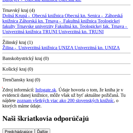
Trnavský kraj (4)
Dolná Krupá -
Obecná knižnica
Obecná kn.
Senica -
Záhorská
knižnica
Záhorská kn.
Trnava -
Fakultná knižnica Teologickej
fakulty Trnavske univerzity
Fakultná kn. Teologickej fak.
Trnava -
Univerzitná knižnica TRUNI
Univerzitná kn. TRUNI
Žilinský kraj (1)
Žilina -
Univerzitná knižnica UNIZA
Univerzitná kn. UNIZA
Banskobystrický kraj (0)
Košický kraj (0)
Trenčiansky kraj (0)
Zdroj informácií:
Infogate.sk
. Údaje hovoria o tom, že kniha je v
evidencii danej knižnice, môže však už byť aktuálne požičaná. Tu
nájdete
zoznam všetkých viac ako 200 slovenských knižníc
, o
ktorých máme údaje.
Naši škriatkovia odporúčajú
Predchádzajúce
Ďalšie