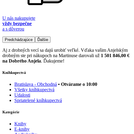
U nás nakupujete
vždy bezpečne
a s dôverou
Predchádzajúce
Ďalšie
Aj z drobných vecí sa dajú urobiť veľké. Vďaka vašim Anjelským
drobným ste pri nákupoch na Martinuse darovali už
1 501 846,00 €
na Dobrého Anjela
. Ďakujeme!
Kníhkupectvá
Bratislava - Obchodná
• Otvárame o 10:00
Všetky kníhkupectvá
Udalosti
Spriatelené kníhkupectvá
Kategórie
Knihy
E-knihy