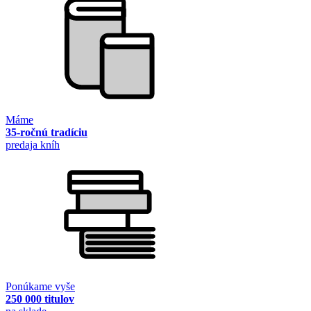
Máme
35-ročnú tradíciu
predaja kníh
Ponúkame vyše
250 000 titulov