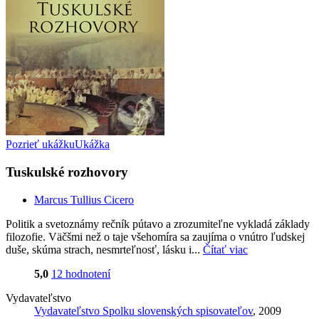
Pozrieť ukážku
Ukážka
Tuskulské rozhovory
Marcus Tullius Cicero
Politik a svetoznámy rečník pútavo a zrozumiteľne vykladá základy
filozofie. Väčšmi než o taje všehomíra sa zaujíma o vnútro ľudskej
duše, skúma strach, nesmrteľnosť, lásku i...
Čítať viac
5,0
12 hodnotení
Vydavateľstvo
Vydavateľstvo Spolku slovenských spisovateľov
, 2009