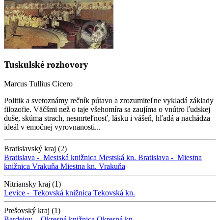
Tuskulské rozhovory
Marcus Tullius Cicero
Politik a svetoznámy rečník pútavo a zrozumiteľne vykladá základy
filozofie. Väčšmi než o taje všehomíra sa zaujíma o vnútro ľudskej
duše, skúma strach, nesmrteľnosť, lásku i vášeň, hľadá a nachádza
ideál v emočnej vyrovnanosti...
Bratislavský kraj (2)
Bratislava -
Mestská knižnica
Mestská kn.
Bratislava -
Miestna
knižnica Vrakuňa
Miestna kn. Vrakuňa
Nitriansky kraj (1)
Levice -
Tekovská knižnica
Tekovská kn.
Prešovský kraj (1)
Bardejov -
Okresná knižnica
Okresná kn.