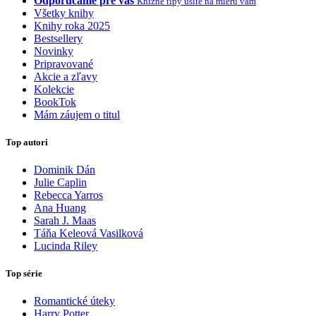
Odporúčame pre vás
Knižné tipy ušité na mieru vám
Všetky knihy
Knihy roka 2025
Bestsellery
Novinky
Pripravované
Akcie a zľavy
Kolekcie
BookTok
Mám záujem o titul
Top autori
Dominik Dán
Julie Caplin
Rebecca Yarros
Ana Huang
Sarah J. Maas
Táňa Keleová Vasilková
Lucinda Riley
Top série
Romantické úteky
Harry Potter