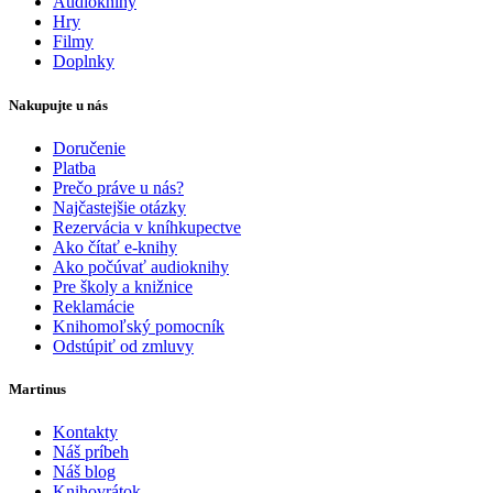
Audioknihy
Hry
Filmy
Doplnky
Nakupujte u nás
Doručenie
Platba
Prečo práve u nás?
Najčastejšie otázky
Rezervácia v kníhkupectve
Ako čítať e-knihy
Ako počúvať audioknihy
Pre školy a knižnice
Reklamácie
Knihomoľský pomocník
Odstúpiť od zmluvy
Martinus
Kontakty
Náš príbeh
Náš blog
Knihovrátok