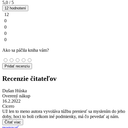
5,0
/ 5
12 hodnotení
12
0
0
0
0
Ako sa páčila kniha vám?
Pridať recenziu
Recenzie čitateľov
Dušan Húska
Overený nákup
16.2.2022
Cicero
Už len to meno autora vyvoláva túžbu preniesť sa myslením do jeho
doby, hoci to boli celkom iné podmienky, má čo pevedať aj nám.
Čítať viac
reagovať