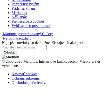
Partnerský systém
Pridaj sa k nám
Marketing
Náš labák
Prehlásenie o cookies
Vyhlásenie o prístupnosti
Martinus je certifikovaný B Corp
Nerobíme rozdiely
Najlepšie novinky sú tie knižné. Získajte ich ako prví:
Odoslať
© 2000-2026 Martinus. Internetové kníhkupectvo. Všetky práva
vyhradené.
Nastaviť cookies
Ochrana súkromia
Obchodné podmienky