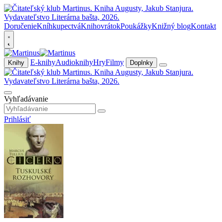
Doručenie
Kníhkupectvá
Knihovrátok
Poukážky
Knižný blog
Kontakt
E-knihy
Audioknihy
Hry
Filmy
Knihy
Doplnky
Vyhľadávanie
Prihlásiť