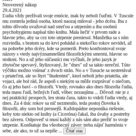
Neoverený nákup
29.4.2021
Ľudia vždy prežívali svoje emócie, inak by neboli ľuďmi. V Tuscule
mu zomrela jediná osoba, ktorú naozaj miloval - jeho dcéra. Iba z
tohto dôvodu uvažoval nad smrťou a utrpením a iba osobnú
psychohygienu napísal túto knihu. Mala liečiť v prvom rade a
hlavne jeho, aby sa cez toto utrpenie preniesol. Manželka sa s ním
rozviedla, s bratom sa do krvi pohádal a niekoľko rokov nevidel, až
na pohrebe jeho dcéry, kde sa pomerili. Preto konfrontoval svoje
názory s vtedy najvýznamnešími filozofickými smermi, hlavne so
stoikmi. No a už jeho súčasníci mu vyčítali, že jeho jazyk je
zbytočne spevavý, štylizovaný, že "dnes" už sa takto nereční. Túto
výčitku možno vnímať z dvoch strán. No a v Tusucle sa nestretával
s priateľmi, ale so štyri "študentmi", ktorí neboli jeho priatelia, ale
vojaci, ale bol rád, že aspoň s niekým sa môže rozprávať o niečom,
čo aj jeho baví - o filozofii. Vtedy, rovnako ako dnes filozofia ľudia,
teda masu ľudí, bežných ľudí, vôbec nezaujíma ... Dôvod: nie je z
nej praktický prospech, len strata času, takto to videli ľudia vtedy, aj
dnes. Za 4 tisíc rokov sa nič nezmenilo, teda postoj človeka k
filozofii, aby som bol presnejší. Každopádne neponúka riešenie,
keby toto niekto od knihy (a Ciceróna) čakal, iba úvahy a postrehy
bez záveru. Odpoveď si musí každý z nás sám ako prežiť to svoje
utrpenie. Konštatuje iba všeobecný záver: treba nájsť harmóniu v
sebe, ale ako, to už sa nepíše ...
Čítať viac