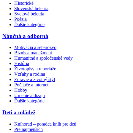
Historické
Slovenská beletria
Svetová beletria
Poézia
Ďalšie kategórie
Náučná a odborná
Motivácia a sebarozvoj
Biznis a manažment
Humanitné a spoločenské vedy
História
Životopisy a reportáže
Vzťahy a rodina
Zdravie a životný štýl
Počítače a internet
Hobby
Umenie a dizajn
Ďalšie kategórie
Deti a mládež
Knihorad – poradca kníh pre deti
Pre najmenších