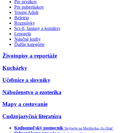
Pre prvákov
Pre pubertiakov
Young Adult
Beletria
Rozprávky
Sci-fi, fantasy a komiksy
Leporelá
Náučné knihy
Ďalšie kategórie
Životopisy a reportáže
Kuchárky
Učebnice a slovníky
Náboženstvo a ezoterika
Mapy a cestovanie
Cudzojazyčná literatúra
Knihomoľský pomocník
Spýtajte sa Sherlocka, čo čítať