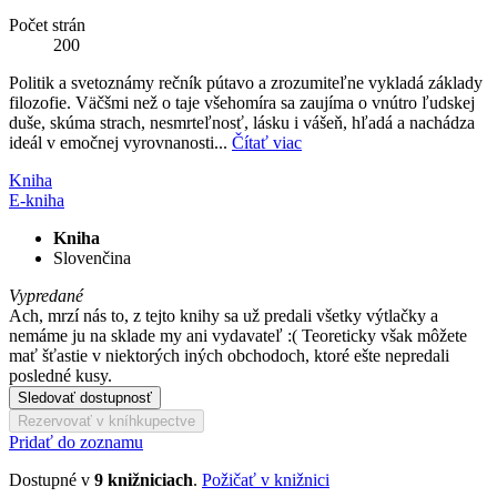
Počet strán
200
Politik a svetoznámy rečník pútavo a zrozumiteľne vykladá základy
filozofie. Väčšmi než o taje všehomíra sa zaujíma o vnútro ľudskej
duše, skúma strach, nesmrteľnosť, lásku i vášeň, hľadá a nachádza
ideál v emočnej vyrovnanosti...
Čítať viac
Kniha
E-kniha
Kniha
Slovenčina
Vypredané
Ach, mrzí nás to, z tejto knihy sa už predali všetky výtlačky a
nemáme ju na sklade my ani vydavateľ :( Teoreticky však môžete
mať šťastie v niektorých iných obchodoch, ktoré ešte nepredali
posledné kusy.
Sledovať dostupnosť
Rezervovať v kníhkupectve
Pridať do zoznamu
Dostupné v
9 knižniciach
.
Požičať v knižnici