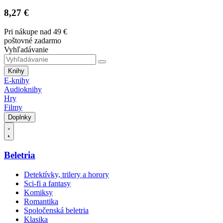
8,27 €
Pri nákupe nad 49 €
poštovné zadarmo
Vyhľadávanie
Knihy
E-knihy
Audioknihy
Hry
Filmy
Doplnky
Beletria
Detektívky, trilery a horory
Sci-fi a fantasy
Komiksy
Romantika
Spoločenská beletria
Klasika