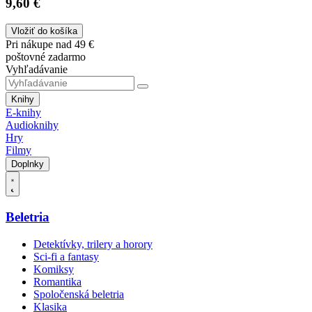
9,60 €
Vložiť do košíka
Pri nákupe nad 49 €
poštovné zadarmo
Vyhľadávanie
Knihy
E-knihy
Audioknihy
Hry
Filmy
Doplnky
Beletria
Detektívky, trilery a horory
Sci-fi a fantasy
Komiksy
Romantika
Spoločenská beletria
Klasika