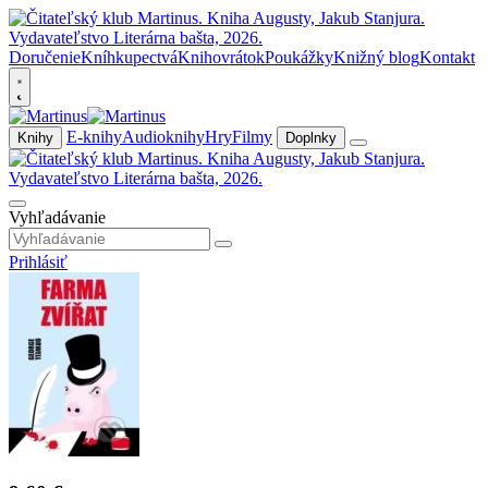
Doručenie
Kníhkupectvá
Knihovrátok
Poukážky
Knižný blog
Kontakt
E-knihy
Audioknihy
Hry
Filmy
Knihy
Doplnky
Vyhľadávanie
Prihlásiť