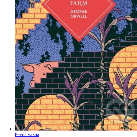
Pevná väzba