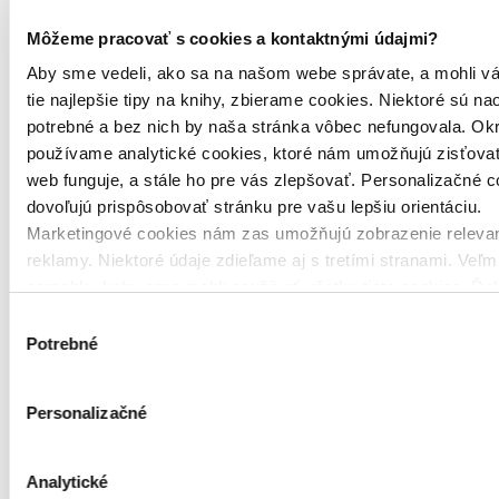
Môžeme pracovať s cookies a kontaktnými údajmi?
Aby sme vedeli, ako sa na našom webe správate, a mohli v
Pevná väzba
tie najlepšie tipy na knihy, zbierame cookies. Niektoré sú na
Slovenčina, 2023
Na sklade 3 ks
potrebné a bez nich by naša stránka vôbec nefungovala. Ok
Túto knihu máme síce aktuálne na sklade, máme však už iba
používame analytické cookies, ktoré nám umožňujú zisťovať
posledné kusy. Ak ju chcete mať rýchlo, ponáhľajte sa!
web funguje, a stále ho pre vás zlepšovať. Personalizačné 
Dodanie ďalších môže trvať dlhšie, zvyčajne do štyroch dní.
dovoľujú prispôsobovať stránku pre vašu lepšiu orientáciu.
13,60 €
Marketingové cookies nám zas umožňujú zobrazenie relevan
reklamy. Niektoré údaje zdieľame aj s tretími stranami. Veľ
Vložiť do košíka
pomohlo, keby sme mohli používať všetky tieto cookies. Ďa
Výber
Potrebné
súhlasu
Personalizačné
Analytické