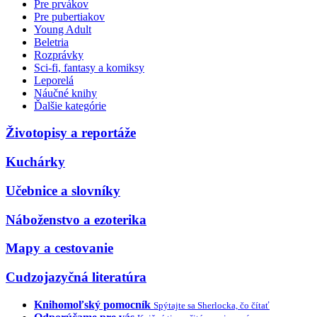
Pre prvákov
Pre pubertiakov
Young Adult
Beletria
Rozprávky
Sci-fi, fantasy a komiksy
Leporelá
Náučné knihy
Ďalšie kategórie
Životopisy a reportáže
Kuchárky
Učebnice a slovníky
Náboženstvo a ezoterika
Mapy a cestovanie
Cudzojazyčná literatúra
Knihomoľský pomocník
Spýtajte sa Sherlocka, čo čítať