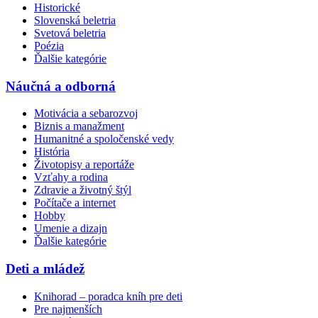
Historické
Slovenská beletria
Svetová beletria
Poézia
Ďalšie kategórie
Náučná a odborná
Motivácia a sebarozvoj
Biznis a manažment
Humanitné a spoločenské vedy
História
Životopisy a reportáže
Vzťahy a rodina
Zdravie a životný štýl
Počítače a internet
Hobby
Umenie a dizajn
Ďalšie kategórie
Deti a mládež
Knihorad – poradca kníh pre deti
Pre najmenších