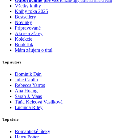
Odporúčame pre vás
Knižné tipy ušité na mieru vám
Všetky knihy
Knihy roka 2025
Bestsellery
Novinky
Pripravované
Akcie a zľavy
Kolekcie
BookTok
Mám záujem o titul
Top autori
Dominik Dán
Julie Caplin
Rebecca Yarros
Ana Huang
Sarah J. Maas
Táňa Keleová Vasilková
Lucinda Riley
Top série
Romantické úteky
Harry Potter