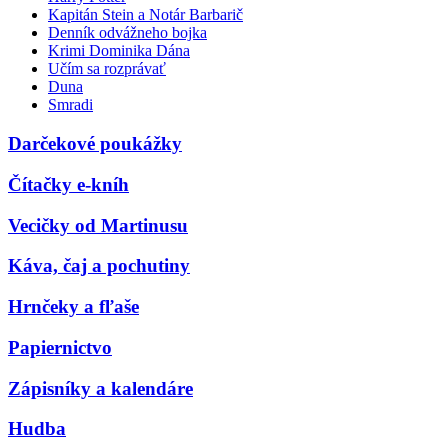
Kapitán Stein a Notár Barbarič
Denník odvážneho bojka
Krimi Dominika Dána
Učím sa rozprávať
Duna
Smradi
Darčekové poukážky
Čítačky e-kníh
Vecičky od Martinusu
Káva, čaj a pochutiny
Hrnčeky a fľaše
Papiernictvo
Zápisníky a kalendáre
Hudba