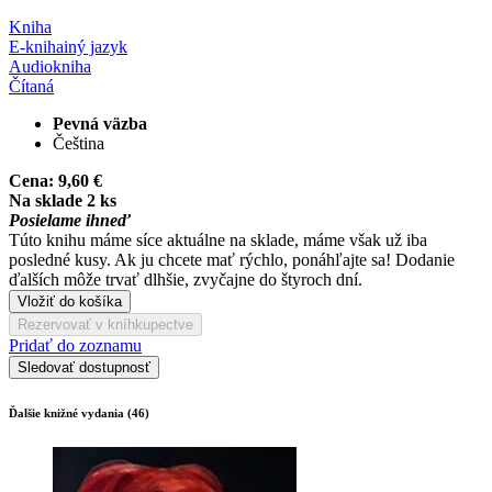
Kniha
E-kniha
iný jazyk
Audiokniha
Čítaná
Pevná väzba
Čeština
Cena:
9,60 €
Na sklade 2 ks
Posielame ihneď
Túto knihu máme síce aktuálne na sklade, máme však už iba
posledné kusy. Ak ju chcete mať rýchlo, ponáhľajte sa! Dodanie
ďalších môže trvať dlhšie, zvyčajne do štyroch dní.
Vložiť do košíka
Rezervovať v kníhkupectve
Pridať do zoznamu
Sledovať dostupnosť
Ďalšie knižné vydania (46)