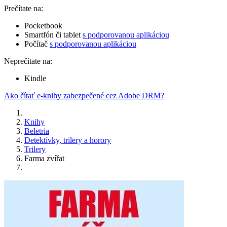
Prečítate na:
Pocketbook
Smartfón či tablet
s podporovanou aplikáciou
Počítač
s podporovanou aplikáciou
Neprečítate na:
Kindle
Ako čítať e-knihy zabezpečené cez Adobe DRM?
Knihy
Beletria
Detektívky, trilery a horory
Trilery
Farma zvířat