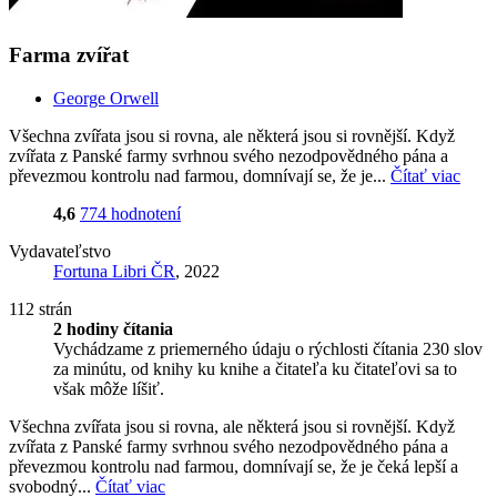
Farma zvířat
George Orwell
Všechna zvířata jsou si rovna, ale některá jsou si rovnější. Když
zvířata z Panské farmy svrhnou svého nezodpovědného pána a
převezmou kontrolu nad farmou, domnívají se, že je...
Čítať viac
4,6
774 hodnotení
Vydavateľstvo
Fortuna Libri ČR
, 2022
112 strán
2 hodiny čítania
Vychádzame z priemerného údaju o rýchlosti čítania 230 slov
za minútu, od knihy ku knihe a čitateľa ku čitateľovi sa to
však môže líšiť.
Všechna zvířata jsou si rovna, ale některá jsou si rovnější. Když
zvířata z Panské farmy svrhnou svého nezodpovědného pána a
převezmou kontrolu nad farmou, domnívají se, že je čeká lepší a
svobodný...
Čítať viac