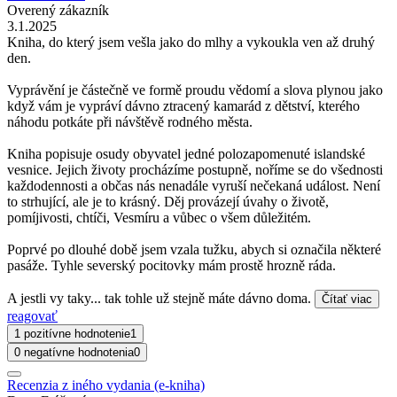
Overený zákazník
3.1.2025
Kniha, do který jsem vešla jako do mlhy a vykoukla ven až druhý
den.
Vyprávění je částečně ve formě proudu vědomí a slova plynou jako
když vám je vypráví dávno ztracený kamarád z dětství, kterého
náhodu potkáte při návštěvě rodného města.
Kniha popisuje osudy obyvatel jedné polozapomenuté islandské
vesnice. Jejich životy procházíme postupně, noříme se do všednosti
každodennosti a občas nás nenadále vyruší nečekaná událost. Není
to strhující, ale je to krásný. Děj provázejí úvahy o životě,
pomíjivosti, chtíči, Vesmíru a vůbec o všem důležitém.
Poprvé po dlouhé době jsem vzala tužku, abych si označila některé
pasáže. Tyhle severský pocitovky mám prostě hrozně ráda.
A jestli vy taky... tak tohle už stejně máte dávno doma.
Čítať viac
reagovať
1 pozitívne hodnotenie
1
0 negatívne hodnotenia
0
Recenzia z iného vydania (e-kniha)