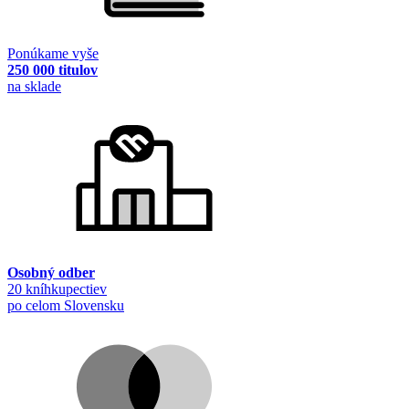
Ponúkame vyše
250 000 titulov
na sklade
Osobný odber
20 kníhkupectiev
po celom Slovensku