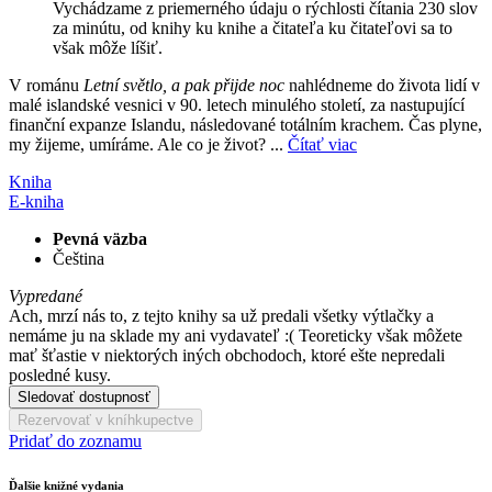
Vychádzame z priemerného údaju o rýchlosti čítania 230 slov
za minútu, od knihy ku knihe a čitateľa ku čitateľovi sa to
však môže líšiť.
V románu
Letní světlo, a pak přijde noc
nahlédneme do života lidí v
malé islandské vesnici v 90. letech minulého století, za nastupující
finanční expanze Islandu, následované totálním krachem. Čas plyne,
my žijeme, umíráme. Ale co je život? ...
Čítať viac
Kniha
E-kniha
Pevná väzba
Čeština
Vypredané
Ach, mrzí nás to, z tejto knihy sa už predali všetky výtlačky a
nemáme ju na sklade my ani vydavateľ :( Teoreticky však môžete
mať šťastie v niektorých iných obchodoch, ktoré ešte nepredali
posledné kusy.
Sledovať dostupnosť
Rezervovať v kníhkupectve
Pridať do zoznamu
Ďalšie knižné vydania