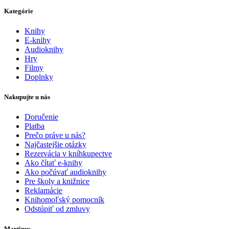
Kategórie
Knihy
E-knihy
Audioknihy
Hry
Filmy
Doplnky
Nakupujte u nás
Doručenie
Platba
Prečo práve u nás?
Najčastejšie otázky
Rezervácia v kníhkupectve
Ako čítať e-knihy
Ako počúvať audioknihy
Pre školy a knižnice
Reklamácie
Knihomoľský pomocník
Odstúpiť od zmluvy
Martinus