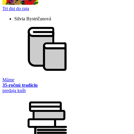
Tri dni do raja
Silvia Bystričanová
Máme
35-ročnú tradíciu
predaja kníh