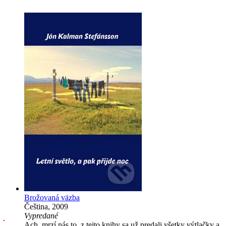
Brožovaná väzba
Čeština, 2009
Vypredané
Ach, mrzí nás to, z tejto knihy sa už predali všetky výtlačky a