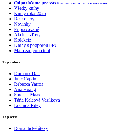
Odporúčame pre vás
Knižné tipy ušité na mieru vám
Všetky knihy
Knihy roka 2025
Bestsellery
Novinky
Pripravované
Akcie a zľavy
Kolekcie
Knihy s podporou FPU
Mám záujem o titul
Top autori
Dominik Dán
Julie Caplin
Rebecca Yarros
Ana Huang
Sarah J. Maas
Táňa Keleová Vasilková
Lucinda Riley
Top série
Romantické úteky