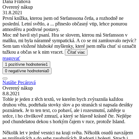
Dana Fráňová
Overený nákup
31.8.2021
První knížka, kterou jsem od Stefanssona četla, a rozhodně ne
poslední. Letní světlo, a ... přineslo občasný vtip, lehce ponurou
atmosféru a podivné postavy.
Moc mě bavil styl psaní. Hra se slovem, kterou má Stefansson v
malíku, mi byla náramně sympatická. A co se mi zamlouvalo nejvíc?
Sem tam vložené hluboké myšlenky, které jsem měla chuť si označit
tužkou a občas se k nim vracet.
Čítať viac
reagovať
1 pozitívne hodnotenie
1
0 negatívne hodnotenia
0
Natálie Pecárová
Overený nákup
8.8.2021
Tohle je jeden z těch textů, ve kterém bych zvýraznila každou
druhou větu, podtrhala stovky slov a po stranách si napsala desítky
poznámek. Je to ten text, co pobaví, ale i rozesmutní, zahřeje u
srdce, i ho chvilkově zmrazí, a který se hlavně krásně čte. Nejlépe
pod chundelatou dekou s horkým čajem v ruce, protože Island.
Několik let v jedné vesnici na kraji světa. Několik osudů navzájem
se prolínajících a do sebe zasahujících. Radosti i bolesti. Strach i