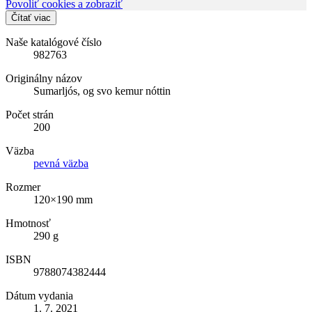
Povoliť cookies a zobraziť
Čítať viac
Naše katalógové číslo
982763
Originálny názov
Sumarljós, og svo kemur nóttin
Počet strán
200
Väzba
pevná väzba
Rozmer
120×190 mm
Hmotnosť
290 g
ISBN
9788074382444
Dátum vydania
1. 7. 2021