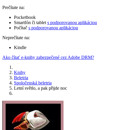
Prečítate na:
Pocketbook
Smartfón či tablet
s podporovanou aplikáciou
Počítač
s podporovanou aplikáciou
Neprečítate na:
Kindle
Ako čítať e-knihy zabezpečené cez Adobe DRM?
Knihy
Beletria
Spoločenská beletria
Letní světlo, a pak přijde noc