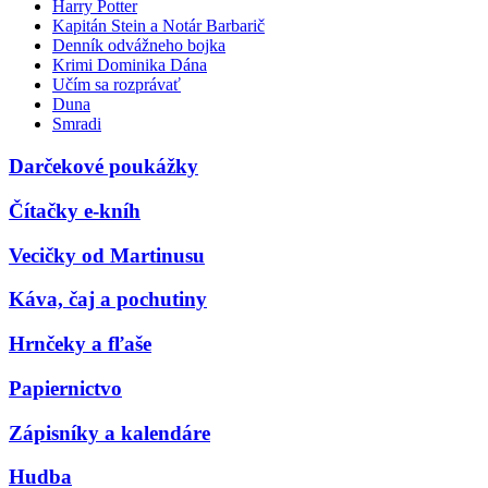
Harry Potter
Kapitán Stein a Notár Barbarič
Denník odvážneho bojka
Krimi Dominika Dána
Učím sa rozprávať
Duna
Smradi
Darčekové poukážky
Čítačky e-kníh
Vecičky od Martinusu
Káva, čaj a pochutiny
Hrnčeky a fľaše
Papiernictvo
Zápisníky a kalendáre
Hudba