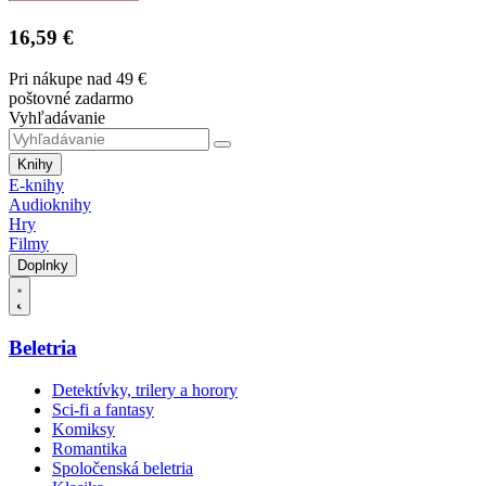
16,59 €
Pri nákupe nad 49 €
poštovné zadarmo
Vyhľadávanie
Knihy
E-knihy
Audioknihy
Hry
Filmy
Doplnky
Beletria
Detektívky, trilery a horory
Sci-fi a fantasy
Komiksy
Romantika
Spoločenská beletria