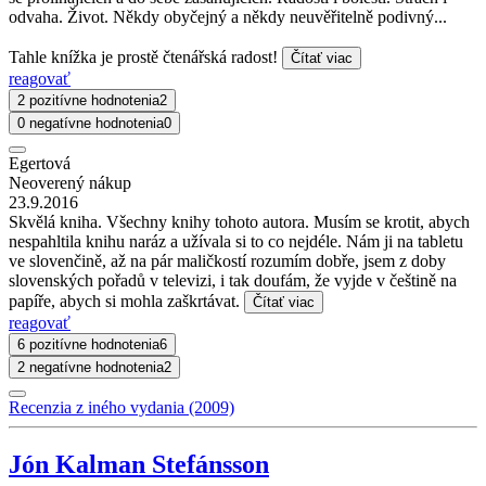
odvaha. Život. Někdy obyčejný a někdy neuvěřitelně podivný...
Tahle knížka je prostě čtenářská radost!
Čítať viac
reagovať
2 pozitívne hodnotenia
2
0 negatívne hodnotenia
0
Egertová
Neoverený nákup
23.9.2016
Skvělá kniha. Všechny knihy tohoto autora. Musím se krotit, abych
nespahltila knihu naráz a užívala si to co nejdéle. Nám ji na tabletu
ve slovenčině, až na pár maličkostí rozumím dobře, jsem z doby
slovenských pořadů v televizi, i tak doufám, že vyjde v češtině na
papíře, abych si mohla zaškrtávat.
Čítať viac
reagovať
6 pozitívne hodnotenia
6
2 negatívne hodnotenia
2
Recenzia z iného vydania (2009)
Jón Kalman Stefánsson