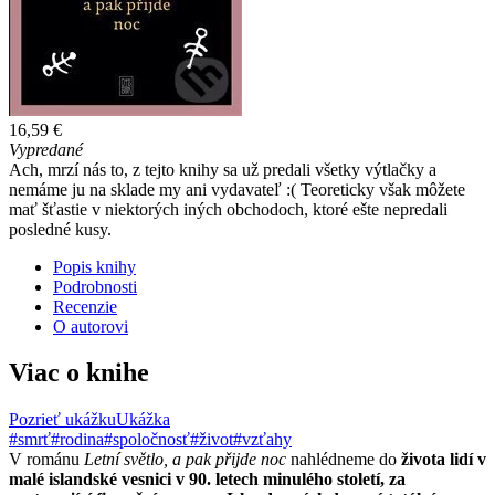
16,59 €
Vypredané
Ach, mrzí nás to, z tejto knihy sa už predali všetky výtlačky a
nemáme ju na sklade my ani vydavateľ :( Teoreticky však môžete
mať šťastie v niektorých iných obchodoch, ktoré ešte nepredali
posledné kusy.
Popis knihy
Podrobnosti
Recenzie
O autorovi
Viac o knihe
Pozrieť ukážku
Ukážka
#smrť
#rodina
#spoločnosť
#život
#vzťahy
V románu
Letní světlo, a pak přijde noc
nahlédneme do
života lidí v
malé islandské vesnici v 90. letech minulého století, za