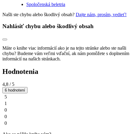
Spoločenská beletria
Našli ste chybu alebo škodlivý obsah?
Dajte nám, prosím, vedieť!
Nahlásiť chybu alebo škodlivý obsah
Máte o knihe viac informácií ako je na tejto stránke alebo ste našli
chybu? Budeme vám veľmi vďační, ak nám pomôžete s doplnením
informácií na našich stránkach.
Hodnotenia
4,8
/ 5
6 hodnotení
5
1
0
0
0