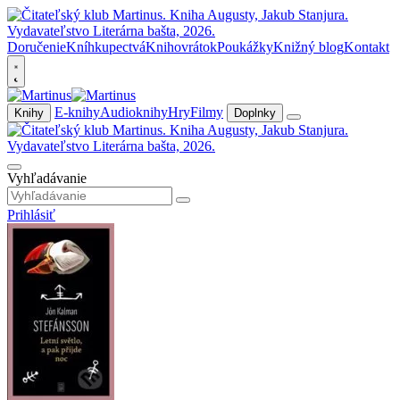
Doručenie
Kníhkupectvá
Knihovrátok
Poukážky
Knižný blog
Kontakt
E-knihy
Audioknihy
Hry
Filmy
Knihy
Doplnky
Vyhľadávanie
Prihlásiť