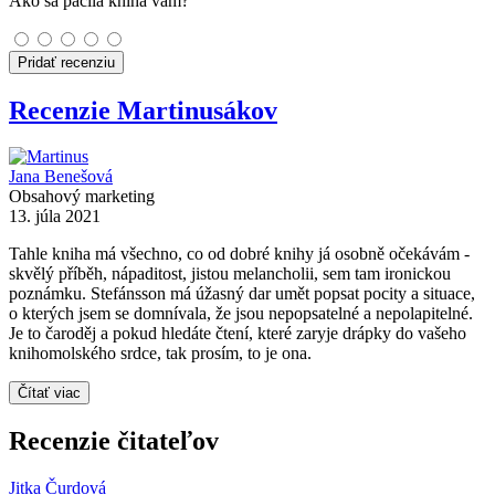
Ako sa páčila kniha vám?
Pridať recenziu
Recenzie Martinusákov
Jana Benešová
Obsahový marketing
13. júla 2021
Tahle kniha má všechno, co od dobré knihy já osobně očekávám -
skvělý příběh, nápaditost, jistou melancholii, sem tam ironickou
poznámku. Stefánsson má úžasný dar umět popsat pocity a situace,
o kterých jsem se domnívala, že jsou nepopsatelné a nepolapitelné.
Je to čaroděj a pokud hledáte čtení, které zaryje drápky do vašeho
knihomolského srdce, tak prosím, to je ona.
Čítať viac
Recenzie čitateľov
Jitka Čurdová