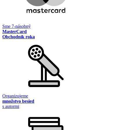
Sme 7-násobný
MasterCard
Obchodník roka
Organizujeme
množstvo besied
s autormi