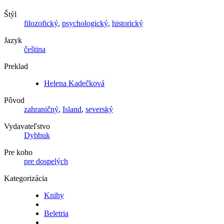
Štýl
filozofický
,
psychologický
,
historický
Jazyk
čeština
Preklad
Helena Kadečková
Pôvod
zahraničný
,
Island
,
severský
Vydavateľstvo
Dybbuk
Pre koho
pre dospelých
Kategorizácia
Knihy
Beletria