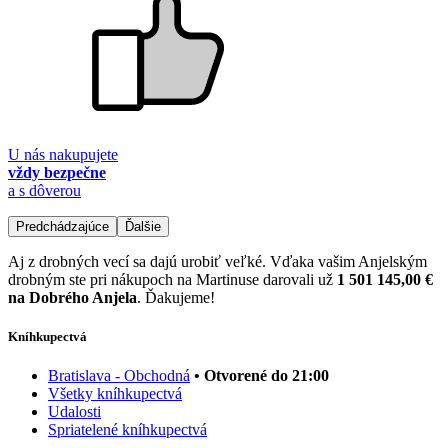
U nás nakupujete
vždy bezpečne
a s dôverou
Predchádzajúce
Ďalšie
Aj z drobných vecí sa dajú urobiť veľké. Vďaka vašim Anjelským
drobným ste pri nákupoch na Martinuse darovali už
1 501 145,00 €
na Dobrého Anjela
. Ďakujeme!
Kníhkupectvá
Bratislava - Obchodná
• Otvorené do 21:00
Všetky kníhkupectvá
Udalosti
Spriatelené kníhkupectvá