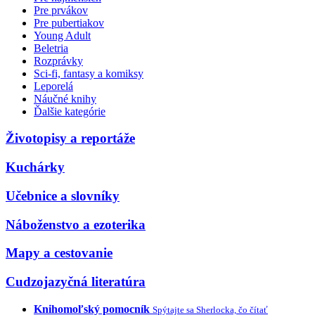
Pre prvákov
Pre pubertiakov
Young Adult
Beletria
Rozprávky
Sci-fi, fantasy a komiksy
Leporelá
Náučné knihy
Ďalšie kategórie
Životopisy a reportáže
Kuchárky
Učebnice a slovníky
Náboženstvo a ezoterika
Mapy a cestovanie
Cudzojazyčná literatúra
Knihomoľský pomocník
Spýtajte sa Sherlocka, čo čítať