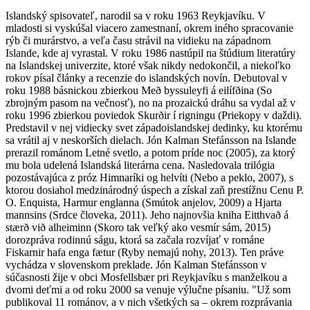
Islandský spisovateľ, narodil sa v roku 1963 Reykjavíku. V
mladosti si vyskúšal viacero zamestnaní, okrem iného spracovanie
rýb či murárstvo, a veľa času strávil na vidieku na západnom
Islande, kde aj vyrastal. V roku 1986 nastúpil na štúdium literatúry
na Islandskej univerzite, ktoré však nikdy nedokončil, a niekoľko
rokov písal články a recenzie do islandských novín. Debutoval v
roku 1988 básnickou zbierkou Með byssuleyfi á eilífðina (So
zbrojným pasom na večnosť), no na prozaickú dráhu sa vydal až v
roku 1996 zbierkou poviedok Skurðir í rigningu (Priekopy v daždi).
Predstavil v nej vidiecky svet západoislandskej dedinky, ku ktorému
sa vrátil aj v neskorších dielach. Jón Kalman Stefánsson na Islande
prerazil románom Letné svetlo, a potom príde noc (2005), za ktorý
mu bola udelená Islandská literárna cena. Nasledovala trilógia
pozostávajúca z próz Himnaríki og helvíti (Nebo a peklo, 2007), s
ktorou dosiahol medzinárodný úspech a získal zaň prestížnu Cenu P.
O. Enquista, Harmur englanna (Smútok anjelov, 2009) a Hjarta
mannsins (Srdce človeka, 2011). Jeho najnovšia kniha Eitthvað á
stærð við alheiminn (Skoro tak veľký ako vesmír sám, 2015)
dorozpráva rodinnú ságu, ktorá sa začala rozvíjať v románe
Fiskarnir hafa enga fætur (Ryby nemajú nohy, 2013). Ten práve
vychádza v slovenskom preklade. Jón Kalman Stefánsson v
súčasnosti žije v obci Mosfellsbær pri Reykjavíku s manželkou a
dvomi deťmi a od roku 2000 sa venuje výlučne písaniu. "Už som
publikoval 11 románov, a v nich všetkých sa – okrem rozprávania