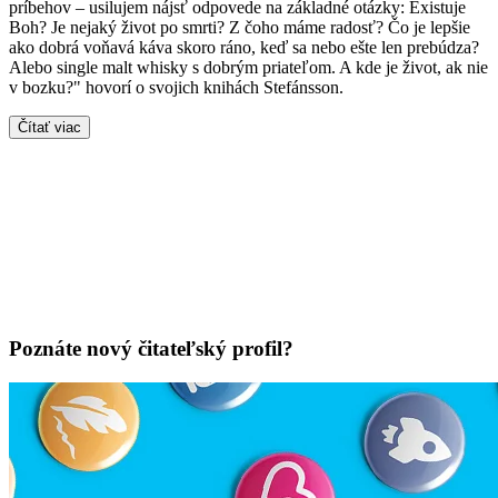
príbehov – usilujem nájsť odpovede na základné otázky: Existuje
Boh? Je nejaký život po smrti? Z čoho máme radosť? Čo je lepšie
ako dobrá voňavá káva skoro ráno, keď sa nebo ešte len prebúdza?
Alebo single malt whisky s dobrým priateľom. A kde je život, ak nie
v bozku?" hovorí o svojich knihách Stefánsson.
Čítať viac
Poznáte nový čitateľský profil?