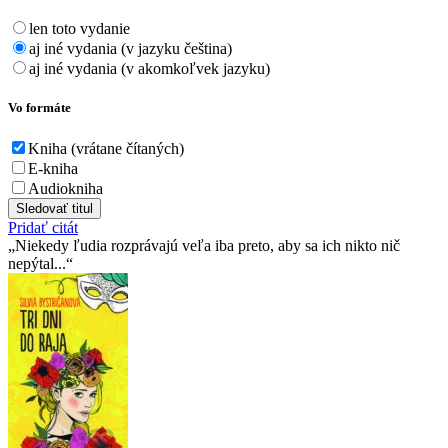
len toto vydanie
aj iné vydania (v jazyku čeština)
aj iné vydania (v akomkoľvek jazyku)
Vo formáte
Kniha (vrátane čítaných)
E-kniha
Audiokniha
Sledovať titul
Pridať citát
Niekedy ľudia rozprávajú veľa iba preto, aby sa ich nikto nič
nepýtal...