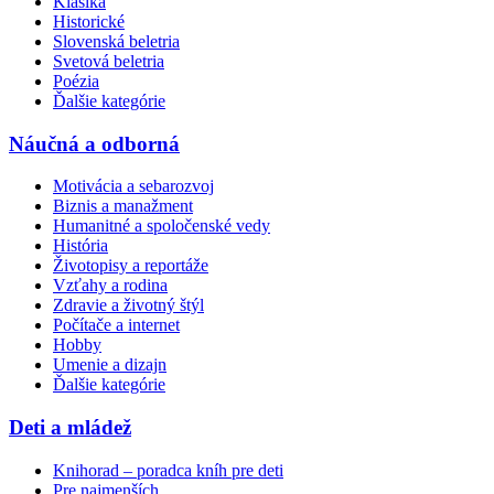
Klasika
Historické
Slovenská beletria
Svetová beletria
Poézia
Ďalšie kategórie
Náučná a odborná
Motivácia a sebarozvoj
Biznis a manažment
Humanitné a spoločenské vedy
História
Životopisy a reportáže
Vzťahy a rodina
Zdravie a životný štýl
Počítače a internet
Hobby
Umenie a dizajn
Ďalšie kategórie
Deti a mládež
Knihorad – poradca kníh pre deti
Pre najmenších