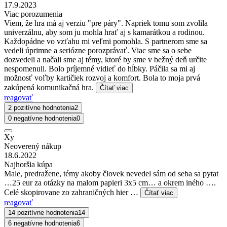
17.9.2023
Viac porozumenia
Viem, že hra má aj verziu "pre páry". Napriek tomu som zvolila
univerzálnu, aby som ju mohla hrať aj s kamarátkou a rodinou.
Každopádne vo vzťahu mi veľmi pomohla. S partnerom sme sa
vedeli úprimne a seriózne porozprávať. Viac sme sa o sebe
dozvedeli a načali sme aj témy, ktoré by sme v bežný deň určite
nespomenuli. Bolo príjemné vidieť do hĺbky. Páčila sa mi aj
možnosť voľby kartičiek rozvoj a komfort. Bola to moja prvá
zakúpená komunikačná hra.
Čítať viac
reagovať
2 pozitívne hodnotenia
2
0 negatívne hodnotenia
0
Xy
Neoverený nákup
18.6.2022
Najhoršia kúpa
Male, predražene, témy akoby človek nevedel sám od seba sa pytat
…25 eur za otázky na malom papieri 3x5 cm… a okrem iného ….
Celé skopirovane zo zahraničných hier …
Čítať viac
reagovať
14 pozitívne hodnotenia
14
6 negatívne hodnotenia
6