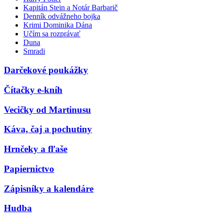
Kapitán Stein a Notár Barbarič
Denník odvážneho bojka
Krimi Dominika Dána
Učím sa rozprávať
Duna
Smradi
Darčekové poukážky
Čítačky e-kníh
Vecičky od Martinusu
Káva, čaj a pochutiny
Hrnčeky a fľaše
Papiernictvo
Zápisníky a kalendáre
Hudba