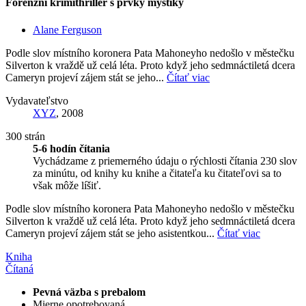
Forenzní krimithriller s prvky mystiky
Alane Ferguson
Podle slov místního koronera Pata Mahoneyho nedošlo v městečku
Silverton k vraždě už celá léta. Proto když jeho sedmnáctiletá dcera
Cameryn projeví zájem stát se jeho...
Čítať viac
Vydavateľstvo
XYZ
, 2008
300 strán
5-6 hodín čítania
Vychádzame z priemerného údaju o rýchlosti čítania 230 slov
za minútu, od knihy ku knihe a čitateľa ku čitateľovi sa to
však môže líšiť.
Podle slov místního koronera Pata Mahoneyho nedošlo v městečku
Silverton k vraždě už celá léta. Proto když jeho sedmnáctiletá dcera
Cameryn projeví zájem stát se jeho asistentkou...
Čítať viac
Kniha
Čítaná
Pevná väzba s prebalom
Mierne opotrebovaná