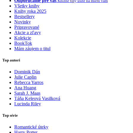
Odporúčame pre vás
Knižné tipy ušité na mieru vám
Všetky knihy
Knihy roka 2025
Bestsellery
Novinky
Pripravované
Akcie a zľavy
Kolekcie
BookTok
Mám záujem o titul
Top autori
Dominik Dán
Julie Caplin
Rebecca Yarros
Ana Huang
Sarah J. Maas
Táňa Keleová Vasilková
Lucinda Riley
Top série
Romantické úteky
Harry Potter