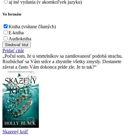
aj iné vydania (v akomkoľvek jazyku)
Vo formáte
Kniha (vrátane čítaných)
E-kniha
Audiokniha
Sledovať titul
Pridať citát
Počul som, že u smrtelní­kov sa zamilovanosť podobá strachu.
Rozbúchať sa Vám srdce a zbystrí­te všetky zmysly. Dostanete
závrat a často Vám dokonca prí­de zle. Je to tak?
Skazený kráľ