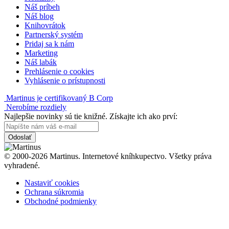
Náš príbeh
Náš blog
Knihovrátok
Partnerský systém
Pridaj sa k nám
Marketing
Náš labák
Prehlásenie o cookies
Vyhlásenie o prístupnosti
Martinus je certifikovaný B Corp
Nerobíme rozdiely
Najlepšie novinky sú tie knižné. Získajte ich ako prví:
Odoslať
© 2000-2026 Martinus. Internetové kníhkupectvo. Všetky práva
vyhradené.
Nastaviť cookies
Ochrana súkromia
Obchodné podmienky