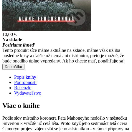
10,00 €
Na sklade
Posielame ihneď
Tento produkt síce máme aktuálne na sklade, máme však už iba
posledné kusy a ďalšie už nemá ani distribútor, preto je možné, že
bude onedlho úplne vypredaný. Ak ho chcete mať, ponáhľajte sa!
Do košíka
Popis knihy
Podrobnosti
Recenzie
Vydavateľstvo
Viac o knihe
Podle slov místního koronera Pata Mahoneyho nedošlo v městečku
Silverton k vraždě už celá léta. Proto když jeho sedmnáctiletá dcera
Cameryn projeví zájem stát se jeho asistentkou - v rámci přípravy na