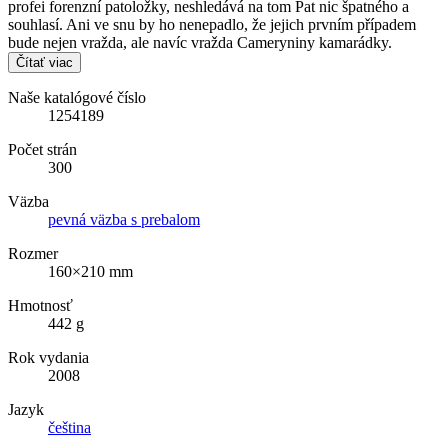
profei forenzní patoložky, neshledává na tom Pat nic špatného a
souhlasí. Ani ve snu by ho nenepadlo, že jejich prvním případem
bude nejen vražda, ale navíc vražda Cameryniny kamarádky.
Čítať viac
Naše katalógové číslo
1254189
Počet strán
300
Väzba
pevná väzba s prebalom
Rozmer
160×210 mm
Hmotnosť
442 g
Rok vydania
2008
Jazyk
čeština