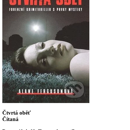
Čtvrtá oběť
Čítaná