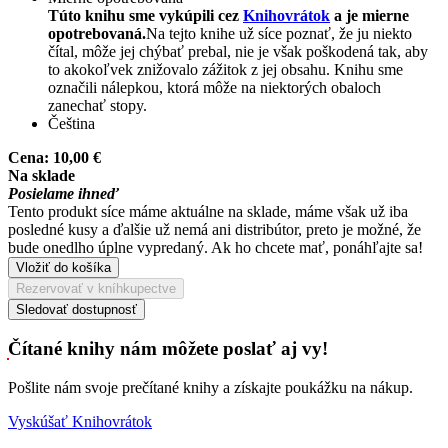
Túto knihu sme vykúpili cez
Knihovrátok
a je mierne
opotrebovaná.
Na tejto knihe už síce poznať, že ju niekto
čítal, môže jej chýbať prebal, nie je však poškodená tak, aby
to akokoľvek znižovalo zážitok z jej obsahu. Knihu sme
označili nálepkou, ktorá môže na niektorých obaloch
zanechať stopy.
Čeština
Cena:
10,00 €
Na sklade
Posielame ihneď
Tento produkt síce máme aktuálne na sklade, máme však už iba
posledné kusy a ďalšie už nemá ani distribútor, preto je možné, že
bude onedlho úplne vypredaný. Ak ho chcete mať, ponáhľajte sa!
Vložiť do košíka
Rezervovať v kníhkupectve
Sledovať dostupnosť
Čítané knihy nám môžete poslať aj vy!
Pošlite nám svoje prečítané knihy a získajte poukážku na nákup.
Vyskúšať Knihovrátok