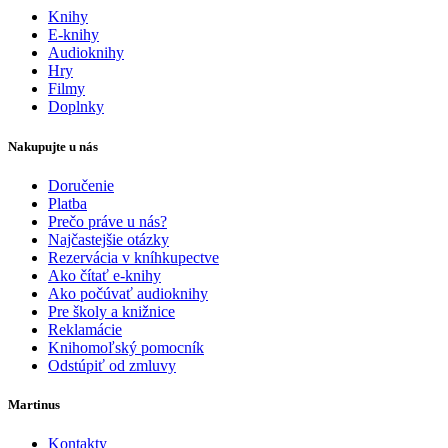
Knihy
E-knihy
Audioknihy
Hry
Filmy
Doplnky
Nakupujte u nás
Doručenie
Platba
Prečo práve u nás?
Najčastejšie otázky
Rezervácia v kníhkupectve
Ako čítať e-knihy
Ako počúvať audioknihy
Pre školy a knižnice
Reklamácie
Knihomoľský pomocník
Odstúpiť od zmluvy
Martinus
Kontakty