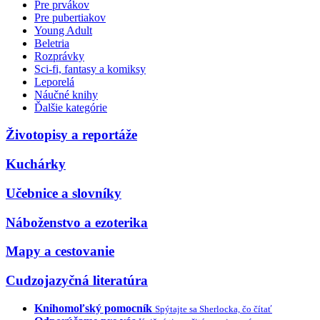
Pre prvákov
Pre pubertiakov
Young Adult
Beletria
Rozprávky
Sci-fi, fantasy a komiksy
Leporelá
Náučné knihy
Ďalšie kategórie
Životopisy a reportáže
Kuchárky
Učebnice a slovníky
Náboženstvo a ezoterika
Mapy a cestovanie
Cudzojazyčná literatúra
Knihomoľský pomocník
Spýtajte sa Sherlocka, čo čítať