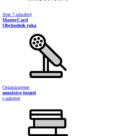
Sme 7-násobný
MasterCard
Obchodník roka
Organizujeme
množstvo besied
s autormi