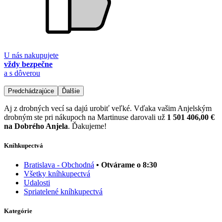
U nás nakupujete
vždy bezpečne
a s dôverou
Predchádzajúce
Ďalšie
Aj z drobných vecí sa dajú urobiť veľké. Vďaka vašim Anjelským
drobným ste pri nákupoch na Martinuse darovali už
1 501 406,00 €
na Dobrého Anjela
. Ďakujeme!
Kníhkupectvá
Bratislava - Obchodná
• Otvárame o 8:30
Všetky kníhkupectvá
Udalosti
Spriatelené kníhkupectvá
Kategórie