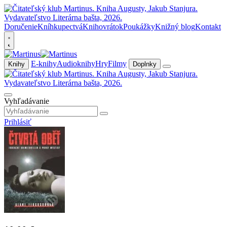
Doručenie
Kníhkupectvá
Knihovrátok
Poukážky
Knižný blog
Kontakt
E-knihy
Audioknihy
Hry
Filmy
Knihy
Doplnky
Vyhľadávanie
Prihlásiť