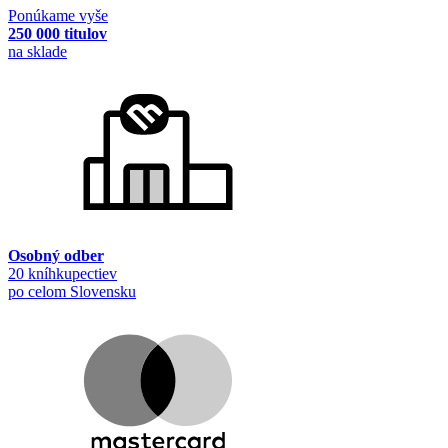
Ponúkame vyše
250 000 titulov
na sklade
Osobný odber
20 kníhkupectiev
po celom Slovensku