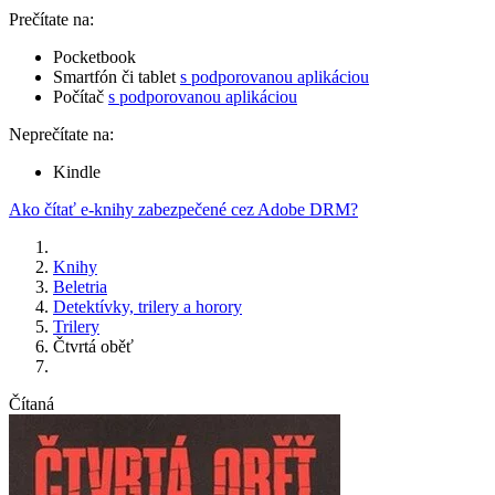
Prečítate na:
Pocketbook
Smartfón či tablet
s podporovanou aplikáciou
Počítač
s podporovanou aplikáciou
Neprečítate na:
Kindle
Ako čítať e-knihy zabezpečené cez Adobe DRM?
Knihy
Beletria
Detektívky, trilery a horory
Trilery
Čtvrtá oběť
Čítaná