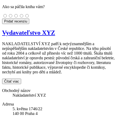
Ako sa páčila kniha vám?
Pridať recenziu
Vydavateľstvo XYZ
NAKLADATELSTVÍ XYZ patří k nejvýznamnějším a
nejúspěšnějším nakladatelstvím v České republice. Na trhu působí
od roku 2004 a celkově už přineslo víc než 1000 titulů. Škála titulů
nakladatelství je opravdu pestrá: původní česká a zahraniční beletrie,
historické romány, autorizované životopisy či rozhovory, literatura
faktu, historické publikace, výpravné encyklopedie či komiksy,
nechybí ani knihy pro děti a mládež.
Čítať viac
Obchodný názov
Nakladatelství XYZ
Adresa
5. května 1746/22
140 00 Praha 4