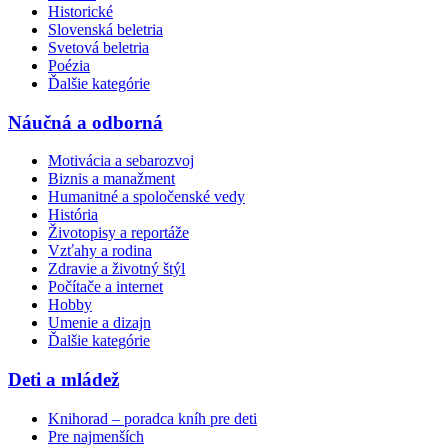
Historické
Slovenská beletria
Svetová beletria
Poézia
Ďalšie kategórie
Náučná a odborná
Motivácia a sebarozvoj
Biznis a manažment
Humanitné a spoločenské vedy
História
Životopisy a reportáže
Vzťahy a rodina
Zdravie a životný štýl
Počítače a internet
Hobby
Umenie a dizajn
Ďalšie kategórie
Deti a mládež
Knihorad – poradca kníh pre deti
Pre najmenších