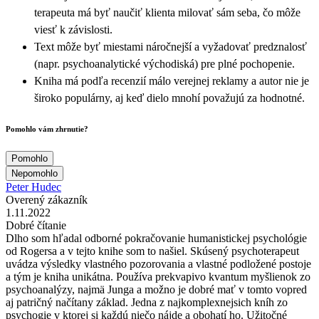
terapeuta má byť naučiť klienta milovať sám seba, čo môže
viesť k závislosti.
Text môže byť miestami náročnejší a vyžadovať predznalosť
(napr. psychoanalytické východiská) pre plné pochopenie.
Kniha má podľa recenzií málo verejnej reklamy a autor nie je
široko populárny, aj keď dielo mnohí považujú za hodnotné.
Pomohlo vám zhrnutie?
Pomohlo
Nepomohlo
Peter Hudec
Overený zákazník
1.11.2022
Dobré čítanie
Dlho som hľadal odborné pokračovanie humanistickej psychológie
od Rogersa a v tejto knihe som to našiel. Skúsený psychoterapeut
uvádza výsledky vlastného pozorovania a vlastné podložené postoje
a tým je kniha unikátna. Používa prekvapivo kvantum myšlienok zo
psychoanalýzy, najmä Junga a možno je dobré mať v tomto vopred
aj patričný načítany základ. Jedna z najkomplexnejsich kníh zo
psychogie v ktorej si každú niečo nájde a obohatí ho. Užitočné