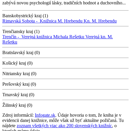
zabývá novou psychologií lásky, tradičních hodnot a duchovního...
Banskobystrický kraj (1)
Rimavská Sobota -
Knižnica M. Hrebendu
Kn. M. Hrebendu
Trenčiansky kraj (1)
Trenčín -
Verejná knižnica Michala Rešetku
Verejná kn. M.
Rešetku
Bratislavský kraj (0)
Košický kraj (0)
Nitriansky kraj (0)
Prešovský kraj (0)
Trnavský kraj (0)
Žilinský kraj (0)
Zdroj informácií:
Infogate.sk
. Údaje hovoria o tom, že kniha je v
evidencii danej knižnice, môže však už byť aktuálne požičaná. Tu
nájdete
zoznam všetkých viac ako 200 slovenských knižníc
, o
ktorých máme údaje.