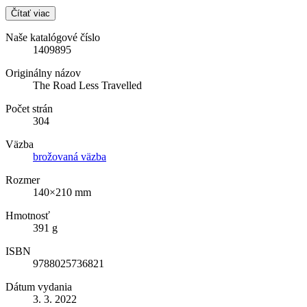
Čítať viac
Naše katalógové číslo
1409895
Originálny názov
The Road Less Travelled
Počet strán
304
Väzba
brožovaná väzba
Rozmer
140×210 mm
Hmotnosť
391 g
ISBN
9788025736821
Dátum vydania
3. 3. 2022