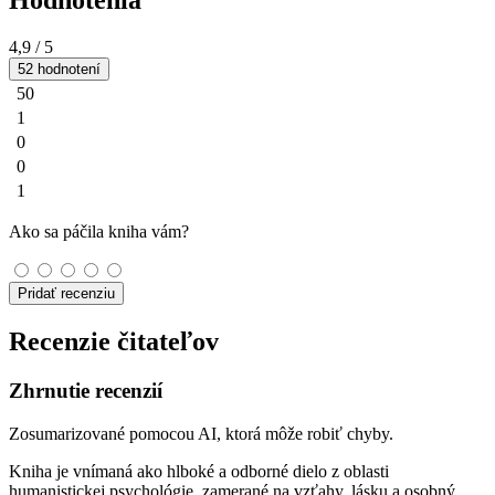
Hodnotenia
4,9
/ 5
52 hodnotení
50
1
0
0
1
Ako sa páčila kniha vám?
Pridať recenziu
Recenzie čitateľov
Zhrnutie recenzií
Zosumarizované pomocou AI, ktorá môže robiť chyby.
Kniha je vnímaná ako hlboké a odborné dielo z oblasti
humanistickej psychológie, zamerané na vzťahy, lásku a osobný