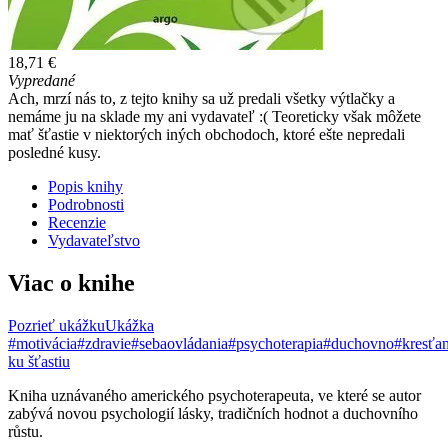
18,71 €
Vypredané
Ach, mrzí nás to, z tejto knihy sa už predali všetky výtlačky a
nemáme ju na sklade my ani vydavateľ :( Teoreticky však môžete
mať šťastie v niektorých iných obchodoch, ktoré ešte nepredali
posledné kusy.
Popis knihy
Podrobnosti
Recenzie
Vydavateľstvo
Viac o knihe
Pozrieť ukážku
Ukážka
#motivácia
#zdravie
#sebaovládania
#psychoterapia
#duchovno
#kresťa
ku šťastiu
Kniha uznávaného amerického psychoterapeuta, ve které se autor
zabývá novou psychologií lásky, tradičních hodnot a duchovního
růstu.