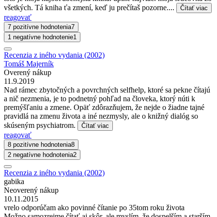
všetkých. Tá kniha ťa zmení, keď ju prečítaš pozorne....
Čítať viac
reagovať
7 pozitívne hodnotenia
7
1 negatívne hodnotenie
1
Recenzia z iného vydania (2002)
Tomáš Majerník
Overený nákup
11.9.2019
Nad rámec zbytočných a povrchných selfhelp, ktoré sa pekne čítajú
a nič nezmenia, je to podnetný pohľad na človeka, ktorý núti k
premýšľaniu a zmene. Opäť zdôrazňujem, že nejde o žiadne tajné
pravidlá na zmenu života a iné nezmysly, ale o knižný dialóg so
skúseným psychiatrom.
Čítať viac
reagovať
8 pozitívne hodnotenia
8
2 negatívne hodnotenia
2
Recenzia z iného vydania (2002)
gabika
Neoverený nákup
10.11.2015
vrelo odporúčam ako povinné čítanie po 35tom roku života
Možno samozrejme čítať aj skôr, ale myslím, že dospelším a starším