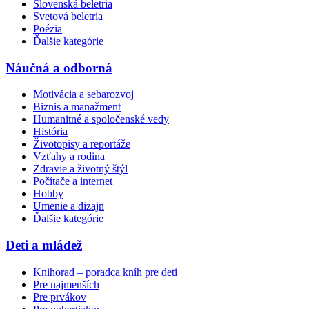
Slovenská beletria
Svetová beletria
Poézia
Ďalšie kategórie
Náučná a odborná
Motivácia a sebarozvoj
Biznis a manažment
Humanitné a spoločenské vedy
História
Životopisy a reportáže
Vzťahy a rodina
Zdravie a životný štýl
Počítače a internet
Hobby
Umenie a dizajn
Ďalšie kategórie
Deti a mládež
Knihorad – poradca kníh pre deti
Pre najmenších
Pre prvákov