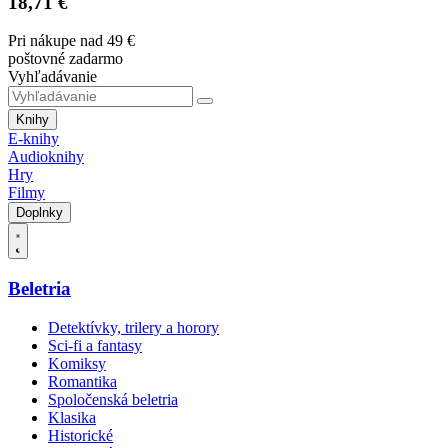
18,71 €
Pri nákupe nad 49 €
poštovné zadarmo
Vyhľadávanie
Knihy
E-knihy
Audioknihy
Hry
Filmy
Doplnky
Beletria
Detektívky, trilery a horory
Sci-fi a fantasy
Komiksy
Romantika
Spoločenská beletria
Klasika
Historické