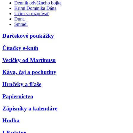
Denník odvážneho bojka
Krimi Dominika Dána
Učím sa rozprávať
Duna
Smradi
Darčekové poukážky
Čítačky e-kníh
Vecičky od Martinusu
Káva, čaj a pochutiny
Hrnčeky a fľaše
Papiernictvo
Zápisníky a kalendáre
Hudba
LP platne