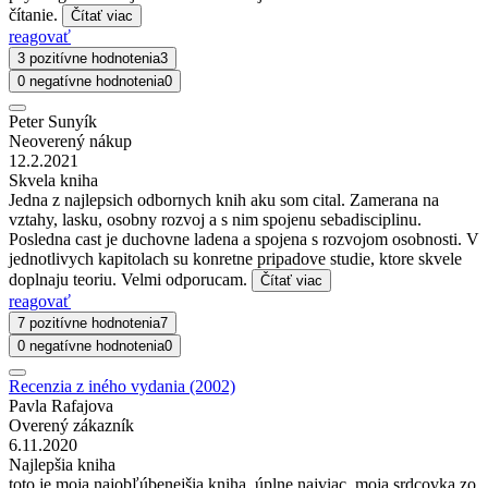
čítanie.
Čítať viac
reagovať
3 pozitívne hodnotenia
3
0 negatívne hodnotenia
0
Peter Sunyík
Neoverený nákup
12.2.2021
Skvela kniha
Jedna z najlepsich odbornych knih aku som cital. Zamerana na
vztahy, lasku, osobny rozvoj a s nim spojenu sebadisciplinu.
Posledna cast je duchovne ladena a spojena s rozvojom osobnosti. V
jednotlivych kapitolach su konretne pripadove studie, ktore skvele
doplnaju teoriu. Velmi odporucam.
Čítať viac
reagovať
7 pozitívne hodnotenia
7
0 negatívne hodnotenia
0
Recenzia z iného vydania (2002)
Pavla Rafajova
Overený zákazník
6.11.2020
Najlepšia kniha
toto je moja najobľúbenejšia kniha. úplne najviac. moja srdcovka zo