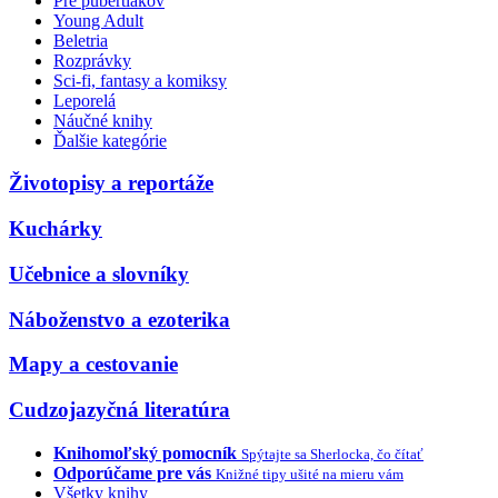
Pre pubertiakov
Young Adult
Beletria
Rozprávky
Sci-fi, fantasy a komiksy
Leporelá
Náučné knihy
Ďalšie kategórie
Životopisy a reportáže
Kuchárky
Učebnice a slovníky
Náboženstvo a ezoterika
Mapy a cestovanie
Cudzojazyčná literatúra
Knihomoľský pomocník
Spýtajte sa Sherlocka, čo čítať
Odporúčame pre vás
Knižné tipy ušité na mieru vám
Všetky knihy