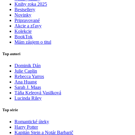
Knihy roka 2025
Bestsellery
Novinky
Pripravované
Akcie a zľavy
Kolekcie
BookTok
Mám záujem o titul
Top autori
Dominik Dán
Julie Caplin
Rebecca Yarros
Ana Huang
Sarah J. Maas
Táňa Keleová Vasilková
Lucinda Riley
Top série
Romantické úteky
Harry Potter
Kapitán Stein a Notár Barbarič