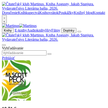
Doručenie
Kníhkupectvá
Knihovrátok
Poukážky
Knižný blog
Kontakt
E-knihy
Audioknihy
Hry
Filmy
Knihy
Doplnky
Vyhľadávanie
Prihlásiť