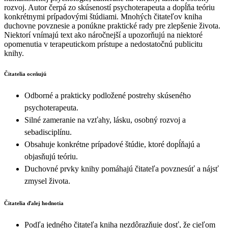
rozvoj. Autor čerpá zo skúseností psychoterapeuta a dopĺňa teóriu
konkrétnymi prípadovými štúdiami. Mnohých čitateľov kniha
duchovne povznesie a ponúkne praktické rady pre zlepšenie života.
Niektorí vnímajú text ako náročnejší a upozorňujú na niektoré
opomenutia v terapeutickom prístupe a nedostatočnú publicitu
knihy.
Čitatelia oceňujú
Odborné a prakticky podložené postrehy skúseného
psychoterapeuta.
Silné zameranie na vzťahy, lásku, osobný rozvoj a
sebadisciplínu.
Obsahuje konkrétne prípadové štúdie, ktoré dopĺňajú a
objasňujú teóriu.
Duchovné prvky knihy pomáhajú čitateľa povznesúť a nájsť
zmysel života.
Čitatelia ďalej hodnotia
Podľa jedného čitateľa kniha nezdôrazňuje dosť, že cieľom