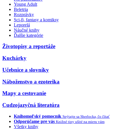
Young Adult
Beletria
Rozprávky
Sci-fi, fantasy a komiksy
Leporelá
Náučné knihy
Ďalšie kategórie
Životopisy a reportáže
Kuchárky
Učebnice a slovníky
Náboženstvo a ezoterika
Mapy a cestovanie
Cudzojazyčná literatúra
Knihomoľský pomocník
Spýtajte sa Sherlocka, čo čítať
Odporúčame pre vás
Knižné tipy ušité na mieru vám
Všetky knihy