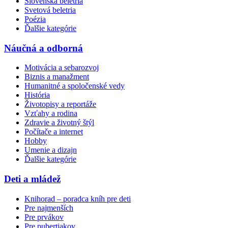
Slovenská beletria
Svetová beletria
Poézia
Ďalšie kategórie
Náučná a odborná
Motivácia a sebarozvoj
Biznis a manažment
Humanitné a spoločenské vedy
História
Životopisy a reportáže
Vzťahy a rodina
Zdravie a životný štýl
Počítače a internet
Hobby
Umenie a dizajn
Ďalšie kategórie
Deti a mládež
Knihorad – poradca kníh pre deti
Pre najmenších
Pre prvákov
Pre pubertiakov