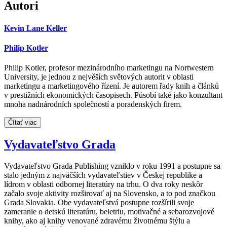
Autori
Kevin Lane Keller
Philip Kotler
Philip Kotler, profesor mezinárodního marketingu na Nortwestern
University, je jednou z nejvěších světových autorit v oblasti
marketingu a marketingového řízení. Je autorem řady knih a článků
v prestižních ekonomických časopisech. Působí také jako konzultant
mnoha nadnárodních společností a poradenských firem.
Čítať viac
Vydavateľstvo Grada
Vydavateľstvo Grada Publishing vzniklo v roku 1991 a postupne sa
stalo jedným z najväčších vydavateľstiev v Českej republike a
lídrom v oblasti odbornej literatúry na trhu. O dva roky neskôr
začalo svoje aktivity rozširovať aj na Slovensko, a to pod značkou
Grada Slovakia. Obe vydavateľstvá postupne rozšírili svoje
zameranie o detskú literatúru, beletriu, motivačné a sebarozvojové
knihy, ako aj knihy venované zdravému životnému štýlu a