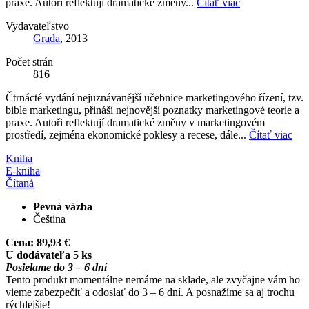
praxe. Autoři reflektují dramatické změny...
Čítať viac
Vydavateľstvo
Grada
, 2013
Počet strán
816
Čtrnácté vydání nejuznávanější učebnice marketingového řízení, tzv.
bible marketingu, přináší nejnovější poznatky marketingové teorie a
praxe. Autoři reflektují dramatické změny v marketingovém
prostředí, zejména ekonomické poklesy a recese, dále...
Čítať viac
Kniha
E-kniha
Čítaná
Pevná väzba
Čeština
Cena:
89,93 €
U dodávateľa 5 ks
Posielame do 3 – 6 dní
Tento produkt momentálne nemáme na sklade, ale zvyčajne vám ho
vieme zabezpečiť a odoslať do 3 – 6 dní. A posnažíme sa aj trochu
rýchlejšie!