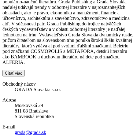
populárno-náučnú literatúru. Grada Publishing a Grada Slovakia
naďalej udávajú trendy v odbornej literatúre v najrozmanitejších
oblastiach, ako je právo, ekonomika a manažment, financie a
účtovníctvo, architektúra a stavebníctvo, zdravotníctvo a medicína
atď. V súčasnosti patrí Grada Publishing do trojice najväčších
českých vydavateľstiev a v oblasti odbornej literatúry je naďalej
jednotkou na trhu. Vydavateľstvo Grada Slovakia dynamicky rastie,
pričom čitateľom na slovenskom trhu ponúka širokú škálu kvalitnej
literatúry, ktorú vydáva aj pod svojimi ďalšími značkami. Beletriu
pod značkami COSMOPOLIS a METAFORA, detskú literatúru
ako BAMBOOK a duchovnú literatúru nájdete pod značkou
ALFERIA.
Čítať viac
Obchodný názov
GRADA Slovakia s.r.o.
Adresa
Moskovská 29
811 08 Bratislava
Slovenská republika
E-mail
grada@grada.sk