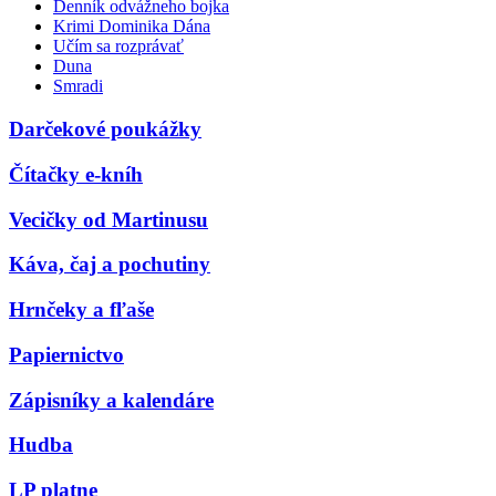
Denník odvážneho bojka
Krimi Dominika Dána
Učím sa rozprávať
Duna
Smradi
Darčekové poukážky
Čítačky e-kníh
Vecičky od Martinusu
Káva, čaj a pochutiny
Hrnčeky a fľaše
Papiernictvo
Zápisníky a kalendáre
Hudba
LP platne