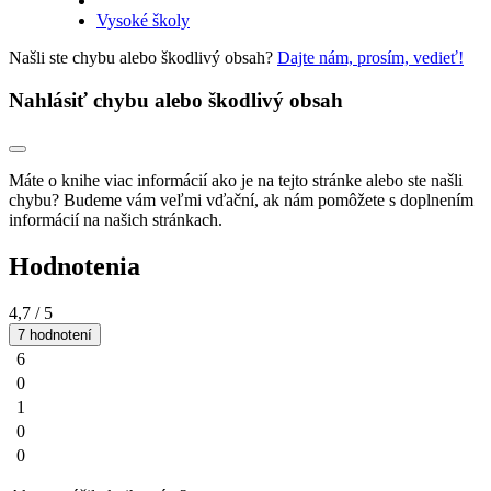
Vysoké školy
Našli ste chybu alebo škodlivý obsah?
Dajte nám, prosím, vedieť!
Nahlásiť chybu alebo škodlivý obsah
Máte o knihe viac informácií ako je na tejto stránke alebo ste našli
chybu? Budeme vám veľmi vďační, ak nám pomôžete s doplnením
informácií na našich stránkach.
Hodnotenia
4,7
/ 5
7 hodnotení
6
0
1
0
0