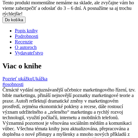
Tento produkt momentálne nemáme na sklade, ale zvyčajne vám ho
vieme zabezpečiť a odoslať do 3 – 6 dní. A posnažíme sa aj trochu
rýchlejšie!
Do košíka
Popis knihy
Podrobnosti
Recenzie
O autoroch
Vydavateľstvo
Viac o knihe
Pozrieť ukážku
Ukážka
#osobnosti
Čtrnácté vydání nejuznávanější učebnice marketingového řízení, tzv.
bible marketingu, přináší nejnovější poznatky marketingové teorie a
praxe. Autoři reflektují dramatické změny v marketingovém
prostředí, zejména ekonomické poklesy a recese, dále rostoucí
význam udržitelného a „zeleného“ marketingu a rychlý rozvoj
technologií, využití počítačů, internetu a mobilních telefonů.
Významná pozornost je věnována sociálním médiím a komunikaci
vůbec. Všechna témata knihy jsou aktualizována, přepracována a
doplněna o nové přístupy a myšlenky a mnoho nových příkladů z