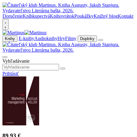
Doručenie
Kníhkupectvá
Knihovrátok
Poukážky
Knižný blog
Kontakt
E-knihy
Audioknihy
Hry
Filmy
Knihy
Doplnky
Vyhľadávanie
Prihlásiť
89,93 €