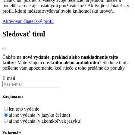
Máte chuť pozrieť si všetky svoje recenzie na jednom mieste a
podeliť sa o ne aj s ostatnými používateľmi? Aktivujte si čítateľský
profil, kde si môžete zvyšovať svoju knihomoľskú úroveň.
Aktivovať čitateľský profil
Sledovať titul
Čakáte na
nové vydanie, preklad alebo naskladnenie tejto
knihy
? Máte záujem o
e-knihu alebo audioknihu
? Sledujte titul a
pošleme vám upozornenie, keď niečo z toho pridáme do ponuky.
E-mail
Zaujíma ma
len toto vydanie
aj iné vydania (v jazyku čeština)
aj iné vydania (v akomkoľvek jazyku)
Vo formáte