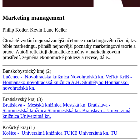
Marketing management
Philip Kotler, Kevin Lane Keller
Čtrnácté vydání nejuznávanější učebnice marketingového řízení, tzv.
bible marketingu, přináší nejnovější poznatky marketingové teorie a
praxe. Autoři reflektují dramatické změny v marketingovém
prostředí, zejména ekonomické poklesy a recese, dále...
Banskobystrický kraj (2)
Lučenec -
Novohradská knižnica
Novohradská kn.
Veľký Krtíš -
Hontiansko-novohradská knižnica A.H. Škultétyho
Hontiansko-
novohradská kn.
Bratislavský kraj (3)
Bratislava -
Mestská knižnica
Mestská kn.
Bratislava -
Staromestská knižnica
Staromestská kn.
Bratislava -
Univerzitná
knižnica
Univerzitná kn.
Košický kraj (1)
Košice -
Univerzitná knižnica TUKE
Univerzitná kn. TU