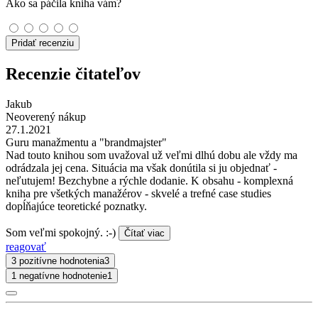
Ako sa páčila kniha vám?
Pridať recenziu
Recenzie čitateľov
Jakub
Neoverený nákup
27.1.2021
Guru manažmentu a "brandmajster"
Nad touto knihou som uvažoval už veľmi dlhú dobu ale vždy ma
odrádzala jej cena. Situácia ma však donútila si ju objednať -
neľutujem! Bezchybne a rýchle dodanie. K obsahu - komplexná
kniha pre všetkých manažérov - skvelé a trefné case studies
dopĺňajúce teoretické poznatky.
Som veľmi spokojný. :-)
Čítať viac
reagovať
3 pozitívne hodnotenia
3
1 negatívne hodnotenie
1