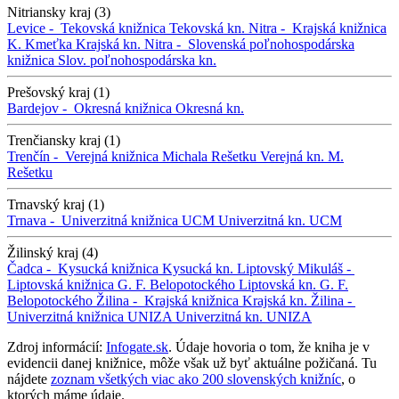
Nitriansky kraj (3)
Levice -
Tekovská knižnica
Tekovská kn.
Nitra -
Krajská knižnica
K. Kmeťka
Krajská kn.
Nitra -
Slovenská poľnohospodárska
knižnica
Slov. poľnohospodárska kn.
Prešovský kraj (1)
Bardejov -
Okresná knižnica
Okresná kn.
Trenčiansky kraj (1)
Trenčín -
Verejná knižnica Michala Rešetku
Verejná kn. M.
Rešetku
Trnavský kraj (1)
Trnava -
Univerzitná knižnica UCM
Univerzitná kn. UCM
Žilinský kraj (4)
Čadca -
Kysucká knižnica
Kysucká kn.
Liptovský Mikuláš -
Liptovská knižnica G. F. Belopotockého
Liptovská kn. G. F.
Belopotockého
Žilina -
Krajská knižnica
Krajská kn.
Žilina -
Univerzitná knižnica UNIZA
Univerzitná kn. UNIZA
Zdroj informácií:
Infogate.sk
. Údaje hovoria o tom, že kniha je v
evidencii danej knižnice, môže však už byť aktuálne požičaná. Tu
nájdete
zoznam všetkých viac ako 200 slovenských knižníc
, o
ktorých máme údaje.