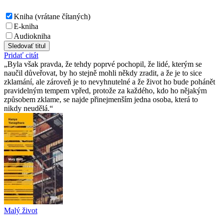
Kniha (vrátane čítaných)
E-kniha
Audiokniha
Sledovať titul
Pridať citát
Byla však pravda, že tehdy poprvé pochopil, že lidé, kterým se
naučil důveřovat, by ho stejně mohli někdy zradit, a že je to sice
zklamání, ale zároveň je to nevyhnutelné a že život ho bude pohánět
pravidelným tempem vpřed, protože za každého, kdo ho nějakým
způsobem zklame, se najde přinejmenším jedna osoba, která to
nikdy neudělá.
Malý život