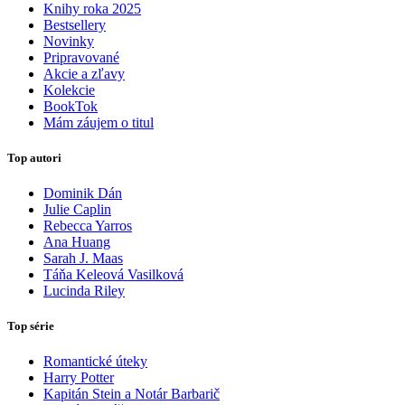
Knihy roka 2025
Bestsellery
Novinky
Pripravované
Akcie a zľavy
Kolekcie
BookTok
Mám záujem o titul
Top autori
Dominik Dán
Julie Caplin
Rebecca Yarros
Ana Huang
Sarah J. Maas
Táňa Keleová Vasilková
Lucinda Riley
Top série
Romantické úteky
Harry Potter
Kapitán Stein a Notár Barbarič