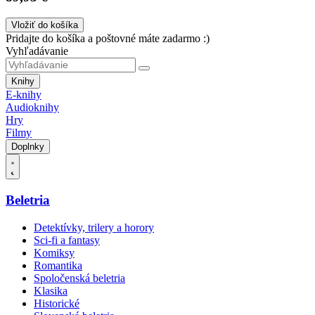
Vložiť do košíka
Pridajte do košíka a poštovné máte zadarmo :)
Vyhľadávanie
Knihy
E-knihy
Audioknihy
Hry
Filmy
Doplnky
Beletria
Detektívky, trilery a horory
Sci-fi a fantasy
Komiksy
Romantika
Spoločenská beletria
Klasika
Historické