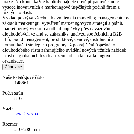
praxe. Na konci každé kapitoly najdete nové případové studie
vysoce inovativních a marketingově úspěšných počinů firem z
různých oblastí.
Výklad pokrývá všechna hlavní témata marketing managementu: od
základů marketingu, vytváření marketingových strategií a plánů,
marketingový výzkum a odhad poptávky přes navazování
dlouhodobých vztahů se zákazníky, analýzu spotřebních a B2B
trhů, brand management, produktové, cenové, distribuční a
komunikační strategie a programy až po zajištění úspěšného
dlouhodobého růstu zahrnujícího uvádění nových tržních nabídek,
účast na globálních trzích a řízení holistické marketingové
organizace.
Čítať viac
Naše katalógové číslo
148661
Počet strán
816
Väzba
pevná väzba
Rozmer
210×280 mm