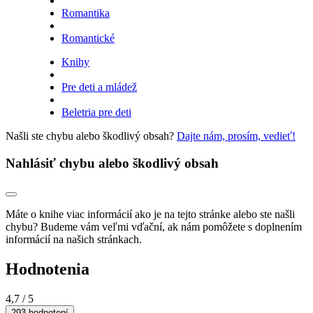
Romantika
Romantické
Knihy
Pre deti a mládež
Beletria pre deti
Našli ste chybu alebo škodlivý obsah?
Dajte nám, prosím, vedieť!
Nahlásiť chybu alebo škodlivý obsah
Máte o knihe viac informácií ako je na tejto stránke alebo ste našli
chybu? Budeme vám veľmi vďační, ak nám pomôžete s doplnením
informácií na našich stránkach.
Hodnotenia
4,7
/ 5
293 hodnotení