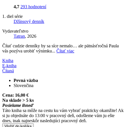
4,7
293 hodnotení
1. diel série
Džínsový denník
Vydavateľstvo
Tatran
, 2026
Čítať cudzie denníky by sa síce nemalo… ale pätnásťročná Paula
vás pozýva urobiť výnimku...
Čítať viac
Kniha
E-kniha
Čítaná
Pevná väzba
Slovenčina
Cena:
16,00 €
Na sklade > 5 ks
Posielame ihneď
Táto kniha sa môže na cestu ku vám vybrať prakticky okamžite! Ak
si ju objednáte do 13:00 v pracovný deň, odošleme vám ju ešte
dnes, inak najneskôr nasledujúci pracovný deň.
Vložiť do košíka