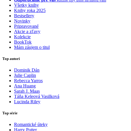
Knižné tipy ušité na mieru vám
Všetky knihy
Knihy roka 2025
Bestsellery
Novinky
Pripravované
Akcie a zľavy
Kolekcie
BookTok
Mám záujem o titul
Top autori
Dominik Dán
Julie Caplin
Rebecca Yarros
Ana Huang
Sarah J. Maas
Táňa Keleová Vasilková
Lucinda Riley
Top série
Romantické úteky
Harry Potter