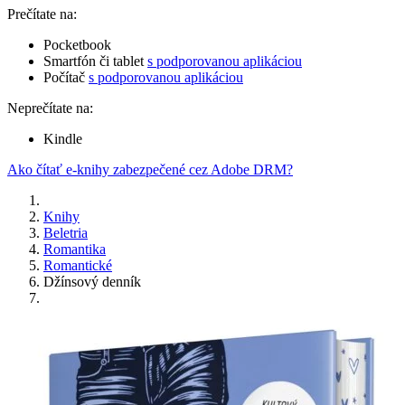
Prečítate na:
Pocketbook
Smartfón či tablet
s podporovanou aplikáciou
Počítač
s podporovanou aplikáciou
Neprečítate na:
Kindle
Ako čítať e-knihy zabezpečené cez Adobe DRM?
Knihy
Beletria
Romantika
Romantické
Džínsový denník