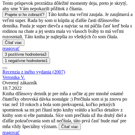
Tento príspevok prezrádza dôležité momenty deja, preto je skrytý,
aby sme Vám nepokazili pôžitok z čítania.
Táto kniha ma veľmi zaujala. Je zaujímavá a
Prajete si ho zobraziť?
veľmi super. Rada by som si kúpila aj ďalšie časti džínsového
denníka. Paula je super dievča a najviac sa mi páčila časť keď bola s
rodinou na chate a jej sestra mala vo vlasoch šváby to má veľmi
rozosmiali. Táto kniha je najlepšia zo všetkých čo som čítala.
Čítať viac
reagovať
3 pozitívne hodnotenia
3
1 negatívne hodnotenie
1
Recenzia z iného vydania (2007)
Veronika V.
Overený zákazník
10.7.2022
Kniha džínsovy denník je pre mňa a určite aj pre mnohé ostatné
čitateľky obrovská dávka nostalgie :) Prečítala som si ju znovu po
viac než 10 rokoch a bola som prekvapená, koľko pekných
spomienok sa mi pri čítaní tejto knihy vrátilo a koľko detailov z
knihy som si ešte pamätala. Síce som prečítala už iba druhý diel a
ďalšie pokračovania som už nečítala, táto prvá časť bude mať pre
mňa vždy špeciálny význam.
Čítať viac
reagovať