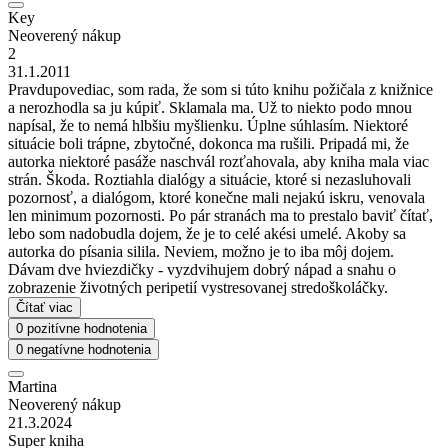
Key
Neoverený nákup
2
31.1.2011
Pravdupovediac, som rada, že som si túto knihu požičala z knižnice
a nerozhodla sa ju kúpiť. Sklamala ma. Už to niekto podo mnou
napísal, že to nemá hlbšiu myšlienku. Úplne súhlasím. Niektoré
situácie boli trápne, zbytočné, dokonca ma rušili. Pripadá mi, že
autorka niektoré pasáže naschvál rozťahovala, aby kniha mala viac
strán. Škoda. Roztiahla dialógy a situácie, ktoré si nezasluhovali
pozornosť, a dialógom, ktoré konečne mali nejakú iskru, venovala
len minimum pozornosti. Po pár stranách ma to prestalo baviť čítať,
lebo som nadobudla dojem, že je to celé akési umelé. Akoby sa
autorka do písania silila. Neviem, možno je to iba môj dojem.
Dávam dve hviezdičky - vyzdvihujem dobrý nápad a snahu o
zobrazenie životných peripetií vystresovanej stredoškoláčky.
Čítať viac
0 pozitívne hodnotenia
0 negatívne hodnotenia
Martina
Neoverený nákup
21.3.2024
Super kniha