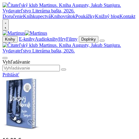
Doručenie
Kníhkupectvá
Knihovrátok
Poukážky
Knižný blog
Kontakt
E-knihy
Audioknihy
Hry
Filmy
Knihy
Doplnky
Vyhľadávanie
Prihlásiť