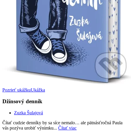
Pozrieť ukážku
Ukážka
Džínsový denník
Zuzka Šulajová
Čítať cudzie denníky by sa síce nemalo… ale pätnásťročná Paula
vás pozýva urobiť výnimku...
Čítať viac