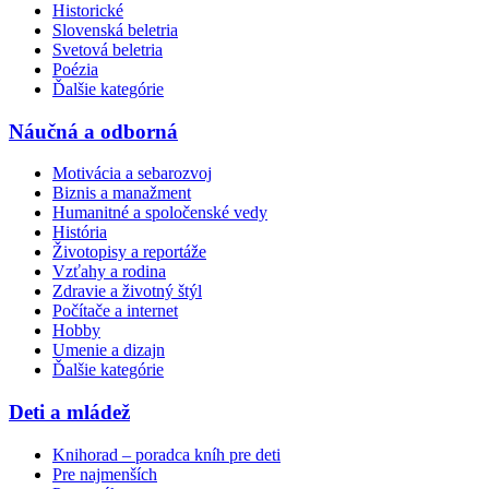
Historické
Slovenská beletria
Svetová beletria
Poézia
Ďalšie kategórie
Náučná a odborná
Motivácia a sebarozvoj
Biznis a manažment
Humanitné a spoločenské vedy
História
Životopisy a reportáže
Vzťahy a rodina
Zdravie a životný štýl
Počítače a internet
Hobby
Umenie a dizajn
Ďalšie kategórie
Deti a mládež
Knihorad – poradca kníh pre deti
Pre najmenších