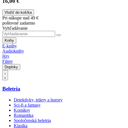
16,00 €
Vložiť do košíka
Pri nákupe nad 49 €
poštovné zadarmo
Vyhľadávanie
Knihy
E-knihy
Audioknihy
Hry
Filmy
Doplnky
Beletria
Detektívky, trilery a horory
Sci-fi a fantasy
Komiksy
Romantika
Spoločenská beletria
Klasika