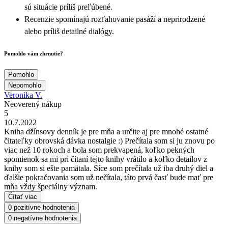
sú situácie príliš preľúbené.
Recenzie spomínajú rozťahovanie pasáží a neprirodzené
alebo príliš detailné dialógy.
Pomohlo vám zhrnutie?
Pomohlo
Nepomohlo
Veronika V.
Neoverený nákup
5
10.7.2022
Kniha džínsovy denník je pre mňa a určite aj pre mnohé ostatné
čitateľky obrovská dávka nostalgie :) Prečítala som si ju znovu po
viac než 10 rokoch a bola som prekvapená, koľko pekných
spomienok sa mi pri čítaní tejto knihy vrátilo a koľko detailov z
knihy som si ešte pamätala. Síce som prečítala už iba druhý diel a
ďalšie pokračovania som už nečítala, táto prvá časť bude mať pre
mňa vždy špeciálny význam.
Čítať viac
0 pozitívne hodnotenia
0 negatívne hodnotenia