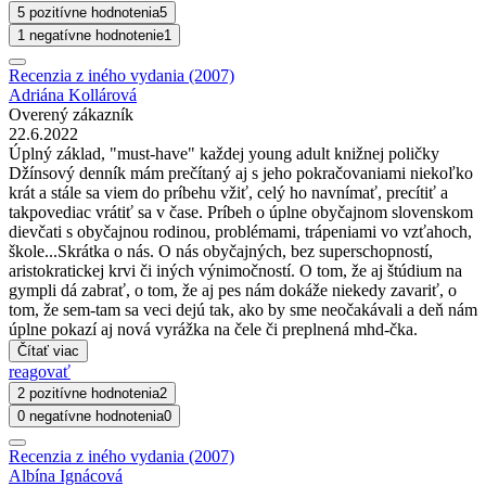
5 pozitívne hodnotenia
5
1 negatívne hodnotenie
1
Recenzia z iného vydania (2007)
Adriána Kollárová
Overený zákazník
22.6.2022
Úplný základ, "must-have" každej young adult knižnej poličky
Džínsový denník mám prečítaný aj s jeho pokračovaniami niekoľko
krát a stále sa viem do príbehu vžiť, celý ho navnímať, precítiť a
takpovediac vrátiť sa v čase. Príbeh o úplne obyčajnom slovenskom
dievčati s obyčajnou rodinou, problémami, trápeniami vo vzťahoch,
škole...Skrátka o nás. O nás obyčajných, bez superschopností,
aristokratickej krvi či iných výnimočností. O tom, že aj štúdium na
gympli dá zabrať, o tom, že aj pes nám dokáže niekedy zavariť, o
tom, že sem-tam sa veci dejú tak, ako by sme neočakávali a deň nám
úplne pokazí aj nová vyrážka na čele či preplnená mhd-čka.
Čítať viac
reagovať
2 pozitívne hodnotenia
2
0 negatívne hodnotenia
0
Recenzia z iného vydania (2007)
Albína Ignácová