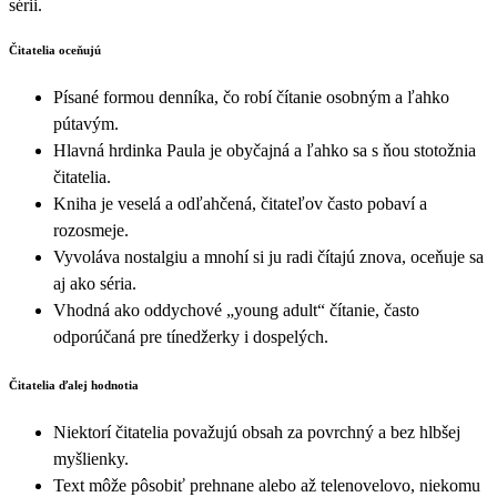
sérii.
Čitatelia oceňujú
Písané formou denníka, čo robí čítanie osobným a ľahko
pútavým.
Hlavná hrdinka Paula je obyčajná a ľahko sa s ňou stotožnia
čitatelia.
Kniha je veselá a odľahčená, čitateľov často pobaví a
rozosmeje.
Vyvoláva nostalgiu a mnohí si ju radi čítajú znova, oceňuje sa
aj ako séria.
Vhodná ako oddychové „young adult“ čítanie, často
odporúčaná pre tínedžerky i dospelých.
Čitatelia ďalej hodnotia
Niektorí čitatelia považujú obsah za povrchný a bez hlbšej
myšlienky.
Text môže pôsobiť prehnane alebo až telenovelovo, niekomu