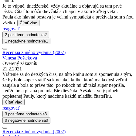
tatino.
Je to vtipné, tínedžerské, vždy aktuálne a objavujú sa tam prvé
lásky. Čítať to môžu dievčatá a chlapci v akom koľkej veku.
Paula ako hlavná postava je veľmi sympatická a prežívala som s ňou
všetko.
Čítať viac
reagovať
2 pozitívne hodnotenia
2
1 negatívne hodnotenie
1
Recenzia z iného vydania (2007)
Vanesa Pošteková
Overený zákazník
21.2.2021
Vrátenie sa do detských čias, na túto knihu som si spomenula s tým,
že by bolo super vrátiť sa k nejakej knihe, ktorá ma kedysi veľmi
zaujala a bola to práve táto, po rokoch mi už taká super neprišla,
keďže bola písaná pre mladšie dievčatá. Avšak skvelý príbeh
popletenej Pauly, ktorý nadchne každú mladšiu čitateľku.
Čítať viac
reagovať
3 pozitívne hodnotenia
3
0 negatívne hodnotenia
0
Recenzia z iného vydania (2007)