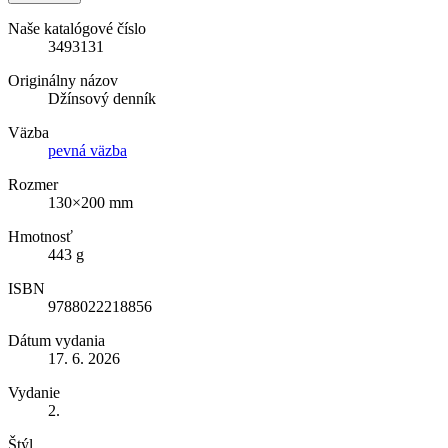
Naše katalógové číslo
3493131
Originálny názov
Džínsový denník
Väzba
pevná väzba
Rozmer
130×200 mm
Hmotnosť
443 g
ISBN
9788022218856
Dátum vydania
17. 6. 2026
Vydanie
2.
Štýl