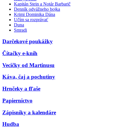
Kapitán Stein a Notár Barbarič
Denník odvážneho bojka
Krimi Dominika Dána
Učím sa rozprávať
Duna
Smradi
Darčekové poukážky
Čítačky e-kníh
Vecičky od Martinusu
Káva, čaj a pochutiny
Hrnčeky a fľaše
Papiernictvo
Zápisníky a kalendáre
Hudba