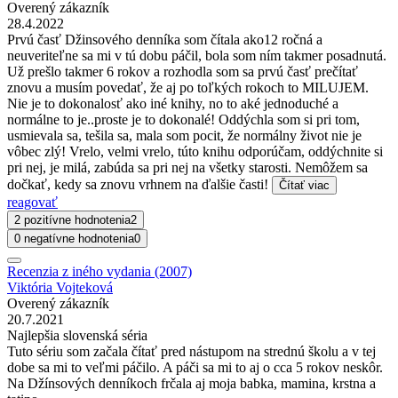
Overený zákazník
28.4.2022
Prvú časť Džinsového denníka som čítala ako12 ročná a
neuveriteľne sa mi v tú dobu páčil, bola som ním takmer posadnutá.
Už prešlo takmer 6 rokov a rozhodla som sa prvú časť prečítať
znovu a musím povedať, že aj po toľkých rokoch to MILUJEM.
Nie je to dokonalosť ako iné knihy, no to aké jednoduché a
normálne to je..proste je to dokonalé! Oddýchla som si pri tom,
usmievala sa, tešila sa, mala som pocit, že normálny život nie je
vôbec zlý! Vrelo, velmi vrelo, túto knihu odporúčam, oddýchnite si
pri nej, je milá, zabúda sa pri nej na všetky starosti. Nemôžem sa
dočkať, kedy sa znovu vrhnem na ďalšie časti!
Čítať viac
reagovať
2 pozitívne hodnotenia
2
0 negatívne hodnotenia
0
Recenzia z iného vydania (2007)
Viktória Vojteková
Overený zákazník
20.7.2021
Najlepšia slovenská séria
Tuto sériu som začala čítať pred nástupom na strednú školu a v tej
dobe sa mi to veľmi páčilo. A páči sa mi to aj o cca 5 rokov neskôr.
Na Džínsových denníkoch frčala aj moja babka, mamina, krstna a