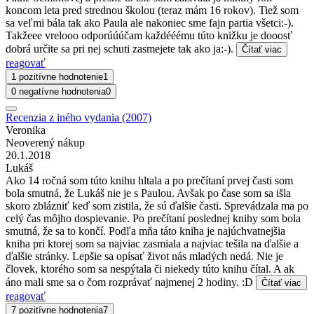
koncom leta pred strednou školou (teraz mám 16 rokov). Tiež som
sa veľmi bála tak ako Paula ale nakoniec sme fajn partia všetci:-).
Takžeee vrelooo odporúúúčam každééému túto knižku je dooosť
dobrá určite sa pri nej schuti zasmejete tak ako ja:-).
Čítať viac
reagovať
1 pozitívne hodnotenie
1
0 negatívne hodnotenia
0
Recenzia z iného vydania (2007)
Veronika
Neoverený nákup
20.1.2018
Lukáš
Ako 14 ročná som túto knihu hltala a po prečítaní prvej časti som
bola smutná, že Lukáš nie je s Paulou. Avšak po čase som sa išla
skoro zblázniť keď som zistila, že sú ďalšie časti. Sprevádzala ma po
celý čas môjho dospievanie. Po prečítaní poslednej knihy som bola
smutná, že sa to končí. Podľa mňa táto kniha je najúchvatnejšia
kniha pri ktorej som sa najviac zasmiala a najviac tešila na ďalšie a
ďalšie stránky. Lepšie sa opísať život nás mladých nedá. Nie je
človek, ktorého som sa nespýtala či niekedy túto knihu čítal. A ak
áno mali sme sa o čom rozprávať najmenej 2 hodiny. :D
Čítať viac
reagovať
7 pozitívne hodnotenia
7