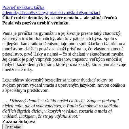
Pozrieť ukážku
Ukážka
#denníky
#láska
#vzťahy
#priateľstvo
#škola
#spolužiaci
Čítať cudzie denníky by sa síce nemalo… ale pätnásťročná
Paula vás pozýva urobiť výnimku.
Paula je prváčka na gymnáziu a jej život je presne taký chaotický,
zábavný a trochu dramatický, ako to v pätnástich býva. Spolu s
najlepšou kamarátkou Denisou, tajomnou spolužiačkou Gabrielou a
množstvom ďalších postáv sa snaží prísť na to, čo vlastne znamená
priateľstvo, prvé lásky a najmä – čo si chalani v skutočnosti myslia.
Jej denník je plný vtipných postrehov, trapasov, veľkých emócií aj
malých každodenných drám, ktoré pozná každý, kto si pamätá svoje
tínedžerské roky.
Legendárny slovenský bestseller sa takmer dvadsať rokov po
svojom prvom vydaní vracia s upraveným jazykom, novou obálkou
a špeciálnym predslovom.
„ ...Džínsový denník si rýchlo našiel cieľovku. Záujem prekvapil
nielen mňa, ale aj vydavateľstvo, a Paula Semoková sa dočkala
ďalších šiestich dielov, v ktorých vyrástla, zostarla a mala aj
vnúčatá. Ďakujem, že ste jej vdýchli život.“
Zuzana Šulajová
Čítať viac