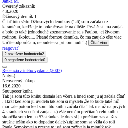
Janka M.
Overený zákazník
4.8.2020
Ďžínsový denník 1
Čítať túto sériu Džínsových denníkov (1-6) som začala cez
karanténu, keďže je to pokračovanie na dlhšie. Prvá časť ma zaujala
a bolo to také jednoduché zoznamovanie sa s Paulou, jej životom,
rodinou, školou,... Písané formou denníka, čo ma zaujalo ešte viac.
Určite odporúčam, nebudete sa pri tom nudiť :)
Čítať viac
reagovať
2 pozitívne hodnotenia
2
0 negatívne hodnotenia
0
Recenzia z iného vydania (2007)
Naty:-)
Neoverený nákup
16.6.2020
Suuupeeer kniha
Tak ja som túto knihu dostala len včera a hned som ju aj začala čítať
. 1krát ked som ju uvidela tak som si myslela ,že to bude také nič
moc .ale potom ked som túto knihu začala čítať tak ma už na prvých
4 stránkach veeeľmi zaujala :-) ešte nemám prečítanú celú knihu
skončila som len na 53 stránke ale dnes si ju prečítam zas a už sa
strašne teším ako to dopadne dalej:-).úplne som sa vžila do roli
Paule Semokovej a presne to isté som zažívala ja minulý rok