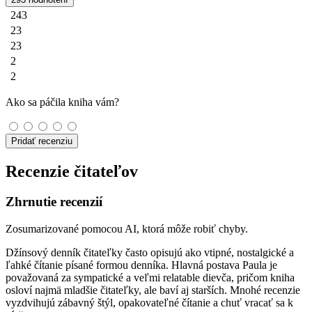
243
23
23
2
2
Ako sa páčila kniha vám?
Pridať recenziu
Recenzie čitateľov
Zhrnutie recenzií
Zosumarizované pomocou AI, ktorá môže robiť chyby.
Džínsový denník čitateľky často opisujú ako vtipné, nostalgické a
ľahké čítanie písané formou denníka. Hlavná postava Paula je
považovaná za sympatické a veľmi relatable dievča, pričom kniha
osloví najmä mladšie čitateľky, ale baví aj starších. Mnohé recenzie
vyzdvihujú zábavný štýl, opakovateľné čítanie a chuť vracať sa k