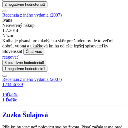
2 negatívne hodnotenia
2
Recenzia z iného vydania (2007)
Ivana
Neoverený nákup
1.7.2014
Názor
Kniha je písaná pre mladých a skôr pre študentov. Je to veľmi
dobrá, vtipná a ukážková kniha od ešte lepšej spisovateľky
Slovenska!
Čítať viac
reagovať
8 pozitívne hodnotenia
8
1 negatívne hodnotenie
1
Recenzia z iného vydania (2007)
1
2
3
4
5
6
7
8
9
…
19
Ďalšie
1
Ďalšie
Zuzka Šulajová
Píše knihy viac než polovicu svojho života. Písať začala tesne pred