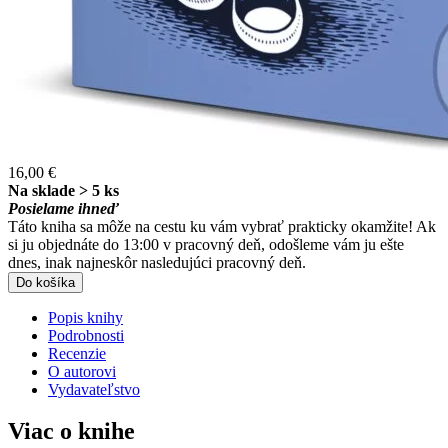
16,00 €
Na sklade > 5 ks
Posielame ihneď
Táto kniha sa môže na cestu ku vám vybrať prakticky okamžite! Ak
si ju objednáte do 13:00 v pracovný deň, odošleme vám ju ešte
dnes, inak najneskôr nasledujúci pracovný deň.
Do košíka
Popis knihy
Podrobnosti
Recenzie
O autorovi
Vydavateľstvo
Viac o knihe