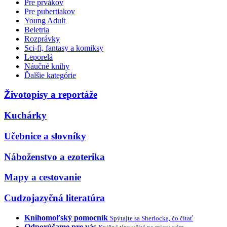
Pre prvákov
Pre pubertiakov
Young Adult
Beletria
Rozprávky
Sci-fi, fantasy a komiksy
Leporelá
Náučné knihy
Ďalšie kategórie
Životopisy a reportáže
Kuchárky
Učebnice a slovníky
Náboženstvo a ezoterika
Mapy a cestovanie
Cudzojazyčná literatúra
Knihomoľský pomocník
Spýtajte sa Sherlocka, čo čítať
Odporúčame pre vás