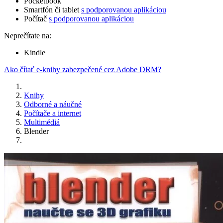
Pocketbook
Smartfón či tablet
s podporovanou aplikáciou
Počítač
s podporovanou aplikáciou
Neprečítate na:
Kindle
Ako čítať e-knihy zabezpečené cez Adobe DRM?
Knihy
Odborné a náučné
Počítače a internet
Multimédiá
Blender