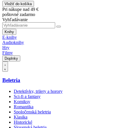
Vložiť do košíka
Pri nákupe nad 49 €
poštovné zadarmo
Vyhľadávanie
Knihy
E-knihy
Audioknihy
Hry
Filmy
Doplnky
Beletria
Detektívky, trilery a horory
Sci-fi a fantasy
Komiksy
Romantika
Spoločenská beletria
Klasika
Historické
Slovenská beletria