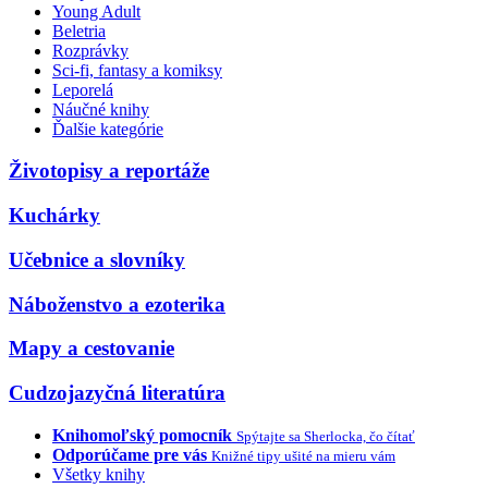
Young Adult
Beletria
Rozprávky
Sci-fi, fantasy a komiksy
Leporelá
Náučné knihy
Ďalšie kategórie
Životopisy a reportáže
Kuchárky
Učebnice a slovníky
Náboženstvo a ezoterika
Mapy a cestovanie
Cudzojazyčná literatúra
Knihomoľský pomocník
Spýtajte sa Sherlocka, čo čítať
Odporúčame pre vás
Knižné tipy ušité na mieru vám
Všetky knihy