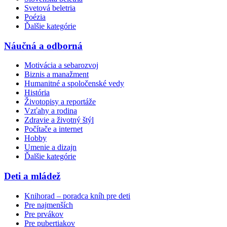
Svetová beletria
Poézia
Ďalšie kategórie
Náučná a odborná
Motivácia a sebarozvoj
Biznis a manažment
Humanitné a spoločenské vedy
História
Životopisy a reportáže
Vzťahy a rodina
Zdravie a životný štýl
Počítače a internet
Hobby
Umenie a dizajn
Ďalšie kategórie
Deti a mládež
Knihorad – poradca kníh pre deti
Pre najmenších
Pre prvákov
Pre pubertiakov