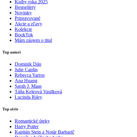
Knihy roka 2025
Bestsellery
Novinky
Pripravované
Akcie a zľavy
Kolekcie
BookTok
Mám záujem o titul
Top autori
Dominik Dán
Julie Caplin
Rebecca Yarros
Ana Huang
Sarah J. Maas
Táňa Keleová Vasilková
Lucinda Riley
Top série
Romantické úteky
Harry Potter
Kapitán Stein a Notár Barbarič