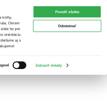
Povoliť všetko
a knihy,
ovala. Okrem
Odmietnuť
stále ho pre
u orientáciu.
dieľame aj s
Ďakujeme!
ngové
Zobraziť detaily