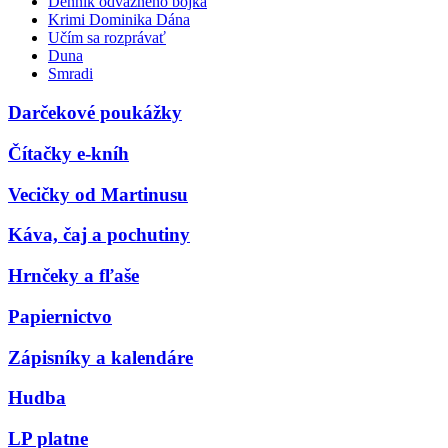
Denník odvážneho bojka
Krimi Dominika Dána
Učím sa rozprávať
Duna
Smradi
Darčekové poukážky
Čítačky e-kníh
Vecičky od Martinusu
Káva, čaj a pochutiny
Hrnčeky a fľaše
Papiernictvo
Zápisníky a kalendáre
Hudba
LP platne