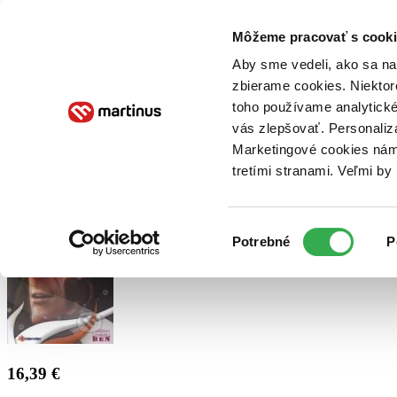
Doručenie
Kníhkupectvá
Knihovrátok
Poukážky
Knižný blog
Kontakt
Môžeme pracovať s cooki
Aby sme vedeli, ako sa na 
zbierame cookies. Niektor
E-knihy
Audioknihy
Hry
Filmy
Knihy
Doplnky
toho používame analytické
vás zlepšovať. Personaliz
Vyhľadávanie
Marketingové cookies nám 
tretími stranami. Veľmi b
Prihlásiť
Výber
Potrebné
P
súhlasu
16,39 €