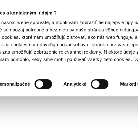
es a kontaktnými údajmi?
našom webe správate, a mohli vám zobraziť tie najlepšie tipy n
é sú naozaj potrebné a bez nich by naša stránka vôbec nefung
 cookies, ktoré nám umožňujú zisťovať, ako náš web funguje, a 
ačné cookies nám dovoľujú prispôsobovať stránku pre vašu lepši
zas umožňujú zobrazenie relevantnej reklamy. Niektoré údaje z
y nám pomohlo, keby sme mohli používať všetky tieto cookies. 
ersonalizačné
Analytické
Marketi