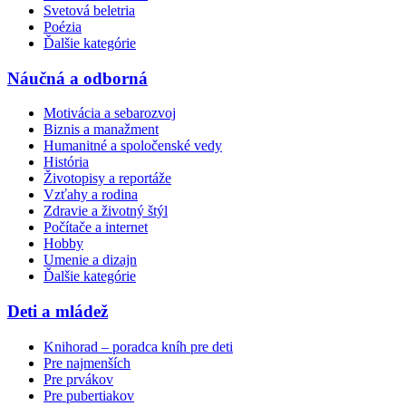
Svetová beletria
Poézia
Ďalšie kategórie
Náučná a odborná
Motivácia a sebarozvoj
Biznis a manažment
Humanitné a spoločenské vedy
História
Životopisy a reportáže
Vzťahy a rodina
Zdravie a životný štýl
Počítače a internet
Hobby
Umenie a dizajn
Ďalšie kategórie
Deti a mládež
Knihorad – poradca kníh pre deti
Pre najmenších
Pre prvákov
Pre pubertiakov