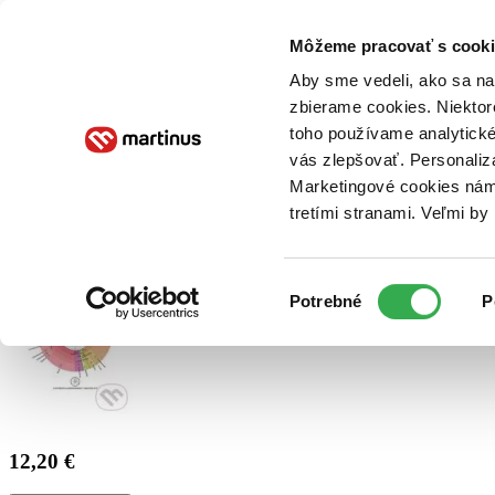
Doručenie
Kníhkupectvá
Knihovrátok
Poukážky
Knižný blog
Kontakt
Môžeme pracovať s cooki
Aby sme vedeli, ako sa na 
zbierame cookies. Niektor
E-knihy
Audioknihy
Hry
Filmy
Knihy
Doplnky
toho používame analytické
vás zlepšovať. Personaliz
Vyhľadávanie
Marketingové cookies nám 
tretími stranami. Veľmi b
Prihlásiť
Výber
Potrebné
P
súhlasu
12,20 €