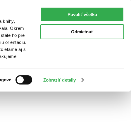
Povoliť všetko
a knihy,
ovala. Okrem
Odmietnuť
stále ho pre
u orientáciu.
dieľame aj s
Ďakujeme!
ngové
Zobraziť detaily