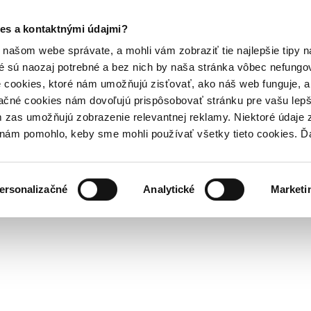
es a kontaktnými údajmi?
našom webe správate, a mohli vám zobraziť tie najlepšie tipy n
é sú naozaj potrebné a bez nich by naša stránka vôbec nefung
 cookies, ktoré nám umožňujú zisťovať, ako náš web funguje, a 
ačné cookies nám dovoľujú prispôsobovať stránku pre vašu lepši
zas umožňujú zobrazenie relevantnej reklamy. Niektoré údaje z
y nám pomohlo, keby sme mohli používať všetky tieto cookies. 
ersonalizačné
Analytické
Marketi