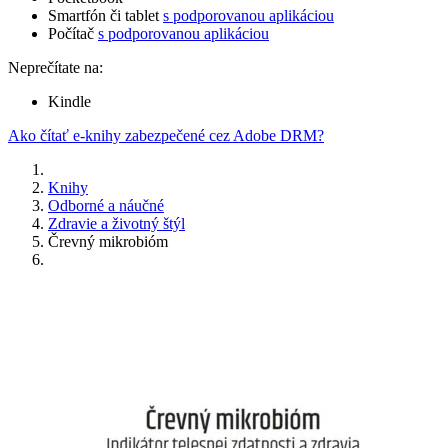
Smartfón či tablet
s podporovanou aplikáciou
Počítač
s podporovanou aplikáciou
Neprečítate na:
Kindle
Ako čítať e-knihy zabezpečené cez Adobe DRM?
Knihy
Odborné a náučné
Zdravie a životný štýl
Črevný mikrobióm