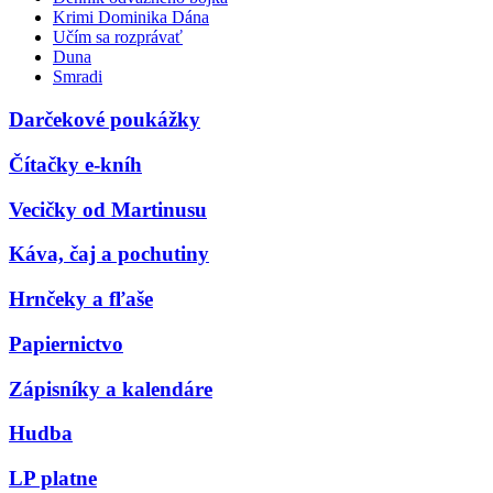
Krimi Dominika Dána
Učím sa rozprávať
Duna
Smradi
Darčekové poukážky
Čítačky e-kníh
Vecičky od Martinusu
Káva, čaj a pochutiny
Hrnčeky a fľaše
Papiernictvo
Zápisníky a kalendáre
Hudba
LP platne