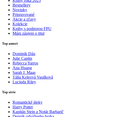
Knihy roka 2025
Bestsellery
Novinky
Pripravované
Akcie a zľavy
Kolekcie
Knihy s podporou FPU
Mám záujem o titul
Top autori
Dominik Dán
Julie Caplin
Rebecca Yarros
Ana Huang
Sarah J. Maas
Táňa Keleová Vasilková
Lucinda Riley
Top série
Romantické úteky
Harry Potter
Kapitán Stein a Notár Barbarič
Denník odvážneho bojka