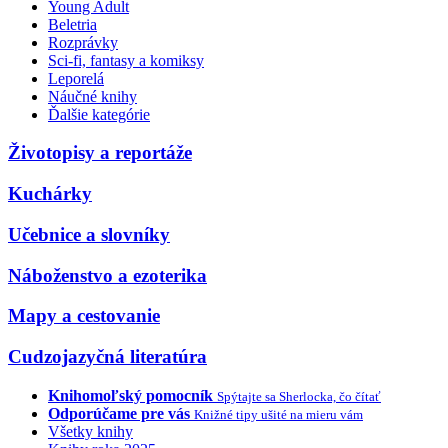
Young Adult
Beletria
Rozprávky
Sci-fi, fantasy a komiksy
Leporelá
Náučné knihy
Ďalšie kategórie
Životopisy a reportáže
Kuchárky
Učebnice a slovníky
Náboženstvo a ezoterika
Mapy a cestovanie
Cudzojazyčná literatúra
Knihomoľský pomocník
Spýtajte sa Sherlocka, čo čítať
Odporúčame pre vás
Knižné tipy ušité na mieru vám
Všetky knihy