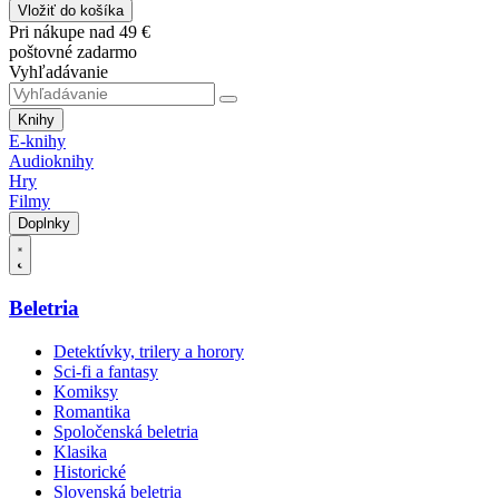
Vložiť do košíka
Pri nákupe nad 49 €
poštovné zadarmo
Vyhľadávanie
Knihy
E-knihy
Audioknihy
Hry
Filmy
Doplnky
Beletria
Detektívky, trilery a horory
Sci-fi a fantasy
Komiksy
Romantika
Spoločenská beletria
Klasika
Historické
Slovenská beletria