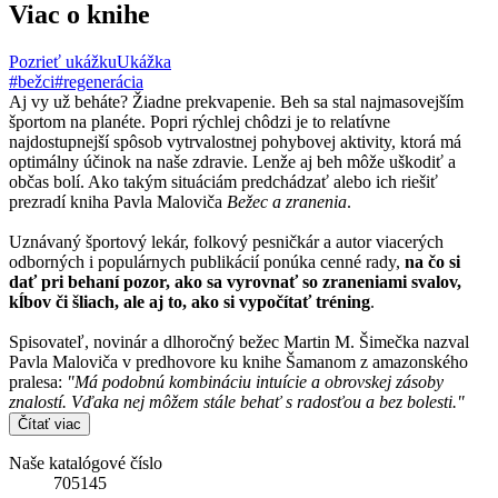
Viac o knihe
Pozrieť ukážku
Ukážka
#bežci
#regenerácia
Aj vy už beháte? Žiadne prekvapenie. Beh sa stal najmasovejším
športom na planéte. Popri rýchlej chôdzi je to relatívne
najdostupnejší spôsob vytrvalostnej pohybovej aktivity, ktorá má
optimálny účinok na naše zdravie. Lenže aj beh môže uškodiť a
občas bolí. Ako takým situáciám predchádzať alebo ich riešiť
prezradí kniha Pavla Maloviča
Bežec a zranenia
.
Uznávaný športový lekár, folkový pesničkár a autor viacerých
odborných i populárnych publikácií ponúka cenné rady,
na čo si
dať pri behaní pozor, ako sa vyrovnať so zraneniami svalov,
kĺbov či šliach, ale aj to, ako si vypočítať tréning
.
Spisovateľ, novinár a dlhoročný bežec Martin M. Šimečka nazval
Pavla Maloviča v predhovore ku knihe Šamanom z amazonského
pralesa:
"Má podobnú kombináciu intuície a obrovskej zásoby
znalostí. Vďaka nej môžem stále behať s radosťou a bez bolesti."
Čítať viac
Naše katalógové číslo
705145