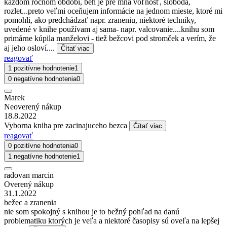
každom ročnom období, beh je pre mňa voľnosť, sloboda,
rozlet...preto veľmi oceňujem informácie na jednom mieste, ktoré mi
pomohli, ako predchádzať napr. zraneniu, niektoré techniky,
uvedené v knihe používam aj sama- napr. valcovanie....knihu som
primárne kúpila manželovi - tiež bežcovi pod stromček a verím, že
aj jeho osloví....
Čítať viac
reagovať
1 pozitívne hodnotenie
1
0 negatívne hodnotenia
0
Marek
Neoverený nákup
18.8.2022
Vyborna kniha pre zacinajuceho bezca
Čítať viac
reagovať
0 pozitívne hodnotenia
0
1 negatívne hodnotenie
1
radovan marcin
Overený nákup
31.1.2022
bežec a zranenia
nie som spokojný s knihou je to bežný pohľad na danú
problematiku ktorých je veľa a niektoré časopisy sú oveľa na lepšej