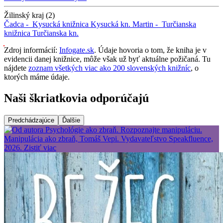
Žilinský kraj (2)
Čadca -
Kysucká knižnica
Kysucká kn.
Martin -
Turčianska
knižnica
Turčianska kn.
Zdroj informácií:
Infogate.sk
. Údaje hovoria o tom, že kniha je v
evidencii danej knižnice, môže však už byť aktuálne požičaná. Tu
nájdete
zoznam všetkých viac ako 200 slovenských knižníc
, o
ktorých máme údaje.
Naši škriatkovia odporúčajú
Predchádzajúce
Ďalšie