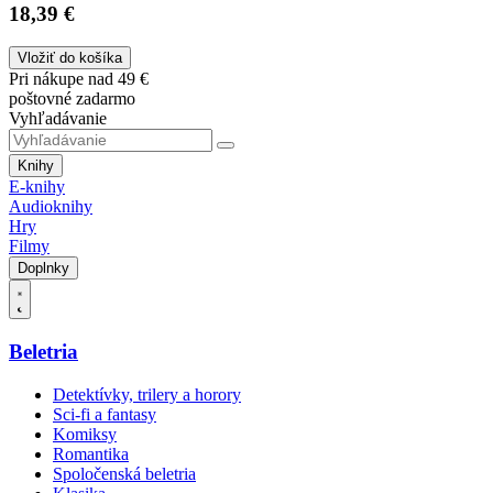
18,39 €
Vložiť do košíka
Pri nákupe nad 49 €
poštovné zadarmo
Vyhľadávanie
Knihy
E-knihy
Audioknihy
Hry
Filmy
Doplnky
Beletria
Detektívky, trilery a horory
Sci-fi a fantasy
Komiksy
Romantika
Spoločenská beletria