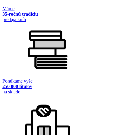
Máme
35-ročnú tradíciu
predaja kníh
Ponúkame vyše
250 000 titulov
na sklade