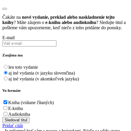
Čakáte na
nové vydanie, preklad alebo naskladnenie tejto
knihy
? Máte záujem o
e-knihu alebo audioknihu
? Sledujte titul a
pošleme vám upozornenie, keď niečo z toho pridáme do ponuky.
E-mail
Zaujíma ma
len toto vydanie
aj iné vydania (v jazyku slovenčina)
aj iné vydania (v akomkoľvek jazyku)
Vo formáte
Kniha (vrátane čítaných)
E-kniha
Audiokniha
Sledovať titul
Pridať citát
Je príjemné byť sám s nocou a hviezdami. Niečo sa vždy stane.