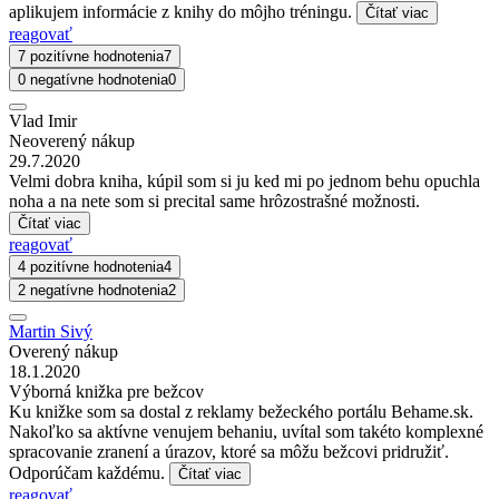
aplikujem informácie z knihy do môjho tréningu.
Čítať viac
reagovať
7 pozitívne hodnotenia
7
0 negatívne hodnotenia
0
Vlad Imir
Neoverený nákup
29.7.2020
Velmi dobra kniha, kúpil som si ju ked mi po jednom behu opuchla
noha a na nete som si precital same hrôzostrašné možnosti.
Čítať viac
reagovať
4 pozitívne hodnotenia
4
2 negatívne hodnotenia
2
Martin Sivý
Overený nákup
18.1.2020
Výborná knižka pre bežcov
Ku knižke som sa dostal z reklamy bežeckého portálu Behame.sk.
Nakoľko sa aktívne venujem behaniu, uvítal som takéto komplexné
spracovanie zranení a úrazov, ktoré sa môžu bežcovi pridružiť.
Odporúčam každému.
Čítať viac
reagovať