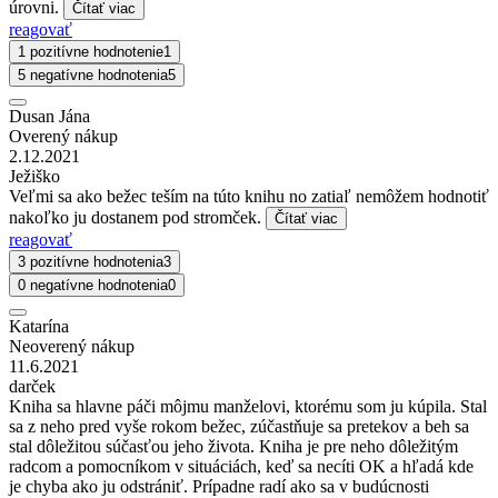
úrovni.
Čítať viac
reagovať
1 pozitívne hodnotenie
1
5 negatívne hodnotenia
5
Dusan Jána
Overený nákup
2.12.2021
Ježiško
Veľmi sa ako bežec teším na túto knihu no zatiaľ nemôžem hodnotiť
nakoľko ju dostanem pod stromček.
Čítať viac
reagovať
3 pozitívne hodnotenia
3
0 negatívne hodnotenia
0
Katarína
Neoverený nákup
11.6.2021
darček
Kniha sa hlavne páči môjmu manželovi, ktorému som ju kúpila. Stal
sa z neho pred vyše rokom bežec, zúčastňuje sa pretekov a beh sa
stal dôležitou súčasťou jeho života. Kniha je pre neho dôležitým
radcom a pomocníkom v situáciách, keď sa necíti OK a hľadá kde
je chyba ako ju odstrániť. Prípadne radí ako sa v budúcnosti