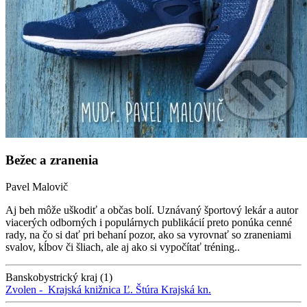
Bežec a zranenia
Pavel Malovič
Aj beh môže uškodiť a občas bolí. Uznávaný športový lekár a autor
viacerých odborných i populárnych publikácií preto ponúka cenné
rady, na čo si dať pri behaní pozor, ako sa vyrovnať so zraneniami
svalov, kĺbov či šliach, ale aj ako si vypočítať tréning..
Banskobystrický kraj (1)
Zvolen -
Krajská knižnica Ľ. Štúra
Krajská kn.