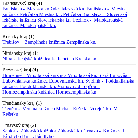
Bratislavský kraj (4)
Bratislava -
Mestská knižnica
Mestská kn.
Bratislava -
Miestna
knižnica Petržalka
Miestna kn. Petržalka
Bratislava -
Slovenská
lekárska knižnica
Slov. lekárska kn.
Pezinok -
Malokarpatská
knižnica
Malokarpatská kn.
Košický kraj (1)
Trebišov -
Zemplínska knižnica
Zemplínska kn.
Nitriansky kraj (1)
Nitra -
Krajská knižnica K. Kmeťka
Krajská kn.
Prešovský kraj (4)
Humenné -
Vihorlatská knižnica
Vihorlatská kn.
Stará Ľubovňa -
Ľubovnianska knižnica
Ľubovnianska kn.
Svidník -
Podduklianska
knižnica
Podduklianska kn.
Vranov nad Topľou -
Hornozemplínska knižnica
Hornozemplínska kn.
Trenčiansky kraj (1)
Trenčín -
Verejná knižnica Michala Rešetku
Verejná kn. M.
Rešetku
Trnavský kraj (2)
Senica -
Záhorská knižnica
Záhorská kn.
Trnava -
Knižnica J.
Fándlyho
Kn. J. Fándlyho