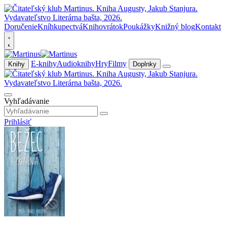
Doručenie
Kníhkupectvá
Knihovrátok
Poukážky
Knižný blog
Kontakt
E-knihy
Audioknihy
Hry
Filmy
Knihy
Doplnky
Vyhľadávanie
Prihlásiť