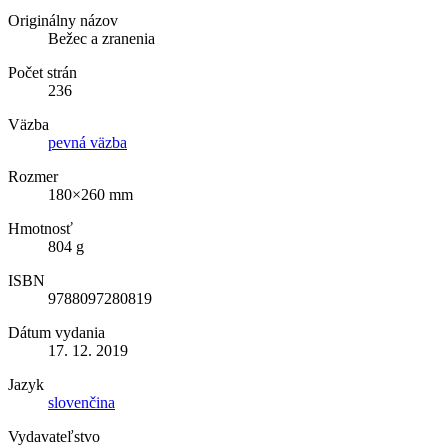
Originálny názov
Bežec a zranenia
Počet strán
236
Väzba
pevná väzba
Rozmer
180×260 mm
Hmotnosť
804 g
ISBN
9788097280819
Dátum vydania
17. 12. 2019
Jazyk
slovenčina
Vydavateľstvo