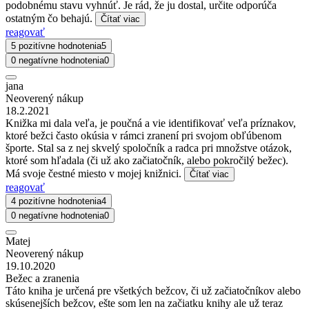
podobnému stavu vyhnúť. Je rád, že ju dostal, určite odporúča
ostatným čo behajú.
Čítať viac
reagovať
5 pozitívne hodnotenia
5
0 negatívne hodnotenia
0
jana
Neoverený nákup
18.2.2021
Knižka mi dala veľa, je poučná a vie identifikovať veľa príznakov,
ktoré bežci často okúsia v rámci zranení pri svojom obľúbenom
športe. Stal sa z nej skvelý spoločník a radca pri množstve otázok,
ktoré som hľadala (či už ako začiatočník, alebo pokročilý bežec).
Má svoje čestné miesto v mojej knižnici.
Čítať viac
reagovať
4 pozitívne hodnotenia
4
0 negatívne hodnotenia
0
Matej
Neoverený nákup
19.10.2020
Bežec a zranenia
Táto kniha je určená pre všetkých bežcov, či už začiatočníkov alebo
skúsenejších bežcov, ešte som len na začiatku knihy ale už teraz