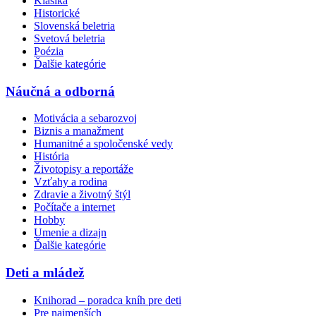
Klasika
Historické
Slovenská beletria
Svetová beletria
Poézia
Ďalšie kategórie
Náučná a odborná
Motivácia a sebarozvoj
Biznis a manažment
Humanitné a spoločenské vedy
História
Životopisy a reportáže
Vzťahy a rodina
Zdravie a životný štýl
Počítače a internet
Hobby
Umenie a dizajn
Ďalšie kategórie
Deti a mládež
Knihorad – poradca kníh pre deti
Pre najmenších