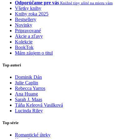
Odporúčame pre vás
Knižné tipy ušité na mieru vám
Všetky knihy
Knihy roka 2025
Bestsellery
Novinky
Pripravované
Akcie a zľavy
Kolekcie
BookTok
Mám záujem o titul
Top autori
Dominik Dán
Julie Caplin
Rebecca Yarros
Ana Huang
Sarah J. Maas
Táňa Keleová Vasilková
Lucinda Riley
Top série
Romantické úteky