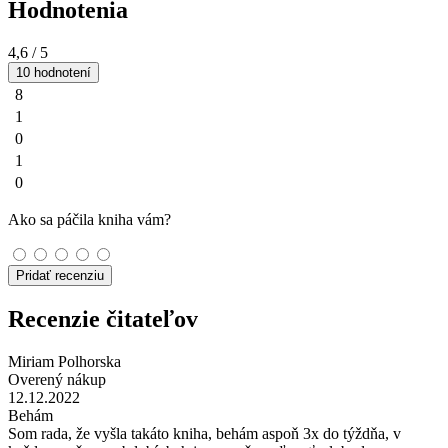
Hodnotenia
4,6
/ 5
10 hodnotení
8
1
0
1
0
Ako sa páčila kniha vám?
Pridať recenziu
Recenzie čitateľov
Miriam Polhorska
Overený nákup
12.12.2022
Behám
Som rada, že vyšla takáto kniha, behám aspoň 3x do týždňa, v