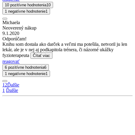
10 pozitívne hodnotenia
10
1 negatívne hodnotenie
1
Michaela
Neoverený nákup
9.1.2020
Odporúčam!
Knihu som dostala ako darček a veľmi ma potešila, netvoril ju len
lekár, ale je v nej aj podkapitola trénera, či názorné ukážky
fyzioterapeuta
Čítať viac
reagovať
6 pozitívne hodnotenia
6
1 negatívne hodnotenie
1
1
2
Ďalšie
1
Ďalšie