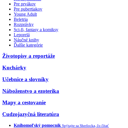
Pre prvákov
Pre pubertiakov
Young Adult
Beletria
Rozprávky
Sci-fi, fantasy a komiksy
Leporelá
Náučné knihy
Ďalšie kategórie
Životopisy a reportáže
Kuchárky
Učebnice a slovníky
Náboženstvo a ezoterika
Mapy a cestovanie
Cudzojazyčná literatúra
Knihomoľský pomocník
Spýtajte sa Sherlocka, čo čítať