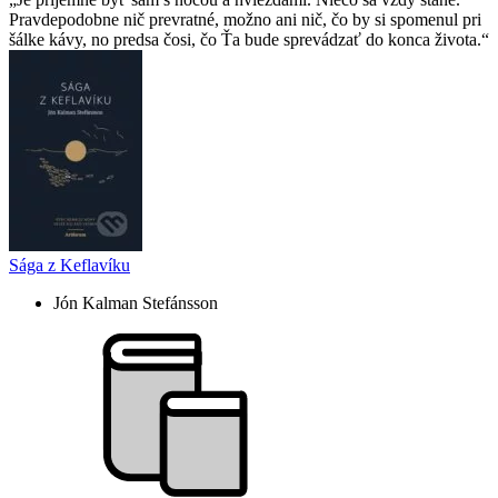
Pravdepodobne nič prevratné, možno ani nič, čo by si spomenul pri
šálke kávy, no predsa čosi, čo Ťa bude sprevádzať do konca života.
Sága z Keflavíku
Jón Kalman Stefánsson