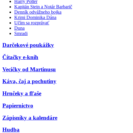
Harry Potter
Kapitán Stein a Notár Barbarič
Denník odvážneho bojka
Krimi Dominika Dána
Učím sa rozprávať
Duna
Smradi
Darčekové poukážky
Čítačky e-kníh
Vecičky od Martinusu
Káva, čaj a pochutiny
Hrnčeky a fľaše
Papiernictvo
Zápisníky a kalendáre
Hudba