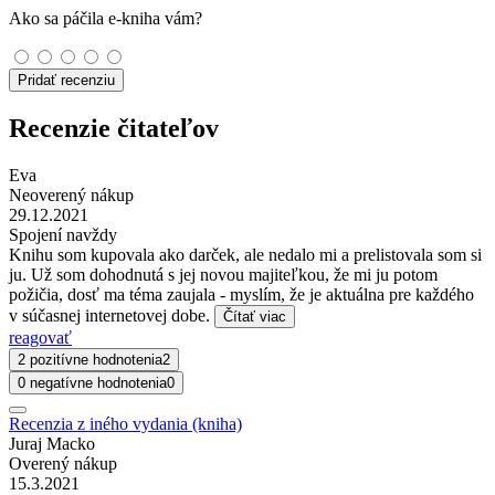
Ako sa páčila e-kniha vám?
Pridať recenziu
Recenzie čitateľov
Eva
Neoverený nákup
29.12.2021
Spojení navždy
Knihu som kupovala ako darček, ale nedalo mi a prelistovala som si
ju. Už som dohodnutá s jej novou majiteľkou, že mi ju potom
požičia, dosť ma téma zaujala - myslím, že je aktuálna pre každého
v súčasnej internetovej dobe.
Čítať viac
reagovať
2 pozitívne hodnotenia
2
0 negatívne hodnotenia
0
Recenzia z iného vydania (kniha)
Juraj Macko
Overený nákup
15.3.2021