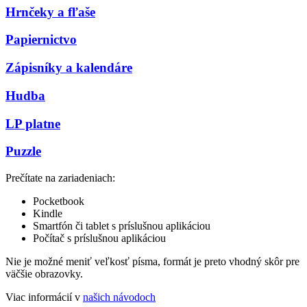
Hrnčeky a fľaše
Papiernictvo
Zápisníky a kalendáre
Hudba
LP platne
Puzzle
Prečítate na zariadeniach:
Pocketbook
Kindle
Smartfón či tablet s príslušnou aplikáciou
Počítač s príslušnou aplikáciou
Nie je možné meniť veľkosť písma, formát je preto vhodný skôr pre
väčšie obrazovky.
Viac informácií v
našich návodoch