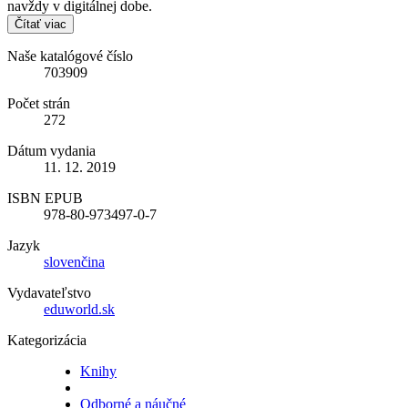
navždy v digitálnej dobe.
Čítať viac
Naše katalógové číslo
703909
Počet strán
272
Dátum vydania
11. 12. 2019
ISBN EPUB
978-80-973497-0-7
Jazyk
slovenčina
Vydavateľstvo
eduworld.sk
Kategorizácia
Knihy
Odborné a náučné