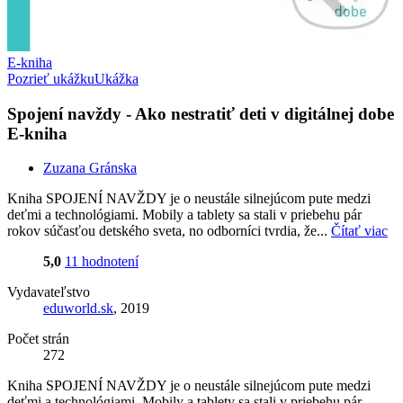
E-kniha
Pozrieť ukážku
Ukážka
Spojení navždy - Ako nestratiť deti v digitálnej dobe
E-kniha
Zuzana Gránska
Kniha SPOJENÍ NAVŽDY je o neustále silnejúcom pute medzi
deťmi a technológiami. Mobily a tablety sa stali v priebehu pár
rokov súčasťou detského sveta, no odborníci tvrdia, že...
Čítať viac
5,0
11 hodnotení
Vydavateľstvo
eduworld.sk
, 2019
Počet strán
272
Kniha SPOJENÍ NAVŽDY je o neustále silnejúcom pute medzi
deťmi a technológiami. Mobily a tablety sa stali v priebehu pár