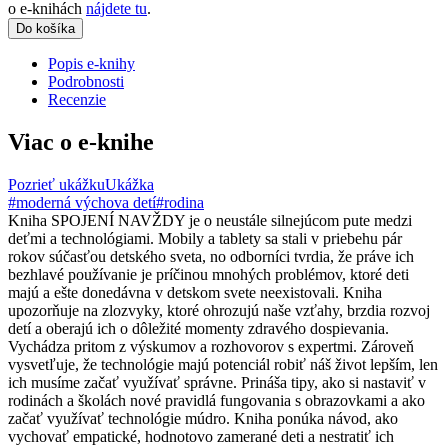
o e-knihách
nájdete tu
.
Do košíka
Popis e-knihy
Podrobnosti
Recenzie
Viac o e-knihe
Pozrieť ukážku
Ukážka
#moderná výchova detí
#rodina
Kniha SPOJENÍ NAVŽDY je o neustále silnejúcom pute medzi
deťmi a technológiami. Mobily a tablety sa stali v priebehu pár
rokov súčasťou detského sveta, no odborníci tvrdia, že práve ich
bezhlavé používanie je príčinou mnohých problémov, ktoré deti
majú a ešte donedávna v detskom svete neexistovali. Kniha
upozorňuje na zlozvyky, ktoré ohrozujú naše vzťahy, brzdia rozvoj
detí a oberajú ich o dôležité momenty zdravého dospievania.
Vychádza pritom z výskumov a rozhovorov s expertmi. Zároveň
vysvetľuje, že technológie majú potenciál robiť náš život lepším, len
ich musíme začať využívať správne. Prináša tipy, ako si nastaviť v
rodinách a školách nové pravidlá fungovania s obrazovkami a ako
začať využívať technológie múdro. Kniha ponúka návod, ako
vychovať empatické, hodnotovo zamerané deti a nestratiť ich