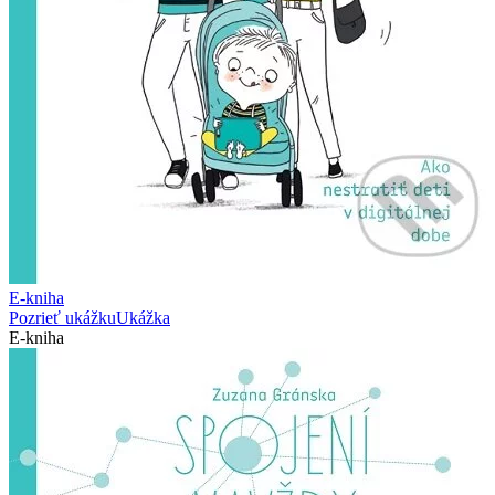
E-kniha
Pozrieť ukážku
Ukážka
E-kniha