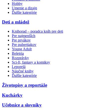
Hobby
Umenie a dizajn
Ďalšie kategórie
Deti a mládež
Knihorad – poradca kníh pre deti
Pre najmenších
Pre prvákov
Pre pubertiakov
Young Adult
Beletria
Rozprávky
Sci-fi, fantasy a komiksy
Leporelá
Náučné knihy
Ďalšie kategórie
Životopisy a reportáže
Kuchárky
Učebnice a slovníky