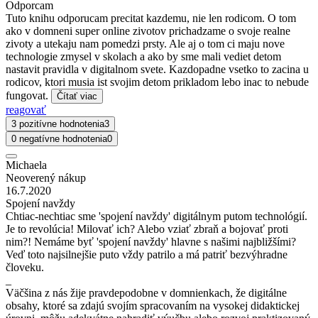
Odporcam
Tuto knihu odporucam precitat kazdemu, nie len rodicom. O tom
ako v domneni super online zivotov prichadzame o svoje realne
zivoty a utekaju nam pomedzi prsty. Ale aj o tom ci maju nove
technologie zmysel v skolach a ako by sme mali vediet detom
nastavit pravidla v digitalnom svete. Kazdopadne vsetko to zacina u
rodicov, ktori musia ist svojim detom prikladom lebo inac to nebude
fungovat.
Čítať viac
reagovať
3 pozitívne hodnotenia
3
0 negatívne hodnotenia
0
Michaela
Neoverený nákup
16.7.2020
Spojení navždy
Chtiac-nechtiac sme 'spojení navždy' digitálnym putom technológií.
Je to revolúcia! Milovať ich? Alebo vziať zbraň a bojovať proti
nim?! Nemáme byť 'spojení navždy' hlavne s našimi najbližšími?
Veď toto najsilnejšie puto vždy patrilo a má patriť bezvýhradne
človeku.
_
Väčšina z nás žije pravdepodobne v domnienkach, že digitálne
obsahy, ktoré sa zdajú svojím spracovaním na vysokej didaktickej