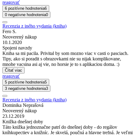
reagovať
6 pozitívne hodnotenia
6
0 negatívne hodnotenia
0
Recenzia z iného vydania (kniha)
Fero S.
Neoverený nákup
10.1.2020
Spojeni navzdy
Kniha sa mi pacila. Privital by som mozno viac v casti o pasciach.
Tipy, ako si poradit s obrazovkami nie su nijak komplikovane,
mnohe vacsina asi aj vie, no horsie je to s aplikaciou doma. :)
Čítať viac
reagovať
5 pozitívne hodnotenia
5
3 negatívne hodnotenia
3
Recenzia z iného vydania (kniha)
Dominika Neprašová
Neoverený nákup
23.12.2019
Knižka dnešnej doby
Táto knižka jednoznačne patrí do dnešnej doby - do regálov
kníhkupectiev a knižníc. Je skvelá, poučná a hlavne trefná. Je veľmi