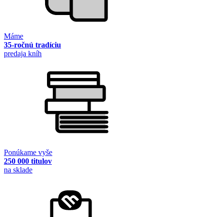
Máme
35-ročnú tradíciu
predaja kníh
Ponúkame vyše
250 000 titulov
na sklade