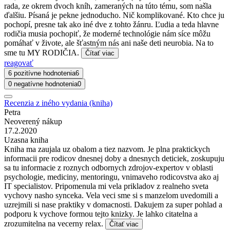
rada, ze okrem dvoch kníh, zameraných na túto tému, som našla
ďalšiu. Písaná je pekne jednoducho. Nič komplikované. Kto chce ju
pochopí, presne tak ako iné dve z tohto žánru. Ľudia a teda hlavne
rodičia musia pochopiť, že moderné technológie nám síce môžu
pomáhať v živote, ale šťastným nás ani naše deti neurobia. Na to
sme tu MY RODIČIA.
Čítať viac
reagovať
6 pozitívne hodnotenia
6
0 negatívne hodnotenia
0
Recenzia z iného vydania (kniha)
Petra
Neoverený nákup
17.2.2020
Uzasna kniha
Kniha ma zaujala uz obalom a tiez nazvom. Je plna praktickych
informacii pre rodicov dnesnej doby a dnesnych deticiek, zoskupuju
sa tu informacie z roznych odbornych zdrojov-expertov v oblasti
psychologie, mediciny, mentoringu, vnimaveho rodicovstva ako aj
IT specialistov. Pripomenula mi vela prikladov z realneho sveta
vychovy nasho synceka. Vela veci sme si s manzelom uvedomili a
uzrejmili si nase praktiky v domacnosti. Dakujem za super pohlad a
podporu k vychove formou tejto knizky. Je lahko citatelna a
zrozumitelna na vecerny relax.
Čítať viac