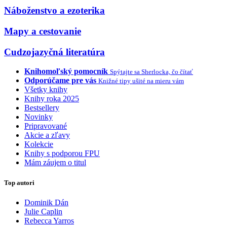
Náboženstvo a ezoterika
Mapy a cestovanie
Cudzojazyčná literatúra
Knihomoľský pomocník
Spýtajte sa Sherlocka, čo čítať
Odporúčame pre vás
Knižné tipy ušité na mieru vám
Všetky knihy
Knihy roka 2025
Bestsellery
Novinky
Pripravované
Akcie a zľavy
Kolekcie
Knihy s podporou FPU
Mám záujem o titul
Top autori
Dominik Dán
Julie Caplin
Rebecca Yarros