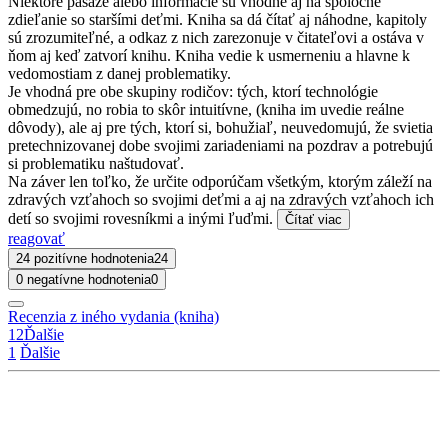
Niektoré pasáže alebo informácie sú vhodné aj na spoločné
zdieľanie so staršími deťmi. Kniha sa dá čítať aj náhodne, kapitoly
sú zrozumiteľné, a odkaz z nich zarezonuje v čitateľovi a ostáva v
ňom aj keď zatvorí knihu. Kniha vedie k usmerneniu a hlavne k
vedomostiam z danej problematiky.
Je vhodná pre obe skupiny rodičov: tých, ktorí technológie
obmedzujú, no robia to skôr intuitívne, (kniha im uvedie reálne
dôvody), ale aj pre tých, ktorí si, bohužiaľ, neuvedomujú, že svietia
pretechnizovanej dobe svojimi zariadeniami na pozdrav a potrebujú
si problematiku naštudovať.
Na záver len toľko, že určite odporúčam všetkým, ktorým záleží na
zdravých vzťahoch so svojimi deťmi a aj na zdravých vzťahoch ich
detí so svojimi rovesníkmi a inými ľuďmi.
Čítať viac
reagovať
24 pozitívne hodnotenia
24
0 negatívne hodnotenia
0
Recenzia z iného vydania (kniha)
1
2
Ďalšie
1
Ďalšie