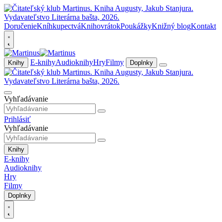
Doručenie
Kníhkupectvá
Knihovrátok
Poukážky
Knižný blog
Kontakt
E-knihy
Audioknihy
Hry
Filmy
Knihy
Doplnky
Vyhľadávanie
Prihlásiť
Vyhľadávanie
Knihy
E-knihy
Audioknihy
Hry
Filmy
Doplnky