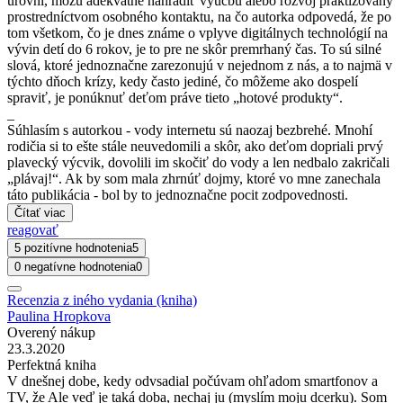
úrovni, môžu adekvátne nahradiť výučbu alebo rozvoj praktizovaný
prostredníctvom osobného kontaktu, na čo autorka odpovedá, že po
tom všetkom, čo je dnes známe o vplyve digitálnych technológií na
vývin detí do 6 rokov, je to pre ne skôr premrhaný čas. To sú silné
slová, ktoré jednoznačne zarezonujú v nejednom z nás, a to najmä v
týchto dňoch krízy, kedy často jediné, čo môžeme ako dospelí
spraviť, je ponúknuť deťom práve tieto „hotové produkty“.
_
Súhlasím s autorkou - vody internetu sú naozaj bezbrehé. Mnohí
rodičia si to ešte stále neuvedomili a skôr, ako deťom dopriali prvý
plavecký výcvik, dovolili im skočiť do vody a len nedbalo zakričali
„plávaj!“. Ak by som mala zhrnúť dojmy, ktoré vo mne zanechala
táto publikácia - bol by to jednoznačne pocit zodpovednosti.
Čítať viac
reagovať
5 pozitívne hodnotenia
5
0 negatívne hodnotenia
0
Recenzia z iného vydania (kniha)
Paulina Hropkova
Overený nákup
23.3.2020
Perfektná kniha
V dnešnej dobe, kedy odvsadial počúvam ohľadom smartfonov a
TV, že Ale veď je taká doba, nechaj ju (myslím moju dcerku). Som