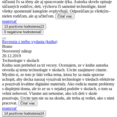
súčasná čo sa témy ale aj spracovanie týka. Autorka skvelo opisuje
súčasných rodičov, deti, výchovu či samotné technológie, ktoré
všetky spomenuté kategórie ovplyvňujú. Odporúčam ju všetkým -
nielen rodičom, ale aj učiteľom.
Čítať viac
reagovať
13 pozitívne hodnotenia
13
0 negatívne hodnotenia
0
Recenzia z iného vydania (kniha)
Brano
Neoverený nákup
20.12.2019
Technologie v skolach
Knihu som prebehol za tri vecery. Ocenujem, ze v knihe autorka
otvorila aj temu technologie v skolach. Urcite zaujimave citanie.
Myslim si, ze toto je fakt velka tema, ktora by sa mala spravne
uchopit, aby decka naozaj vyuzivali technologie v triedach efektivne
a pouzivali kvalitne digitalne materialy. Ako rodicia mame problemy
s displejmi doma, ale to ze su v nejakej podobe v skolach, o tom sa
velmi nehovori. Vlastne ani netusime, ako ich deti v skole
pouzivaju. Urcite tam nie su na skodu, ale treba aj vediet, ako s nimi
pracovat.
Čítať viac
reagovať
14 pozitívne hodnotenia
14