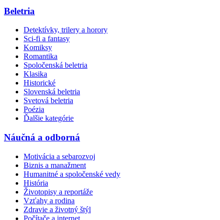
Beletria
Detektívky, trilery a horory
Sci-fi a fantasy
Komiksy
Romantika
Spoločenská beletria
Klasika
Historické
Slovenská beletria
Svetová beletria
Poézia
Ďalšie kategórie
Náučná a odborná
Motivácia a sebarozvoj
Biznis a manažment
Humanitné a spoločenské vedy
História
Životopisy a reportáže
Vzťahy a rodina
Zdravie a životný štýl
Počítače a internet