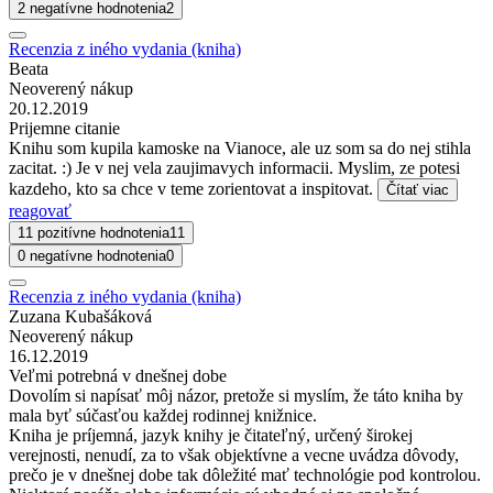
2 negatívne hodnotenia
2
Recenzia z iného vydania (kniha)
Beata
Neoverený nákup
20.12.2019
Prijemne citanie
Knihu som kupila kamoske na Vianoce, ale uz som sa do nej stihla
zacitat. :) Je v nej vela zaujimavych informacii. Myslim, ze potesi
kazdeho, kto sa chce v teme zorientovat a inspitovat.
Čítať viac
reagovať
11 pozitívne hodnotenia
11
0 negatívne hodnotenia
0
Recenzia z iného vydania (kniha)
Zuzana Kubašáková
Neoverený nákup
16.12.2019
Veľmi potrebná v dnešnej dobe
Dovolím si napísať môj názor, pretože si myslím, že táto kniha by
mala byť súčasťou každej rodinnej knižnice.
Kniha je príjemná, jazyk knihy je čitateľný, určený širokej
verejnosti, nenudí, za to však objektívne a vecne uvádza dôvody,
prečo je v dnešnej dobe tak dôležité mať technológie pod kontrolou.