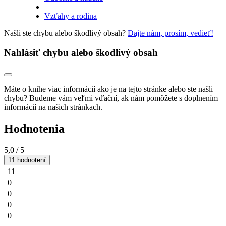
Vzťahy a rodina
Našli ste chybu alebo škodlivý obsah?
Dajte nám, prosím, vedieť!
Nahlásiť chybu alebo škodlivý obsah
Máte o knihe viac informácií ako je na tejto stránke alebo ste našli
chybu? Budeme vám veľmi vďační, ak nám pomôžete s doplnením
informácií na našich stránkach.
Hodnotenia
5,0
/ 5
11 hodnotení
11
0
0
0
0