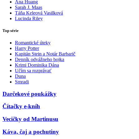
Ana Huang
Sarah J. Maas
Táňa Keleová Vasilková
Lucinda Riley
Top série
Romantické úteky
Harry Potter
Kapitán Stein a Notár Barbarič
Denník odvážneho bojka
Krimi Dominika Dána
Učím sa rozprávať
Duna
Smradi
Darčekové poukážky
Čítačky e-kníh
Vecičky od Martinusu
Káva, čaj a pochutiny