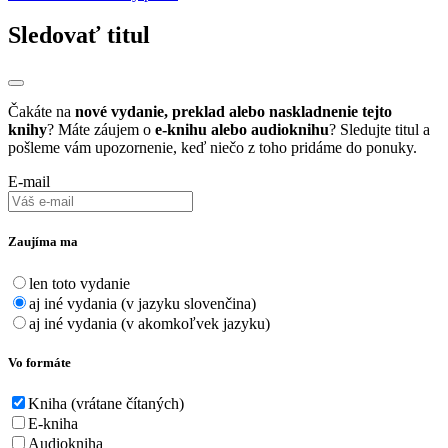
Sledovať titul
Čakáte na
nové vydanie, preklad alebo naskladnenie tejto
knihy
? Máte záujem o
e-knihu alebo audioknihu
? Sledujte titul a
pošleme vám upozornenie, keď niečo z toho pridáme do ponuky.
E-mail
Zaujíma ma
len toto vydanie
aj iné vydania (v jazyku slovenčina)
aj iné vydania (v akomkoľvek jazyku)
Vo formáte
Kniha (vrátane čítaných)
E-kniha
Audiokniha