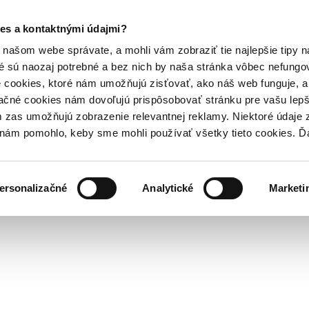
es a kontaktnými údajmi?
našom webe správate, a mohli vám zobraziť tie najlepšie tipy n
é sú naozaj potrebné a bez nich by naša stránka vôbec nefung
 cookies, ktoré nám umožňujú zisťovať, ako náš web funguje, a 
ačné cookies nám dovoľujú prispôsobovať stránku pre vašu lepši
zas umožňujú zobrazenie relevantnej reklamy. Niektoré údaje z
y nám pomohlo, keby sme mohli používať všetky tieto cookies. 
ersonalizačné
Analytické
Marketi