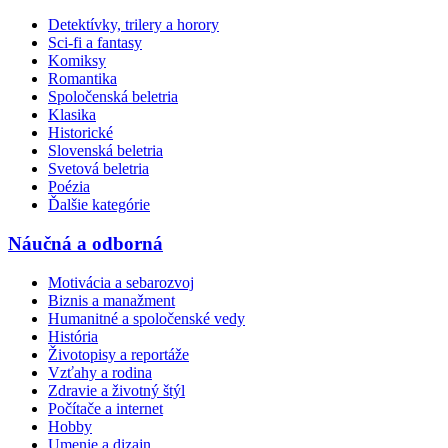
Detektívky, trilery a horory
Sci-fi a fantasy
Komiksy
Romantika
Spoločenská beletria
Klasika
Historické
Slovenská beletria
Svetová beletria
Poézia
Ďalšie kategórie
Náučná a odborná
Motivácia a sebarozvoj
Biznis a manažment
Humanitné a spoločenské vedy
História
Životopisy a reportáže
Vzťahy a rodina
Zdravie a životný štýl
Počítače a internet
Hobby
Umenie a dizajn