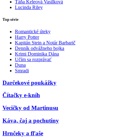
Táňa Keleová Vasilková
Lucinda Riley
Top série
Romantické úteky
Harry Potter
Kapitán Stein a Notár Barbarič
Denník odvážneho bojka
Krimi Dominika Dána
Učím sa rozprávať
Duna
Smradi
Darčekové poukážky
Čítačky e-kníh
Vecičky od Martinusu
Káva, čaj a pochutiny
Hrnčeky a fľaše