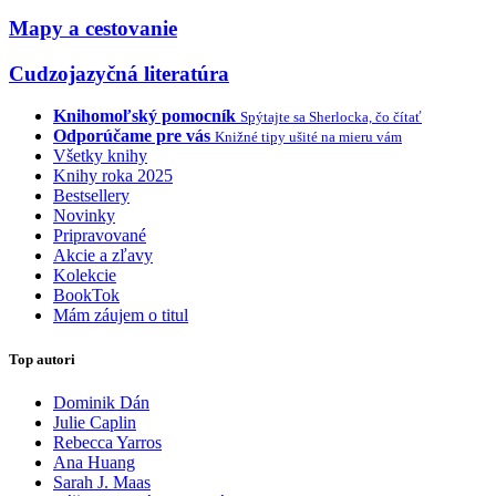
Mapy a cestovanie
Cudzojazyčná literatúra
Knihomoľský pomocník
Spýtajte sa Sherlocka, čo čítať
Odporúčame pre vás
Knižné tipy ušité na mieru vám
Všetky knihy
Knihy roka 2025
Bestsellery
Novinky
Pripravované
Akcie a zľavy
Kolekcie
BookTok
Mám záujem o titul
Top autori
Dominik Dán
Julie Caplin
Rebecca Yarros
Ana Huang
Sarah J. Maas