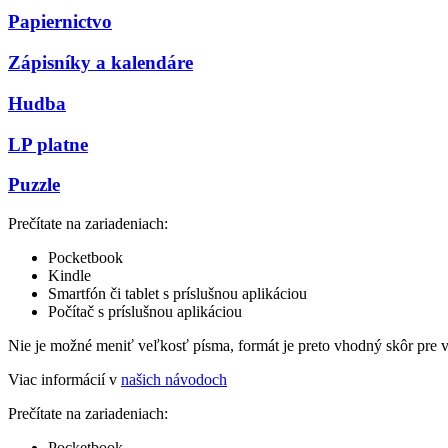
Papiernictvo
Zápisníky a kalendáre
Hudba
LP platne
Puzzle
Prečítate na zariadeniach:
Pocketbook
Kindle
Smartfón či tablet s príslušnou aplikáciou
Počítač s príslušnou aplikáciou
Nie je možné meniť veľkosť písma, formát je preto vhodný skôr pre 
Viac informácií v
našich návodoch
Prečítate na zariadeniach:
Pocketbook