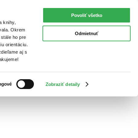
Povoliť všetko
a knihy,
ovala. Okrem
Odmietnuť
stále ho pre
u orientáciu.
dieľame aj s
Ďakujeme!
ngové
Zobraziť detaily