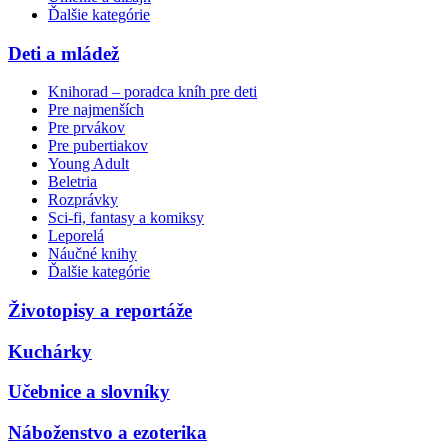
Ďalšie kategórie
Deti a mládež
Knihorad – poradca kníh pre deti
Pre najmenších
Pre prvákov
Pre pubertiakov
Young Adult
Beletria
Rozprávky
Sci-fi, fantasy a komiksy
Leporelá
Náučné knihy
Ďalšie kategórie
Životopisy a reportáže
Kuchárky
Učebnice a slovníky
Náboženstvo a ezoterika