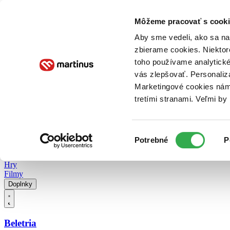
Doručenie
Kníhkupectvá
Knihovrátok
Poukážky
Knižný blog
Kontakt
Môžeme pracovať s cooki
Aby sme vedeli, ako sa na 
zbierame cookies. Niektor
E-knihy
Audioknihy
Hry
Filmy
Knihy
Doplnky
toho používame analytické
vás zlepšovať. Personaliz
Vyhľadávanie
Marketingové cookies nám 
tretími stranami. Veľmi b
Prihlásiť
Vyhľadávanie
Výber
Knihy
Potrebné
P
súhlasu
E-knihy
Audioknihy
Hry
Filmy
Doplnky
Beletria