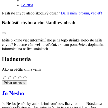
Beletria
Našli ste chybu alebo škodlivý obsah?
Dajte nám, prosím, vedieť!
Nahlásiť chybu alebo škodlivý obsah
Máte o knihe viac informácií ako je na tejto stránke alebo ste našli
chybu? Budeme vám veľmi vďační, ak nám pomôžete s doplnením
informácií na našich stránkach.
Hodnotenia
Ako sa páčila kniha vám?
Pridať recenziu
Jo Nesbo
Jo Nesbo je nórsky autor krimi románov. Iba v rodnom Nórsku sa
predali vyše dva milióny jeho kníh, čo je pri počte 4,5 milióna