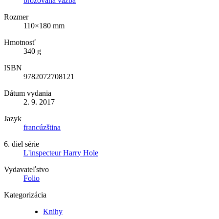
brožovaná väzba
Rozmer
110×180 mm
Hmotnosť
340 g
ISBN
9782072708121
Dátum vydania
2. 9. 2017
Jazyk
francúzština
6. diel série
L'inspecteur Harry Hole
Vydavateľstvo
Folio
Kategorizácia
Knihy