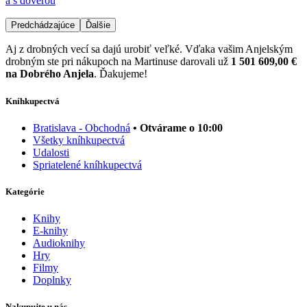
a s dôverou
Predchádzajúce
Ďalšie
Aj z drobných vecí sa dajú urobiť veľké. Vďaka vašim Anjelským
drobným ste pri nákupoch na Martinuse darovali už
1 501 609,00 €
na Dobrého Anjela
. Ďakujeme!
Kníhkupectvá
Bratislava - Obchodná
• Otvárame o 10:00
Všetky kníhkupectvá
Udalosti
Spriatelené kníhkupectvá
Kategórie
Knihy
E-knihy
Audioknihy
Hry
Filmy
Doplnky
Nakupujte u nás