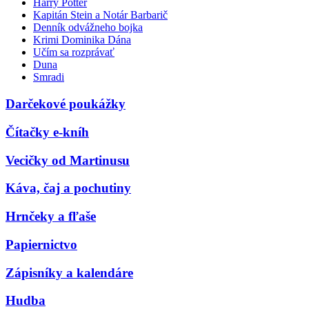
Harry Potter
Kapitán Stein a Notár Barbarič
Denník odvážneho bojka
Krimi Dominika Dána
Učím sa rozprávať
Duna
Smradi
Darčekové poukážky
Čítačky e-kníh
Vecičky od Martinusu
Káva, čaj a pochutiny
Hrnčeky a fľaše
Papiernictvo
Zápisníky a kalendáre
Hudba