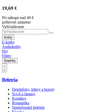
19,69 €
Pri nákupe nad 49 €
poštovné zadarmo
Vyhľadávanie
Knihy
E-knihy
Audioknihy
Hry
Filmy
Doplnky
Beletria
Detektívky, trilery a horory
Sci-fi a fantasy
Komiksy
Romantika
Spoločenská beletria
Klasika