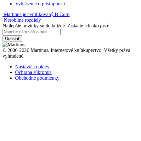
Vyhlásenie o prístupnosti
Martinus je certifikovaný B Corp
Nerobíme rozdiely
Najlepšie novinky sú tie knižné. Získajte ich ako prví:
Odoslať
© 2000-2026 Martinus. Internetové kníhkupectvo. Všetky práva
vyhradené.
Nastaviť cookies
Ochrana súkromia
Obchodné podmienky