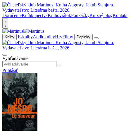
Doručenie
Kníhkupectvá
Knihovrátok
Poukážky
Knižný blog
Kontakt
E-knihy
Audioknihy
Hry
Filmy
Knihy
Doplnky
Vyhľadávanie
Prihlásiť