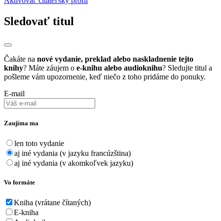
Aktivovať čitateľský profil
Sledovať titul
Čakáte na
nové vydanie, preklad alebo naskladnenie tejto
knihy
? Máte záujem o
e-knihu alebo audioknihu
? Sledujte titul a
pošleme vám upozornenie, keď niečo z toho pridáme do ponuky.
E-mail
Zaujíma ma
len toto vydanie
aj iné vydania (v jazyku francúzština)
aj iné vydania (v akomkoľvek jazyku)
Vo formáte
Kniha (vrátane čítaných)
E-kniha