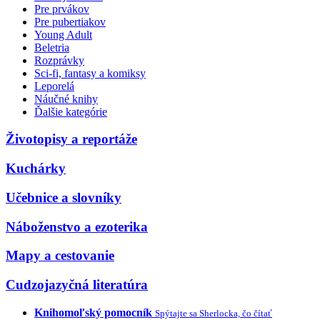
Pre prvákov
Pre pubertiakov
Young Adult
Beletria
Rozprávky
Sci-fi, fantasy a komiksy
Leporelá
Náučné knihy
Ďalšie kategórie
Životopisy a reportáže
Kuchárky
Učebnice a slovníky
Náboženstvo a ezoterika
Mapy a cestovanie
Cudzojazyčná literatúra
Knihomoľský pomocník
Spýtajte sa Sherlocka, čo čítať