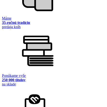
Máme
35-ročnú tradíciu
predaja kníh
Ponúkame vyše
250 000 titulov
na sklade