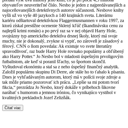
obyvateľov neuveriteľné číslo. Nesbo je jeden z najpredávanejších a
najoceňovanejších detektívnych autorov súčasnosti. Nesbove knihy
vyšli už vo vyše 40 jazykoch a 140 krajinách sveta. Literárnu
kariéru odštartoval detektívkou Flaggermusmannen v roku 1997, za
ktorú získal prestížne ocenenie Sklený kľúč (škandinávsku cenu za
najlepší krimi román) a po prvý raz sa v nej objavil Harry Hole,
svojrázny typ amerického detektíva drsnej školy, ktorý má svoje
muchy, nie je dokonalý, zvykne si vypiť, no zároveň je zásadový a
férový. CNN o ňom povedala: Ak existuje vo svete literatúry
spravodlivosť, raz bude Harry Hole rovnako populárny a obľúbený
ako Harry Potter.“ Jo Nesbo bol v mladosti úspešným prvoligovým
futbalistom, ale keď si poranil šľachy, so športom skončil.
Vyštudoval ekonómiu a stal sa z neho úspešný finančný analytik.
Založil populárnu skupinu Di Derre, ale stále ho to ťahalo k písaniu.
Dnes je vyhľadávaným autorom, ktorý má v polícii svoje zdroje a
tak môže priamo pozorovať ich prácu. „Lepšie sa mi potom tvorí
fikcia,“ prezrádza Jo Nesbo, ktorý dokáže v príbehoch šikovne
narábať s humorom a jemnou iróniou, čo vynikajúco vystihol v
kvalitných prekladoch Jozef Zelizňák.
Čítať viac