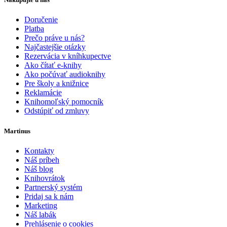
Doručenie
Platba
Prečo práve u nás?
Najčastejšie otázky
Rezervácia v kníhkupectve
Ako čítať e-knihy
Ako počúvať audioknihy
Pre školy a knižnice
Reklamácie
Knihomoľský pomocník
Odstúpiť od zmluvy
Martinus
Kontakty
Náš príbeh
Náš blog
Knihovrátok
Partnerský systém
Pridaj sa k nám
Marketing
Náš labák
Prehlásenie o cookies