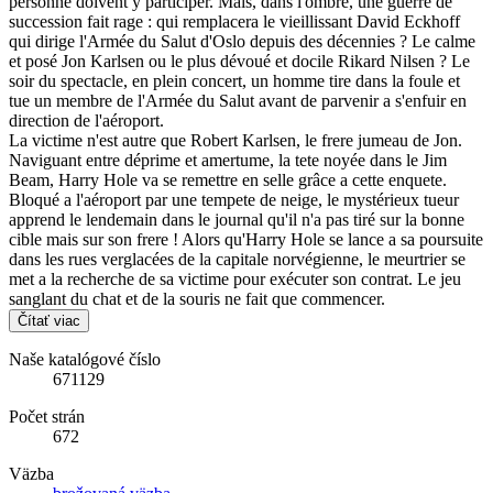
personne doivent y participer. Mais, dans l'ombre, une guerre de
succession fait rage : qui remplacera le vieillissant David Eckhoff
qui dirige l'Armée du Salut d'Oslo depuis des décennies ? Le calme
et posé Jon Karlsen ou le plus dévoué et docile Rikard Nilsen ? Le
soir du spectacle, en plein concert, un homme tire dans la foule et
tue un membre de l'Armée du Salut avant de parvenir a s'enfuir en
direction de l'aéroport.
La victime n'est autre que Robert Karlsen, le frere jumeau de Jon.
Naviguant entre déprime et amertume, la tete noyée dans le Jim
Beam, Harry Hole va se remettre en selle grâce a cette enquete.
Bloqué a l'aéroport par une tempete de neige, le mystérieux tueur
apprend le lendemain dans le journal qu'il n'a pas tiré sur la bonne
cible mais sur son frere ! Alors qu'Harry Hole se lance a sa poursuite
dans les rues verglacées de la capitale norvégienne, le meurtrier se
met a la recherche de sa victime pour exécuter son contrat. Le jeu
sanglant du chat et de la souris ne fait que commencer.
Čítať viac
Naše katalógové číslo
671129
Počet strán
672
Väzba