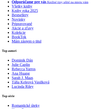
Odporúčame pre vás
Knižné tipy ušité na mieru vám
Všetky knihy
Knihy roka 2025
Bestsellery
Novinky
Pripravované
Akcie a zľavy
Kolekcie
BookTok
Mám záujem o titul
Top autori
Dominik Dán
Julie Caplin
Rebecca Yarros
Ana Huang
Sarah J. Maas
Táňa Keleová Vasilková
Lucinda Riley
Top série
Romantické úteky