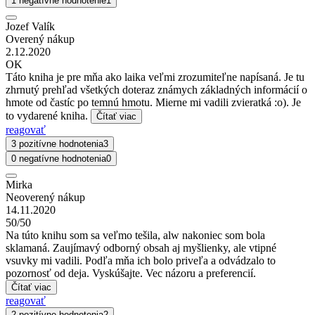
1 negatívne hodnotenie
1
Jozef Valík
Overený nákup
2.12.2020
OK
Táto kniha je pre mňa ako laika veľmi zrozumiteľne napísaná. Je tu
zhrnutý prehľad všetkých doteraz známych základných informácií o
hmote od častíc po temnú hmotu. Mierne mi vadili zvieratká :o). Je
to vydarené kniha.
Čítať viac
reagovať
3 pozitívne hodnotenia
3
0 negatívne hodnotenia
0
Mirka
Neoverený nákup
14.11.2020
50/50
Na túto knihu som sa veľmo tešila, alw nakoniec som bola
sklamaná. Zaujímavý odborný obsah aj myšlienky, ale vtipné
vsuvky mi vadili. Podľa mňa ich bolo priveľa a odvádzalo to
pozornosť od deja. Vyskúšajte. Vec názoru a preferencií.
Čítať viac
reagovať
2 pozitívne hodnotenia
2