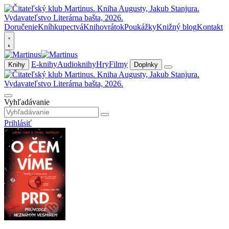
Doručenie
Kníhkupectvá
Knihovrátok
Poukážky
Knižný blog
Kontakt
E-knihy
Audioknihy
Hry
Filmy
Knihy
Doplnky
Vyhľadávanie
Prihlásiť