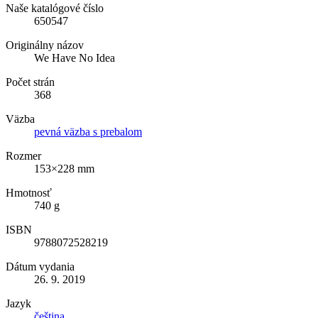
Naše katalógové číslo
650547
Originálny názov
We Have No Idea
Počet strán
368
Väzba
pevná väzba s prebalom
Rozmer
153×228 mm
Hmotnosť
740 g
ISBN
9788072528219
Dátum vydania
26. 9. 2019
Jazyk
čeština