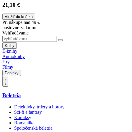
21,10 €
Vložiť do košíka
Pri nákupe nad 49 €
poštovné zadarmo
Vyhľadávanie
Knihy
E-knihy
Audioknihy
Hry
Filmy
Doplnky
Beletria
Detektívky, trilery a horory
Sci-fi a fantasy
Komiksy
Romantika
Spoločenská beletria