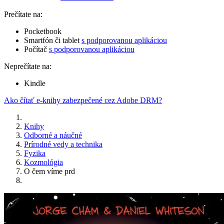
Prečítate na:
Pocketbook
Smartfón či tablet
s podporovanou aplikáciou
Počítač
s podporovanou aplikáciou
Neprečítate na:
Kindle
Ako čítať e-knihy zabezpečené cez Adobe DRM?
Knihy
Odborné a náučné
Prírodné vedy a technika
Fyzika
Kozmológia
O čem víme prd