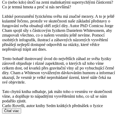
Co (nebo kdo) útočí na zemi malinkatými superrychlými částicemi?
Co je temná hmota a proč si nás nevšímá?
Lidské porozumění fyzickému světu má značné mezery. A to je ještě
kulantně řečeno, protože ve skutečnosti naše základní představy o
fungování světa obsahují obří zející díry. Autor PhD Comicsu Jorge
Cham spojil síly s částicovým fyzikem Danielem Whitesonem, aby
zmapovali všechno, co o našem vesmíru ještě nevíme. Pomocí
osobitých infografik, ilustrací a zábavných názorných vysvětlení
přinášejí nejlepší dostupné odpovědi na otázky, které vědce
nepřestávají trápit ani dnes.
Tento bohatě ilustrovaný úvod do největších záhad ze světa fyziky
zároveň objasňuje i různé zapeklitosti, o kterých už toho víme
celkem dost, od kvarků přes gravitační vlny až po vybuchující černé
díry. Cham a Whiteson vyváženým dávkováním humoru a informací
ukazují, že vesmír je velké neprobádané území, které stále čeká na
své objevitele.
Tato chytrá kniha odhaluje, jak málo toho o vesmíru ve skutečnosti
víme, a doplňuje to nápaditými vysvětleními toho, co už se nám
podařilo zjistit.
Carlo Rovelli, autor knihy Sedm krátkých přednášek o fyzice
Čítať viac