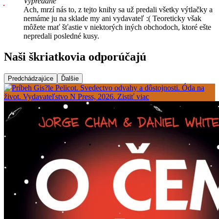
Vypredané
Ach, mrzí nás to, z tejto knihy sa už predali všetky výtlačky a
nemáme ju na sklade my ani vydavateľ :( Teoreticky však
môžete mať šťastie v niektorých iných obchodoch, ktoré ešte
nepredali posledné kusy.
Naši škriatkovia odporúčajú
Predchádzajúce
Ďalšie