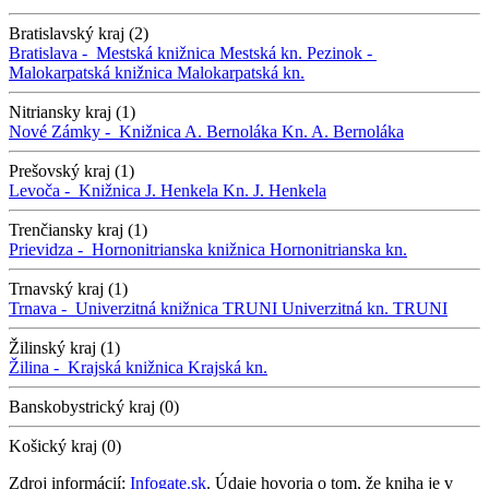
Bratislavský kraj (2)
Bratislava -
Mestská knižnica
Mestská kn.
Pezinok -
Malokarpatská knižnica
Malokarpatská kn.
Nitriansky kraj (1)
Nové Zámky -
Knižnica A. Bernoláka
Kn. A. Bernoláka
Prešovský kraj (1)
Levoča -
Knižnica J. Henkela
Kn. J. Henkela
Trenčiansky kraj (1)
Prievidza -
Hornonitrianska knižnica
Hornonitrianska kn.
Trnavský kraj (1)
Trnava -
Univerzitná knižnica TRUNI
Univerzitná kn. TRUNI
Žilinský kraj (1)
Žilina -
Krajská knižnica
Krajská kn.
Banskobystrický kraj (0)
Košický kraj (0)
Zdroj informácií:
Infogate.sk
. Údaje hovoria o tom, že kniha je v