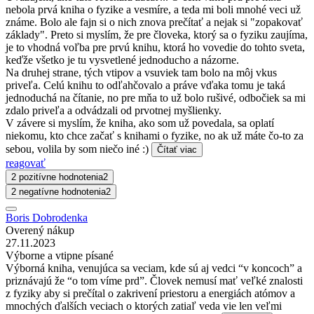
nebola prvá kniha o fyzike a vesmíre, a teda mi boli mnohé veci už
známe. Bolo ale fajn si o nich znova prečítať a nejak si "zopakovať
základy". Preto si myslím, že pre človeka, ktorý sa o fyziku zaujíma,
je to vhodná voľba pre prvú knihu, ktorá ho vovedie do tohto sveta,
keďže všetko je tu vysvetlené jednoducho a názorne.
Na druhej strane, tých vtipov a vsuviek tam bolo na môj vkus
priveľa. Celú knihu to odľahčovalo a práve vďaka tomu je taká
jednoduchá na čítanie, no pre mňa to už bolo rušivé, odbočiek sa mi
zdalo priveľa a odvádzali od prvotnej myšlienky.
V závere si myslím, že kniha, ako som už povedala, sa oplatí
niekomu, kto chce začať s knihami o fyzike, no ak už máte čo-to za
sebou, volila by som niečo iné :)
Čítať viac
reagovať
2 pozitívne hodnotenia
2
2 negatívne hodnotenia
2
Boris Dobrodenka
Overený nákup
27.11.2023
Výborne a vtipne písané
Výborná kniha, venujúca sa veciam, kde sú aj vedci “v koncoch” a
priznávajú že “o tom víme prd”. Človek nemusí mať veľké znalosti
z fyziky aby si prečítal o zakrivení priestoru a energiách atómov a
mnochých ďalších veciach o ktorých zatiaľ veda vie len veľmi