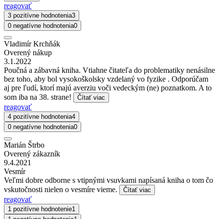
reagovať
3 pozitívne hodnotenia
3
0 negatívne hodnotenia
0
Vladimír Krchňák
Overený nákup
3.1.2022
Poučná a zábavná kniha. Vtiahne čitateľa do problematiky nenásilne
bez toho, aby bol vysokoškolsky vzdelaný vo fyzike . Odporúčam
aj pre ľudí, ktorí majú averziu voči vedeckým (ne) poznatkom. A to
som iba na 38. strane!
Čítať viac
reagovať
4 pozitívne hodnotenia
4
0 negatívne hodnotenia
0
Marián Štrbo
Overený zákazník
9.4.2021
Vesmír
Veľmi dobre odborne s vtipnými vsuvkami napísaná kniha o tom čo
vskutočnosti nielen o vesmíre vieme.
Čítať viac
reagovať
1 pozitívne hodnotenie
1