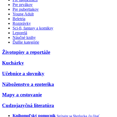
Pre prvákov
Pre pubertiakov
Young Adult
Beletria
Rozprávky
Sci-fi, fantasy a komiksy
Leporelá
Náučné knihy
Ďalšie kategórie
Životopisy a reportáže
Kuchárky
Učebnice a slovníky
Náboženstvo a ezoterika
Mapy a cestovanie
Cudzojazyčná literatúra
Knihomoľský pomocník
Spýtajte sa Sherlocka, čo čítať