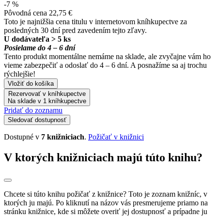
-7 %
Pôvodná cena
22,75 €
Toto je najnižšia cena titulu v internetovom kníhkupectve za
posledných 30 dní pred zavedením tejto zľavy.
U dodávateľa > 5 ks
Posielame do 4 – 6 dní
Tento produkt momentálne nemáme na sklade, ale zvyčajne vám ho
vieme zabezpečiť a odoslať do 4 – 6 dní. A posnažíme sa aj trochu
rýchlejšie!
Vložiť do košíka
Rezervovať v kníhkupectve
Na sklade v 1 kníhkupectve
Pridať do zoznamu
Sledovať dostupnosť
Dostupné v
7 knižniciach
.
Požičať v knižnici
V ktorých knižniciach majú túto knihu?
Chcete si túto knihu požičať z knižnice? Toto je zoznam knižníc, v
ktorých ju majú. Po kliknutí na názov vás presmerujeme priamo na
stránku knižnice, kde si môžete overiť jej dostupnosť a prípadne ju