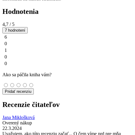
Hodnotenia
4,7
/ 5
7 hodnotení
6
0
1
0
0
Ako sa páčila kniha vám?
Pridať recenziu
Recenzie čitateľov
Jana Miklošková
Overený nákup
22.3.2024
Uvažujem, ako túto recenziu začať... O čem víme prd pre mňa