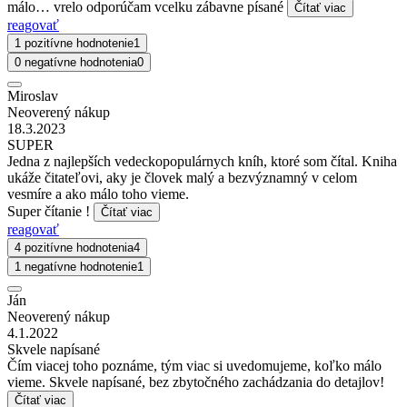
málo… vrelo odporúčam vcelku zábavne písané
Čítať viac
reagovať
1 pozitívne hodnotenie
1
0 negatívne hodnotenia
0
Miroslav
Neoverený nákup
18.3.2023
SUPER
Jedna z najlepších vedeckopopulárnych kníh, ktoré som čítal. Kniha
ukáže čitateľovi, aky je človek malý a bezvýznamný v celom
vesmíre a ako málo toho vieme.
Super čítanie !
Čítať viac
reagovať
4 pozitívne hodnotenia
4
1 negatívne hodnotenie
1
Ján
Neoverený nákup
4.1.2022
Skvele napísané
Čím viacej toho poznáme, tým viac si uvedomujeme, koľko málo
vieme. Skvele napísané, bez zbytočného zachádzania do detajlov!
Čítať viac