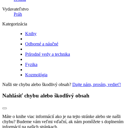
Vydavateľstvo
Práh
Kategorizácia
Knihy
Odborné a náučné
Prírodné vedy a technika
Fyzika
Kozmológia
Našli ste chybu alebo škodlivý obsah?
Dajte nám, prosím, vedieť!
Nahlásiť chybu alebo škodlivý obsah
Máte o knihe viac informácií ako je na tejto stránke alebo ste našli
chybu? Budeme vám veľmi vďační, ak nám pomôžete s doplnením
informácií na našich stránkach.