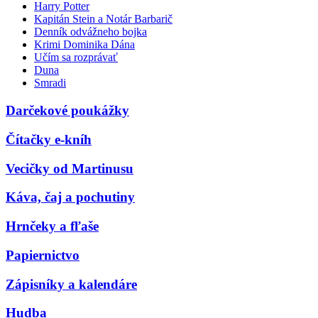
Harry Potter
Kapitán Stein a Notár Barbarič
Denník odvážneho bojka
Krimi Dominika Dána
Učím sa rozprávať
Duna
Smradi
Darčekové poukážky
Čítačky e-kníh
Vecičky od Martinusu
Káva, čaj a pochutiny
Hrnčeky a fľaše
Papiernictvo
Zápisníky a kalendáre
Hudba