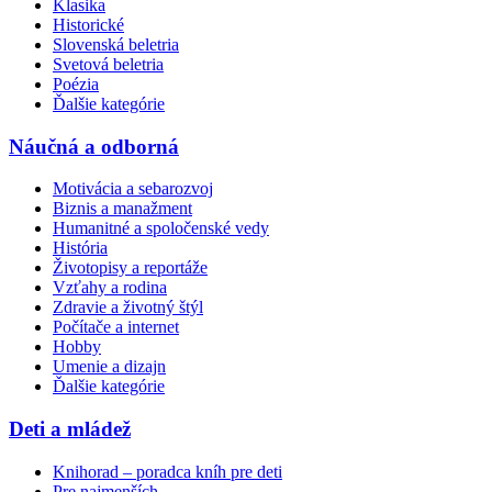
Klasika
Historické
Slovenská beletria
Svetová beletria
Poézia
Ďalšie kategórie
Náučná a odborná
Motivácia a sebarozvoj
Biznis a manažment
Humanitné a spoločenské vedy
História
Životopisy a reportáže
Vzťahy a rodina
Zdravie a životný štýl
Počítače a internet
Hobby
Umenie a dizajn
Ďalšie kategórie
Deti a mládež
Knihorad – poradca kníh pre deti
Pre najmenších