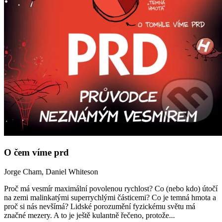
O čem víme prd
Jorge Cham, Daniel Whiteson
Proč má vesmír maximální povolenou rychlost? Co (nebo kdo) útočí
na zemi malinkatými superrychlými částicemi? Co je temná hmota a
proč si nás nevšímá? Lidské porozumění fyzickému světu má
značné mezery. A to je ještě kulantně řečeno, protože...