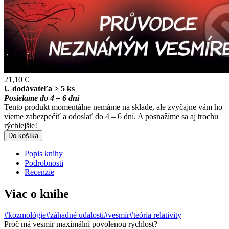
21,10 €
U dodávateľa > 5 ks
Posielame do 4 – 6 dní
Tento produkt momentálne nemáme na sklade, ale zvyčajne vám ho
vieme zabezpečiť a odoslať do 4 – 6 dní. A posnažíme sa aj trochu
rýchlejšie!
Do košíka
Popis knihy
Podrobnosti
Recenzie
Viac o knihe
#kozmológie
#záhadné udalosti
#vesmír
#teória relativity
Proč má vesmír maximální povolenou rychlost?