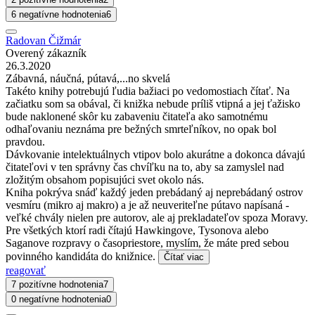
6 negatívne hodnotenia
6
Radovan Čižmár
Overený zákazník
26.3.2020
Zábavná, náučná, pútavá,...no skvelá
Takéto knihy potrebujú ľudia bažiaci po vedomostiach čítať. Na
začiatku som sa obával, či knižka nebude príliš vtipná a jej ťažisko
bude naklonené skôr ku zabaveniu čitateľa ako samotnému
odhaľovaniu neznáma pre bežných smrteľníkov, no opak bol
pravdou.
Dávkovanie intelektuálnych vtipov bolo akurátne a dokonca dávajú
čitateľovi v ten správny čas chvíľku na to, aby sa zamyslel nad
zložitým obsahom popisujúci svet okolo nás.
Kniha pokrýva snáď každý jeden prebádaný aj neprebádaný ostrov
vesmíru (mikro aj makro) a je až neuveriteľne pútavo napísaná -
veľké chvály nielen pre autorov, ale aj prekladateľov spoza Moravy.
Pre všetkých ktorí radi čítajú Hawkingove, Tysonova alebo
Saganove rozpravy o časopriestore, myslím, že máte pred sebou
povinného kandidáta do knižnice.
Čítať viac
reagovať
7 pozitívne hodnotenia
7
0 negatívne hodnotenia
0