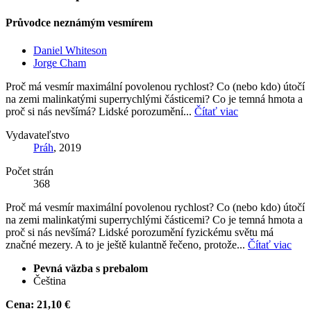
Průvodce neznámým vesmírem
Daniel Whiteson
Jorge Cham
Proč má vesmír maximální povolenou rychlost? Co (nebo kdo) útočí
na zemi malinkatými superrychlými částicemi? Co je temná hmota a
proč si nás nevšímá? Lidské porozumění...
Čítať viac
Vydavateľstvo
Práh
, 2019
Počet strán
368
Proč má vesmír maximální povolenou rychlost? Co (nebo kdo) útočí
na zemi malinkatými superrychlými částicemi? Co je temná hmota a
proč si nás nevšímá? Lidské porozumění fyzickému světu má
značné mezery. A to je ještě kulantně řečeno, protože...
Čítať viac
Pevná väzba s prebalom
Čeština
Cena:
21,10 €