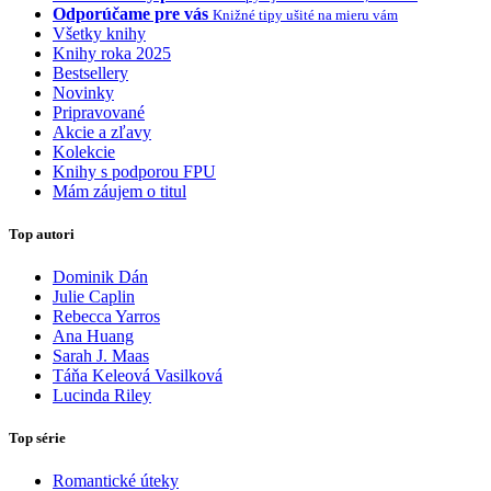
Odporúčame pre vás
Knižné tipy ušité na mieru vám
Všetky knihy
Knihy roka 2025
Bestsellery
Novinky
Pripravované
Akcie a zľavy
Kolekcie
Knihy s podporou FPU
Mám záujem o titul
Top autori
Dominik Dán
Julie Caplin
Rebecca Yarros
Ana Huang
Sarah J. Maas
Táňa Keleová Vasilková
Lucinda Riley
Top série
Romantické úteky