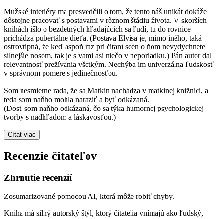
Mužské interiéry ma presvedčili o tom, že tento náš unikát dokáže
dôstojne pracovať s postavami v rôznom štádiu života. V skorších
knihách išlo o bezdetných hľadajúcich sa ľudí, tu do rovnice
prichádza pubertálne dieťa. (Postava Elvisa je, mimo iného, taká
ostrovtipná, že keď aspoň raz pri čítaní scén o ňom nevydýchnete
silnejšie nosom, tak je s vami asi niečo v neporiadku.) Pán autor dal
relevantnosť prežívania všetkým. Nechýba im univerzálna ľudskosť
v správnom pomere s jedinečnosťou.
Som nesmierne rada, že sa Matkin nachádza v matkinej knižnici, a
teda som naňho mohla naraziť a byť odkázaná.
(Dosť som naňho odkázaná, čo sa týka humornej psychologickej
tvorby s nadhľadom a láskavosťou.)
Čítať viac
Recenzie čitateľov
Zhrnutie recenzií
Zosumarizované pomocou AI, ktorá môže robiť chyby.
Kniha má silný autorský štýl, ktorý čitatelia vnímajú ako ľudský,