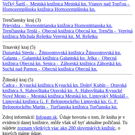
Veľký Šariš -
Mestská knižnica
Mestská kn.
Vranov nad Topľou -
Hornozemplínska knižnica
Hornozemplínska kn.
Trenčiansky kraj (3)
Prievidza -
Hornonitrianska knižnica
Hornonitrianska kn.
Trenčianska Teplá -
Obecná knižnica
Obecná kn.
Trenčín -
Verejná
knižnica Michala Rešetku
Verejná kn. M. Rešetku
Trnavský kraj (5)
Dunajská Streda -
Žitnoostrovská knižnica
Žitnoostrovská kn.
Galanta -
Galantská knižnica
Galantská kn.
Jelka -
Obecná
knižnica
Obecná kn.
Senica -
Záhorská knižnica
Záhorská kn.
Suchá nad Parnou -
Obecná knižnica
Obecná kn.
Žilinský kraj (5)
Čadca -
Kysucká knižnica
Kysucká kn.
Dolný Kubín -
Oravská
knižnica A. Habovštiaka
Oravská kn. A. Habovštiaka
Kysucké
Nové Mesto -
Mestská knižnica
Mestská kn.
Liptovský Mikuláš -
Liptovská knižnica G. F. Belopotockého
Liptovská kn. G. F.
Belopotockého
Martin -
Turčianska knižnica
Turčianska kn.
Zdroj informácií:
Infogate.sk
. Údaje hovoria o tom, že kniha je v
evidencii danej knižnice, môže však už byť aktuálne požičaná. Tu
nájdete
zoznam všetkých viac ako 200 slovenských knižníc
, o
ktorých máme údaje.