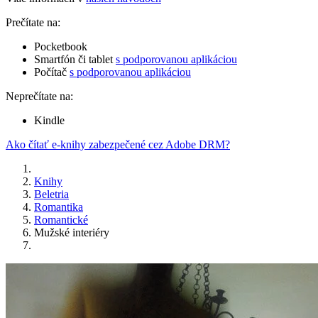
Prečítate na:
Pocketbook
Smartfón či tablet
s podporovanou aplikáciou
Počítač
s podporovanou aplikáciou
Neprečítate na:
Kindle
Ako čítať e-knihy zabezpečené cez Adobe DRM?
Knihy
Beletria
Romantika
Romantické
Mužské interiéry