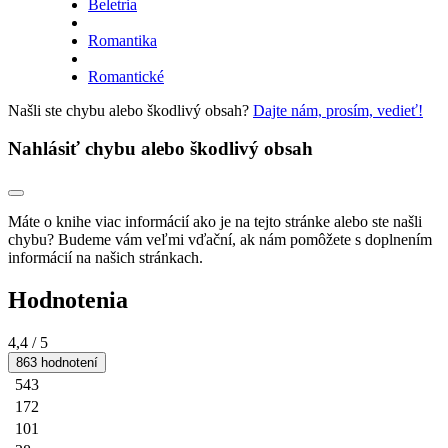
Beletria
Romantika
Romantické
Našli ste chybu alebo škodlivý obsah?
Dajte nám, prosím, vedieť!
Nahlásiť chybu alebo škodlivý obsah
Máte o knihe viac informácií ako je na tejto stránke alebo ste našli
chybu? Budeme vám veľmi vďační, ak nám pomôžete s doplnením
informácií na našich stránkach.
Hodnotenia
4,4
/ 5
863 hodnotení
543
172
101