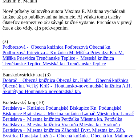
Maxim E. Matkin
Nové príbehy kultového autora Maxima E. Matkina vychádzali
knižne až po publikovaní na internete. Aj vďaka tomu tisícky
čitateľov netrpezlivo očakávajú knižné vydanie. Prichádza v pravý
čas, a ako vždy, aj s prekvapením.
(3)
Podbrezová -
Obecná knižnica Podbrezová
Obecná kn.
Podbrezová
Prievidza -
Knižnica M. Mišíka Prievidza
Kn. M.
Mišíka Prievidza
Trenčianske Teplice -
Mestská knižnica
Trenčianske Teplice
Mestská kn. Trenčianske Teplice
Banskobystrický kraj (3)
Dobroč -
Obecná knižnica
Obecná kn.
Halič -
Obecná knižnica
Obecná kn.
Veľký Krtíš -
Hontiansko-novohradská knižnica A.H.
Škultétyho
Hontiansko-novohradská kn.
Bratislavský kraj (10)
Bratislava -
Knižnica Podunajské Biskupice
Kn. Podunajské
Biskupice
Bratislava -
Miestna knižnica Lamač
Miestna kn. Lamač
Bratislava -
Miestna knižnica Petržalka
Miestna kn. Petržalka
Bratislava -
Miestna knižnica Vrakuňa
Miestna kn. Vrakuňa
Bratislava -
Miestna knižnica Záhorská Byst.
Miestna kn. Záh.
Bystrica
Dunajská Lužná -
Obecná knižnica
Obecná kn.
Malinovo