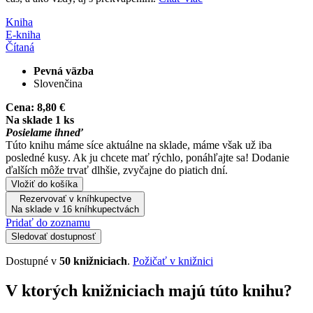
Kniha
E-kniha
Čítaná
Pevná väzba
Slovenčina
Cena:
8,80 €
Na sklade 1 ks
Posielame ihneď
Túto knihu máme síce aktuálne na sklade, máme však už iba
posledné kusy. Ak ju chcete mať rýchlo, ponáhľajte sa! Dodanie
ďalších môže trvať dlhšie, zvyčajne do piatich dní.
Vložiť do košíka
Rezervovať v kníhkupectve
Na sklade v 16 kníhkupectvách
Pridať do zoznamu
Sledovať dostupnosť
Dostupné v
50 knižniciach
.
Požičať v knižnici
V ktorých knižniciach majú túto knihu?