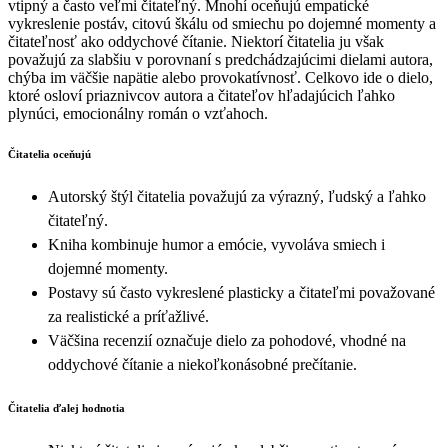
vtipný a často veľmi čitateľný. Mnohí oceňujú empatické
vykreslenie postáv, citovú škálu od smiechu po dojemné momenty a
čitateľnosť ako oddychové čítanie. Niektorí čitatelia ju však
považujú za slabšiu v porovnaní s predchádzajúcimi dielami autora,
chýba im väčšie napätie alebo provokatívnosť. Celkovo ide o dielo,
ktoré osloví priaznivcov autora a čitateľov hľadajúcich ľahko
plynúci, emocionálny román o vzťahoch.
Čitatelia oceňujú
Autorský štýl čitatelia považujú za výrazný, ľudský a ľahko
čitateľný.
Kniha kombinuje humor a emócie, vyvoláva smiech i
dojemné momenty.
Postavy sú často vykreslené plasticky a čitateľmi považované
za realistické a príťažlivé.
Väčšina recenzií označuje dielo za pohodové, vhodné na
oddychové čítanie a niekoľkonásobné prečítanie.
Čitatelia ďalej hodnotia