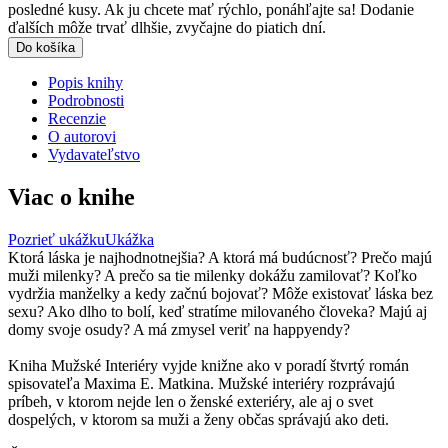
posledné kusy. Ak ju chcete mať rýchlo, ponáhľajte sa! Dodanie
ďalších môže trvať dlhšie, zvyčajne do piatich dní.
Do košíka
Popis knihy
Podrobnosti
Recenzie
O autorovi
Vydavateľstvo
Viac o knihe
Pozrieť ukážku
Ukážka
Ktorá láska je najhodnotnejšia? A ktorá má budúcnosť? Prečo majú
muži milenky? A prečo sa tie milenky dokážu zamilovať? Koľko
vydržia manželky a kedy začnú bojovať? Môže existovať láska bez
sexu? Ako dlho to bolí, keď stratíme milovaného človeka? Majú aj
domy svoje osudy? A má zmysel veriť na happyendy?
Kniha Mužské Interiéry vyjde knižne ako v poradí štvrtý román
spisovateľa Maxima E. Matkina. Mužské interiéry rozprávajú
príbeh, v ktorom nejde len o ženské exteriéry, ale aj o svet
dospelých, v ktorom sa muži a ženy občas správajú ako deti.