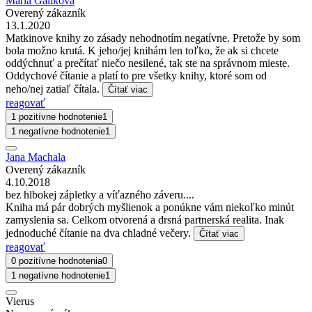
Mária Galiková
Overený zákazník
13.1.2020
Matkinove knihy zo zásady nehodnotím negatívne. Pretože by som
bola možno krutá. K jeho/jej knihám len toľko, že ak si chcete
oddýchnuť a prečítať niečo nesilené, tak ste na správnom mieste.
Oddychové čítanie a platí to pre všetky knihy, ktoré som od
neho/nej zatiaľ čítala.
Čítať viac
reagovať
1 pozitívne hodnotenie
1
1 negatívne hodnotenie
1
Jana Machala
Overený zákazník
4.10.2018
bez hlbokej zápletky a víťazného záveru....
Kniha má pár dobrých myšlienok a ponúkne vám niekoľko minút
zamyslenia sa. Celkom otvorená a drsná partnerská realita. Inak
jednoduché čítanie na dva chladné večery.
Čítať viac
reagovať
0 pozitívne hodnotenia
0
1 negatívne hodnotenie
1
Vierus