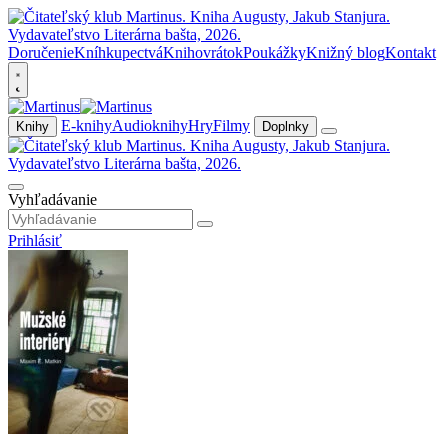
Doručenie
Kníhkupectvá
Knihovrátok
Poukážky
Knižný blog
Kontakt
E-knihy
Audioknihy
Hry
Filmy
Knihy
Doplnky
Vyhľadávanie
Prihlásiť