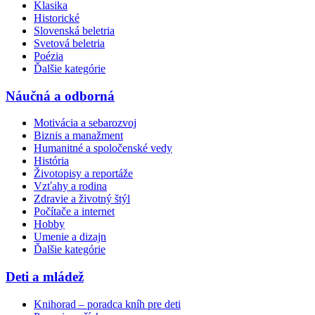
Klasika
Historické
Slovenská beletria
Svetová beletria
Poézia
Ďalšie kategórie
Náučná a odborná
Motivácia a sebarozvoj
Biznis a manažment
Humanitné a spoločenské vedy
História
Životopisy a reportáže
Vzťahy a rodina
Zdravie a životný štýl
Počítače a internet
Hobby
Umenie a dizajn
Ďalšie kategórie
Deti a mládež
Knihorad – poradca kníh pre deti