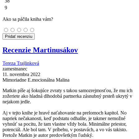
38
9
Ako sa páčila kniha vám?
Pridať recenziu
Recenzie Martinusákov
Tereza Trajlinková
zamestnanec
11. novembra 2022
Mimoriadne E.mocionálna Malina
Matkin píše aj šokujúce zvraty s takou samozrejmosťou, že mu ich
zožeriete ako hladná dlhodobá partnerka zásnubný prsteň ukrytý v
nejakom jedle.
Aj v tejto knihe je hravé naťahovanie na prelomoch kapitol. No
napriek nečakanosti, keď podstatu odhalíte, je takmer nemožné
vyhnúť sa pocitu, že tam vlastne vždy bola. Minimálne priestor,
potenciál. Ale bol tam. V príbehu, v postavách, a vo vás takisto.
Pretože Matkin je autor predovšetkým ľudský.