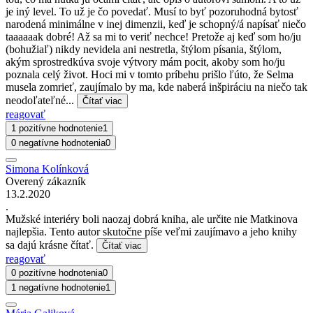
je iný level. To už je čo povedať. Musí to byť pozoruhodná bytosť
narodená minimálne v inej dimenzii, keď je schopný/á napísať niečo
taaaaaak dobré! Až sa mi to veriť nechce! Pretože aj keď som ho/ju
(bohužiaľ) nikdy nevidela ani nestretla, štýlom písania, štýlom,
akým sprostredkúva svoje výtvory mám pocit, akoby som ho/ju
poznala celý život. Hoci mi v tomto príbehu prišlo ľúto, že Selma
musela zomrieť, zaujímalo by ma, kde naberá inšpiráciu na niečo tak
neodoľateľné...
Čítať viac
reagovať
1 pozitívne hodnotenie
1
0 negatívne hodnotenia
0
Simona Kolínková
Overený zákazník
13.2.2020
.
Mužské interiéry boli naozaj dobrá kniha, ale určite nie Matkinova
najlepšia. Tento autor skutočne píše veľmi zaujímavo a jeho knihy
sa dajú krásne čítať.
Čítať viac
reagovať
0 pozitívne hodnotenia
0
1 negatívne hodnotenie
1