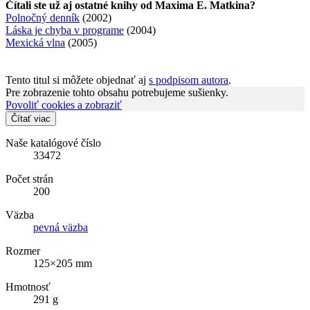
Čítali ste už aj ostatné knihy od Maxima E. Matkina?
Polnočný denník
(2002)
Láska je chyba v programe
(2004)
Mexická vlna
(2005)
Tento titul si môžete objednať aj
s podpisom autora
.
Pre zobrazenie tohto obsahu potrebujeme sušienky.
Povoliť cookies a zobraziť
Čítať viac
Naše katalógové číslo
33472
Počet strán
200
Väzba
pevná väzba
Rozmer
125×205 mm
Hmotnosť
291 g