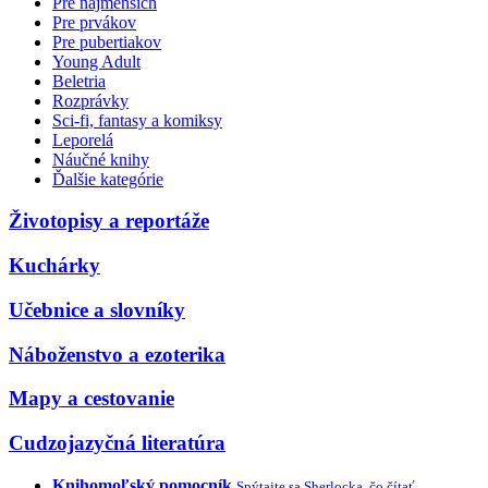
Pre najmenších
Pre prvákov
Pre pubertiakov
Young Adult
Beletria
Rozprávky
Sci-fi, fantasy a komiksy
Leporelá
Náučné knihy
Ďalšie kategórie
Životopisy a reportáže
Kuchárky
Učebnice a slovníky
Náboženstvo a ezoterika
Mapy a cestovanie
Cudzojazyčná literatúra
Knihomoľský pomocník
Spýtajte sa Sherlocka, čo čítať