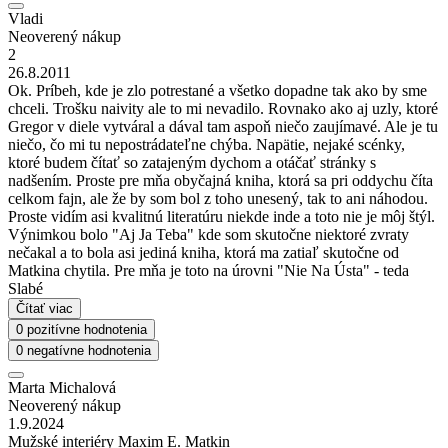
Vladi
Neoverený nákup
2
26.8.2011
Ok. Príbeh, kde je zlo potrestané a všetko dopadne tak ako by sme
chceli. Trošku naivity ale to mi nevadilo. Rovnako ako aj uzly, ktoré
Gregor v diele vytváral a dával tam aspoň niečo zaujímavé. Ale je tu
niečo, čo mi tu nepostrádateľne chýba. Napätie, nejaké scénky,
ktoré budem čítať so zatajeným dychom a otáčať stránky s
nadšením. Proste pre mňa obyčajná kniha, ktorá sa pri oddychu číta
celkom fajn, ale že by som bol z toho unesený, tak to ani náhodou.
Proste vidím asi kvalitnú literatúru niekde inde a toto nie je môj štýl.
Výnimkou bolo "Aj Ja Teba" kde som skutočne niektoré zvraty
nečakal a to bola asi jediná kniha, ktorá ma zatiaľ skutočne od
Matkina chytila. Pre mňa je toto na úrovni "Nie Na Ústa" - teda
Slabé
Čítať viac
0 pozitívne hodnotenia
0 negatívne hodnotenia
Marta Michalová
Neoverený nákup
1.9.2024
Mužské interiéry Maxim E. Matkin