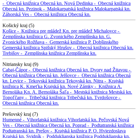
-
Obecná knižnica
Obecná kn.
Nová Dedinka -
Obecná knižnica
Obecná kn.
Pezinok -
Malokarpatská knižnica
Malokarpatská kn.
Záhorská Ves -
Obecná knižnica
Obecná kn.
Košický kraj (5)
Košice -
Knižnica pre mládež
Kn. pre mládež
Michalovce -
Zemplínska knižnica G. Zvonického
Zemplínska kn. G.
Zvonického
Rožňava -
Gemerská knižnica P. Dobšinského
Gemerská knižnica
Spišský Hrušov -
Obecná knižnica
Obecná kn.
Trebišov -
Zemplínska knižnica
Zemplínska kn.
Nitriansky kraj (9)
Cabaj-Čápor -
Obecná knižnica
Obecná kn.
Dvory nad Žitavou -
Obecná knižnica
Obecná kn.
Jelšovce -
Obecná knižnica
Obecná
kn.
Levice -
Tekovská knižnica
Tekovská kn.
Nitra -
Krajská
knižnica K. Kmeťka
Krajská kn.
Nové Zámky -
Knižnica A.
Bernoláka
Kn. A. Bernoláka
Šaľa -
Mestská knižnica
Mestská kn.
Topoľčany -
Tribečská knižnica
Tribečská kn.
Tvrdošovce -
Obecná knižnica
Obecná kn.
Prešovský kraj (7)
Humenné -
Vihorlatská knižnica
Vihorlatská kn.
Pečovská Nová
Ves -
Obecná knižnica
Obecná kn.
Poprad -
Podtatranská knižnica
Podtatranská kn.
Prešov -
Krajská knižnica P. O. Hviezdoslava
Krajská kn.
Svidník -
Podduklianska knižnica
Podduklianska kn.