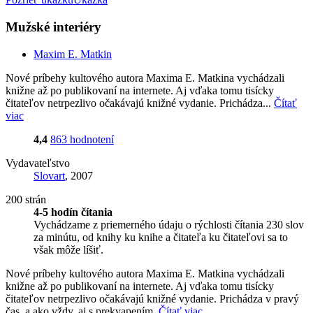
Mužské interiéry
Maxim E. Matkin
Nové príbehy kultového autora Maxima E. Matkina vychádzali
knižne až po publikovaní na internete. Aj vďaka tomu tisícky
čitateľov netrpezlivo očakávajú knižné vydanie. Prichádza...
Čítať
viac
4,4
863 hodnotení
Vydavateľstvo
Slovart
, 2007
200 strán
4-5 hodín čítania
Vychádzame z priemerného údaju o rýchlosti čítania 230 slov
za minútu, od knihy ku knihe a čitateľa ku čitateľovi sa to
však môže líšiť.
Nové príbehy kultového autora Maxima E. Matkina vychádzali
knižne až po publikovaní na internete. Aj vďaka tomu tisícky
čitateľov netrpezlivo očakávajú knižné vydanie. Prichádza v pravý
čas, a ako vždy, aj s prekvapením.
Čítať viac