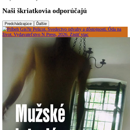
Naši škriatkovia odporúčajú
Predchádzajúce
Ďalšie