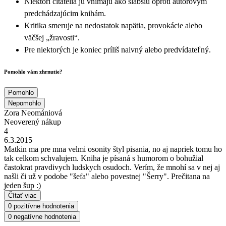
Niektorí čitatelia ju vnímajú ako slabšiu oproti autorovým
predchádzajúcim knihám.
Kritika smeruje na nedostatok napätia, provokácie alebo
väčšej „žravosti“.
Pre niektorých je koniec príliš naivný alebo predvídateľný.
Pomohlo vám zhrnutie?
Pomohlo
Nepomohlo
Zora Neomániová
Neoverený nákup
4
6.3.2015
Matkin ma pre mna velmi osonity štyl pisania, no aj napriek tomu ho
tak celkom schvalujem. Kniha je písaná s humorom o bohužial
častokrat pravdivych ludskych osudoch. Verím, že mnohí sa v nej aj
našli či už v podobe "šefa" alebo povestnej "Šerry". Prečitana na
jeden šup :)
Čítať viac
0 pozitívne hodnotenia
0 negatívne hodnotenia