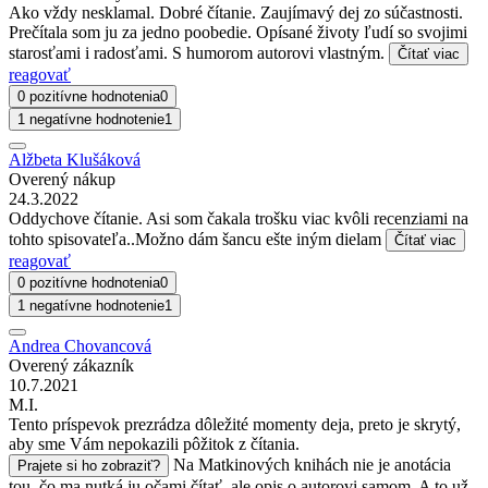
Ako vždy nesklamal. Dobré čítanie. Zaujímavý dej zo súčastnosti.
Prečítala som ju za jedno poobedie. Opísané životy ľudí so svojimi
starosťami i radosťami. S humorom autorovi vlastným.
Čítať viac
reagovať
0 pozitívne hodnotenia
0
1 negatívne hodnotenie
1
Alžbeta Klušáková
Overený nákup
24.3.2022
Oddychove čítanie. Asi som čakala trošku viac kvôli recenziami na
tohto spisovateľa..Možno dám šancu ešte iným dielam
Čítať viac
reagovať
0 pozitívne hodnotenia
0
1 negatívne hodnotenie
1
Andrea Chovancová
Overený zákazník
10.7.2021
M.I.
Tento príspevok prezrádza dôležité momenty deja, preto je skrytý,
aby sme Vám nepokazili pôžitok z čítania.
Na Matkinových knihách nie je anotácia
Prajete si ho zobraziť?
tou, čo ma nutká ju očami čítať, ale opis o autorovi samom. A to už