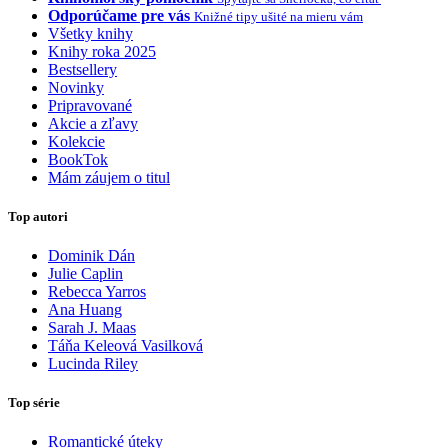
Odporúčame pre vás
Knižné tipy ušité na mieru vám
Všetky knihy
Knihy roka 2025
Bestsellery
Novinky
Pripravované
Akcie a zľavy
Kolekcie
BookTok
Mám záujem o titul
Top autori
Dominik Dán
Julie Caplin
Rebecca Yarros
Ana Huang
Sarah J. Maas
Táňa Keleová Vasilková
Lucinda Riley
Top série
Romantické úteky