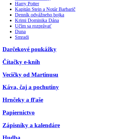
Harry Potter
Kapitán Stein a Notár Barbarič
Denník odvážneho bojka
Krimi Dominika Dána
Učím sa rozprávať
Duna
Smradi
Darčekové poukážky
Čítačky e-kníh
Vecičky od Martinusu
Káva, čaj a pochutiny
Hrnčeky a fľaše
Papiernictvo
Zápisníky a kalendáre
Hudba