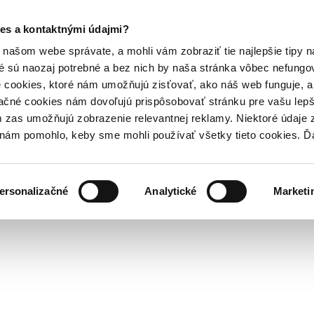
es a kontaktnými údajmi?
našom webe správate, a mohli vám zobraziť tie najlepšie tipy n
é sú naozaj potrebné a bez nich by naša stránka vôbec nefung
 cookies, ktoré nám umožňujú zisťovať, ako náš web funguje, a 
ačné cookies nám dovoľujú prispôsobovať stránku pre vašu lepši
zas umožňujú zobrazenie relevantnej reklamy. Niektoré údaje z
y nám pomohlo, keby sme mohli používať všetky tieto cookies. 
ersonalizačné
Analytické
Marketi