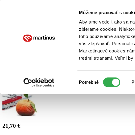
Doručenie
Kníhkupectvá
Knihovrátok
Poukážky
Knižný blog
Kontakt
Môžeme pracovať s cooki
Aby sme vedeli, ako sa na 
zbierame cookies. Niektor
E-knihy
Audioknihy
Hry
Filmy
Knihy
Doplnky
toho používame analytické
vás zlepšovať. Personaliz
Vyhľadávanie
Marketingové cookies nám 
tretími stranami. Veľmi b
Prihlásiť
Výber
Potrebné
P
súhlasu
21,70 €