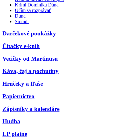
Krimi Dominika Dána
Učím sa rozprávať
Duna
Smradi
Darčekové poukážky
Čítačky e-kníh
Vecičky od Martinusu
Káva, čaj a pochutiny
Hrnčeky a fľaše
Papiernictvo
Zápisníky a kalendáre
Hudba
LP platne