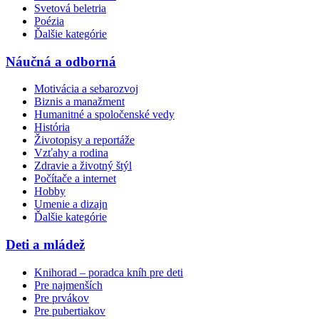
Svetová beletria
Poézia
Ďalšie kategórie
Náučná a odborná
Motivácia a sebarozvoj
Biznis a manažment
Humanitné a spoločenské vedy
História
Životopisy a reportáže
Vzťahy a rodina
Zdravie a životný štýl
Počítače a internet
Hobby
Umenie a dizajn
Ďalšie kategórie
Deti a mládež
Knihorad – poradca kníh pre deti
Pre najmenších
Pre prvákov
Pre pubertiakov