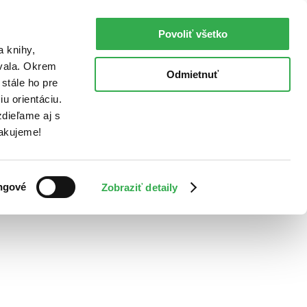
Povoliť všetko
a knihy,
ovala. Okrem
Odmietnuť
stále ho pre
u orientáciu.
dieľame aj s
Ďakujeme!
ngové
Zobraziť detaily