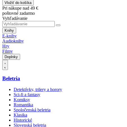
Vložiť do košíka
Pri nákupe nad 49 €
poštovné zadarmo
Vyhľadávanie
Knihy
E-knihy
Audioknihy
Hry
Filmy
Doplnky
Beletria
Detektívky, trilery a horory
Sci-fi a fantasy
Komiksy
Romantika
Spoločenská beletria
Klasika
Historické
Slovenská beletria