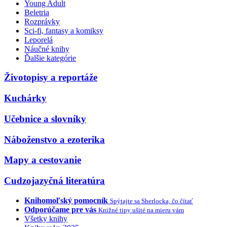
Young Adult
Beletria
Rozprávky
Sci-fi, fantasy a komiksy
Leporelá
Náučné knihy
Ďalšie kategórie
Životopisy a reportáže
Kuchárky
Učebnice a slovníky
Náboženstvo a ezoterika
Mapy a cestovanie
Cudzojazyčná literatúra
Knihomoľský pomocník
Spýtajte sa Sherlocka, čo čítať
Odporúčame pre vás
Knižné tipy ušité na mieru vám
Všetky knihy