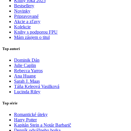
Knihy roka 2025
Bestsellery
Novinky
Pripravované
Akcie a zľavy
Kolekcie
Knihy s podporou FPU
Mám záujem o titul
Top autori
Dominik Dán
Julie Caplin
Rebecca Yarros
Ana Huang
Sarah J. Maas
Táňa Keleová Vasilková
Lucinda Riley
Top série
Romantické úteky
Harry Potter
Kapitán Stein a Notár Barbarič
Denník odvážneho bojka