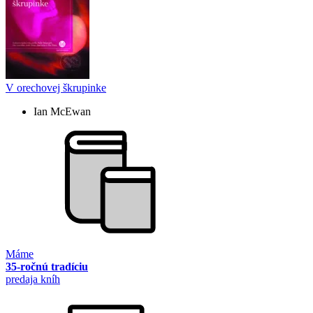
V orechovej škrupinke
Ian McEwan
Máme
35-ročnú tradíciu
predaja kníh