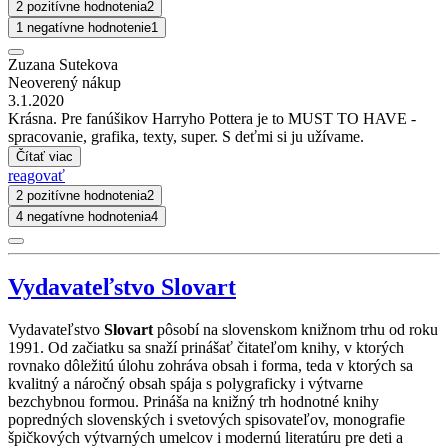
2 pozitívne hodnotenia
2
1 negatívne hodnotenie
1
Zuzana Sutekova
Neoverený nákup
3.1.2020
Krásna. Pre fanúšikov Harryho Pottera je to MUST TO HAVE -
spracovanie, grafika, texty, super. S deťmi si ju užívame.
Čítať viac
reagovať
2 pozitívne hodnotenia
2
4 negatívne hodnotenia
4
Vydavateľstvo Slovart
Vydavateľstvo
Slovart
pôsobí na slovenskom knižnom trhu od roku
1991. Od začiatku sa snaží prinášať čitateľom knihy, v ktorých
rovnako dôležitú úlohu zohráva obsah i forma, teda v ktorých sa
kvalitný a náročný obsah spája s polygraficky i výtvarne
bezchybnou formou. Prináša na knižný trh hodnotné knihy
popredných slovenských i svetových spisovateľov, monografie
špičkových výtvarných umelcov i modernú literatúru pre deti a