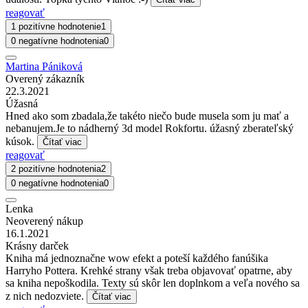
reagovať
1 pozitívne hodnotenie
1
0 negatívne hodnotenia
0
Martina Pániková
Overený zákazník
22.3.2021
Úžasná
Hned ako som zbadala,že takéto niečo bude musela som ju mať a
nebanujem.Je to nádherný 3d model Rokfortu. úžasný zberateľský
kúsok.
Čítať viac
reagovať
2 pozitívne hodnotenia
2
0 negatívne hodnotenia
0
Lenka
Neoverený nákup
16.1.2021
Krásny darček
Kniha má jednoznačne wow efekt a poteší každého fanúšika
Harryho Pottera. Krehké strany však treba objavovať opatrne, aby
sa kniha nepoškodila. Texty sú skôr len doplnkom a veľa nového sa
z nich nedozviete.
Čítať viac