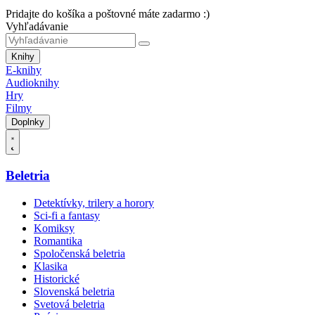
Pridajte do košíka a poštovné máte zadarmo :)
Vyhľadávanie
Knihy
E-knihy
Audioknihy
Hry
Filmy
Doplnky
Beletria
Detektívky, trilery a horory
Sci-fi a fantasy
Komiksy
Romantika
Spoločenská beletria
Klasika
Historické
Slovenská beletria
Svetová beletria