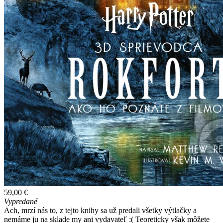
59,00 €
Vypredané
Ach, mrzí nás to, z tejto knihy sa už predali všetky výtlačky a
nemáme ju na sklade my ani vydavateľ :( Teoreticky však môžete