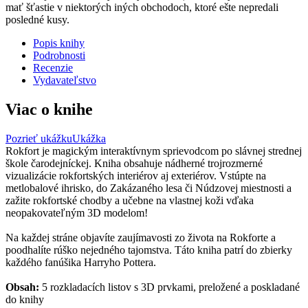
mať šťastie v niektorých iných obchodoch, ktoré ešte nepredali
posledné kusy.
Popis knihy
Podrobnosti
Recenzie
Vydavateľstvo
Viac o knihe
Pozrieť ukážku
Ukážka
Rokfort je magickým interaktívnym sprievodcom po slávnej strednej
škole čarodejníckej. Kniha obsahuje nádherné trojrozmerné
vizualizácie rokfortských interiérov aj exteriérov. Vstúpte na
metlobalové ihrisko, do Zakázaného lesa či Núdzovej miestnosti a
zažite rokfortské chodby a učebne na vlastnej koži vďaka
neopakovateľným 3D modelom!
Na každej stráne objavíte zaujímavosti zo života na Rokforte a
poodhalíte rúško nejedného tajomstva. Táto kniha patrí do zbierky
každého fanúšika Harryho Pottera.
Obsah:
5 rozkladacích listov s 3D prvkami, preložené a poskladané
do knihy