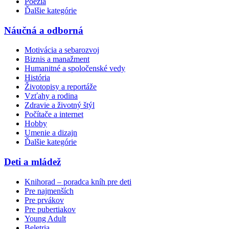
Poézia
Ďalšie kategórie
Náučná a odborná
Motivácia a sebarozvoj
Biznis a manažment
Humanitné a spoločenské vedy
História
Životopisy a reportáže
Vzťahy a rodina
Zdravie a životný štýl
Počítače a internet
Hobby
Umenie a dizajn
Ďalšie kategórie
Deti a mládež
Knihorad – poradca kníh pre deti
Pre najmenších
Pre prvákov
Pre pubertiakov
Young Adult
Beletria