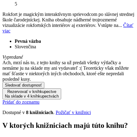
5
Rokfort je magickým interaktívnym sprievodcom po slávnej strednej
škole čarodejníckej. Kniha obsahuje nádherné trojrozmerné
vizualizácie rokfortských interiérov aj exteriérov. Vstúpte na...
Čítať
viac
Pevná väzba
Slovenčina
Vypredané
Ach, mrzí nás to, z tejto knihy sa už predali všetky výtlačky a
nemáme ju na sklade my ani vydavateľ :( Teoreticky však môžete
mať šťastie v niektorých iných obchodoch, ktoré ešte nepredali
posledné kusy.
Sledovať dostupnosť
Rezervovať v kníhkupectve
Na sklade v 4 kníhkupectvách
Pridať do zoznamu
Dostupné v
8 knižniciach
.
Požičať v knižnici
V ktorých knižniciach majú túto knihu?