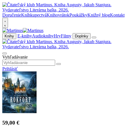
Doručenie
Kníhkupectvá
Knihovrátok
Poukážky
Knižný blog
Kontakt
E-knihy
Audioknihy
Hry
Filmy
Knihy
Doplnky
Vyhľadávanie
Prihlásiť
59,00 €