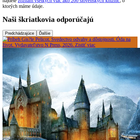
nájdete
zoznam všetkých viac ako 200 slovenských knižníc
, o
ktorých máme údaje.
Naši škriatkovia odporúčajú
Predchádzajúce
Ďalšie