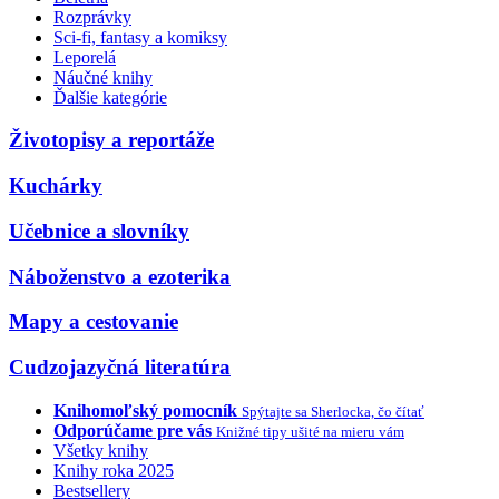
Rozprávky
Sci-fi, fantasy a komiksy
Leporelá
Náučné knihy
Ďalšie kategórie
Životopisy a reportáže
Kuchárky
Učebnice a slovníky
Náboženstvo a ezoterika
Mapy a cestovanie
Cudzojazyčná literatúra
Knihomoľský pomocník
Spýtajte sa Sherlocka, čo čítať
Odporúčame pre vás
Knižné tipy ušité na mieru vám
Všetky knihy
Knihy roka 2025
Bestsellery