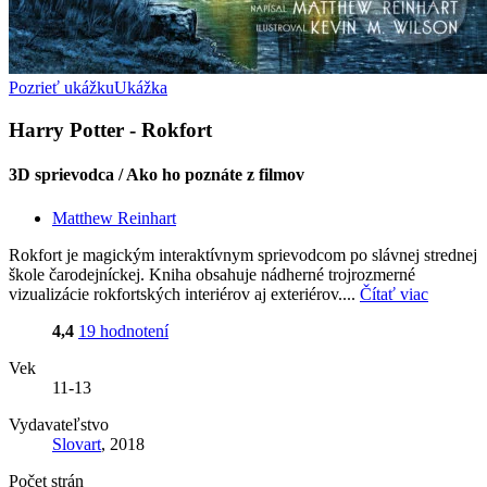
Pozrieť ukážku
Ukážka
Harry Potter - Rokfort
3D sprievodca / Ako ho poznáte z filmov
Matthew Reinhart
Rokfort je magickým interaktívnym sprievodcom po slávnej strednej
škole čarodejníckej. Kniha obsahuje nádherné trojrozmerné
vizualizácie rokfortských interiérov aj exteriérov....
Čítať viac
4,4
19 hodnotení
Vek
11-13
Vydavateľstvo
Slovart
, 2018
Počet strán