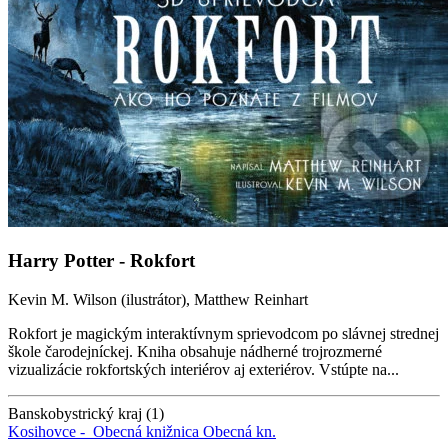
Harry Potter - Rokfort
Kevin M. Wilson (ilustrátor), Matthew Reinhart
Rokfort je magickým interaktívnym sprievodcom po slávnej strednej
škole čarodejníckej. Kniha obsahuje nádherné trojrozmerné
vizualizácie rokfortských interiérov aj exteriérov. Vstúpte na...
Banskobystrický kraj (1)
Kosihovce -
Obecná knižnica
Obecná kn.