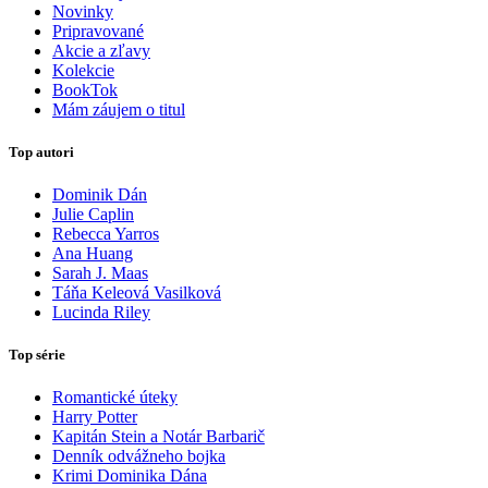
Novinky
Pripravované
Akcie a zľavy
Kolekcie
BookTok
Mám záujem o titul
Top autori
Dominik Dán
Julie Caplin
Rebecca Yarros
Ana Huang
Sarah J. Maas
Táňa Keleová Vasilková
Lucinda Riley
Top série
Romantické úteky
Harry Potter
Kapitán Stein a Notár Barbarič
Denník odvážneho bojka
Krimi Dominika Dána