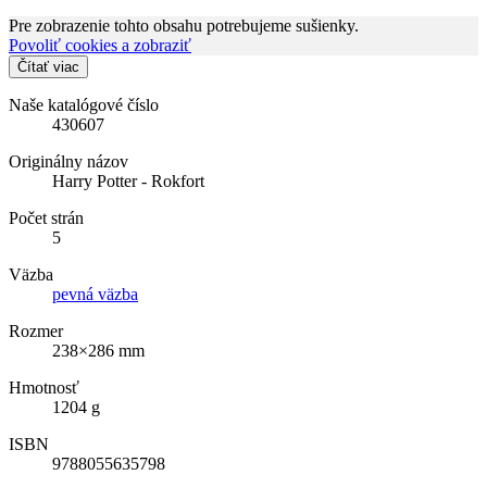
Pre zobrazenie tohto obsahu potrebujeme sušienky.
Povoliť cookies a zobraziť
Čítať viac
Naše katalógové číslo
430607
Originálny názov
Harry Potter - Rokfort
Počet strán
5
Väzba
pevná väzba
Rozmer
238×286 mm
Hmotnosť
1204 g
ISBN
9788055635798