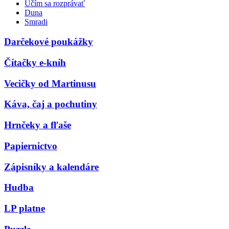
Učím sa rozprávať
Duna
Smradi
Darčekové poukážky
Čítačky e-kníh
Vecičky od Martinusu
Káva, čaj a pochutiny
Hrnčeky a fľaše
Papiernictvo
Zápisníky a kalendáre
Hudba
LP platne