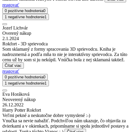
reagovať
0 pozitívne hodnotenia
0
1 negatívne hodnotenie
1
Jozef Lichvár
Overený nákup
2.1.2024
Rokfort - 3D sprievodca
Som sklamaný z formy spracovania 3D sprievodcu. Kniha je
nadrozmerná a podľa mňa to nie je interaktívny sprievodca. Za túto
cenu už by som si ju nekúpil. Vnúčka bola z nej sklamaná taktiež.
Čítať viac
reagovať
0 pozitívne hodnotenia
0
1 negatívne hodnotenie
1
Eva Horáková
Neoverený nákup
26.12.2022
Harry Potter Rokfort
Veľmi pekné a neskutočne dobre vymyslené :-)
Vnučka sa nevie nabažiť. Podchvíľou nám ukazuje, čo objavila za
dvierkami a v okienkach, pripomíname si spolu jednotlivé postavy a
udalosti. Topka týchto Vianoc :-)
Čítať viac