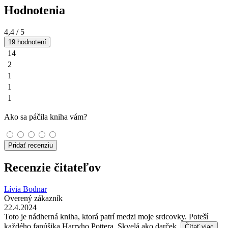
Hodnotenia
4,4
/ 5
19 hodnotení
14
2
1
1
1
Ako sa páčila kniha vám?
Pridať recenziu
Recenzie čitateľov
Lívia Bodnar
Overený zákazník
22.4.2024
Toto je nádherná kniha, ktorá patrí medzi moje srdcovky. Poteší
každého fanúšika Harryho Pottera. Skvelá ako darček.
Čítať viac