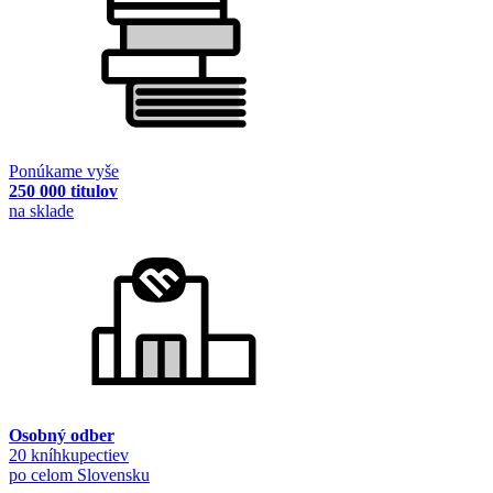
Ponúkame vyše
250 000 titulov
na sklade
Osobný odber
20 kníhkupectiev
po celom Slovensku