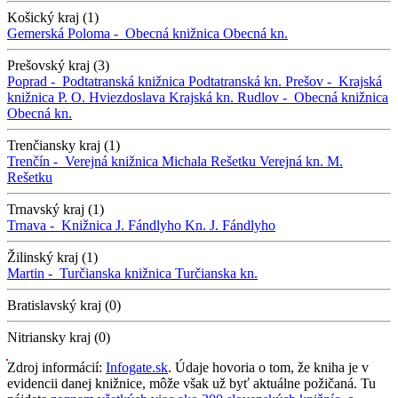
Košický kraj (1)
Gemerská Poloma -
Obecná knižnica
Obecná kn.
Prešovský kraj (3)
Poprad -
Podtatranská knižnica
Podtatranská kn.
Prešov -
Krajská
knižnica P. O. Hviezdoslava
Krajská kn.
Rudlov -
Obecná knižnica
Obecná kn.
Trenčiansky kraj (1)
Trenčín -
Verejná knižnica Michala Rešetku
Verejná kn. M.
Rešetku
Trnavský kraj (1)
Trnava -
Knižnica J. Fándlyho
Kn. J. Fándlyho
Žilinský kraj (1)
Martin -
Turčianska knižnica
Turčianska kn.
Bratislavský kraj (0)
Nitriansky kraj (0)
Zdroj informácií:
Infogate.sk
. Údaje hovoria o tom, že kniha je v
evidencii danej knižnice, môže však už byť aktuálne požičaná. Tu