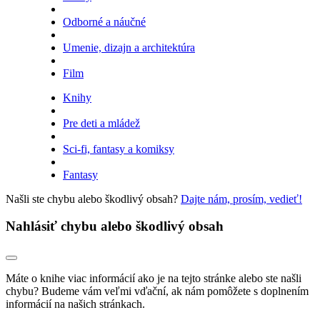
Odborné a náučné
Umenie, dizajn a architektúra
Film
Knihy
Pre deti a mládež
Sci-fi, fantasy a komiksy
Fantasy
Našli ste chybu alebo škodlivý obsah?
Dajte nám, prosím, vedieť!
Nahlásiť chybu alebo škodlivý obsah
Máte o knihe viac informácií ako je na tejto stránke alebo ste našli
chybu? Budeme vám veľmi vďační, ak nám pomôžete s doplnením
informácií na našich stránkach.