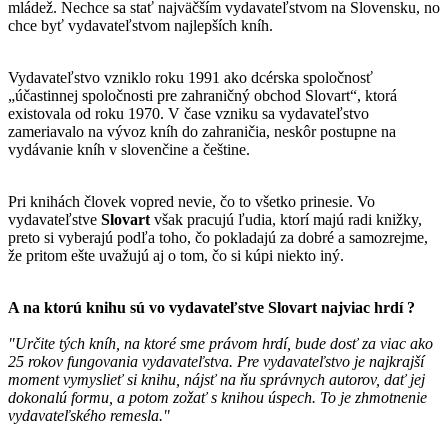
mládež. Nechce sa stať najväčším vydavateľstvom na Slovensku, no
chce byť vydavateľstvom najlepších kníh.
Vydavateľstvo vzniklo roku 1991 ako dcérska spoločnosť
„účastinnej spoločnosti pre zahraničný obchod Slovart“, ktorá
existovala od roku 1970. V čase vzniku sa vydavateľstvo
zameriavalo na vývoz kníh do zahraničia, neskôr postupne na
vydávanie kníh v slovenčine a češtine.
Pri knihách človek vopred nevie, čo to všetko prinesie. Vo
vydavateľstve
Slovart
však pracujú ľudia, ktorí majú radi knižky,
preto si vyberajú podľa toho, čo pokladajú za dobré a samozrejme,
že pritom ešte uvažujú aj o tom, čo si kúpi niekto iný.
A na ktorú knihu sú vo vydavateľstve
Slovart
najviac hrdí ?
"Určite tých kníh, na ktoré sme právom hrdí, bude dosť za viac ako
25 rokov fungovania vydavateľstva. Pre vydavateľstvo je najkrajší
moment vymyslieť si knihu, nájsť na ňu správnych autorov, dať jej
dokonalú formu, a potom zožať s knihou úspech. To je zhmotnenie
vydavateľského remesla."