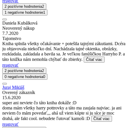
reagovať
2 pozitívne hodnotenia
2
1 negatívne hodnotenie
1
Daniela Kubálková
Neoverený nákup
7.7.2020
Tajomstvo
Kniha splnila všetky očakávanie + potešila tajnými zákutiami. Dcéra
ju objavovala niekoľko dní. Nachádzala tajné okienka, obrázky,
rozkladala, zakladala a bavila sa. Je veľkou fanúšičkou Harryho P. a
táto knižka nám nemohla chýbať do zbierky.
Čítať viac
reagovať
2 pozitívne hodnotenia
2
0 negatívne hodnotenia
0
Juraj Mikláš
Overený zákazník
15.6.2020
super ani neviete čo táto kniha dokáže :D
doma mám všetky harry pottrovky a táto ma zaujala najviac. ja ani
neviem čo mám povedať,,, ahá už viem kúpte si ju síce je moc
drahá, ale fakt cool. nebudete ľutovať kamoši :D
Čítať viac
reagovať