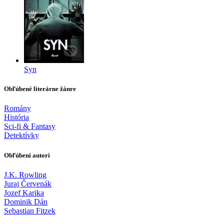
Syn
Obľúbené literárne žánre
Romány
História
Sci-fi & Fantasy
Detektívky
Obľúbení autori
J.K. Rowling
Juraj Červenák
Jozef Karika
Dominik Dán
Sebastian Fitzek