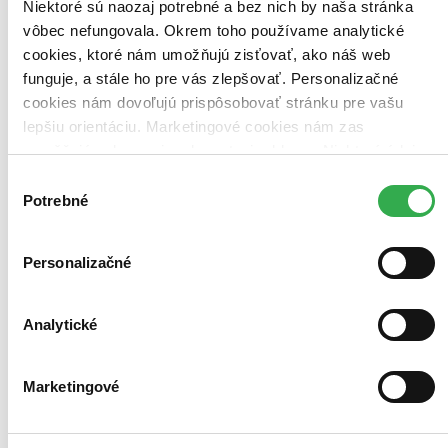
Niektoré sú naozaj potrebné a bez nich by naša stránka
vôbec nefungovala. Okrem toho používame analytické
cookies, ktoré nám umožňujú zisťovať, ako náš web
funguje, a stále ho pre vás zlepšovať. Personalizačné
cookies nám dovoľujú prispôsobovať stránku pre vašu
lepšiu orientáciu. Marketingové cookies nám zas
umožňujú zobrazenie relevantnej reklamy. Niektoré údaje
zdieľame aj s tretími stranami. Veľmi by nám pomohlo,
Výber
keby sme mohli používať všetky tieto cookies. Ďakujeme!
Potrebné
súhlasu
Personalizačné
Analytické
Marketingové