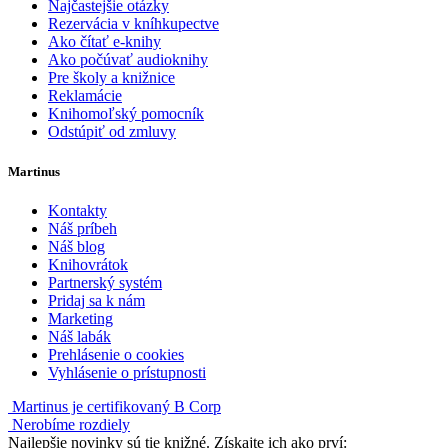
Najčastejšie otázky
Rezervácia v kníhkupectve
Ako čítať e-knihy
Ako počúvať audioknihy
Pre školy a knižnice
Reklamácie
Knihomoľský pomocník
Odstúpiť od zmluvy
Martinus
Kontakty
Náš príbeh
Náš blog
Knihovrátok
Partnerský systém
Pridaj sa k nám
Marketing
Náš labák
Prehlásenie o cookies
Vyhlásenie o prístupnosti
Martinus je certifikovaný B Corp
Nerobíme rozdiely
Najlepšie novinky sú tie knižné. Získajte ich ako prví: