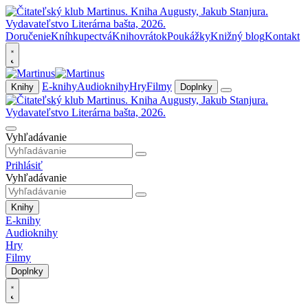
Doručenie
Kníhkupectvá
Knihovrátok
Poukážky
Knižný blog
Kontakt
E-knihy
Audioknihy
Hry
Filmy
Knihy
Doplnky
Vyhľadávanie
Prihlásiť
Vyhľadávanie
Knihy
E-knihy
Audioknihy
Hry
Filmy
Doplnky