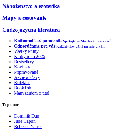
Náboženstvo a ezoterika
Mapy a cestovanie
Cudzojazyčná literatúra
Knihomoľský pomocník
Spýtajte sa Sherlocka, čo čítať
Odporúčame pre vás
Knižné tipy ušité na mieru vám
Všetky knihy
Knihy roka 2025
Bestsellery
Novinky
Pripravované
Akcie a zľavy
Kolekcie
BookTok
Mám záujem o titul
Top autori
Dominik Dán
Julie Caplin
Rebecca Yarros