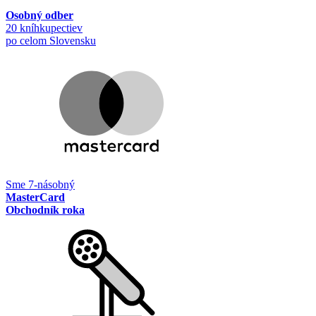
Osobný odber
20 kníhkupectiev
po celom Slovensku
Sme 7-násobný
MasterCard
Obchodník roka