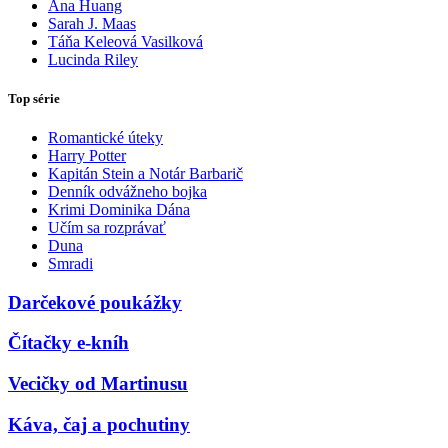
Ana Huang
Sarah J. Maas
Táňa Keleová Vasilková
Lucinda Riley
Top série
Romantické úteky
Harry Potter
Kapitán Stein a Notár Barbarič
Denník odvážneho bojka
Krimi Dominika Dána
Učím sa rozprávať
Duna
Smradi
Darčekové poukážky
Čítačky e-kníh
Vecičky od Martinusu
Káva, čaj a pochutiny