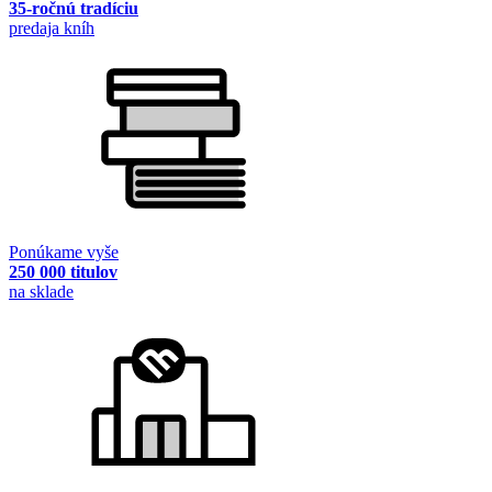
35-ročnú tradíciu
predaja kníh
Ponúkame vyše
250 000 titulov
na sklade