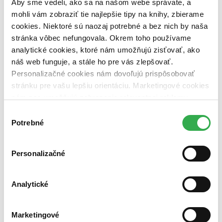
Aby sme vedeli, ako sa na našom webe správate, a
Lucia Heldova
mohli vám zobraziť tie najlepšie tipy na knihy, zbierame
cookies. Niektoré sú naozaj potrebné a bez nich by naša
Páči sa vám tento profil a chceli by ste mať podobný?
stránka vôbec nefungovala. Okrem toho používame
analytické cookies, ktoré nám umožňujú zisťovať, ako
Založiť si profil
náš web funguje, a stále ho pre vás zlepšovať.
Páči sa vám tento profil a chceli by ste mať podobný?
Personalizačné cookies nám dovoľujú prispôsobovať
stránku pre vašu lepšiu orientáciu. Marketingové cookies
Založiť si profil
Zobraziť viac
nám zas umožňujú zobrazenie relevantnej reklamy.
Niektoré údaje zdieľame aj s tretími stranami. Veľmi by
Výber
Moje aktivity
nám pomohlo, keby sme mohli používať všetky tieto
Potrebné
súhlasu
cookies. Ďakujeme!
Predchádzajúce
Ďalšie
Pridať citát
Personalizačné
Co se stane nyní a za chvíli není důležité - dokud je den po zítřku
stejný jako den před včerejškem.
Analytické
Marketingové