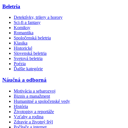
Beletria
Detektívky, trilery a horory
Sci-fi a fantasy
Komiksy
Romantika
Spoločenská beletria
Klasika
Historické
Slovenská beletria
Svetová beletria
Poézia
Ďalšie kategórie
Náučná a odborná
Motivácia a sebarozvoj
Biznis a manažment
Humanitné a spoločenské vedy
História
Životopisy a reportáže
Vzťahy a rodina
Zdravie a životný štýl
Počítače a internet