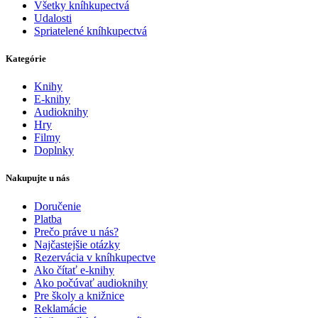
Všetky kníhkupectvá
Udalosti
Spriatelené kníhkupectvá
Kategórie
Knihy
E-knihy
Audioknihy
Hry
Filmy
Doplnky
Nakupujte u nás
Doručenie
Platba
Prečo práve u nás?
Najčastejšie otázky
Rezervácia v kníhkupectve
Ako čítať e-knihy
Ako počúvať audioknihy
Pre školy a knižnice
Reklamácie