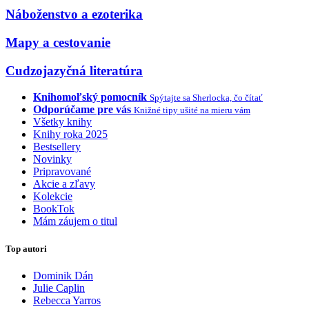
Náboženstvo a ezoterika
Mapy a cestovanie
Cudzojazyčná literatúra
Knihomoľský pomocník
Spýtajte sa Sherlocka, čo čítať
Odporúčame pre vás
Knižné tipy ušité na mieru vám
Všetky knihy
Knihy roka 2025
Bestsellery
Novinky
Pripravované
Akcie a zľavy
Kolekcie
BookTok
Mám záujem o titul
Top autori
Dominik Dán
Julie Caplin
Rebecca Yarros