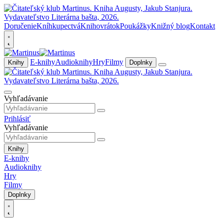
Doručenie
Kníhkupectvá
Knihovrátok
Poukážky
Knižný blog
Kontakt
E-knihy
Audioknihy
Hry
Filmy
Knihy
Doplnky
Vyhľadávanie
Prihlásiť
Vyhľadávanie
Knihy
E-knihy
Audioknihy
Hry
Filmy
Doplnky