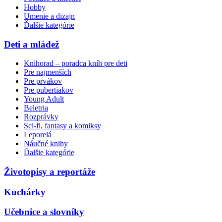
Hobby
Umenie a dizajn
Ďalšie kategórie
Deti a mládež
Knihorad – poradca kníh pre deti
Pre najmenších
Pre prvákov
Pre pubertiakov
Young Adult
Beletria
Rozprávky
Sci-fi, fantasy a komiksy
Leporelá
Náučné knihy
Ďalšie kategórie
Životopisy a reportáže
Kuchárky
Učebnice a slovníky