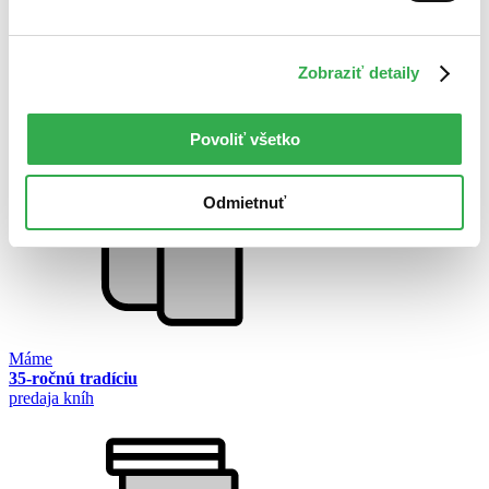
Zobraziť detaily
Na západ od ráje
Harry Harrison
Povoliť všetko
Odmietnuť
Máme
35-ročnú tradíciu
predaja kníh