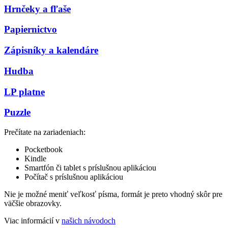
Hrnčeky a fľaše
Papiernictvo
Zápisníky a kalendáre
Hudba
LP platne
Puzzle
Prečítate na zariadeniach:
Pocketbook
Kindle
Smartfón či tablet s príslušnou aplikáciou
Počítač s príslušnou aplikáciou
Nie je možné meniť veľkosť písma, formát je preto vhodný skôr pre
väčšie obrazovky.
Viac informácií v
našich návodoch