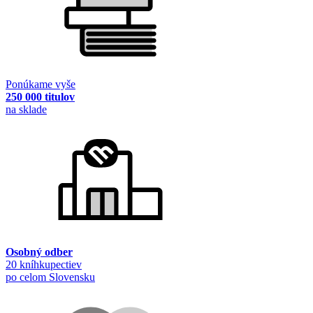
Ponúkame vyše
250 000 titulov
na sklade
Osobný odber
20 kníhkupectiev
po celom Slovensku