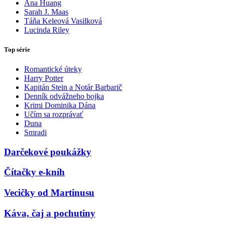
Ana Huang
Sarah J. Maas
Táňa Keleová Vasilková
Lucinda Riley
Top série
Romantické úteky
Harry Potter
Kapitán Stein a Notár Barbarič
Denník odvážneho bojka
Krimi Dominika Dána
Učím sa rozprávať
Duna
Smradi
Darčekové poukážky
Čítačky e-kníh
Vecičky od Martinusu
Káva, čaj a pochutiny