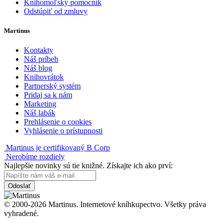
Knihomoľský pomocník
Odstúpiť od zmluvy
Martinus
Kontakty
Náš príbeh
Náš blog
Knihovrátok
Partnerský systém
Pridaj sa k nám
Marketing
Náš labák
Prehlásenie o cookies
Vyhlásenie o prístupnosti
Martinus je certifikovaný B Corp
Nerobíme rozdiely
Najlepšie novinky sú tie knižné. Získajte ich ako prví:
Odoslať
© 2000-2026 Martinus. Internetové kníhkupectvo. Všetky práva
vyhradené.