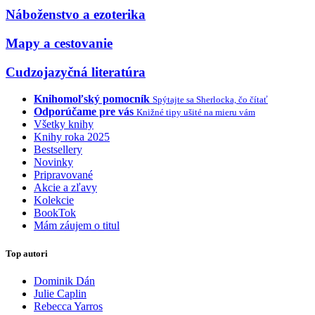
Náboženstvo a ezoterika
Mapy a cestovanie
Cudzojazyčná literatúra
Knihomoľský pomocník
Spýtajte sa Sherlocka, čo čítať
Odporúčame pre vás
Knižné tipy ušité na mieru vám
Všetky knihy
Knihy roka 2025
Bestsellery
Novinky
Pripravované
Akcie a zľavy
Kolekcie
BookTok
Mám záujem o titul
Top autori
Dominik Dán
Julie Caplin
Rebecca Yarros