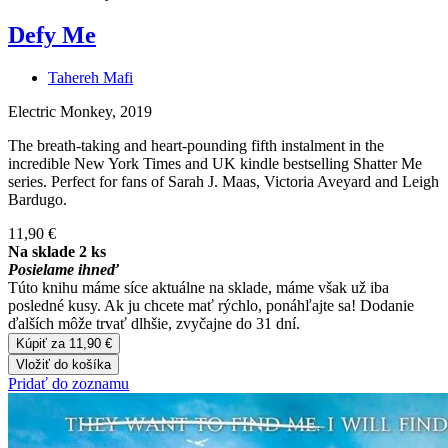
Defy Me
Tahereh Mafi
Electric Monkey, 2019
The breath-taking and heart-pounding fifth instalment in the
incredible New York Times and UK kindle bestselling Shatter Me
series. Perfect for fans of Sarah J. Maas, Victoria Aveyard and Leigh
Bardugo.
11,90 €
Na sklade 2 ks
Posielame ihneď
Túto knihu máme síce aktuálne na sklade, máme však už iba
posledné kusy. Ak ju chcete mať rýchlo, ponáhľajte sa! Dodanie
ďalších môže trvať dlhšie, zvyčajne do 31 dní.
Kúpiť za 11,90 €
Vložiť do košíka
Pridať do zoznamu