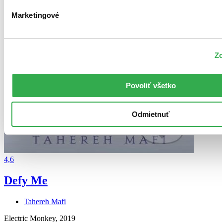
Marketingové
Zo
Povoliť všetko
Odmietnuť
4,6
Defy Me
Tahereh Mafi
Electric Monkey, 2019