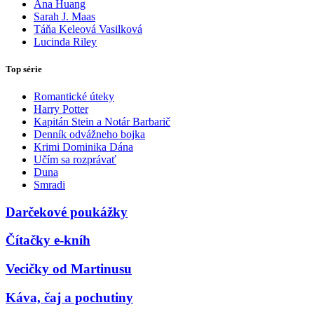
Ana Huang
Sarah J. Maas
Táňa Keleová Vasilková
Lucinda Riley
Top série
Romantické úteky
Harry Potter
Kapitán Stein a Notár Barbarič
Denník odvážneho bojka
Krimi Dominika Dána
Učím sa rozprávať
Duna
Smradi
Darčekové poukážky
Čítačky e-kníh
Vecičky od Martinusu
Káva, čaj a pochutiny