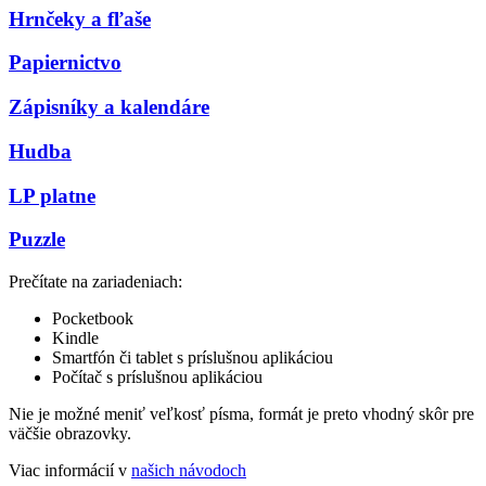
Hrnčeky a fľaše
Papiernictvo
Zápisníky a kalendáre
Hudba
LP platne
Puzzle
Prečítate na zariadeniach:
Pocketbook
Kindle
Smartfón či tablet s príslušnou aplikáciou
Počítač s príslušnou aplikáciou
Nie je možné meniť veľkosť písma, formát je preto vhodný skôr pre
väčšie obrazovky.
Viac informácií v
našich návodoch