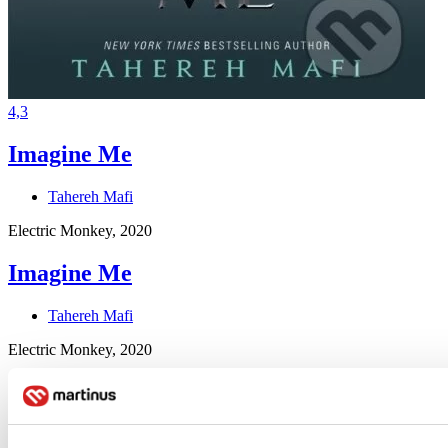
4,3
Imagine Me
Tahereh Mafi
Electric Monkey, 2020
Imagine Me
Tahereh Mafi
Electric Monkey, 2020
The book that all SHATTER ME fans have been waiting for is
finally here. The finale of Tahereh Mafi's New York Times
bestselling YA fantasy series perfect for fans of Sarah J. Maas...