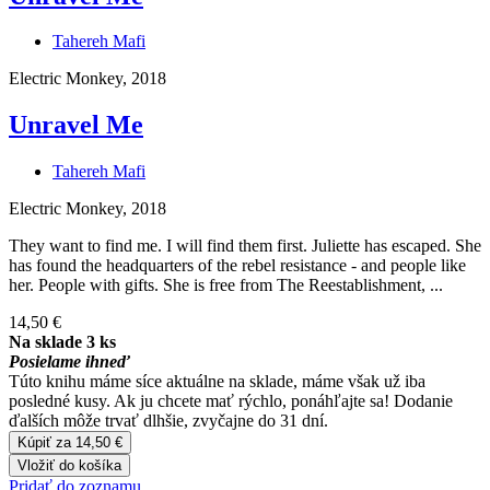
Tahereh Mafi
Electric Monkey, 2018
Unravel Me
Tahereh Mafi
Electric Monkey, 2018
They want to find me. I will find them first. Juliette has escaped. She
has found the headquarters of the rebel resistance - and people like
her. People with gifts. She is free from The Reestablishment, ...
14,50 €
Na sklade 3 ks
Posielame ihneď
Túto knihu máme síce aktuálne na sklade, máme však už iba
posledné kusy. Ak ju chcete mať rýchlo, ponáhľajte sa! Dodanie
ďalších môže trvať dlhšie, zvyčajne do 31 dní.
Kúpiť za 14,50 €
Vložiť do košíka
Pridať do zoznamu