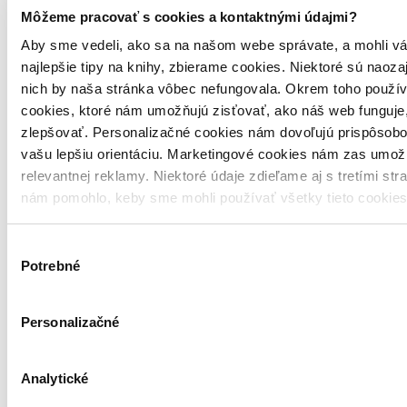
13,60 €
Môžeme pracovať s cookies a kontaktnými údajmi?
Na sklade 5 ks
Posielame ihneď
Aby sme vedeli, ako sa na našom webe správate, a mohli vá
Táto kniha sa môže na cestu ku vám vybrať prakticky okamžite! Ak
najlepšie tipy na knihy, zbierame cookies. Niektoré sú naoza
si ju objednáte do 13:00 v pracovný deň, odošleme vám ju ešte
dnes, inak najneskôr nasledujúci pracovný deň.
nich by naša stránka vôbec nefungovala. Okrem toho použí
Kúpiť za 13,60 €
cookies, ktoré nám umožňujú zisťovať, ako náš web funguje,
Vložiť do košíka
zlepšovať. Personalizačné cookies nám dovoľujú prispôsobo
Pridať do zoznamu
vašu lepšiu orientáciu. Marketingové cookies nám zas umož
relevantnej reklamy. Niektoré údaje zdieľame aj s tretími str
nám pomohlo, keby sme mohli používať všetky tieto cookie
Výber
Potrebné
súhlasu
Personalizačné
Analytické