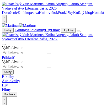
Doručenie
Kníhkupectvá
Knihovrátok
Poukážky
Knižný blog
Kontakt
E-knihy
Audioknihy
Hry
Filmy
Knihy
Doplnky
Vyhľadávanie
Prihlásiť
Vyhľadávanie
Knihy
E-knihy
Audioknihy
Hry
Filmy
Doplnky