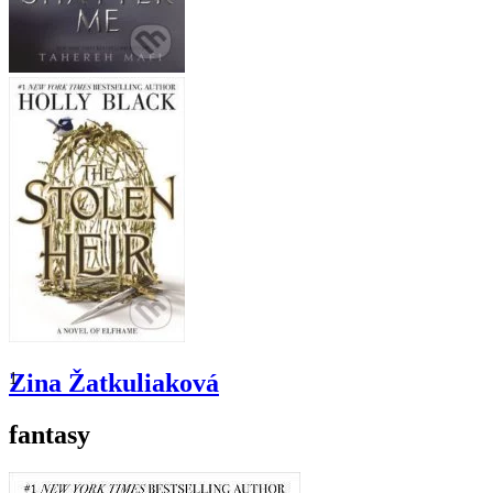
1
Zina Žatkuliaková
fantasy