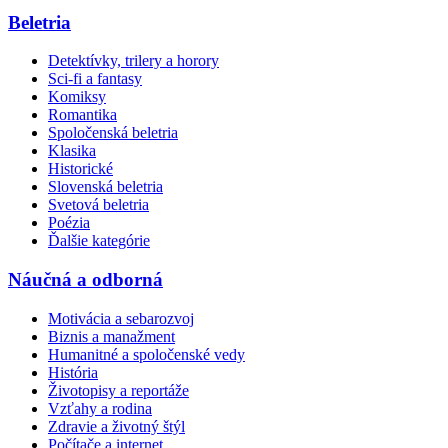
Beletria
Detektívky, trilery a horory
Sci-fi a fantasy
Komiksy
Romantika
Spoločenská beletria
Klasika
Historické
Slovenská beletria
Svetová beletria
Poézia
Ďalšie kategórie
Náučná a odborná
Motivácia a sebarozvoj
Biznis a manažment
Humanitné a spoločenské vedy
História
Životopisy a reportáže
Vzťahy a rodina
Zdravie a životný štýl
Počítače a internet