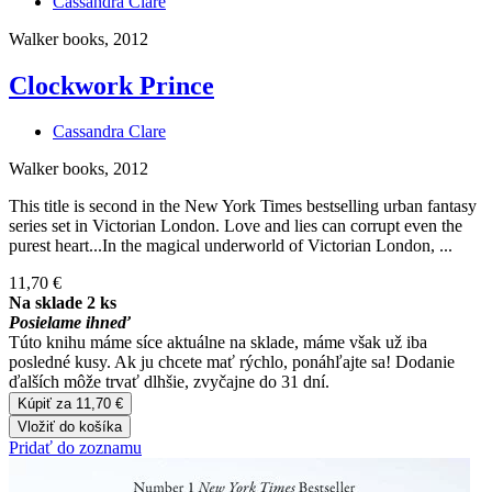
Cassandra Clare
Walker books, 2012
Clockwork Prince
Cassandra Clare
Walker books, 2012
This title is second in the New York Times bestselling urban fantasy
series set in Victorian London. Love and lies can corrupt even the
purest heart...In the magical underworld of Victorian London, ...
11,70 €
Na sklade 2 ks
Posielame ihneď
Túto knihu máme síce aktuálne na sklade, máme však už iba
posledné kusy. Ak ju chcete mať rýchlo, ponáhľajte sa! Dodanie
ďalších môže trvať dlhšie, zvyčajne do 31 dní.
Kúpiť za 11,70 €
Vložiť do košíka
Pridať do zoznamu