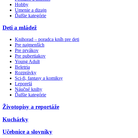
Hobby
Umenie a dizajn
Ďalšie kategórie
Deti a mládež
Knihorad – poradca kníh pre deti
Pre najmenších
Pre prvákov
Pre pubertiakov
Young Adult
Beletria
Rozprávky
Sci-fi, fantasy a komiksy
Leporelá
Náučné knihy
Ďalšie kategórie
Životopisy a reportáže
Kuchárky
Učebnice a slovníky