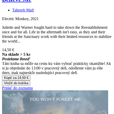
Tahereh Mafi
Electric Monkey, 2021
Juliette and Warner fought hard to take down the Reestablishment
once and for all. Life in the aftermath isn't easy, as they and their
friends at the Sanctuary work with their limited resources to stabilize
the world...
14,50 €
Na sklade > 5 ks
Posielame ihneď
Táto kniha sa môže na cestu ku vám vybrať prakticky okamžite! Ak
si ju objednáte do 13:00 v pracovný deň, odošleme vám ju ešte
dnes, inak najneskôr nasledujúci pracovný deň.
Kúpiť za 14,50 €
Vložiť do košíka
Pridať do zoznamu