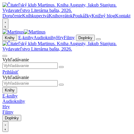
Doručenie
Kníhkupectvá
Knihovrátok
Poukážky
Knižný blog
Kontakt
E-knihy
Audioknihy
Hry
Filmy
Knihy
Doplnky
Vyhľadávanie
Prihlásiť
Vyhľadávanie
Knihy
E-knihy
Audioknihy
Hry
Filmy
Doplnky