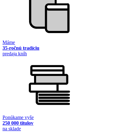
Máme
35-ročnú tradíciu
predaja kníh
Ponúkame vyše
250 000 titulov
na sklade