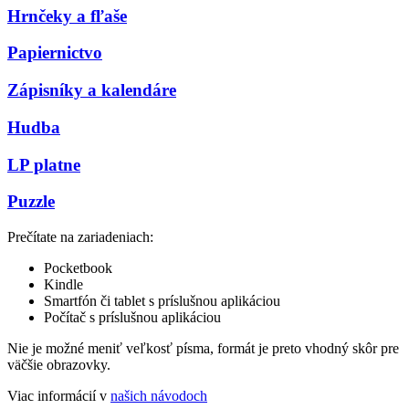
Hrnčeky a fľaše
Papiernictvo
Zápisníky a kalendáre
Hudba
LP platne
Puzzle
Prečítate na zariadeniach:
Pocketbook
Kindle
Smartfón či tablet s príslušnou aplikáciou
Počítač s príslušnou aplikáciou
Nie je možné meniť veľkosť písma, formát je preto vhodný skôr pre
väčšie obrazovky.
Viac informácií v
našich návodoch