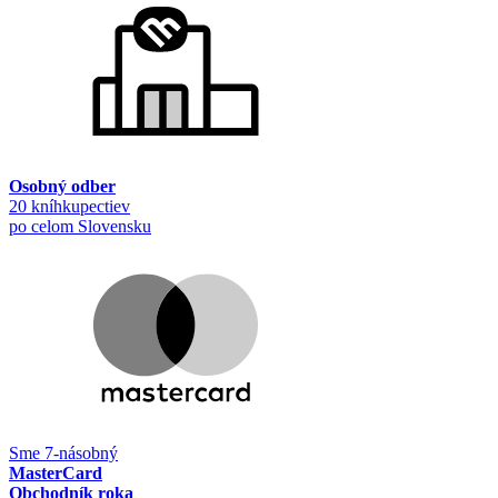
Osobný odber
20 kníhkupectiev
po celom Slovensku
Sme 7-násobný
MasterCard
Obchodník roka