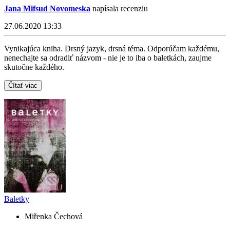
Jana Mifsud Novomeska
napísala recenziu
27.06.2020 13:33
Vynikajúca kniha. Drsný jazyk, drsná téma. Odporúčam každému,
nenechajte sa odradiť názvom - nie je to iba o baletkách, zaujme
skutočne každého.
Čítať viac
Baletky
Miřenka Čechová