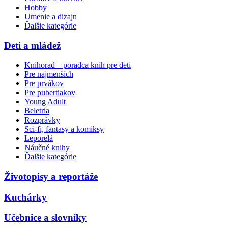
Hobby
Umenie a dizajn
Ďalšie kategórie
Deti a mládež
Knihorad – poradca kníh pre deti
Pre najmenších
Pre prvákov
Pre pubertiakov
Young Adult
Beletria
Rozprávky
Sci-fi, fantasy a komiksy
Leporelá
Náučné knihy
Ďalšie kategórie
Životopisy a reportáže
Kuchárky
Učebnice a slovníky