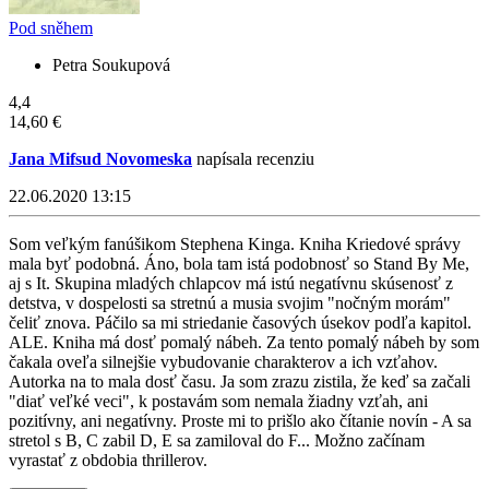
Pod sněhem
Petra Soukupová
4,4
14,60 €
Jana Mifsud Novomeska
napísala recenziu
22.06.2020 13:15
Som veľkým fanúšikom Stephena Kinga. Kniha Kriedové správy
mala byť podobná. Áno, bola tam istá podobnosť so Stand By Me,
aj s It. Skupina mladých chlapcov má istú negatívnu skúsenosť z
detstva, v dospelosti sa stretnú a musia svojim "nočným morám"
čeliť znova. Páčilo sa mi striedanie časových úsekov podľa kapitol.
ALE. Kniha má dosť pomalý nábeh. Za tento pomalý nábeh by som
čakala oveľa silnejšie vybudovanie charakterov a ich vzťahov.
Autorka na to mala dosť času. Ja som zrazu zistila, že keď sa začali
"diať veľké veci", k postavám som nemala žiadny vzťah, ani
pozitívny, ani negatívny. Proste mi to prišlo ako čítanie novín - A sa
stretol s B, C zabil D, E sa zamiloval do F... Možno začínam
vyrastať z obdobia thrillerov.