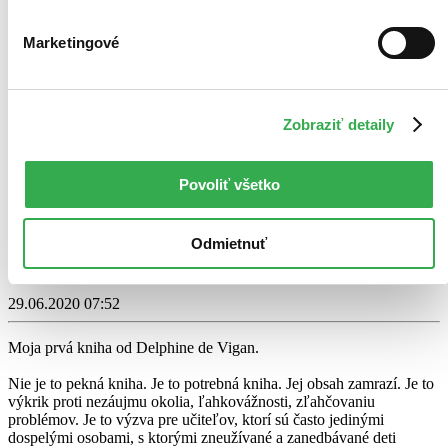
Marketingové
Zobraziť detaily
Sítě
Petra Dvořáková
Povoliť všetko
4,7
14,05 €
Odmietnuť
Jana Mifsud Novomeska
napísala recenziu
29.06.2020 07:52
Moja prvá kniha od Delphine de Vigan.
Nie je to pekná kniha. Je to potrebná kniha. Jej obsah zamrazí. Je to
výkrik proti nezáujmu okolia, ľahkovážnosti, zľahčovaniu
problémov. Je to výzva pre učiteľov, ktorí sú často jedinými
dospelými osobami, s ktorými zneužívané a zanedbávané deti