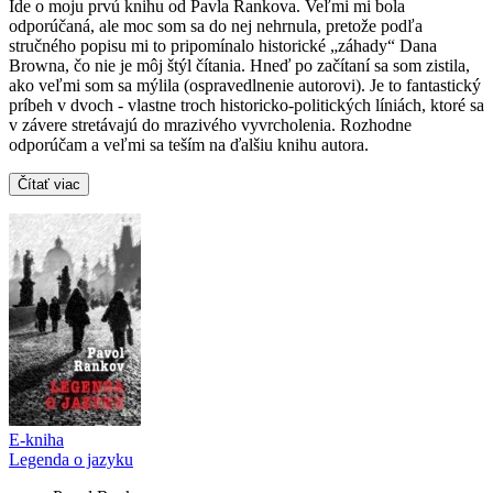
Ide o moju prvú knihu od Pavla Rankova. Veľmi mi bola
odporúčaná, ale moc som sa do nej nehrnula, pretože podľa
stručného popisu mi to pripomínalo historické „záhady“ Dana
Browna, čo nie je môj štýl čítania. Hneď po začítaní sa som zistila,
ako veľmi som sa mýlila (ospravedlnenie autorovi). Je to fantastický
príbeh v dvoch - vlastne troch historicko-politických líniách, ktoré sa
v závere stretávajú do mrazivého vyvrcholenia. Rozhodne
odporúčam a veľmi sa teším na ďalšiu knihu autora.
Čítať viac
E-kniha
Legenda o jazyku