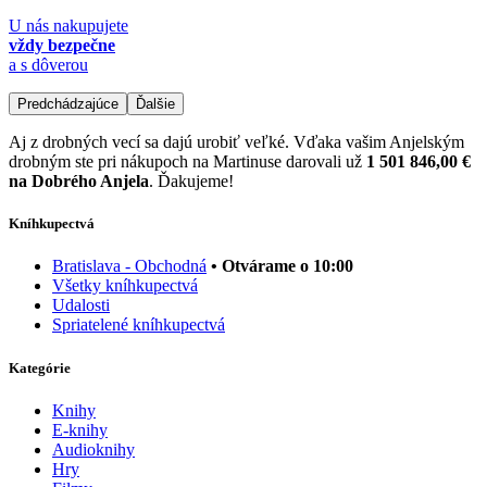
U nás nakupujete
vždy bezpečne
a s dôverou
Predchádzajúce
Ďalšie
Aj z drobných vecí sa dajú urobiť veľké. Vďaka vašim Anjelským
drobným ste pri nákupoch na Martinuse darovali už
1 501 846,00 €
na Dobrého Anjela
. Ďakujeme!
Kníhkupectvá
Bratislava - Obchodná
• Otvárame o 10:00
Všetky kníhkupectvá
Udalosti
Spriatelené kníhkupectvá
Kategórie
Knihy
E-knihy
Audioknihy
Hry