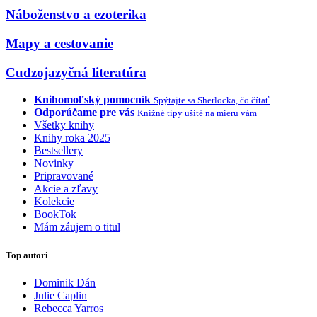
Náboženstvo a ezoterika
Mapy a cestovanie
Cudzojazyčná literatúra
Knihomoľský pomocník
Spýtajte sa Sherlocka, čo čítať
Odporúčame pre vás
Knižné tipy ušité na mieru vám
Všetky knihy
Knihy roka 2025
Bestsellery
Novinky
Pripravované
Akcie a zľavy
Kolekcie
BookTok
Mám záujem o titul
Top autori
Dominik Dán
Julie Caplin
Rebecca Yarros