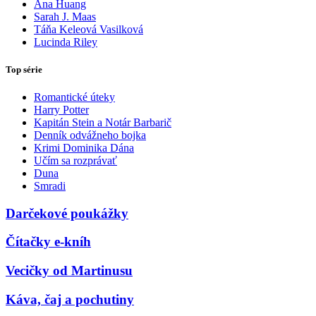
Ana Huang
Sarah J. Maas
Táňa Keleová Vasilková
Lucinda Riley
Top série
Romantické úteky
Harry Potter
Kapitán Stein a Notár Barbarič
Denník odvážneho bojka
Krimi Dominika Dána
Učím sa rozprávať
Duna
Smradi
Darčekové poukážky
Čítačky e-kníh
Vecičky od Martinusu
Káva, čaj a pochutiny