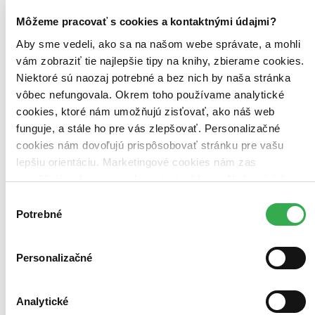
Môžeme pracovať s cookies a kontaktnými údajmi?
Moje aktivity
Aby sme vedeli, ako sa na našom webe správate, a mohli
Jana Mifsud Novomeska
napísala recenziu
vám zobraziť tie najlepšie tipy na knihy, zbierame cookies.
Niektoré sú naozaj potrebné a bez nich by naša stránka
29.06.2020 10:53
vôbec nefungovala. Okrem toho používame analytické
cookies, ktoré nám umožňujú zisťovať, ako náš web
Tri príbehy, tri ženy, tri osudy. A spojenie týchto troch príbehov sú
siete. Siete, v ktorých sú tieto ženy pevne zamotané. Dokážu sa
funguje, a stále ho pre vás zlepšovať. Personalizačné
dostať von?
cookies nám dovoľujú prispôsobovať stránku pre vašu
lepšiu orientáciu. Marketingové cookies nám zas
Ďalšia fantastická kniha od Petry Dvořákovej. Táto autorka je
známa svojím pohnutým životom plným prekážok, ktorými sa
umožňujú zobrazenie relevantnej reklamy. Niektoré údaje
musela popasovať. A jej štýl písania to reflektuje. Každý jeden
zdieľame aj s tretími stranami. Veľmi by nám pomohlo,
Výber
príbeh sa číta tak, akoby šlo o autobiografiu. Je tak strašne
keby sme mohli používať všetky tieto cookies. Ďakujeme!
uveriteľný, tak strašne reálny. Najviac ma "dostala" druhá poviedka,
Potrebné
súhlasu
pretože podobnú situáciu mám v relatívne blízkej rodine. Bravo,
Petra, píšte ďalej!
Personalizačné
Čítať viac
Analytické