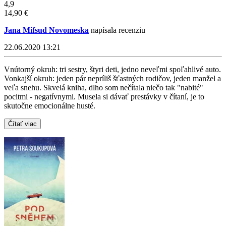
4,9
14,90 €
Jana Mifsud Novomeska
napísala recenziu
22.06.2020 13:21
Vnútorný okruh: tri sestry, štyri deti, jedno neveľmi spoľahlivé auto.
Vonkajší okruh: jeden pár nepríliš šťastných rodičov, jeden manžel a
veľa snehu. Skvelá kniha, dlho som nečítala niečo tak "nabité"
pocitmi - negatívnymi. Musela si dávať prestávky v čítaní, je to
skutočne emocionálne husté.
Čítať viac