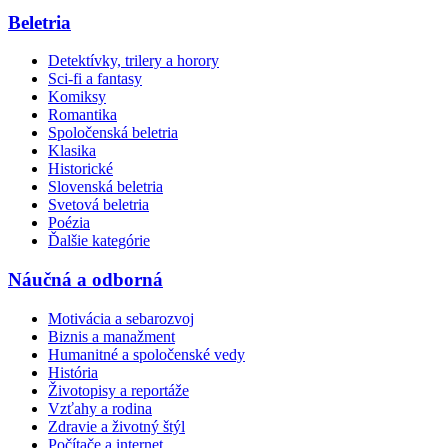
Beletria
Detektívky, trilery a horory
Sci-fi a fantasy
Komiksy
Romantika
Spoločenská beletria
Klasika
Historické
Slovenská beletria
Svetová beletria
Poézia
Ďalšie kategórie
Náučná a odborná
Motivácia a sebarozvoj
Biznis a manažment
Humanitné a spoločenské vedy
História
Životopisy a reportáže
Vzťahy a rodina
Zdravie a životný štýl
Počítače a internet