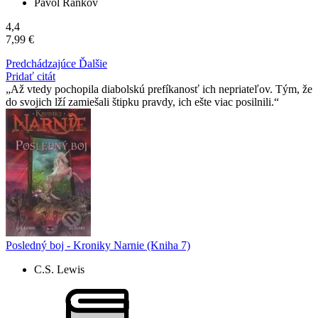
Pavol Rankov
4,4
7,99 €
Predchádzajúce
Ďalšie
Pridať citát
Až vtedy pochopila diabolskú prefíkanosť ich nepriateľov. Tým, že
do svojich lží zamiešali štipku pravdy, ich ešte viac posilnili.
Posledný boj - Kroniky Narnie (Kniha 7)
C.S. Lewis