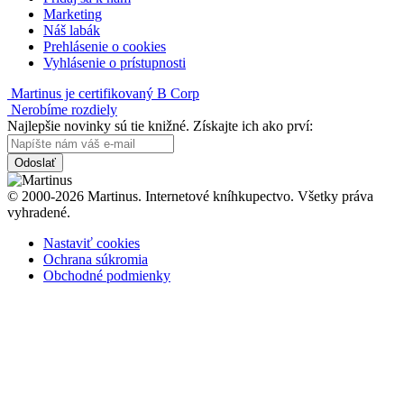
Marketing
Náš labák
Prehlásenie o cookies
Vyhlásenie o prístupnosti
Martinus je certifikovaný B Corp
Nerobíme rozdiely
Najlepšie novinky sú tie knižné. Získajte ich ako prví:
Odoslať
© 2000-2026 Martinus. Internetové kníhkupectvo. Všetky práva
vyhradené.
Nastaviť cookies
Ochrana súkromia
Obchodné podmienky