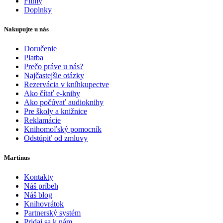
Filmy
Doplnky
Nakupujte u nás
Doručenie
Platba
Prečo práve u nás?
Najčastejšie otázky
Rezervácia v kníhkupectve
Ako čítať e-knihy
Ako počúvať audioknihy
Pre školy a knižnice
Reklamácie
Knihomoľský pomocník
Odstúpiť od zmluvy
Martinus
Kontakty
Náš príbeh
Náš blog
Knihovrátok
Partnerský systém
Pridaj sa k nám