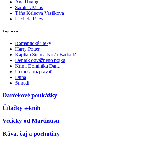
Ana Huang
Sarah J. Maas
Táňa Keleová Vasilková
Lucinda Riley
Top série
Romantické úteky
Harry Potter
Kapitán Stein a Notár Barbarič
Denník odvážneho bojka
Krimi Dominika Dána
Učím sa rozprávať
Duna
Smradi
Darčekové poukážky
Čítačky e-kníh
Vecičky od Martinusu
Káva, čaj a pochutiny