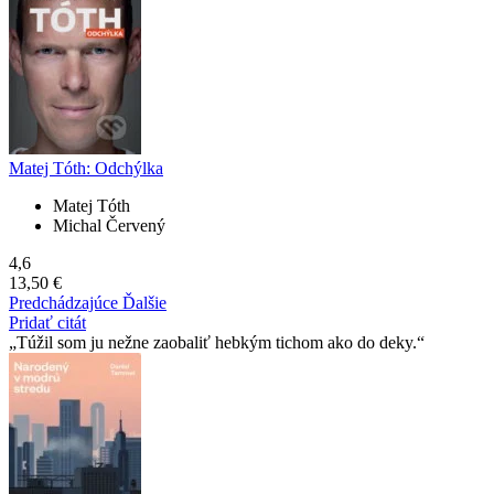
Matej Tóth: Odchýlka
Matej Tóth
Michal Červený
4,6
13,50 €
Predchádzajúce
Ďalšie
Pridať citát
Túžil som ju nežne zaobaliť hebkým tichom ako do deky.