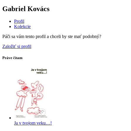
Gabriel Kovács
Profil
Kolekcie
Páči sa vám tento profil a chceli by ste mať podobný?
Založiť si profil
Práve čítam
Ja v tvojom veku…!