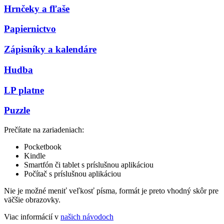
Hrnčeky a fľaše
Papiernictvo
Zápisníky a kalendáre
Hudba
LP platne
Puzzle
Prečítate na zariadeniach:
Pocketbook
Kindle
Smartfón či tablet s príslušnou aplikáciou
Počítač s príslušnou aplikáciou
Nie je možné meniť veľkosť písma, formát je preto vhodný skôr pre
väčšie obrazovky.
Viac informácií v
našich návodoch