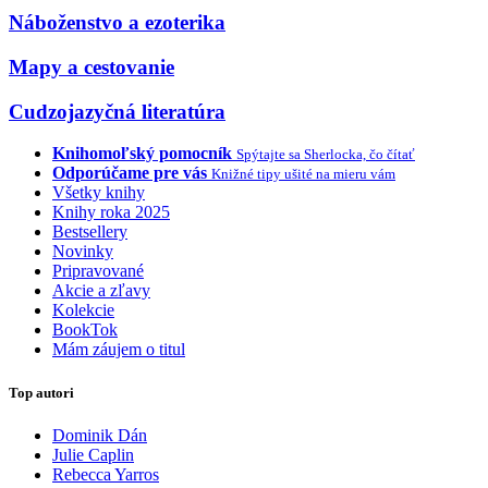
Náboženstvo a ezoterika
Mapy a cestovanie
Cudzojazyčná literatúra
Knihomoľský pomocník
Spýtajte sa Sherlocka, čo čítať
Odporúčame pre vás
Knižné tipy ušité na mieru vám
Všetky knihy
Knihy roka 2025
Bestsellery
Novinky
Pripravované
Akcie a zľavy
Kolekcie
BookTok
Mám záujem o titul
Top autori
Dominik Dán
Julie Caplin
Rebecca Yarros