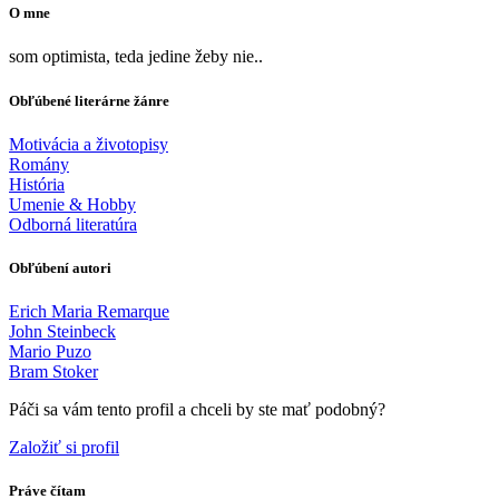
O mne
som optimista, teda jedine žeby nie..
Obľúbené literárne žánre
Motivácia a životopisy
Romány
História
Umenie & Hobby
Odborná literatúra
Obľúbení autori
Erich Maria Remarque
John Steinbeck
Mario Puzo
Bram Stoker
Páči sa vám tento profil a chceli by ste mať podobný?
Založiť si profil
Práve čítam