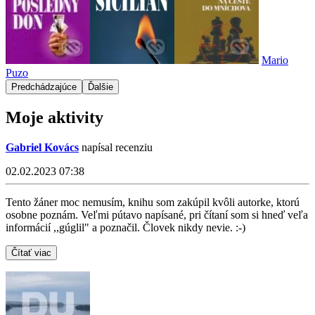
Mario
Puzo
Predchádzajúce
Ďalšie
Moje aktivity
Gabriel Kovács
napísal recenziu
02.02.2023 07:38
Tento žáner moc nemusím, knihu som zakúpil kvôli autorke, ktorú
osobne poznám. Veľmi pútavo napísané, pri čítaní som si hneď veľa
informácií ,,gúglil" a poznačil. Človek nikdy nevie. :-)
Čítať viac