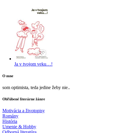
Ja v tvojom veku…!
O mne
som optimista, teda jedine žeby nie..
Obľúbené literárne žánre
Motivácia a životopisy
Romány
História
Umenie & Hobby
Odborná literatúra