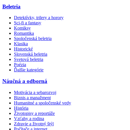
Beletria
Detektívky, trilery a horory
Sci-fi a fantasy
Komiksy
Romantika
Spoločenská beletria
Klasika
Historické
Slovenská beletria
Svetová beletria
Poézia
Ďalšie kategórie
Náučná a odborná
Motivácia a sebarozvoj
Biznis a manažment
Humanitné a spoločenské vedy
História
Životopisy a reportáže
Vzťahy a rodina
Zdravie a životný štýl
Počítače a internet