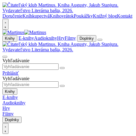
Doručenie
Kníhkupectvá
Knihovrátok
Poukážky
Knižný blog
Kontakt
E-knihy
Audioknihy
Hry
Filmy
Knihy
Doplnky
Vyhľadávanie
Prihlásiť
Vyhľadávanie
Knihy
E-knihy
Audioknihy
Hry
Filmy
Doplnky