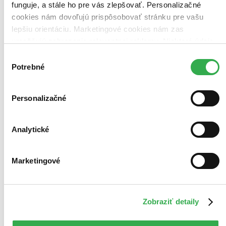
funguje, a stále ho pre vás zlepšovať. Personalizačné
cookies nám dovoľujú prispôsobovať stránku pre vašu
lepšiu orientáciu. Marketingové cookies nám zas
umožňujú zobrazenie relevantnej reklamy. Niektoré údaje
zdieľame aj s tretími stranami. Veľmi by nám pomohlo,
Výber
keby sme mohli používať všetky tieto cookies. Ďakujeme!
Potrebné
súhlasu
Personalizačné
Analytické
Marketingové
Zobraziť detaily