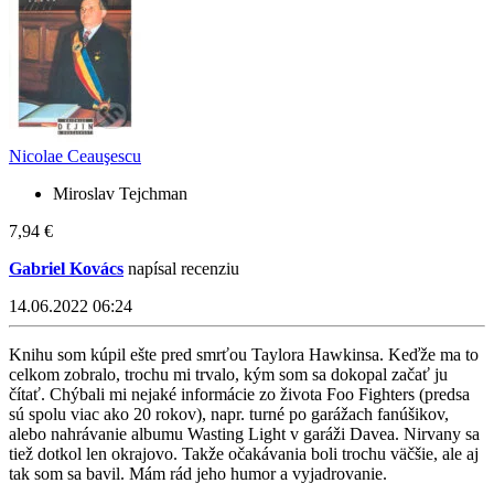
Nicolae Ceauşescu
Miroslav Tejchman
7,94 €
Gabriel Kovács
napísal recenziu
14.06.2022 06:24
Knihu som kúpil ešte pred smrťou Taylora Hawkinsa. Keďže ma to
celkom zobralo, trochu mi trvalo, kým som sa dokopal začať ju
čítať. Chýbali mi nejaké informácie zo života Foo Fighters (predsa
sú spolu viac ako 20 rokov), napr. turné po garážach fanúšikov,
alebo nahrávanie albumu Wasting Light v garáži Davea. Nirvany sa
tiež dotkol len okrajovo. Takže očakávania boli trochu väčšie, ale aj
tak som sa bavil. Mám rád jeho humor a vyjadrovanie.