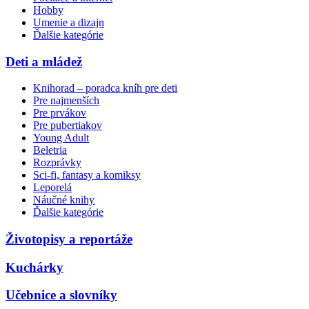
Hobby
Umenie a dizajn
Ďalšie kategórie
Deti a mládež
Knihorad – poradca kníh pre deti
Pre najmenších
Pre prvákov
Pre pubertiakov
Young Adult
Beletria
Rozprávky
Sci-fi, fantasy a komiksy
Leporelá
Náučné knihy
Ďalšie kategórie
Životopisy a reportáže
Kuchárky
Učebnice a slovníky