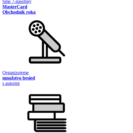
Sme 7-násobný
MasterCard
Obchodník roka
Organizujeme
množstvo besied
s autormi