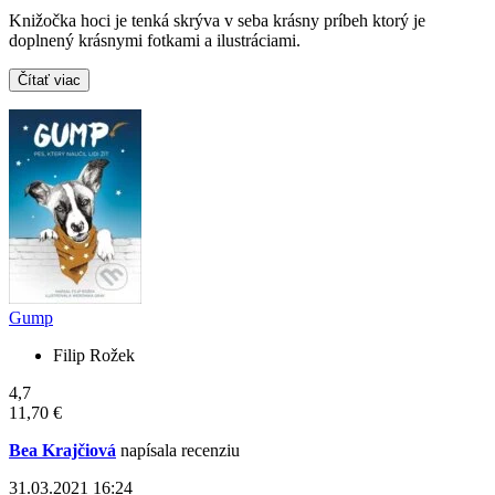
Knižočka hoci je tenká skrýva v seba krásny príbeh ktorý je
doplnený krásnymi fotkami a ilustráciami.
Čítať viac
Gump
Filip Rožek
4,7
11,70 €
Bea Krajčiová
napísala recenziu
31.03.2021 16:24