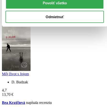
vôbec taká tragédia prežiť aj veta -Mne sa to predsa nemôže stať sa
Povoliť všetko
raz stane reálnou. Úžasná kniha- Jojo a Kristínka odpočivajte v
pokoji.
Odmietnuť
Čítať viac
Môj život s Jojom
D. Budzak
4,7
13,70 €
Bea Krajčiová
napísala recenziu