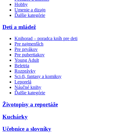
Hobby
Umenie a dizajn
Ďalšie kategórie
Deti a mládež
Knihorad – poradca kníh pre deti
Pre najmenších
Pre prvákov
Pre pubertiakov
Young Adult
Beletria
Rozprávky
Sci-fi, fantasy a komiksy
Leporelá
Náučné knihy
Ďalšie kategórie
Životopisy a reportáže
Kuchárky
Učebnice a slovníky