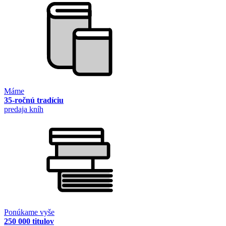
Máme
35-ročnú tradíciu
predaja kníh
Ponúkame vyše
250 000 titulov