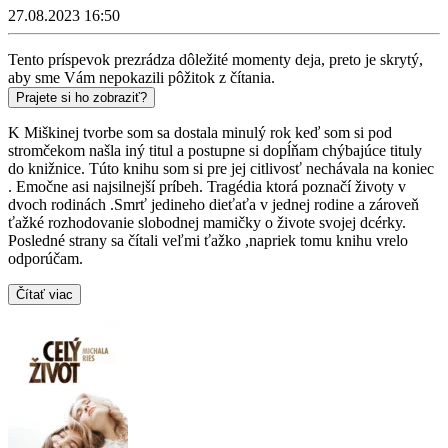
27.08.2023 16:50
Tento príspevok prezrádza dôležité momenty deja, preto je skrytý,
aby sme Vám nepokazili pôžitok z čítania.
Prajete si ho zobraziť?
K Miškinej tvorbe som sa dostala minulý rok keď som si pod
stromčekom našla iný titul a postupne si dopĺňam chýbajúce tituly
do knižnice. Túto knihu som si pre jej citlivosť nechávala na koniec
. Emočne asi najsilnejší príbeh. Tragédia ktorá poznačí životy v
dvoch rodinách .Smrť jedineho dieťaťa v jednej rodine a zároveň
ťažké rozhodovanie slobodnej mamičky o živote svojej dcérky.
Posledné strany sa čítali veľmi ťažko ,napriek tomu knihu vrelo
odporúčam.
Čítať viac