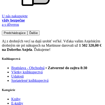
U nás nakupujete
vždy bezpečne
a s dôverou
Predchádzajúce
Ďalšie
Aj z drobných vecí sa dajú urobiť veľké. Vďaka vašim Anjelským
drobným ste pri nákupoch na Martinuse darovali už
1 502 320,00 €
na Dobrého Anjela
. Ďakujeme!
Kníhkupectvá
Bratislava - Obchodná
• Zatvorené do zajtra 8:30
Všetky kníhkupectvá
Udalosti
Spriatelené kníhkupectvá
Kategórie
Knihy
E-knihy