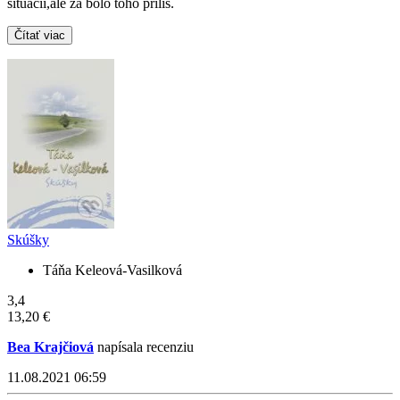
situácii,ale za bolo toho príliš.
Čítať viac
Skúšky
Táňa Keleová-Vasilková
3,4
13,20 €
Bea Krajčiová
napísala recenziu
11.08.2021 06:59