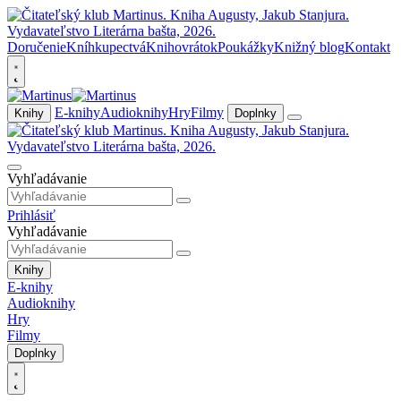
Doručenie
Kníhkupectvá
Knihovrátok
Poukážky
Knižný blog
Kontakt
E-knihy
Audioknihy
Hry
Filmy
Knihy
Doplnky
Vyhľadávanie
Prihlásiť
Vyhľadávanie
Knihy
E-knihy
Audioknihy
Hry
Filmy
Doplnky