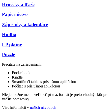
Hrnčeky a fľaše
Papiernictvo
Zápisníky a kalendáre
Hudba
LP platne
Puzzle
Prečítate na zariadeniach:
Pocketbook
Kindle
Smartfón či tablet s príslušnou aplikáciou
Počítač s príslušnou aplikáciou
Nie je možné meniť veľkosť písma, formát je preto vhodný skôr pre
väčšie obrazovky.
Viac informácií v
našich návodoch