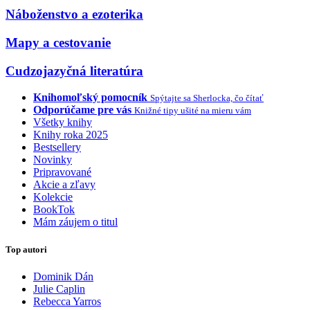
Náboženstvo a ezoterika
Mapy a cestovanie
Cudzojazyčná literatúra
Knihomoľský pomocník
Spýtajte sa Sherlocka, čo čítať
Odporúčame pre vás
Knižné tipy ušité na mieru vám
Všetky knihy
Knihy roka 2025
Bestsellery
Novinky
Pripravované
Akcie a zľavy
Kolekcie
BookTok
Mám záujem o titul
Top autori
Dominik Dán
Julie Caplin
Rebecca Yarros