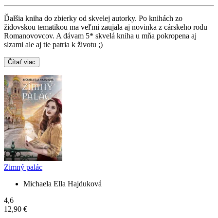
Ďalšia kniha do zbierky od skvelej autorky. Po knihách zo
židovskou tematikou ma veľmi zaujala aj novinka z cárskeho rodu
Romanovovcov. A dávam 5* skvelá kniha u mňa pokropena aj
slzami ale aj tie patria k životu ;)
Čítať viac
Zimný palác
Michaela Ella Hajduková
4,6
12,90 €