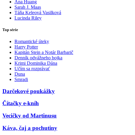
Ana Huang
Sarah J. Maas
Táňa Keleová Vasilková
Lucinda Riley
Top série
Romantické úteky
Harry Potter
Kapitán Stein a Notár Barbarič
Denník odvážneho bojka
Krimi Dominika Dána
Učím sa rozprávať
Duna
Smradi
Darčekové poukážky
Čítačky e-kníh
Vecičky od Martinusu
Káva, čaj a pochutiny