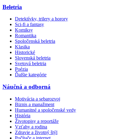
Beletria
Detektívky, trilery a horory
Sci-fi a fantasy
Komiksy
Romantika
Spoločenská beletria
Klasika
Historické
Slovenská beletria
Svetová beletria
Poézia
Ďalšie kategórie
Náučná a odborná
Motivácia a sebarozvoj
Biznis a manažment
Humanitné a spoločenské vedy
História
Životopisy a reportáže
Vzťahy a rodina
Zdravie a životný štýl
Počítače a internet