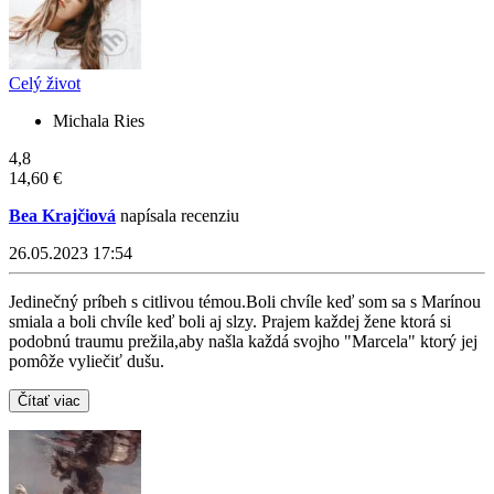
Celý život
Michala Ries
4,8
14,60 €
Bea Krajčiová
napísala recenziu
26.05.2023 17:54
Jedinečný príbeh s citlivou témou.Boli chvíle keď som sa s Marínou
smiala a boli chvíle keď boli aj slzy. Prajem každej žene ktorá si
podobnú traumu prežila,aby našla každá svojho "Marcela" ktorý jej
pomôže vyliečiť dušu.
Čítať viac