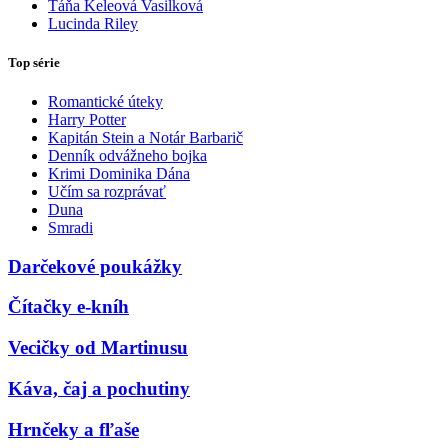
Táňa Keleová Vasilková
Lucinda Riley
Top série
Romantické úteky
Harry Potter
Kapitán Stein a Notár Barbarič
Denník odvážneho bojka
Krimi Dominika Dána
Učím sa rozprávať
Duna
Smradi
Darčekové poukážky
Čítačky e-kníh
Vecičky od Martinusu
Káva, čaj a pochutiny
Hrnčeky a fľaše