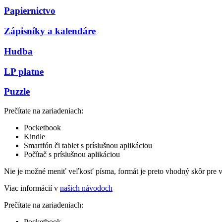
Papiernictvo
Zápisníky a kalendáre
Hudba
LP platne
Puzzle
Prečítate na zariadeniach:
Pocketbook
Kindle
Smartfón či tablet s príslušnou aplikáciou
Počítač s príslušnou aplikáciou
Nie je možné meniť veľkosť písma, formát je preto vhodný skôr pre 
Viac informácií v
našich návodoch
Prečítate na zariadeniach:
Pocketbook