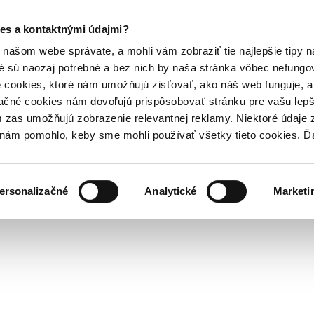
es a kontaktnými údajmi?
našom webe správate, a mohli vám zobraziť tie najlepšie tipy n
é sú naozaj potrebné a bez nich by naša stránka vôbec nefung
 cookies, ktoré nám umožňujú zisťovať, ako náš web funguje, a 
ačné cookies nám dovoľujú prispôsobovať stránku pre vašu lepši
zas umožňujú zobrazenie relevantnej reklamy. Niektoré údaje z
y nám pomohlo, keby sme mohli používať všetky tieto cookies. 
ersonalizačné
Analytické
Marketi