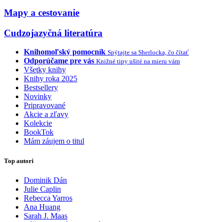
Mapy a cestovanie
Cudzojazyčná literatúra
Knihomoľský pomocník
Spýtajte sa Sherlocka, čo čítať
Odporúčame pre vás
Knižné tipy ušité na mieru vám
Všetky knihy
Knihy roka 2025
Bestsellery
Novinky
Pripravované
Akcie a zľavy
Kolekcie
BookTok
Mám záujem o titul
Top autori
Dominik Dán
Julie Caplin
Rebecca Yarros
Ana Huang
Sarah J. Maas