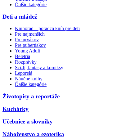
Ďalšie kategórie
Deti a mládež
Knihorad – poradca kníh pre deti
Pre najmenších
Pre prvákov
Pre pubertiakov
Young Adult
Beletria
Rozprávky
Sci-fi, fantasy a komiksy
Leporelá
Náučné knihy
Ďalšie kategórie
Životopisy a reportáže
Kuchárky
Učebnice a slovníky
Náboženstvo a ezoterika