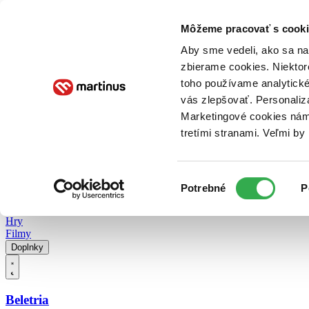
Doručenie
Kníhkupectvá
Knihovrátok
Poukážky
Knižný blog
Kontakt
Môžeme pracovať s cooki
Aby sme vedeli, ako sa na 
zbierame cookies. Niektor
E-knihy
Audioknihy
Hry
Filmy
Knihy
Doplnky
toho používame analytické
vás zlepšovať. Personaliz
Vyhľadávanie
Marketingové cookies nám 
tretími stranami. Veľmi b
Prihlásiť
Vyhľadávanie
Výber
Knihy
Potrebné
P
súhlasu
E-knihy
Audioknihy
Hry
Filmy
Doplnky
Beletria