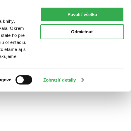
Povoliť všetko
a knihy,
ovala. Okrem
Odmietnuť
stále ho pre
u orientáciu.
dieľame aj s
Ďakujeme!
ngové
Zobraziť detaily