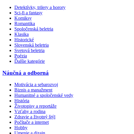
Detektívky, trilery a horory
Sci-fi a fantasy
Komiksy
Romantika
Spoločenská beletria
Klasika
Historické
Slovenská beletria
Svetová beletria
Poézia
Ďalšie kategórie
Náučná a odborná
Motivácia a sebarozvoj
Biznis a manažment
Humanitné a spoločenské vedy
História
Životopisy a reportáže
Vzťahy a rodina
Zdravie a životný štýl
Počítače a internet
Hobby
Umenie a dizajn