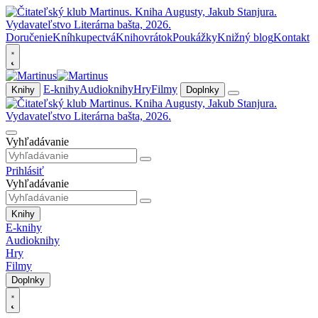
Doručenie
Kníhkupectvá
Knihovrátok
Poukážky
Knižný blog
Kontakt
E-knihy
Audioknihy
Hry
Filmy
Knihy
Doplnky
Vyhľadávanie
Prihlásiť
Vyhľadávanie
Knihy
E-knihy
Audioknihy
Hry
Filmy
Doplnky