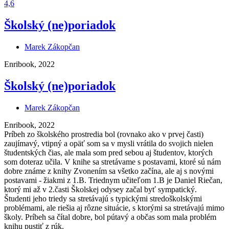
4,6
Školský (ne)poriadok
Marek Zákopčan
Enribook, 2022
Školský (ne)poriadok
Marek Zákopčan
Enribook, 2022
Príbeh zo školského prostredia bol (rovnako ako v prvej časti)
zaujímavý, vtipný a opäť som sa v mysli vrátila do svojich nielen
študentských čias, ale mala som pred sebou aj študentov, ktorých
som doteraz učila. V knihe sa stretávame s postavami, ktoré sú nám
dobre známe z knihy Zvonením sa všetko začína, ale aj s novými
postavami - žiakmi z 1.B. Triednym učiteľom 1.B je Daniel Riečan,
ktorý mi až v 2.časti Školskej odysey začal byť sympatický.
Študenti jeho triedy sa stretávajú s typickými stredoškolskými
problémami, ale riešia aj rôzne situácie, s ktorými sa stretávajú mimo
školy. Príbeh sa čítal dobre, bol pútavý a občas som mala problém
knihu pustiť z rúk.