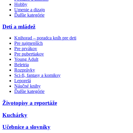
Hobby
Umenie a dizajn
Ďalšie kategórie
Deti a mládež
Knihorad – poradca kníh pre deti
Pre najmenších
Pre prvákov
Pre pubertiakov
Young Adult
Beletria
Rozprávky
Sci-fi, fantasy a komiksy
Leporelá
Náučné knihy
Ďalšie kategórie
Životopisy a reportáže
Kuchárky
Učebnice a slovníky