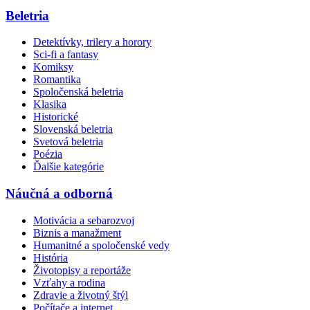
Beletria
Detektívky, trilery a horory
Sci-fi a fantasy
Komiksy
Romantika
Spoločenská beletria
Klasika
Historické
Slovenská beletria
Svetová beletria
Poézia
Ďalšie kategórie
Náučná a odborná
Motivácia a sebarozvoj
Biznis a manažment
Humanitné a spoločenské vedy
História
Životopisy a reportáže
Vzťahy a rodina
Zdravie a životný štýl
Počítače a internet