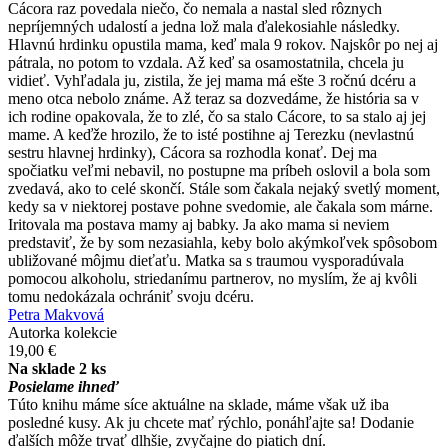
Cácora raz povedala niečo, čo nemala a nastal sled rôznych
nepríjemných udalostí a jedna lož mala ďalekosiahle následky.
Hlavnú hrdinku opustila mama, keď mala 9 rokov. Najskôr po nej aj
pátrala, no potom to vzdala. Až keď sa osamostatnila, chcela ju
vidieť. Vyhľadala ju, zistila, že jej mama má ešte 3 ročnú dcéru a
meno otca nebolo známe. Až teraz sa dozvedáme, že história sa v
ich rodine opakovala, že to zlé, čo sa stalo Cácore, to sa stalo aj jej
mame. A keďže hrozilo, že to isté postihne aj Terezku (nevlastnú
sestru hlavnej hrdinky), Cácora sa rozhodla konať. Dej ma
spočiatku veľmi nebavil, no postupne ma príbeh oslovil a bola som
zvedavá, ako to celé skončí. Stále som čakala nejaký svetlý moment,
kedy sa v niektorej postave pohne svedomie, ale čakala som márne.
Iritovala ma postava mamy aj babky. Ja ako mama si neviem
predstaviť, že by som nezasiahla, keby bolo akýmkoľvek spôsobom
ubližované môjmu dieťaťu. Matka sa s traumou vysporadúvala
pomocou alkoholu, striedanímu partnerov, no myslím, že aj kvôli
tomu nedokázala ochrániť svoju dcéru.
Petra Makvová
Autorka kolekcie
19,00 €
Na sklade 2 ks
Posielame ihneď
Túto knihu máme síce aktuálne na sklade, máme však už iba
posledné kusy. Ak ju chcete mať rýchlo, ponáhľajte sa! Dodanie
ďalších môže trvať dlhšie, zvyčajne do piatich dní.