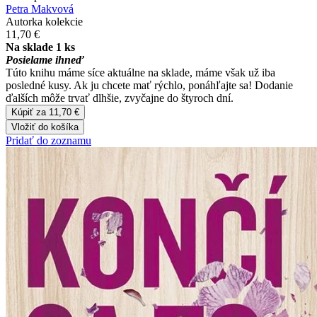
Petra Makvová
Autorka kolekcie
11,70 €
Na sklade 1 ks
Posielame ihneď
Túto knihu máme síce aktuálne na sklade, máme však už iba
posledné kusy. Ak ju chcete mať rýchlo, ponáhľajte sa! Dodanie
ďalších môže trvať dlhšie, zvyčajne do štyroch dní.
Kúpiť za 11,70 €
Vložiť do košíka
Pridať do zoznamu