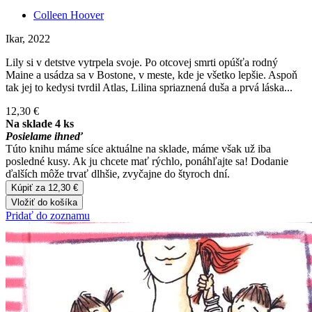
Colleen Hoover
Ikar, 2022
Lily si v detstve vytrpela svoje. Po otcovej smrti opúšťa rodný
Maine a usádza sa v Bostone, v meste, kde je všetko lepšie. Aspoň
tak jej to kedysi tvrdil Atlas, Lilina spriaznená duša a prvá láska...
12,30 €
Na sklade 4 ks
Posielame ihneď
Túto knihu máme síce aktuálne na sklade, máme však už iba
posledné kusy. Ak ju chcete mať rýchlo, ponáhľajte sa! Dodanie
ďalších môže trvať dlhšie, zvyčajne do štyroch dní.
Kúpiť za 12,30 €
Vložiť do košíka
Pridať do zoznamu