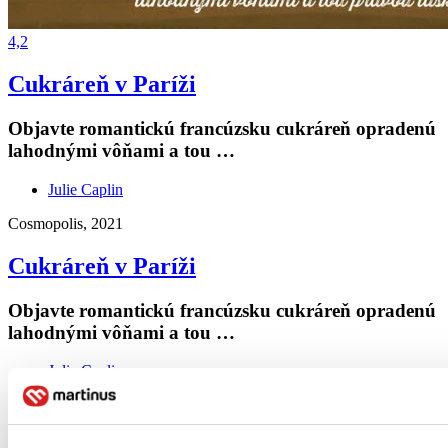
4,2
Cukráreň v Paríži
Objavte romantickú francúzsku cukráreň opradenú
lahodnými vôňami a tou …
Julie Caplin
Cosmopolis, 2021
Cukráreň v Paríži
Objavte romantickú francúzsku cukráreň opradenú
lahodnými vôňami a tou …
Julie Caplin
Cosmopolis, 2021
Túto knihu som prečítala až na tretíkrát (prvé dva razy som knihu po
pár stranách odložila, keďže ma text veľmi nezaujal). Zaujímavé to