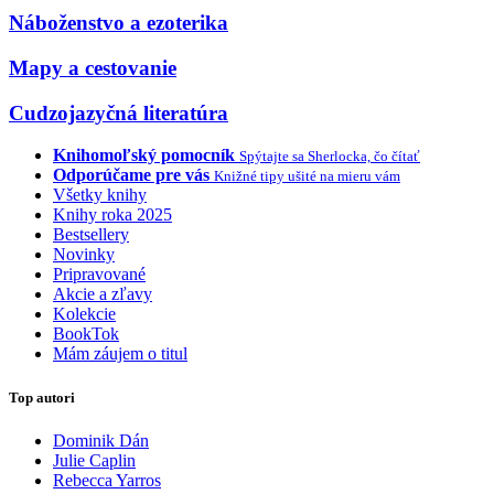
Náboženstvo a ezoterika
Mapy a cestovanie
Cudzojazyčná literatúra
Knihomoľský pomocník
Spýtajte sa Sherlocka, čo čítať
Odporúčame pre vás
Knižné tipy ušité na mieru vám
Všetky knihy
Knihy roka 2025
Bestsellery
Novinky
Pripravované
Akcie a zľavy
Kolekcie
BookTok
Mám záujem o titul
Top autori
Dominik Dán
Julie Caplin
Rebecca Yarros