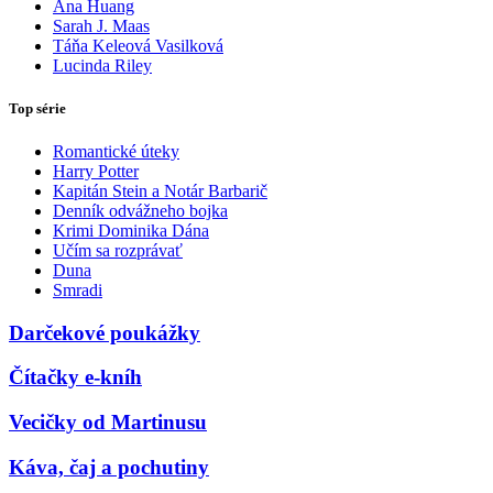
Ana Huang
Sarah J. Maas
Táňa Keleová Vasilková
Lucinda Riley
Top série
Romantické úteky
Harry Potter
Kapitán Stein a Notár Barbarič
Denník odvážneho bojka
Krimi Dominika Dána
Učím sa rozprávať
Duna
Smradi
Darčekové poukážky
Čítačky e-kníh
Vecičky od Martinusu
Káva, čaj a pochutiny