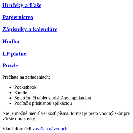
Hrnčeky a fľaše
Papiernictvo
Zápisníky a kalendáre
Hudba
LP platne
Puzzle
Prečítate na zariadeniach:
Pocketbook
Kindle
Smartfón či tablet s príslušnou aplikáciou
Počítač s príslušnou aplikáciou
Nie je možné meniť veľkosť písma, formát je preto vhodný skôr pre
väčšie obrazovky.
Viac informácií v
našich návodoch