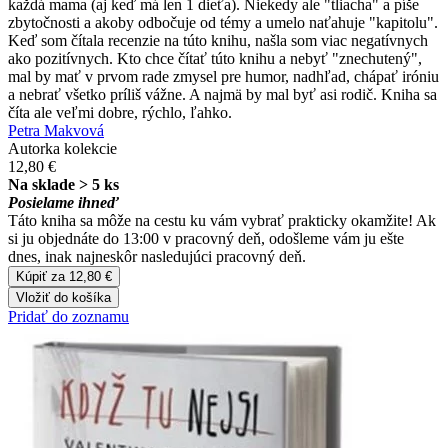
každá mama (aj keď má len 1 dieťa). Niekedy ale "tliacha" a píše
zbytočnosti a akoby odbočuje od témy a umelo naťahuje "kapitolu".
Keď som čítala recenzie na túto knihu, našla som viac negatívnych
ako pozitívnych. Kto chce čítať túto knihu a nebyť "znechutený",
mal by mať v prvom rade zmysel pre humor, nadhľad, chápať iróniu
a nebrať všetko príliš vážne. A najmä by mal byť asi rodič. Kniha sa
číta ale veľmi dobre, rýchlo, ľahko.
Petra Makvová
Autorka kolekcie
12,80 €
Na sklade > 5 ks
Posielame ihneď
Táto kniha sa môže na cestu ku vám vybrať prakticky okamžite! Ak
si ju objednáte do 13:00 v pracovný deň, odošleme vám ju ešte
dnes, inak najneskôr nasledujúci pracovný deň.
Kúpiť za 12,80 €
Vložiť do košíka
Pridať do zoznamu