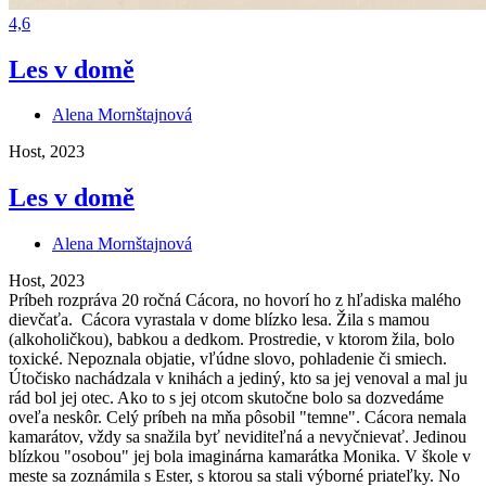
4,6
Les v domě
Alena Mornštajnová
Host, 2023
Les v domě
Alena Mornštajnová
Host, 2023
Príbeh rozpráva 20 ročná Cácora, no hovorí ho z hľadiska malého
dievčaťa. Cácora vyrastala v dome blízko lesa. Žila s mamou
(alkoholičkou), babkou a dedkom. Prostredie, v ktorom žila, bolo
toxické. Nepoznala objatie, vľúdne slovo, pohladenie či smiech.
Útočisko nachádzala v knihách a jediný, kto sa jej venoval a mal ju
rád bol jej otec. Ako to s jej otcom skutočne bolo sa dozvedáme
oveľa neskôr. Celý príbeh na mňa pôsobil "temne". Cácora nemala
kamarátov, vždy sa snažila byť neviditeľná a nevyčnievať. Jedinou
blízkou "osobou" jej bola imaginárna kamarátka Monika. V škole v
meste sa zoznámila s Ester, s ktorou sa stali výborné priateľky. No