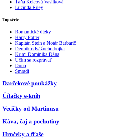
Táňa Keleová Vasilková
Lucinda Riley
Top série
Romantické úteky
Harry Potter
Kapitán Stein a Notár Barbarič
Denník odvážneho bojka
Krimi Dominika Dána
Učím sa rozprávať
Duna
Smradi
Darčekové poukážky
Čítačky e-kníh
Vecičky od Martinusu
Káva, čaj a pochutiny
Hrnčeky a fľaše