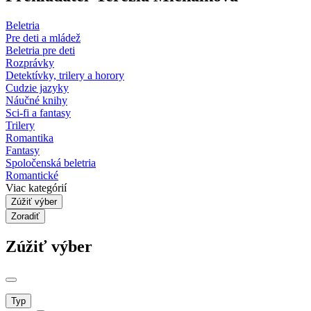
Beletria
Pre deti a mládež
Beletria pre deti
Rozprávky
Detektívky, trilery a horory
Cudzie jazyky
Náučné knihy
Sci-fi a fantasy
Trilery
Romantika
Fantasy
Spoločenská beletria
Romantické
Viac kategórií
Zúžiť výber
Zoradiť
Zúžiť výber
Typ