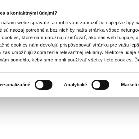
es a kontaktnými údajmi?
našom webe správate, a mohli vám zobraziť tie najlepšie tipy n
é sú naozaj potrebné a bez nich by naša stránka vôbec nefung
 cookies, ktoré nám umožňujú zisťovať, ako náš web funguje, a 
ačné cookies nám dovoľujú prispôsobovať stránku pre vašu lepši
zas umožňujú zobrazenie relevantnej reklamy. Niektoré údaje z
y nám pomohlo, keby sme mohli používať všetky tieto cookies. 
ersonalizačné
Analytické
Marketi