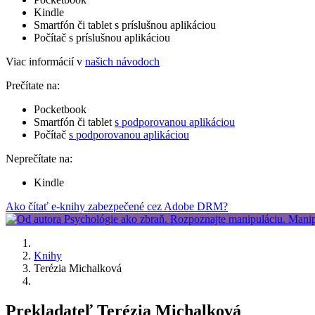
Kindle
Smartfón či tablet s príslušnou aplikáciou
Počítač s príslušnou aplikáciou
Viac informácií v
našich návodoch
Prečítate na:
Pocketbook
Smartfón či tablet
s podporovanou aplikáciou
Počítač
s podporovanou aplikáciou
Neprečítate na:
Kindle
Ako čítať e-knihy zabezpečené cez Adobe DRM?
Knihy
Terézia Michalková
Prekladateľ Terézia Michalková