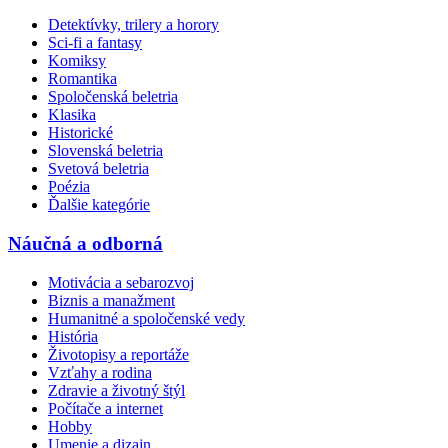
Detektívky, trilery a horory
Sci-fi a fantasy
Komiksy
Romantika
Spoločenská beletria
Klasika
Historické
Slovenská beletria
Svetová beletria
Poézia
Ďalšie kategórie
Náučná a odborná
Motivácia a sebarozvoj
Biznis a manažment
Humanitné a spoločenské vedy
História
Životopisy a reportáže
Vzťahy a rodina
Zdravie a životný štýl
Počítače a internet
Hobby
Umenie a dizajn