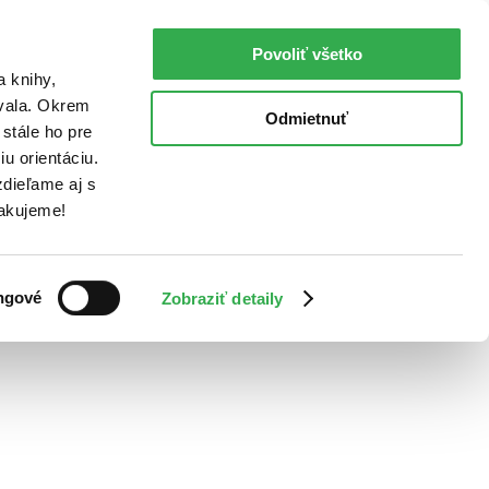
Povoliť všetko
a knihy,
ovala. Okrem
Odmietnuť
stále ho pre
u orientáciu.
dieľame aj s
Ďakujeme!
ngové
Zobraziť detaily