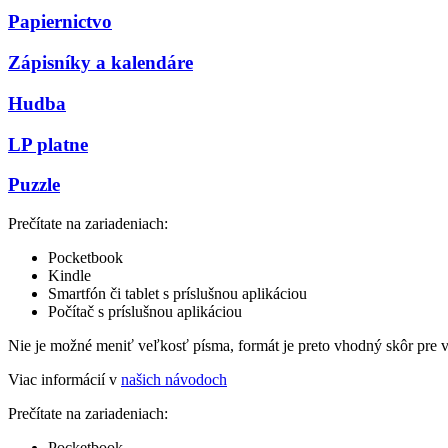
Papiernictvo
Zápisníky a kalendáre
Hudba
LP platne
Puzzle
Prečítate na zariadeniach:
Pocketbook
Kindle
Smartfón či tablet s príslušnou aplikáciou
Počítač s príslušnou aplikáciou
Nie je možné meniť veľkosť písma, formát je preto vhodný skôr pre 
Viac informácií v
našich návodoch
Prečítate na zariadeniach:
Pocketbook