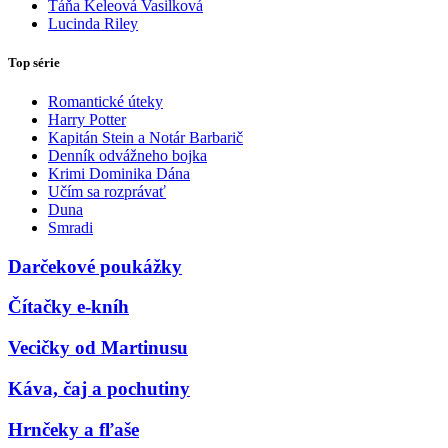
Táňa Keleová Vasilková
Lucinda Riley
Top série
Romantické úteky
Harry Potter
Kapitán Stein a Notár Barbarič
Denník odvážneho bojka
Krimi Dominika Dána
Učím sa rozprávať
Duna
Smradi
Darčekové poukážky
Čítačky e-kníh
Vecičky od Martinusu
Káva, čaj a pochutiny
Hrnčeky a fľaše