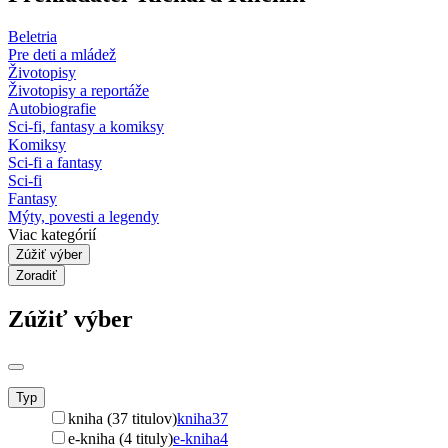
Beletria
Pre deti a mládež
Životopisy
Životopisy a reportáže
Autobiografie
Sci-fi, fantasy a komiksy
Komiksy
Sci-fi a fantasy
Sci-fi
Fantasy
Mýty, povesti a legendy
Viac kategórií
Zúžiť výber
Zoradiť
Zúžiť výber
Typ
kniha (37 titulov)
kniha
37
e-kniha (4 tituly)
e-kniha
4