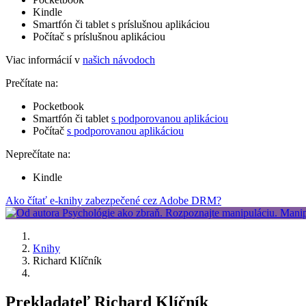
Kindle
Smartfón či tablet s príslušnou aplikáciou
Počítač s príslušnou aplikáciou
Viac informácií v
našich návodoch
Prečítate na:
Pocketbook
Smartfón či tablet
s podporovanou aplikáciou
Počítač
s podporovanou aplikáciou
Neprečítate na:
Kindle
Ako čítať e-knihy zabezpečené cez Adobe DRM?
Knihy
Richard Klíčník
Prekladateľ Richard Klíčník