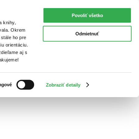
Povoliť všetko
a knihy,
ovala. Okrem
Odmietnuť
stále ho pre
u orientáciu.
dieľame aj s
Ďakujeme!
ngové
Zobraziť detaily