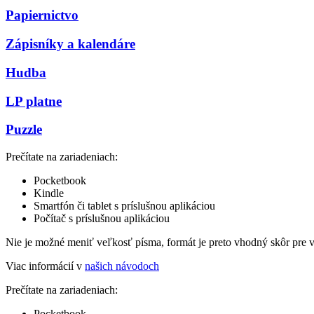
Papiernictvo
Zápisníky a kalendáre
Hudba
LP platne
Puzzle
Prečítate na zariadeniach:
Pocketbook
Kindle
Smartfón či tablet s príslušnou aplikáciou
Počítač s príslušnou aplikáciou
Nie je možné meniť veľkosť písma, formát je preto vhodný skôr pre 
Viac informácií v
našich návodoch
Prečítate na zariadeniach:
Pocketbook