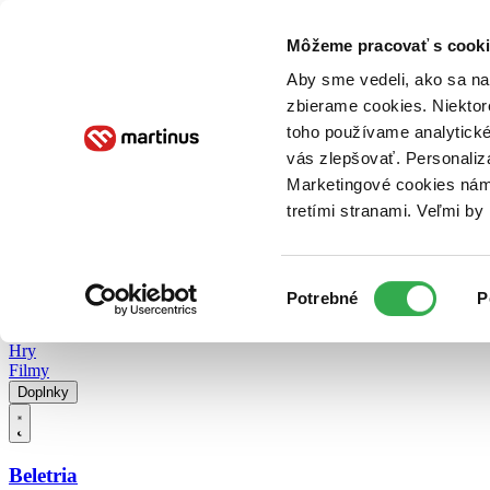
Doručenie
Kníhkupectvá
Knihovrátok
Poukážky
Knižný blog
Kontakt
Môžeme pracovať s cooki
Aby sme vedeli, ako sa na 
zbierame cookies. Niektor
E-knihy
Audioknihy
Hry
Filmy
Knihy
Doplnky
toho používame analytické
vás zlepšovať. Personaliz
Vyhľadávanie
Marketingové cookies nám 
tretími stranami. Veľmi b
Prihlásiť
Vyhľadávanie
Výber
Knihy
Potrebné
P
súhlasu
E-knihy
Audioknihy
Hry
Filmy
Doplnky
Beletria