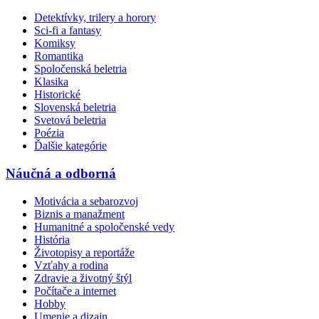
Detektívky, trilery a horory
Sci-fi a fantasy
Komiksy
Romantika
Spoločenská beletria
Klasika
Historické
Slovenská beletria
Svetová beletria
Poézia
Ďalšie kategórie
Náučná a odborná
Motivácia a sebarozvoj
Biznis a manažment
Humanitné a spoločenské vedy
História
Životopisy a reportáže
Vzťahy a rodina
Zdravie a životný štýl
Počítače a internet
Hobby
Umenie a dizajn