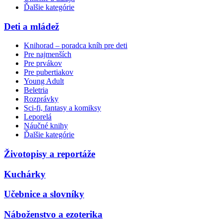
Ďalšie kategórie
Deti a mládež
Knihorad – poradca kníh pre deti
Pre najmenších
Pre prvákov
Pre pubertiakov
Young Adult
Beletria
Rozprávky
Sci-fi, fantasy a komiksy
Leporelá
Náučné knihy
Ďalšie kategórie
Životopisy a reportáže
Kuchárky
Učebnice a slovníky
Náboženstvo a ezoterika