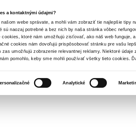
es a kontaktnými údajmi?
našom webe správate, a mohli vám zobraziť tie najlepšie tipy n
é sú naozaj potrebné a bez nich by naša stránka vôbec nefung
 cookies, ktoré nám umožňujú zisťovať, ako náš web funguje, a 
ačné cookies nám dovoľujú prispôsobovať stránku pre vašu lepši
zas umožňujú zobrazenie relevantnej reklamy. Niektoré údaje z
y nám pomohlo, keby sme mohli používať všetky tieto cookies. 
ersonalizačné
Analytické
Marketi