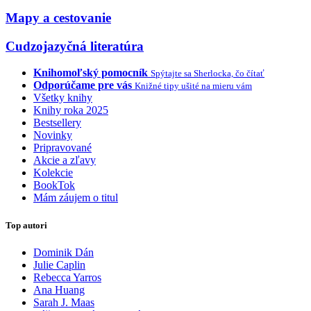
Mapy a cestovanie
Cudzojazyčná literatúra
Knihomoľský pomocník
Spýtajte sa Sherlocka, čo čítať
Odporúčame pre vás
Knižné tipy ušité na mieru vám
Všetky knihy
Knihy roka 2025
Bestsellery
Novinky
Pripravované
Akcie a zľavy
Kolekcie
BookTok
Mám záujem o titul
Top autori
Dominik Dán
Julie Caplin
Rebecca Yarros
Ana Huang
Sarah J. Maas