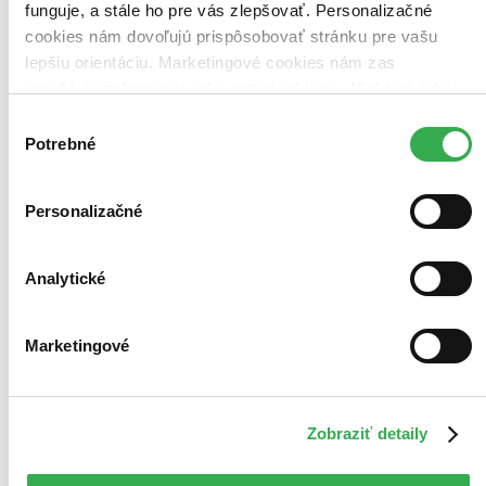
funguje, a stále ho pre vás zlepšovať. Personalizačné
Najdrahšie
cookies nám dovoľujú prispôsobovať stránku pre vašu
Najlacnejšie
Najvyššia zľava
lepšiu orientáciu. Marketingové cookies nám zas
umožňujú zobrazenie relevantnej reklamy. Niektoré údaje
zdieľame aj s tretími stranami. Veľmi by nám pomohlo,
Výber
keby sme mohli používať všetky tieto cookies. Ďakujeme!
Potrebné
súhlasu
Personalizačné
Analytické
Marketingové
Zobraziť detaily