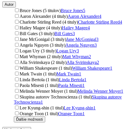
Autor
Bruce Jones (5 titulov)
Bruce Jones
5
Aaron Alexander (4 tituly)
Aaron Alexander
4
Charlotte Stirling Reed (4 tituly)
Charlotte Stirling Reed
4
Hailey Magee (4 tituly)
Hailey Magee
4
Bill Gates (3 tituly)
Bill Gates
3
Jane McGonigal (3 tituly)
Jane McGonigal
3
Angela Nguyen (3 tituly)
Angela Nguyen
3
Logan Ury (3 tituly)
Logan Ury
3
Matt Whyman (2 tituly)
Matt Whyman
2
Alla Svirinskaya (2 tituly)
Alla Svirinskaya
2
William Shakespeare (1 titul)
William Shakespeare
1
Mark Twain (1 titul)
Mark Twain
1
Linda Bertola (1 titul)
Linda Bertola
1
Paola Misesti (1 titul)
Paola Misesti
1
Melinda Wenner Moyer (1 titul)
Melinda Wenner Moyer
1
Skupina autorov Technoscienza (1 titul)
Skupina autorov
Technoscienza
1
Lee Kyung-shin (1 titul)
Lee Kyung-shin
1
Orange Toon (1 titul)
Orange Toon
1
Ďalšie možnosti