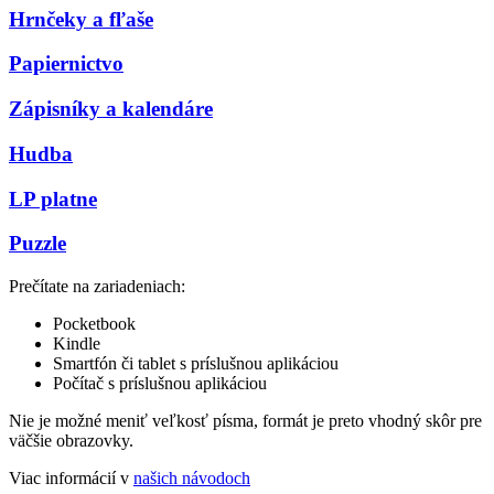
Hrnčeky a fľaše
Papiernictvo
Zápisníky a kalendáre
Hudba
LP platne
Puzzle
Prečítate na zariadeniach:
Pocketbook
Kindle
Smartfón či tablet s príslušnou aplikáciou
Počítač s príslušnou aplikáciou
Nie je možné meniť veľkosť písma, formát je preto vhodný skôr pre
väčšie obrazovky.
Viac informácií v
našich návodoch