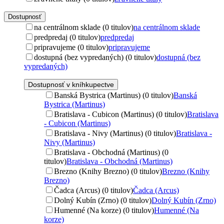
Dostupnosť
na centrálnom sklade (0 titulov)
na centrálnom sklade
predpredaj (0 titulov)
predpredaj
pripravujeme (0 titulov)
pripravujeme
dostupná (bez vypredaných) (0 titulov)
dostupná (bez
vypredaných)
Dostupnosť v kníhkupectve
Banská Bystrica (Martinus) (0 titulov)
Banská
Bystrica (Martinus)
Bratislava - Cubicon (Martinus) (0 titulov)
Bratislava
- Cubicon (Martinus)
Bratislava - Nivy (Martinus) (0 titulov)
Bratislava -
Nivy (Martinus)
Bratislava - Obchodná (Martinus) (0
titulov)
Bratislava - Obchodná (Martinus)
Brezno (Knihy Brezno) (0 titulov)
Brezno (Knihy
Brezno)
Čadca (Arcus) (0 titulov)
Čadca (Arcus)
Dolný Kubín (Zrno) (0 titulov)
Dolný Kubín (Zrno)
Humenné (Na korze) (0 titulov)
Humenné (Na
korze)