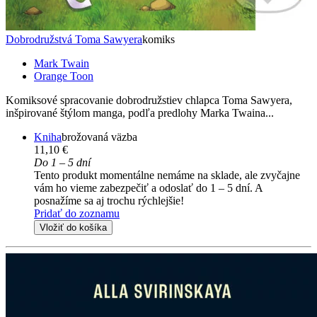
Dobrodružstvá Toma Sawyera
komiks
Mark Twain
Orange Toon
Komiksové spracovanie dobrodružstiev chlapca Toma Sawyera,
inšpirované štýlom manga, podľa predlohy Marka Twaina...
Kniha
brožovaná väzba
11,10 €
Do 1 – 5 dní
Tento produkt momentálne nemáme na sklade, ale zvyčajne
vám ho vieme zabezpečiť a odoslať do 1 – 5 dní. A
posnažíme sa aj trochu rýchlejšie!
Pridať do zoznamu
Vložiť do košíka