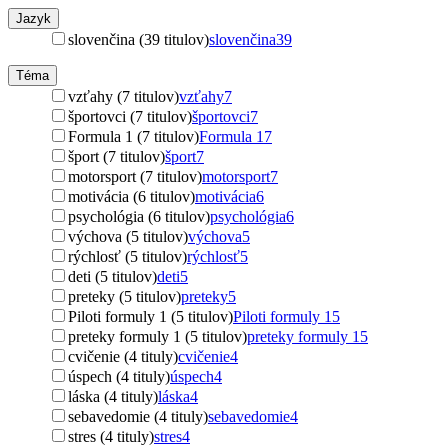
Jazyk
slovenčina (39 titulov)
slovenčina
39
Téma
vzťahy (7 titulov)
vzťahy
7
športovci (7 titulov)
športovci
7
Formula 1 (7 titulov)
Formula 1
7
šport (7 titulov)
šport
7
motorsport (7 titulov)
motorsport
7
motivácia (6 titulov)
motivácia
6
psychológia (6 titulov)
psychológia
6
výchova (5 titulov)
výchova
5
rýchlosť (5 titulov)
rýchlosť
5
deti (5 titulov)
deti
5
preteky (5 titulov)
preteky
5
Piloti formuly 1 (5 titulov)
Piloti formuly 1
5
preteky formuly 1 (5 titulov)
preteky formuly 1
5
cvičenie (4 tituly)
cvičenie
4
úspech (4 tituly)
úspech
4
láska (4 tituly)
láska
4
sebavedomie (4 tituly)
sebavedomie
4
stres (4 tituly)
stres
4