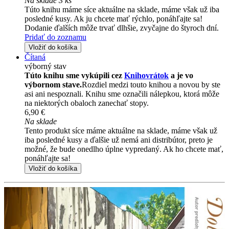
Na sklade 3 ks
Túto knihu máme síce aktuálne na sklade, máme však už iba
posledné kusy. Ak ju chcete mať rýchlo, ponáhľajte sa!
Dodanie ďalších môže trvať dlhšie, zvyčajne do štyroch dní.
Pridať do zoznamu
Vložiť do košíka
Čítaná
výborný stav
Túto knihu sme vykúpili cez
Knihovrátok
a je vo
výbornom stave.
Rozdiel medzi touto knihou a novou by ste
asi ani nespoznali. Knihu sme označili nálepkou, ktorá môže
na niektorých obaloch zanechať stopy.
6,90 €
Na sklade
Tento produkt síce máme aktuálne na sklade, máme však už
iba posledné kusy a ďalšie už nemá ani distribútor, preto je
možné, že bude onedlho úplne vypredaný. Ak ho chcete mať,
ponáhľajte sa!
Vložiť do košíka