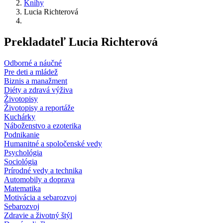
Knihy
Lucia Richterová
Prekladateľ Lucia Richterová
Odborné a náučné
Pre deti a mládež
Biznis a manažment
Diéty a zdravá výživa
Životopisy
Životopisy a reportáže
Kuchárky
Náboženstvo a ezoterika
Podnikanie
Humanitné a spoločenské vedy
Psychológia
Sociológia
Prírodné vedy a technika
Automobily a doprava
Matematika
Motivácia a sebarozvoj
Sebarozvoj
Zdravie a životný štýl