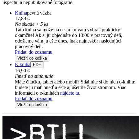
úspechu a nepublikované fotografie.
Kniha
pevná väzba
17,89 €
Na sklade > 5 ks
Táto kniha sa môže na cestu ku vám vybrať prakticky
okamžite! Ak si ju objednáte do 13:00 v pracovný deň,
odošleme vám ju ešte dnes, inak najneskôr nasledujúci
pracovný deň.
Pridať do zoznamu
Vložiť do košíka
E-kniha
PDF
16,90 €
Ihneď na stiahnutie
Máte čítačku, tablet alebo mobil? Stiahnite si do nich e-knihu:
budete ju mať hneď a ešte aj ušetríte život stromom. Viac
informácii o e-knihách
nájdete tu
.
Pridať do zoznamu
Vložiť do košíka