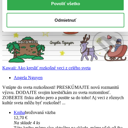
Povoliť všetko
Odmietnuť
Kawaii: Ako kresliť rozkošné veci z celého sveta
Angela Nguyen
Vstúpte do sveta rozkošnosti! PRESKÚMAJTE novú rozmanitú
výzvu. DODAJTE svojim kresbičkám zo sveta roztomilosť.
ZOBERTE fixku alebo pero a pustite sa do toho! Aj veci z rôznych
kultúr sveta môžu byť rozkošné! ...
Kniha
brožovaná väzba
12,70 €
Na sklade 4 ks
Túto knihu máme síce aktuálne na sklade, máme však už iba