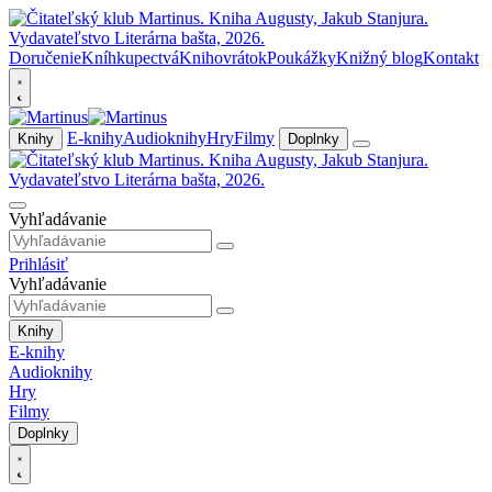
Doručenie
Kníhkupectvá
Knihovrátok
Poukážky
Knižný blog
Kontakt
E-knihy
Audioknihy
Hry
Filmy
Knihy
Doplnky
Vyhľadávanie
Prihlásiť
Vyhľadávanie
Knihy
E-knihy
Audioknihy
Hry
Filmy
Doplnky