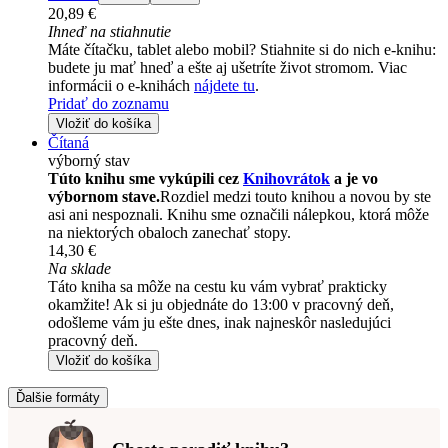
20,89 €
Ihneď na stiahnutie
Máte čítačku, tablet alebo mobil? Stiahnite si do nich e-knihu:
budete ju mať hneď a ešte aj ušetríte život stromom. Viac
informácii o e-knihách
nájdete tu
.
Pridať do zoznamu
Vložiť do košíka
Čítaná
výborný stav
Túto knihu sme vykúpili cez
Knihovrátok
a je vo
výbornom stave.
Rozdiel medzi touto knihou a novou by ste
asi ani nespoznali. Knihu sme označili nálepkou, ktorá môže
na niektorých obaloch zanechať stopy.
14,30 €
Na sklade
Táto kniha sa môže na cestu ku vám vybrať prakticky
okamžite! Ak si ju objednáte do 13:00 v pracovný deň,
odošleme vám ju ešte dnes, inak najneskôr nasledujúci
pracovný deň.
Vložiť do košíka
Ďalšie formáty