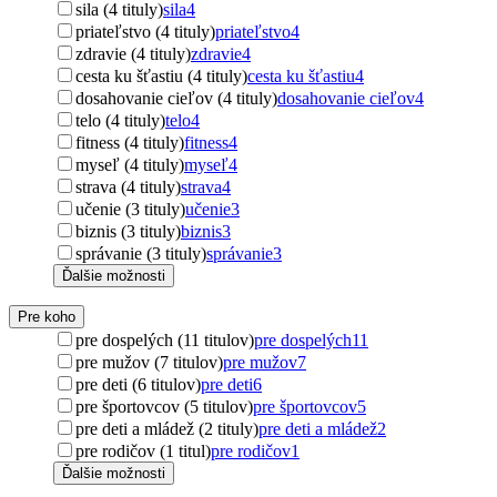
sila (4 tituly)
sila
4
priateľstvo (4 tituly)
priateľstvo
4
zdravie (4 tituly)
zdravie
4
cesta ku šťastiu (4 tituly)
cesta ku šťastiu
4
dosahovanie cieľov (4 tituly)
dosahovanie cieľov
4
telo (4 tituly)
telo
4
fitness (4 tituly)
fitness
4
myseľ (4 tituly)
myseľ
4
strava (4 tituly)
strava
4
učenie (3 tituly)
učenie
3
biznis (3 tituly)
biznis
3
správanie (3 tituly)
správanie
3
Ďalšie možnosti
Pre koho
pre dospelých (11 titulov)
pre dospelých
11
pre mužov (7 titulov)
pre mužov
7
pre deti (6 titulov)
pre deti
6
pre športovcov (5 titulov)
pre športovcov
5
pre deti a mládež (2 tituly)
pre deti a mládež
2
pre rodičov (1 titul)
pre rodičov
1
Ďalšie možnosti