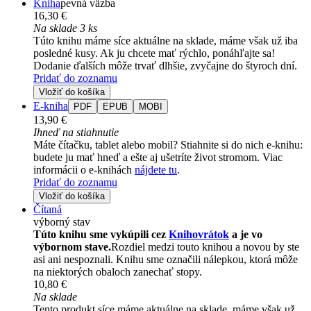
Kniha
pevná väzba
16,30 €
Na sklade 3 ks
Túto knihu máme síce aktuálne na sklade, máme však už iba
posledné kusy. Ak ju chcete mať rýchlo, ponáhľajte sa!
Dodanie ďalších môže trvať dlhšie, zvyčajne do štyroch dní.
Pridať do zoznamu
Vložiť do košíka
E-kniha
PDF
EPUB
MOBI
13,90 €
Ihneď na stiahnutie
Máte čítačku, tablet alebo mobil? Stiahnite si do nich e-knihu:
budete ju mať hneď a ešte aj ušetríte život stromom. Viac
informácii o e-knihách
nájdete tu
.
Pridať do zoznamu
Vložiť do košíka
Čítaná
výborný stav
Túto knihu sme vykúpili cez
Knihovrátok
a je vo
výbornom stave.
Rozdiel medzi touto knihou a novou by ste
asi ani nespoznali. Knihu sme označili nálepkou, ktorá môže
na niektorých obaloch zanechať stopy.
10,80 €
Na sklade
Tento produkt síce máme aktuálne na sklade, máme však už