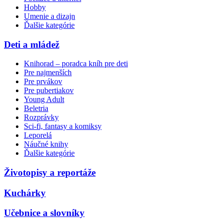
Hobby
Umenie a dizajn
Ďalšie kategórie
Deti a mládež
Knihorad – poradca kníh pre deti
Pre najmenších
Pre prvákov
Pre pubertiakov
Young Adult
Beletria
Rozprávky
Sci-fi, fantasy a komiksy
Leporelá
Náučné knihy
Ďalšie kategórie
Životopisy a reportáže
Kuchárky
Učebnice a slovníky