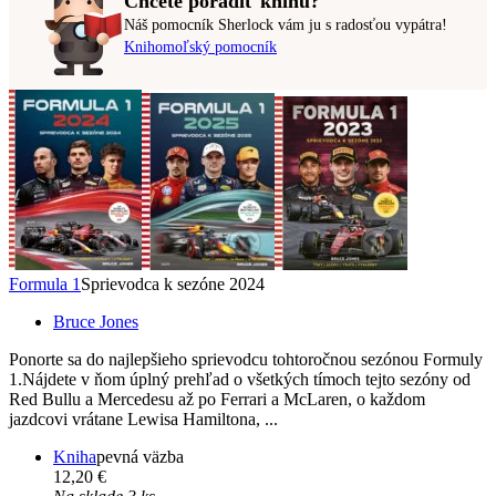
Chcete poradiť knihu?
Náš pomocník Sherlock vám ju s radosťou vypátra!
Knihomoľský pomocník
Formula 1
Sprievodca k sezóne 2024
Bruce Jones
Ponorte sa do najlepšieho sprievodcu tohtoročnou sezónou Formuly
1.Nájdete v ňom úplný prehľad o všetkých tímoch tejto sezóny od
Red Bullu a Mercedesu až po Ferrari a McLaren, o každom
jazdcovi vrátane Lewisa Hamiltona, ...
Kniha
pevná väzba
12,20 €