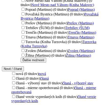
Nové Mesto nad Váhom (Kniha Malovec) (0
titulov)
Nové Mesto nad Váhom (Kniha Malovec)
Poprad (Martinus) (0 titulov)
Poprad (Martinus)
Považská Bystrica (Martinus) (0 titulov)
Považská
Bystrica (Martinus)
Prešov (Martinus) (0 titulov)
Prešov (Martinus)
Trebišov (ŠUM) (0 titulov)
Trebišov (ŠUM)
Trenčín (Martinus) (0 titulov)
Trenčín (Martinus)
Trnava (Martinus) (0 titulov)
Trnava (Martinus)
Turzovka (Kniha Turzovka) (0 titulov)
Turzovka
(Kniha Turzovka)
Zvolen (Martinus) (0 titulov)
Zvolen (Martinus)
Žilina (Martinus) (0 titulov)
Žilina (Martinus)
Ďalšie možnosti
Nové / čítané
nová (0 titulov)
nová
čítaná (0 titulov)
čítaná
čítaná - výborný stav (0 titulov)
čítaná - výborný stav
čítaná - mierne opotrebovaná (0 titulov)
čítaná - mierne
opotrebovaná
čítané verzie vypredaných kníh (0 titulov)
čítané verzie
vypredaných kníh