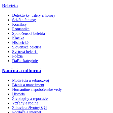
Beletria
Detektívky, trilery a horory
Sci-fi a fantasy
Komiksy
Romantika
Spoločenská beletria
Klasika
Historické
Slovenská beletria
Svetová beletria
Poézia
Ďalšie kategórie
Náučná a odborná
Motivácia a sebarozvoj
Biznis a manažment
Humanitné a spoločenské vedy
História
Životopisy a reportáže
Vzťahy a rodina
Zdravie a životný štýl
Počítače a internet