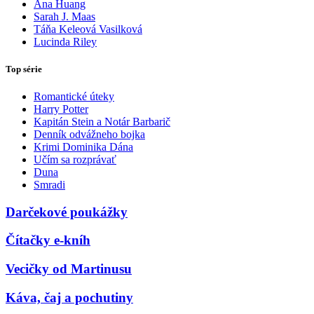
Ana Huang
Sarah J. Maas
Táňa Keleová Vasilková
Lucinda Riley
Top série
Romantické úteky
Harry Potter
Kapitán Stein a Notár Barbarič
Denník odvážneho bojka
Krimi Dominika Dána
Učím sa rozprávať
Duna
Smradi
Darčekové poukážky
Čítačky e-kníh
Vecičky od Martinusu
Káva, čaj a pochutiny