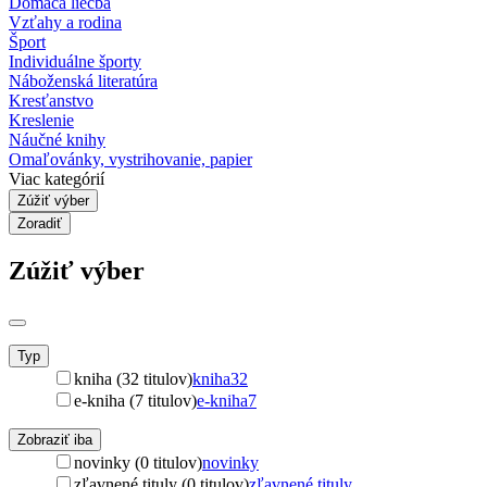
Domáca liečba
Vzťahy a rodina
Šport
Individuálne športy
Náboženská literatúra
Kresťanstvo
Kreslenie
Náučné knihy
Omaľovánky, vystrihovanie, papier
Viac kategórií
Zúžiť výber
Zoradiť
Zúžiť výber
Typ
kniha (32 titulov)
kniha
32
e-kniha (7 titulov)
e-kniha
7
Zobraziť iba
novinky (0 titulov)
novinky
zľavnené tituly (0 titulov)
zľavnené tituly