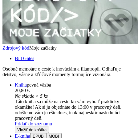
Zdrojový kód
Moje začiatky
Bill Gates
Osobné memoáre o ceste k inováciám a filantropii. Odhaľuje
detstvo, vášne a kľúčové momenty formujúce vizionára.
Kniha
pevná väzba
20,80 €
Na sklade > 5 ks
Táto kniha sa môže na cestu ku vám vybrať prakticky
okamžite! Ak si ju objednáte do 13:00 v pracovný deň,
odošleme vám ju ešte dnes, inak najneskôr nasledujúci
pracovný deň.
Pridať do zoznamu
Vložiť do košíka
E-kniha
EPUB
MOBI