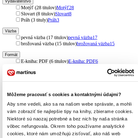
Vydavateľstvo
Motýľ (28 titulov)
Motýľ
28
Slovart (8 titulov)
Slovart
8
Práh (3 tituly)
Práh
3
Väzba
pevná väzba (17 titulov)
pevná väzba
17
brožovaná väzba (15 titulov)
brožovaná väzba
15
Formát
E-kniha: PDF (6 titulov)
E-kniha: PDF
6
E-kniha: EPUB (5 titulov)
E-kniha: EPUB
5
E-kniha: MOBI (5 titulov)
E-kniha: MOBI
5
Zúžiť výber
Môžeme pracovať s cookies a kontaktnými údajmi?
Zoradiť
Aby sme vedeli, ako sa na našom webe správate, a mohli
vám zobraziť tie najlepšie tipy na knihy, zbierame cookies.
Niektoré sú naozaj potrebné a bez nich by naša stránka
vôbec nefungovala. Okrem toho používame analytické
Bestsellery
Top hodnotené
cookies, ktoré nám umožňujú zisťovať, ako náš web
Novinky