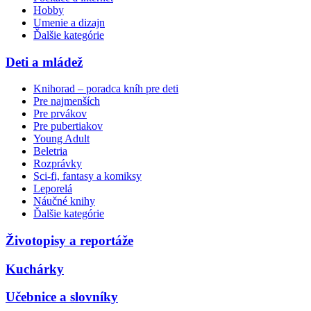
Hobby
Umenie a dizajn
Ďalšie kategórie
Deti a mládež
Knihorad – poradca kníh pre deti
Pre najmenších
Pre prvákov
Pre pubertiakov
Young Adult
Beletria
Rozprávky
Sci-fi, fantasy a komiksy
Leporelá
Náučné knihy
Ďalšie kategórie
Životopisy a reportáže
Kuchárky
Učebnice a slovníky