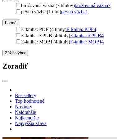
brožovaná väzba (7 titulov)
brožovaná väzba
7
pevná väzba (1 titul)
pevná väzba
1
Formát
E-kniha: PDF (4 tituly)
E-kniha: PDF
4
E-kniha: EPUB (4 tituly)
E-kniha: EPUB
4
E-kniha: MOBI (4 tituly)
E-kniha: MOBI
4
Zúžiť výber
Zoradiť
Bestsellery
Top hodnotené
Novinky
Najdrahšie
Najlacnejšie
Najvyššia zľava