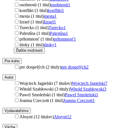
osobnosti (1 titul)
osobnosti
1
konflikt (1 titul)
konflikt
1
mesta (1 titul)
mesta
1
Izrael (1 titul)
Izrael
1
Turecko (1 titul)
Turecko
1
Palestína (1 titul)
Palestína
1
prítomnosť (1 titul)
prítomnosť
1
útoky (1 titul)
útoky
1
Ďalšie možnosti
Pre koho
pre dospelých (2 tituly)
pre dospelých
2
Autor
Wojciech Jagielski (7 titulov)
Wojciech Jagielski
7
Witold Szabłowski (3 tituly)
Witold Szabłowski
3
Pawel Smoleński (1 titul)
Pawel Smoleński
1
Joanna Czeczott (1 titul)
Joanna Czeczott
1
Vydavateľstvo
Absynt (12 titulov)
Absynt
12
Väzba