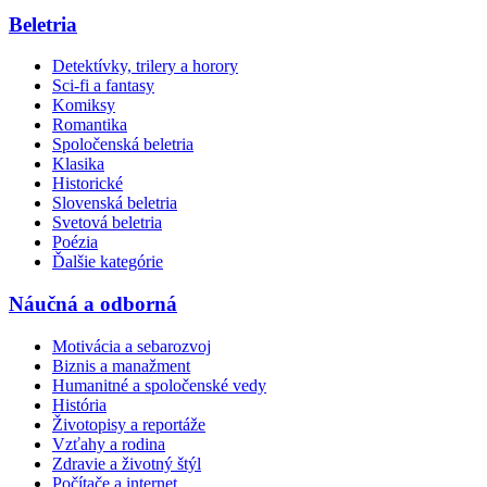
Beletria
Detektívky, trilery a horory
Sci-fi a fantasy
Komiksy
Romantika
Spoločenská beletria
Klasika
Historické
Slovenská beletria
Svetová beletria
Poézia
Ďalšie kategórie
Náučná a odborná
Motivácia a sebarozvoj
Biznis a manažment
Humanitné a spoločenské vedy
História
Životopisy a reportáže
Vzťahy a rodina
Zdravie a životný štýl
Počítače a internet