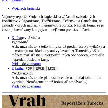
Noční pútnici
Wojciech Jagielski
Vojnový reportér Wojciech Jagielski sa zúčastnil ozbrojených
konfliktov v Afganistane, Tadžikistane, Čečensku a Gruzínsku, na
základe ktorých napísal 7 literárnych reportáží. Napriek tomu, že je
často prirovnávaný k najvýznamnejšiemu predstaviteľovi...
Kniha
pevná väzba
Vypredané
Ach, mrzí nás to, z tejto knihy sa už predali všetky výtlačky a
nemáme ju na sklade my ani vydavateľ :( Teoreticky však
môžete mať šťastie v niektorých iných obchodoch, ktoré ešte
nepredali posledné kusy.
Pridať do zoznamu
E-kniha
PDF
EPUB
MOBI
Predaj skončil
Ach, mrzí nás to, ale platnosť licencie na predaj tohto titulu
vypršala. Nemôžeme ho už bohužiaľ predávať :-(
Pridať do zoznamu