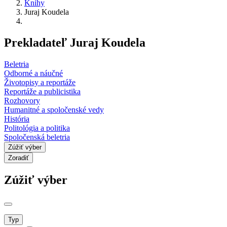
Knihy
Juraj Koudela
Prekladateľ Juraj Koudela
Beletria
Odborné a náučné
Životopisy a reportáže
Reportáže a publicistika
Rozhovory
Humanitné a spoločenské vedy
História
Politológia a politika
Spoločenská beletria
Zúžiť výber
Zoradiť
Zúžiť výber
Typ