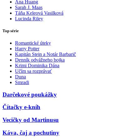
Ana Huang
Sarah J. Maas
Táňa Keleová Vasilková
Lucinda Riley
Top série
Romantické úteky
Harry Potter
Kapitán Stein a Notár Barbarič
Denník odvážneho bojka
Krimi Dominika Dána
Učím sa rozprávať
Duna
Smradi
Darčekové poukážky
Čítačky e-kníh
Vecičky od Martinusu
Káva, čaj a pochutiny