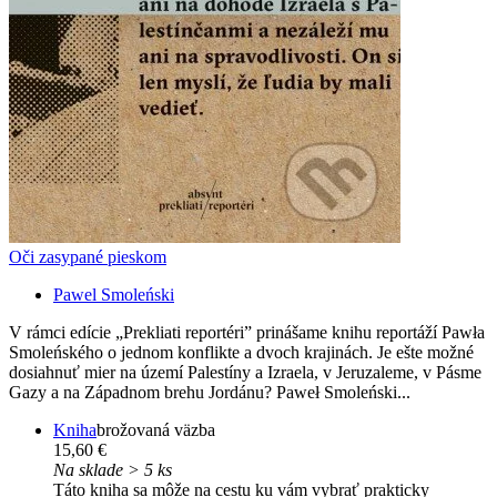
Oči zasypané pieskom
Pawel Smoleński
V rámci edície „Prekliati reportéri” prinášame knihu reportáží Pawła
Smoleńského o jednom konflikte a dvoch krajinách. Je ešte možné
dosiahnuť mier na území Palestíny a Izraela, v Jeruzaleme, v Pásme
Gazy a na Západnom brehu Jordánu? Paweł Smoleński...
Kniha
brožovaná väzba
15,60 €
Na sklade > 5 ks
Táto kniha sa môže na cestu ku vám vybrať prakticky