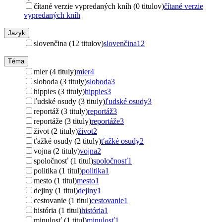
čítané verzie vypredaných kníh (0 titulov)
čítané verzie
vypredaných kníh
Jazyk
slovenčina (12 titulov)
slovenčina
12
Téma
mier (4 tituly)
mier
4
sloboda (3 tituly)
sloboda
3
hippies (3 tituly)
hippies
3
ľudské osudy (3 tituly)
ľudské osudy
3
reportáž (3 tituly)
reportáž
3
reportáže (3 tituly)
reportáže
3
život (2 tituly)
život
2
ťažké osudy (2 tituly)
ťažké osudy
2
vojna (2 tituly)
vojna
2
spoločnosť (1 titul)
spoločnosť
1
politika (1 titul)
politika
1
mesto (1 titul)
mesto
1
dejiny (1 titul)
dejiny
1
cestovanie (1 titul)
cestovanie
1
história (1 titul)
história
1
minulosť (1 titul)
minulosť
1