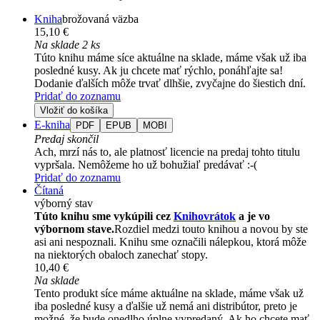
Kniha
brožovaná väzba
15,10 €
Na sklade 2 ks
Túto knihu máme síce aktuálne na sklade, máme však už iba
posledné kusy. Ak ju chcete mať rýchlo, ponáhľajte sa!
Dodanie ďalších môže trvať dlhšie, zvyčajne do šiestich dní.
Pridať do zoznamu
Vložiť do košíka
E-kniha
PDF
EPUB
MOBI
Predaj skončil
Ach, mrzí nás to, ale platnosť licencie na predaj tohto titulu
vypršala. Nemôžeme ho už bohužiaľ predávať :-(
Pridať do zoznamu
Čítaná
výborný stav
Túto knihu sme vykúpili cez
Knihovrátok
a je vo
výbornom stave.
Rozdiel medzi touto knihou a novou by ste
asi ani nespoznali. Knihu sme označili nálepkou, ktorá môže
na niektorých obaloch zanechať stopy.
10,40 €
Na sklade
Tento produkt síce máme aktuálne na sklade, máme však už
iba posledné kusy a ďalšie už nemá ani distribútor, preto je
možné, že bude onedlho úplne vypredaný. Ak ho chcete mať,