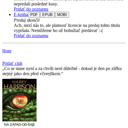
nepredali posledné kusy.
Pridať do zoznamu
E-kniha
PDF
EPUB
MOBI
Predaj skončil
Ach, mrzí nás to, ale platnosť licencie na predaj tohto titulu
vypršala. Nemôžeme ho už bohužiaľ predávať :-(
Pridať do zoznamu
Hore
Pridať citát
Co se stane nyní a za chvíli není důležité - dokud je den po zítřku
stejný jako den před včerejškem.