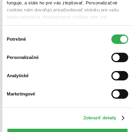
funguje, a stále ho pre vás zlepšovať. Personalizačné
Vložiť do košíka
cookies nám dovoľujú prispôsobovať stránku pre vašu
lepšiu orientáciu. Marketingové cookies nám zas
umožňujú zobrazenie relevantnej reklamy. Niektoré údaje
zdieľame aj s tretími stranami. Veľmi by nám pomohlo,
Výber
keby sme mohli používať všetky tieto cookies. Ďakujeme!
Potrebné
súhlasu
Personalizačné
Analytické
Marketingové
Zobraziť detaily