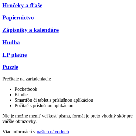
Hrnčeky a fľaše
Papiernictvo
Zápisníky a kalendáre
Hudba
LP platne
Puzzle
Prečítate na zariadeniach:
Pocketbook
Kindle
Smartfón či tablet s príslušnou aplikáciou
Počítač s príslušnou aplikáciou
Nie je možné meniť veľkosť písma, formát je preto vhodný skôr pre
väčšie obrazovky.
Viac informácií v
našich návodoch