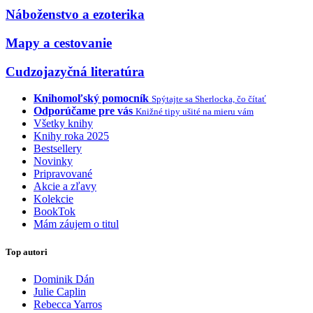
Náboženstvo a ezoterika
Mapy a cestovanie
Cudzojazyčná literatúra
Knihomoľský pomocník
Spýtajte sa Sherlocka, čo čítať
Odporúčame pre vás
Knižné tipy ušité na mieru vám
Všetky knihy
Knihy roka 2025
Bestsellery
Novinky
Pripravované
Akcie a zľavy
Kolekcie
BookTok
Mám záujem o titul
Top autori
Dominik Dán
Julie Caplin
Rebecca Yarros