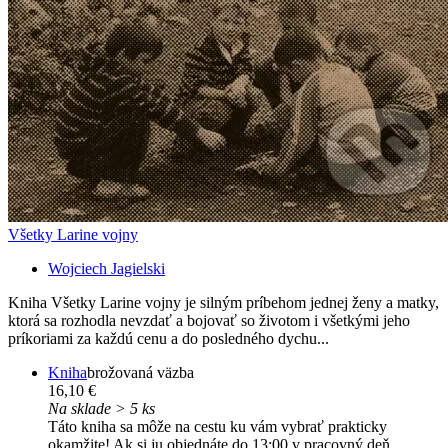
Všetky Larine vojny
Wojciech Jagielski
Kniha Všetky Larine vojny je silným príbehom jednej ženy a matky,
ktorá sa rozhodla nevzdať a bojovať so životom i všetkými jeho
príkoriami za každú cenu a do posledného dychu...
Kniha
brožovaná väzba
16,10 €
Na sklade > 5 ks
Táto kniha sa môže na cestu ku vám vybrať prakticky
okamžite! Ak si ju objednáte do 13:00 v pracovný deň,