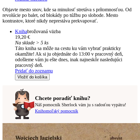
Objavte mesto snov, kde sa minulosť stretáva s prítomnosťou. Od
revolúcie po balet, od blokády po túžbu po slobode. Mesto
kontrastov, ktoré nikdy neprestáva prekvapovať.
Kniha
brožovaná väzba
19,20 €
Na sklade > 5 ks
Táto kniha sa môže na cestu ku vám vybrať prakticky
okamžite! Ak si ju objednáte do 13:00 v pracovný deň,
odošleme vám ju ešte dnes, inak najneskôr nasledujúci
pracovný deň.
Pridať do zoznamu
Vložiť do košíka
Chcete poradiť knihu?
Náš pomocník Sherlock vám ju s radosťou vypátra!
Knihomoľský pomocník