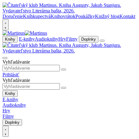
Doručenie
Kníhkupectvá
Knihovrátok
Poukážky
Knižný blog
Kontakt
E-knihy
Audioknihy
Hry
Filmy
Knihy
Doplnky
Vyhľadávanie
Prihlásiť
Vyhľadávanie
Knihy
E-knihy
Audioknihy
Hry
Filmy
Doplnky