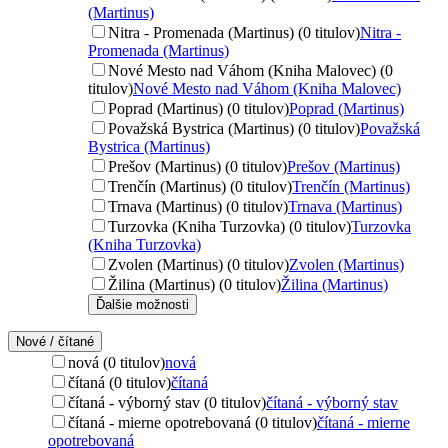
(Martinus)
Nitra - Promenada (Martinus) (0 titulov)
Nitra -
Promenada (Martinus)
Nové Mesto nad Váhom (Kniha Malovec) (0
titulov)
Nové Mesto nad Váhom (Kniha Malovec)
Poprad (Martinus) (0 titulov)
Poprad (Martinus)
Považská Bystrica (Martinus) (0 titulov)
Považská
Bystrica (Martinus)
Prešov (Martinus) (0 titulov)
Prešov (Martinus)
Trenčín (Martinus) (0 titulov)
Trenčín (Martinus)
Trnava (Martinus) (0 titulov)
Trnava (Martinus)
Turzovka (Kniha Turzovka) (0 titulov)
Turzovka
(Kniha Turzovka)
Zvolen (Martinus) (0 titulov)
Zvolen (Martinus)
Žilina (Martinus) (0 titulov)
Žilina (Martinus)
Ďalšie možnosti
Nové / čítané
nová (0 titulov)
nová
čítaná (0 titulov)
čítaná
čítaná - výborný stav (0 titulov)
čítaná - výborný stav
čítaná - mierne opotrebovaná (0 titulov)
čítaná - mierne
opotrebovaná