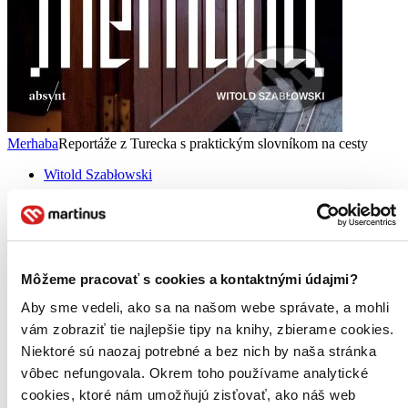
Merhaba
Reportáže z Turecka s praktickým slovníkom na cesty
Witold Szabłowski
Niečo na tom Turecku asi bude, inak by na jeho pláže nesmerovali
desaťtisíce Slovákov ročne. Ak patríte medzi nich, určite by vám
v kufri nemala chýbať kniha Merhaba. Witold Szabłowski sa
doslova vyžíva vo všetkých tureckých kontrastoch, rozporoch ...
Môžeme pracovať s cookies a kontaktnými údajmi?
Kniha
brožovaná väzba
16,20 €
Aby sme vedeli, ako sa na našom webe správate, a mohli
Na sklade > 5 ks
vám zobraziť tie najlepšie tipy na knihy, zbierame cookies.
Táto kniha sa môže na cestu ku vám vybrať prakticky
Niektoré sú naozaj potrebné a bez nich by naša stránka
okamžite! Ak si ju objednáte do 13:00 v pracovný deň,
odošleme vám ju ešte dnes, inak najneskôr nasledujúci
vôbec nefungovala. Okrem toho používame analytické
pracovný deň.
cookies, ktoré nám umožňujú zisťovať, ako náš web
Pridať do zoznamu