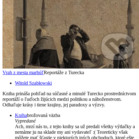
Vrah z mesta marhúľ
Reportáže z Turecka
Witold Szabłowski
Kniha prináša pohľad na súčasné a minulé Turecko prostredníctvom
reportáží o ľuďoch žijúcich medzi politikou a náboženstvom.
Odhaľuje krásy i tiene krajiny, jej paradoxy a výzvy.
Kniha
brožovaná väzba
Vypredané
Ach, mrzí nás to, z tejto knihy sa už predali všetky výtlačky a
nemáme ju na sklade my ani vydavateľ :( Teoreticky však
môžete mať šťastie v niektorých iných obchodoch, ktoré ešte